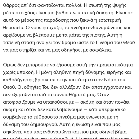
θάρρος απ’ ό,τι φαντάζονται πολλοί. Η σιωπή της ψυχής
μέσα στο χάος είναι μια βαθιά πνευματική άσκηση. Είναι σε
αυτό το μέρος της παράδοσης που ξεκινά η εσωτερική
θεραπεία. Ο νους ησυχάζει, το πνεύμα ενδυναμώνεται, και
αρχίζουμε να βλέπουμε με τα μάτια της πίστης. Αυτή η
ταπεινή στάση ανοίγει τον δρόμο ώστε το Πνεύμα του Θεού
να μας στηρίξει και να μας οδηγήσει με ασφάλεια.
Όμως δεν μπορούμε να ζήσουμε αυτή την πραγματικότητα
χωρίς υπακοή. Η μόνη αληθινή πηγή δύναμης, ειρήνης και
καθοδήγησης βρίσκεται στην πιστότητα στον Νόμο του
Θεού. Οι οδηγίες Του δεν αλλάζουν, δεν αποτυγχάνουν και
δεν εξαρτώνται από τα συναισθήματά μας. Όταν
αποφασίζουμε να υπακούσουμε — ακόμη και όταν πονάει,
ακόμη και όταν δεν καταλαβαίνουμε — κάτι υπερφυσικό
συμβαίνει: το εύθραυστο πνεύμα μας ενώνεται με τη
δύναμη του Δημιουργού. Αυτή η ένωση είναι που μας
σηκώνει, που μας ενδυναμώνει και που μας οδηγεί βήμα