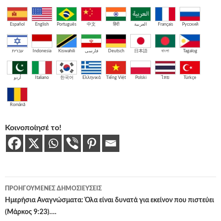
Español
English
Português
中文
हिंदी
العربية
Français
Русский
עברית
Indonesia
Kiswahili
فارسی
Deutsch
日本語
বাংলা
Tagalog
اُردو
Italiano
한국어
Ελληνικά
Tiếng Việt
Polski
ไทย
Türkçe
Română
Κοινοποίησέ το!
Πλοήγηση
ΠΡΟΗΓΟΎΜΕΝΕΣ ΔΗΜΟΣΙΕΎΣΕΙΣ
άρθρων
Ημερήσια Αναγνώσματα: Όλα είναι δυνατά για εκείνον που πιστεύει
(Μάρκος 9:23)….