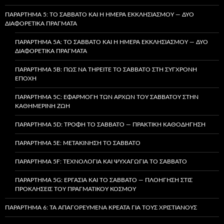
ΠΑΡΆΡΤΗΜΑ 5: ΤΟ ΣΆΒΒΑΤΟ ΚΑΙ Η ΗΜΈΡΑ ΕΚΚΛΗΣΙΑΣΜΟΎ — ΔΎΟ
ΔΙΑΦΟΡΕΤΙΚΆ ΠΡΆΓΜΑΤΑ
ΠΑΡΆΡΤΗΜΑ 5A: ΤΟ ΣΆΒΒΑΤΟ ΚΑΙ Η ΗΜΈΡΑ ΕΚΚΛΗΣΙΑΣΜΟΎ — ΔΎΟ
ΔΙΑΦΟΡΕΤΙΚΆ ΠΡΆΓΜΑΤΑ
ΠΑΡΆΡΤΗΜΑ 5B: ΠΏΣ ΝΑ ΤΗΡΕΊΤΕ ΤΟ ΣΆΒΒΑΤΟ ΣΤΗ ΣΎΓΧΡΟΝΗ
ΕΠΟΧΉ
ΠΑΡΆΡΤΗΜΑ 5C: ΕΦΑΡΜΟΓΉ ΤΩΝ ΑΡΧΏΝ ΤΟΥ ΣΑΒΒΆΤΟΥ ΣΤΗΝ
ΚΑΘΗΜΕΡΙΝΉ ΖΩΉ
ΠΑΡΆΡΤΗΜΑ 5D: ΤΡΟΦΉ ΤΟ ΣΆΒΒΑΤΟ — ΠΡΑΚΤΙΚΉ ΚΑΘΟΔΉΓΗΣΗ
ΠΑΡΆΡΤΗΜΑ 5E: ΜΕΤΑΚΊΝΗΣΗ ΤΟ ΣΆΒΒΑΤΟ
ΠΑΡΆΡΤΗΜΑ 5F: ΤΕΧΝΟΛΟΓΊΑ ΚΑΙ ΨΥΧΑΓΩΓΊΑ ΤΟ ΣΆΒΒΑΤΟ
ΠΑΡΆΡΤΗΜΑ 5G: ΕΡΓΑΣΊΑ ΚΑΙ ΤΟ ΣΆΒΒΑΤΟ — ΠΛΟΉΓΗΣΗ ΣΤΙΣ
ΠΡΟΚΛΉΣΕΙΣ ΤΟΥ ΠΡΑΓΜΑΤΙΚΟΎ ΚΌΣΜΟΥ
ΠΑΡΆΡΤΗΜΑ 6: ΤΑ ΑΠΑΓΟΡΕΥΜΈΝΑ ΚΡΈΑΤΑ ΓΙΑ ΤΟΥΣ ΧΡΙΣΤΙΑΝΟΎΣ