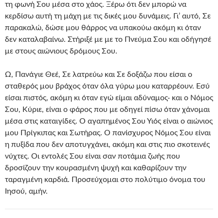
τη φωνή Σου μέσα στο χάος. Ξέρω ότι δεν μπορώ να
κερδίσω αυτή τη μάχη με τις δικές μου δυνάμεις. Γι’ αυτό, Σε
παρακαλώ, δώσε μου θάρρος να υπακούω ακόμη κι όταν
δεν καταλαβαίνω. Στήριξέ με με το Πνεύμα Σου και οδήγησέ
με στους αιώνιους δρόμους Σου.
Ω, Πανάγιε Θεέ, Σε λατρεύω και Σε δοξάζω που είσαι ο
σταθερός μου βράχος όταν όλα γύρω μου καταρρέουν. Εσύ
είσαι πιστός, ακόμη κι όταν εγώ είμαι αδύναμος· και ο Νόμος
Σου, Κύριε, είναι ο φάρος που με οδηγεί πίσω όταν χάνομαι
μέσα στις καταιγίδες. Ο αγαπημένος Σου Υιός είναι ο αιώνιος
μου Πρίγκιπας και Σωτήρας. Ο πανίσχυρος Νόμος Σου είναι
η πυξίδα που δεν αποτυγχάνει, ακόμη και στις πιο σκοτεινές
νύχτες. Οι εντολές Σου είναι σαν ποτάμια ζωής που
δροσίζουν την κουρασμένη ψυχή και καθαρίζουν την
ταραγμένη καρδιά. Προσεύχομαι στο πολύτιμο όνομα του
Ιησού, αμήν.