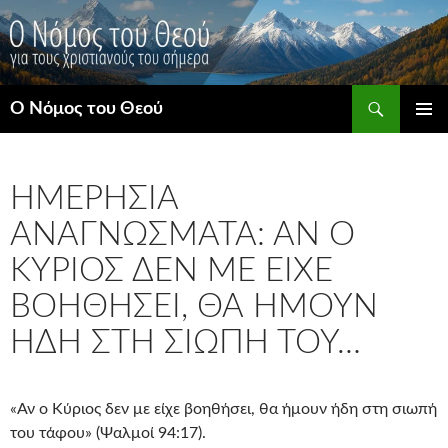
Μετάβαση
σε
περιεχόμενο
Αναζήτηση
Ο Νόμος του Θεού
ΚΎΡΙΟ
ΜΕΝΟΎ
ΗΜΕΡΉΣΙΑ
ΑΝΑΓΝΏΣΜΑΤΑ: ΑΝ Ο
ΚΎΡΙΟΣ ΔΕΝ ΜΕ ΕΊΧΕ
ΒΟΗΘΉΣΕΙ, ΘΑ ΉΜΟΥΝ
ΉΔΗ ΣΤΗ ΣΙΩΠΉ ΤΟΥ…
«Αν ο Κύριος δεν με είχε βοηθήσει, θα ήμουν ήδη στη σιωπή
του τάφου» (Ψαλμοί 94:17).