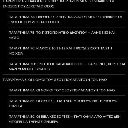
ΠΑΡΆΡΤΗΜΑ 7: ΠΑΡΘΈΝΕΣ, ΧΉΡΕΣ ΚΑΙ ΔΙΑΖΕΥΓΜΈΝΕΣ ΓΥΝΑΊΚΕΣ: ΟΙ
ΕΝΏΣΕΙΣ ΠΟΥ ΔΈΧΕΤΑΙ Ο ΘΕΌΣ
ΠΑΡΆΡΤΗΜΑ 7A: ΠΑΡΘΈΝΕΣ, ΧΉΡΕΣ ΚΑΙ ΔΙΑΖΕΥΓΜΈΝΕΣ ΓΥΝΑΊΚΕΣ: ΟΙ
ΕΝΏΣΕΙΣ ΠΟΥ ΔΈΧΕΤΑΙ Ο ΘΕΌΣ
ΠΑΡΆΡΤΗΜΑ 7B: ΤΟ ΠΙΣΤΟΠΟΙΗΤΙΚΌ ΔΙΑΖΥΓΊΟΥ — ΑΛΉΘΕΙΕΣ ΚΑΙ
ΜΎΘΟΙ
ΠΑΡΆΡΤΗΜΑ 7C: ΜΆΡΚΟΣ 10:11-12 ΚΑΙ Η ΨΕΥΔΉΣ ΙΣΌΤΗΤΑ ΣΤΗ
ΜΟΙΧΕΊΑ
ΠΑΡΆΡΤΗΜΑ 7D: ΕΡΩΤΉΣΕΙΣ ΚΑΙ ΑΠΑΝΤΉΣΕΙΣ — ΠΑΡΘΈΝΕΣ, ΧΉΡΕΣ ΚΑΙ
ΔΙΑΖΕΥΓΜΈΝΕΣ ΓΥΝΑΊΚΕΣ
ΠΑΡΆΡΤΗΜΑ 8: ΟΙ ΝΌΜΟΙ ΤΟΥ ΘΕΟΎ ΠΟΥ ΑΠΑΙΤΟΎΝ ΤΟΝ ΝΑΌ
ΠΑΡΆΡΤΗΜΑ 8A: ΟΙ ΝΌΜΟΙ ΤΟΥ ΘΕΟΎ ΠΟΥ ΑΠΑΙΤΟΎΝ ΤΟΝ ΝΑΌ
ΠΑΡΆΡΤΗΜΑ 8B: ΟΙ ΘΥΣΊΕΣ — ΓΙΑΤΊ ΔΕΝ ΜΠΟΡΟΎΝ ΝΑ ΤΗΡΗΘΟΎΝ
ΣΉΜΕΡΑ
ΠΑΡΆΡΤΗΜΑ 8C: ΟΙ ΒΙΒΛΙΚΈΣ ΕΟΡΤΈΣ — ΓΙΑΤΊ ΚΑΜΊΑ ΑΠΌ ΑΥΤΈΣ ΔΕΝ
ΜΠΟΡΕΊ ΝΑ ΤΗΡΗΘΕΊ ΣΉΜΕΡΑ