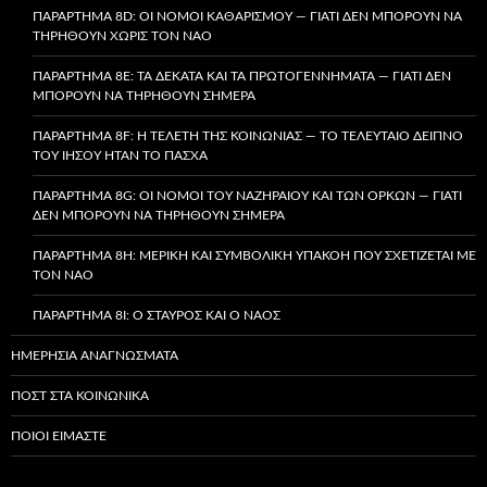
ΠΑΡΆΡΤΗΜΑ 8D: ΟΙ ΝΌΜΟΙ ΚΑΘΑΡΙΣΜΟΎ — ΓΙΑΤΊ ΔΕΝ ΜΠΟΡΟΎΝ ΝΑ
ΤΗΡΗΘΟΎΝ ΧΩΡΊΣ ΤΟΝ ΝΑΌ
ΠΑΡΆΡΤΗΜΑ 8E: ΤΑ ΔΈΚΑΤΑ ΚΑΙ ΤΑ ΠΡΩΤΟΓΕΝΝΉΜΑΤΑ — ΓΙΑΤΊ ΔΕΝ
ΜΠΟΡΟΎΝ ΝΑ ΤΗΡΗΘΟΎΝ ΣΉΜΕΡΑ
ΠΑΡΆΡΤΗΜΑ 8F: Η ΤΕΛΕΤΉ ΤΗΣ ΚΟΙΝΩΝΊΑΣ — ΤΟ ΤΕΛΕΥΤΑΊΟ ΔΕΊΠΝΟ
ΤΟΥ ΙΗΣΟΎ ΉΤΑΝ ΤΟ ΠΆΣΧΑ
ΠΑΡΆΡΤΗΜΑ 8G: ΟΙ ΝΌΜΟΙ ΤΟΥ ΝΑΖΗΡΑΊΟΥ ΚΑΙ ΤΩΝ ΌΡΚΩΝ — ΓΙΑΤΊ
ΔΕΝ ΜΠΟΡΟΎΝ ΝΑ ΤΗΡΗΘΟΎΝ ΣΉΜΕΡΑ
ΠΑΡΆΡΤΗΜΑ 8H: ΜΕΡΙΚΉ ΚΑΙ ΣΥΜΒΟΛΙΚΉ ΥΠΑΚΟΉ ΠΟΥ ΣΧΕΤΊΖΕΤΑΙ ΜΕ
ΤΟΝ ΝΑΌ
ΠΑΡΆΡΤΗΜΑ 8I: Ο ΣΤΑΥΡΌΣ ΚΑΙ Ο ΝΑΌΣ
ΗΜΕΡΉΣΙΑ ΑΝΑΓΝΏΣΜΑΤΑ
ΠΟΣΤ ΣΤΑ ΚΟΙΝΩΝΙΚΆ
ΠΟΙΟΙ ΕΊΜΑΣΤΕ