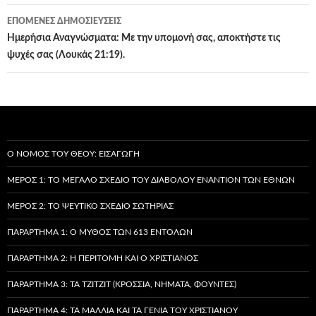
ΕΠΌΜΕΝΕΣ ΔΗΜΟΣΙΕΎΣΕΙΣ
Ημερήσια Αναγνώσματα: Με την υπομονή σας, αποκτήστε τις
ψυχές σας (Λουκάς 21:19).
Ο ΝΌΜΟΣ ΤΟΥ ΘΕΟΎ: ΕΙΣΑΓΩΓΉ
ΜΈΡΟΣ 1: ΤΟ ΜΕΓΆΛΟ ΣΧΈΔΙΟ ΤΟΥ ΔΙΑΒΌΛΟΥ ΕΝΑΝΤΊΟΝ ΤΩΝ ΕΘΝΏΝ
ΜΈΡΟΣ 2: ΤΟ ΨΕΎΤΙΚΟ ΣΧΈΔΙΟ ΣΩΤΗΡΊΑΣ
ΠΑΡΆΡΤΗΜΑ 1: Ο ΜΎΘΟΣ ΤΩΝ 613 ΕΝΤΟΛΏΝ
ΠΑΡΆΡΤΗΜΑ 2: Η ΠΕΡΙΤΟΜΉ ΚΑΙ Ο ΧΡΙΣΤΙΑΝΌΣ
ΠΑΡΆΡΤΗΜΑ 3: ΤΑ TZITZIT (ΚΡΌΣΣΙΑ, ΝΉΜΑΤΑ, ΦΟΎΝΤΕΣ)
ΠΑΡΆΡΤΗΜΑ 4: ΤΑ ΜΑΛΛΙΆ ΚΑΙ ΤΑ ΓΈΝΙΑ ΤΟΥ ΧΡΙΣΤΙΑΝΟΎ