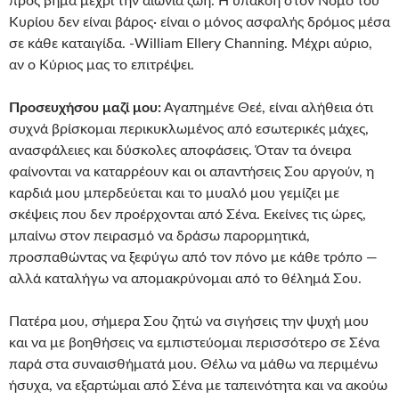
προς βήμα μέχρι την αιώνια ζωή. Η υπακοή στον Νόμο του
Κυρίου δεν είναι βάρος· είναι ο μόνος ασφαλής δρόμος μέσα
σε κάθε καταιγίδα. -William Ellery Channing. Μέχρι αύριο,
αν ο Κύριος μας το επιτρέψει.
Προσευχήσου μαζί μου:
Αγαπημένε Θεέ, είναι αλήθεια ότι
συχνά βρίσκομαι περικυκλωμένος από εσωτερικές μάχες,
ανασφάλειες και δύσκολες αποφάσεις. Όταν τα όνειρα
φαίνονται να καταρρέουν και οι απαντήσεις Σου αργούν, η
καρδιά μου μπερδεύεται και το μυαλό μου γεμίζει με
σκέψεις που δεν προέρχονται από Σένα. Εκείνες τις ώρες,
μπαίνω στον πειρασμό να δράσω παρορμητικά,
προσπαθώντας να ξεφύγω από τον πόνο με κάθε τρόπο —
αλλά καταλήγω να απομακρύνομαι από το θέλημά Σου.
Πατέρα μου, σήμερα Σου ζητώ να σιγήσεις την ψυχή μου
και να με βοηθήσεις να εμπιστεύομαι περισσότερο σε Σένα
παρά στα συναισθήματά μου. Θέλω να μάθω να περιμένω
ήσυχα, να εξαρτώμαι από Σένα με ταπεινότητα και να ακούω