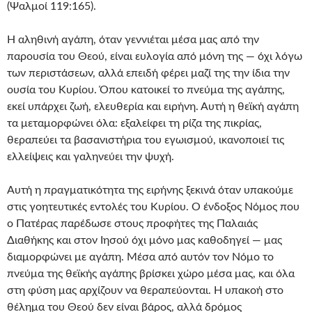
(Ψαλμοί 119:165).
Η αληθινή αγάπη, όταν γεννιέται μέσα μας από την
παρουσία του Θεού, είναι ευλογία από μόνη της — όχι λόγω
των περιστάσεων, αλλά επειδή φέρει μαζί της την ίδια την
ουσία του Κυρίου. Όπου κατοικεί το πνεύμα της αγάπης,
εκεί υπάρχει ζωή, ελευθερία και ειρήνη. Αυτή η θεϊκή αγάπη
τα μεταμορφώνει όλα: εξαλείφει τη ρίζα της πικρίας,
θεραπεύει τα βασανιστήρια του εγωισμού, ικανοποιεί τις
ελλείψεις και γαληνεύει την ψυχή.
Αυτή η πραγματικότητα της ειρήνης ξεκινά όταν υπακούμε
στις γοητευτικές εντολές του Κυρίου. Ο ένδοξος Νόμος που
ο Πατέρας παρέδωσε στους προφήτες της Παλαιάς
Διαθήκης και στον Ιησού όχι μόνο μας καθοδηγεί — μας
διαμορφώνει με αγάπη. Μέσα από αυτόν τον Νόμο το
πνεύμα της θεϊκής αγάπης βρίσκει χώρο μέσα μας, και όλα
στη φύση μας αρχίζουν να θεραπεύονται. Η υπακοή στο
θέλημα του Θεού δεν είναι βάρος, αλλά δρόμος