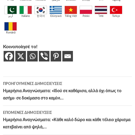
اُردو
Italiano
한국어
Ελληνικά
Tiếng Việt
Polski
ไทย
Türkçe
Română
Κοινοποίησέ το!
Πλοήγηση
ΠΡΟΗΓΟΎΜΕΝΕΣ ΔΗΜΟΣΙΕΎΣΕΙΣ
άρθρων
Ημερήσια Αναγνώσματα: «Ιδού σε καθάρισα, αλλά όχι όπως το
ασήμι· σε δοκίμασα στο καμίνι…
ΕΠΌΜΕΝΕΣ ΔΗΜΟΣΙΕΎΣΕΙΣ
Ημερήσια Αναγνώσματα: «Κάθε καλό δώρο και κάθε τέλειο χάρισμα
κατεβαίνει από ψηλά,…