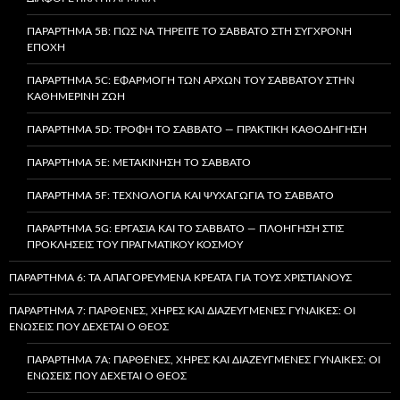
ΠΑΡΆΡΤΗΜΑ 5B: ΠΏΣ ΝΑ ΤΗΡΕΊΤΕ ΤΟ ΣΆΒΒΑΤΟ ΣΤΗ ΣΎΓΧΡΟΝΗ
ΕΠΟΧΉ
ΠΑΡΆΡΤΗΜΑ 5C: ΕΦΑΡΜΟΓΉ ΤΩΝ ΑΡΧΏΝ ΤΟΥ ΣΑΒΒΆΤΟΥ ΣΤΗΝ
ΚΑΘΗΜΕΡΙΝΉ ΖΩΉ
ΠΑΡΆΡΤΗΜΑ 5D: ΤΡΟΦΉ ΤΟ ΣΆΒΒΑΤΟ — ΠΡΑΚΤΙΚΉ ΚΑΘΟΔΉΓΗΣΗ
ΠΑΡΆΡΤΗΜΑ 5E: ΜΕΤΑΚΊΝΗΣΗ ΤΟ ΣΆΒΒΑΤΟ
ΠΑΡΆΡΤΗΜΑ 5F: ΤΕΧΝΟΛΟΓΊΑ ΚΑΙ ΨΥΧΑΓΩΓΊΑ ΤΟ ΣΆΒΒΑΤΟ
ΠΑΡΆΡΤΗΜΑ 5G: ΕΡΓΑΣΊΑ ΚΑΙ ΤΟ ΣΆΒΒΑΤΟ — ΠΛΟΉΓΗΣΗ ΣΤΙΣ
ΠΡΟΚΛΉΣΕΙΣ ΤΟΥ ΠΡΑΓΜΑΤΙΚΟΎ ΚΌΣΜΟΥ
ΠΑΡΆΡΤΗΜΑ 6: ΤΑ ΑΠΑΓΟΡΕΥΜΈΝΑ ΚΡΈΑΤΑ ΓΙΑ ΤΟΥΣ ΧΡΙΣΤΙΑΝΟΎΣ
ΠΑΡΆΡΤΗΜΑ 7: ΠΑΡΘΈΝΕΣ, ΧΉΡΕΣ ΚΑΙ ΔΙΑΖΕΥΓΜΈΝΕΣ ΓΥΝΑΊΚΕΣ: ΟΙ
ΕΝΏΣΕΙΣ ΠΟΥ ΔΈΧΕΤΑΙ Ο ΘΕΌΣ
ΠΑΡΆΡΤΗΜΑ 7A: ΠΑΡΘΈΝΕΣ, ΧΉΡΕΣ ΚΑΙ ΔΙΑΖΕΥΓΜΈΝΕΣ ΓΥΝΑΊΚΕΣ: ΟΙ
ΕΝΏΣΕΙΣ ΠΟΥ ΔΈΧΕΤΑΙ Ο ΘΕΌΣ