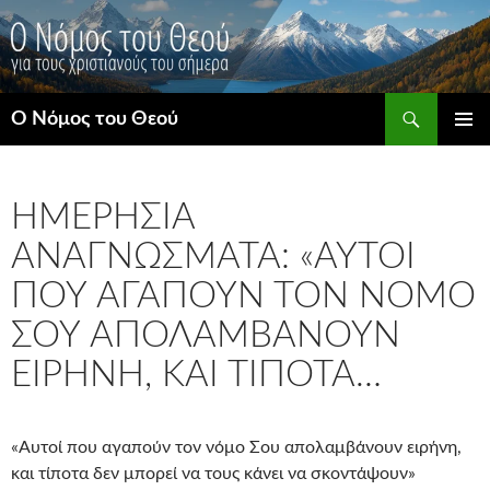
Μετάβαση
σε
περιεχόμενο
Αναζήτηση
Ο Νόμος του Θεού
ΚΎΡΙΟ
ΜΕΝΟΎ
ΗΜΕΡΉΣΙΑ
ΑΝΑΓΝΏΣΜΑΤΑ: «ΑΥΤΟΊ
ΠΟΥ ΑΓΑΠΟΎΝ ΤΟΝ ΝΌΜΟ
ΣΟΥ ΑΠΟΛΑΜΒΆΝΟΥΝ
ΕΙΡΉΝΗ, ΚΑΙ ΤΊΠΟΤΑ…
«Αυτοί που αγαπούν τον νόμο Σου απολαμβάνουν ειρήνη,
και τίποτα δεν μπορεί να τους κάνει να σκοντάψουν»