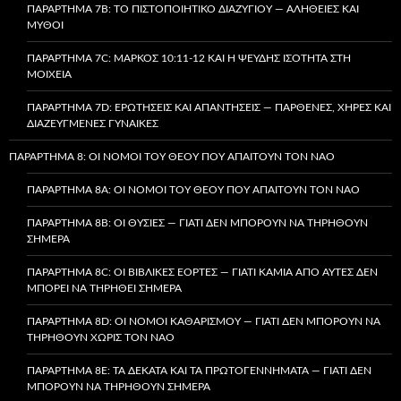
ΠΑΡΆΡΤΗΜΑ 7B: ΤΟ ΠΙΣΤΟΠΟΙΗΤΙΚΌ ΔΙΑΖΥΓΊΟΥ — ΑΛΉΘΕΙΕΣ ΚΑΙ
ΜΎΘΟΙ
ΠΑΡΆΡΤΗΜΑ 7C: ΜΆΡΚΟΣ 10:11-12 ΚΑΙ Η ΨΕΥΔΉΣ ΙΣΌΤΗΤΑ ΣΤΗ
ΜΟΙΧΕΊΑ
ΠΑΡΆΡΤΗΜΑ 7D: ΕΡΩΤΉΣΕΙΣ ΚΑΙ ΑΠΑΝΤΉΣΕΙΣ — ΠΑΡΘΈΝΕΣ, ΧΉΡΕΣ ΚΑΙ
ΔΙΑΖΕΥΓΜΈΝΕΣ ΓΥΝΑΊΚΕΣ
ΠΑΡΆΡΤΗΜΑ 8: ΟΙ ΝΌΜΟΙ ΤΟΥ ΘΕΟΎ ΠΟΥ ΑΠΑΙΤΟΎΝ ΤΟΝ ΝΑΌ
ΠΑΡΆΡΤΗΜΑ 8A: ΟΙ ΝΌΜΟΙ ΤΟΥ ΘΕΟΎ ΠΟΥ ΑΠΑΙΤΟΎΝ ΤΟΝ ΝΑΌ
ΠΑΡΆΡΤΗΜΑ 8B: ΟΙ ΘΥΣΊΕΣ — ΓΙΑΤΊ ΔΕΝ ΜΠΟΡΟΎΝ ΝΑ ΤΗΡΗΘΟΎΝ
ΣΉΜΕΡΑ
ΠΑΡΆΡΤΗΜΑ 8C: ΟΙ ΒΙΒΛΙΚΈΣ ΕΟΡΤΈΣ — ΓΙΑΤΊ ΚΑΜΊΑ ΑΠΌ ΑΥΤΈΣ ΔΕΝ
ΜΠΟΡΕΊ ΝΑ ΤΗΡΗΘΕΊ ΣΉΜΕΡΑ
ΠΑΡΆΡΤΗΜΑ 8D: ΟΙ ΝΌΜΟΙ ΚΑΘΑΡΙΣΜΟΎ — ΓΙΑΤΊ ΔΕΝ ΜΠΟΡΟΎΝ ΝΑ
ΤΗΡΗΘΟΎΝ ΧΩΡΊΣ ΤΟΝ ΝΑΌ
ΠΑΡΆΡΤΗΜΑ 8E: ΤΑ ΔΈΚΑΤΑ ΚΑΙ ΤΑ ΠΡΩΤΟΓΕΝΝΉΜΑΤΑ — ΓΙΑΤΊ ΔΕΝ
ΜΠΟΡΟΎΝ ΝΑ ΤΗΡΗΘΟΎΝ ΣΉΜΕΡΑ