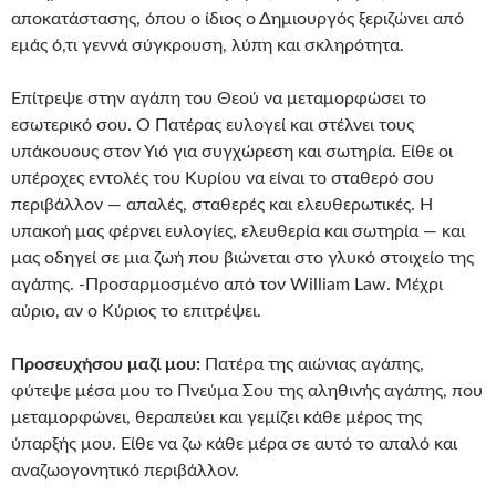
αποκατάστασης, όπου ο ίδιος ο Δημιουργός ξεριζώνει από
εμάς ό,τι γεννά σύγκρουση, λύπη και σκληρότητα.
Επίτρεψε στην αγάπη του Θεού να μεταμορφώσει το
εσωτερικό σου. Ο Πατέρας ευλογεί και στέλνει τους
υπάκουους στον Υιό για συγχώρεση και σωτηρία. Είθε οι
υπέροχες εντολές του Κυρίου να είναι το σταθερό σου
περιβάλλον — απαλές, σταθερές και ελευθερωτικές. Η
υπακοή μας φέρνει ευλογίες, ελευθερία και σωτηρία — και
μας οδηγεί σε μια ζωή που βιώνεται στο γλυκό στοιχείο της
αγάπης. -Προσαρμοσμένο από τον William Law. Μέχρι
αύριο, αν ο Κύριος το επιτρέψει.
Προσευχήσου μαζί μου:
Πατέρα της αιώνιας αγάπης,
φύτεψε μέσα μου το Πνεύμα Σου της αληθινής αγάπης, που
μεταμορφώνει, θεραπεύει και γεμίζει κάθε μέρος της
ύπαρξής μου. Είθε να ζω κάθε μέρα σε αυτό το απαλό και
αναζωογονητικό περιβάλλον.