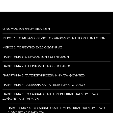
Ο ΝΌΜΟΣ ΤΟΥ ΘΕΟΎ: ΕΙΣΑΓΩΓΉ
ΜΈΡΟΣ 1: ΤΟ ΜΕΓΆΛΟ ΣΧΈΔΙΟ ΤΟΥ ΔΙΑΒΌΛΟΥ ΕΝΑΝΤΊΟΝ ΤΩΝ ΕΘΝΏΝ
ΜΈΡΟΣ 2: ΤΟ ΨΕΎΤΙΚΟ ΣΧΈΔΙΟ ΣΩΤΗΡΊΑΣ
ΠΑΡΆΡΤΗΜΑ 1: Ο ΜΎΘΟΣ ΤΩΝ 613 ΕΝΤΟΛΏΝ
ΠΑΡΆΡΤΗΜΑ 2: Η ΠΕΡΙΤΟΜΉ ΚΑΙ Ο ΧΡΙΣΤΙΑΝΌΣ
ΠΑΡΆΡΤΗΜΑ 3: ΤΑ TZITZIT (ΚΡΌΣΣΙΑ, ΝΉΜΑΤΑ, ΦΟΎΝΤΕΣ)
ΠΑΡΆΡΤΗΜΑ 4: ΤΑ ΜΑΛΛΙΆ ΚΑΙ ΤΑ ΓΈΝΙΑ ΤΟΥ ΧΡΙΣΤΙΑΝΟΎ
ΠΑΡΆΡΤΗΜΑ 5: ΤΟ ΣΆΒΒΑΤΟ ΚΑΙ Η ΗΜΈΡΑ ΕΚΚΛΗΣΙΑΣΜΟΎ — ΔΎΟ
ΔΙΑΦΟΡΕΤΙΚΆ ΠΡΆΓΜΑΤΑ
ΠΑΡΆΡΤΗΜΑ 5A: ΤΟ ΣΆΒΒΑΤΟ ΚΑΙ Η ΗΜΈΡΑ ΕΚΚΛΗΣΙΑΣΜΟΎ — ΔΎΟ
ΔΙΑΦΟΡΕΤΙΚΆ ΠΡΆΓΜΑΤΑ