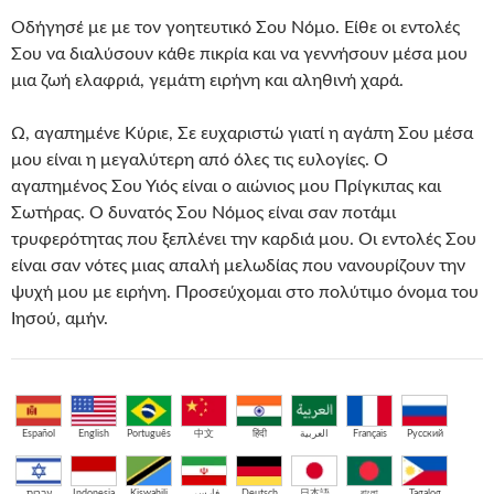
Οδήγησέ με με τον γοητευτικό Σου Νόμο. Είθε οι εντολές
Σου να διαλύσουν κάθε πικρία και να γεννήσουν μέσα μου
μια ζωή ελαφριά, γεμάτη ειρήνη και αληθινή χαρά.
Ω, αγαπημένε Κύριε, Σε ευχαριστώ γιατί η αγάπη Σου μέσα
μου είναι η μεγαλύτερη από όλες τις ευλογίες. Ο
αγαπημένος Σου Υιός είναι ο αιώνιος μου Πρίγκιπας και
Σωτήρας. Ο δυνατός Σου Νόμος είναι σαν ποτάμι
τρυφερότητας που ξεπλένει την καρδιά μου. Οι εντολές Σου
είναι σαν νότες μιας απαλή μελωδίας που νανουρίζουν την
ψυχή μου με ειρήνη. Προσεύχομαι στο πολύτιμο όνομα του
Ιησού, αμήν.
Español
English
Português
中文
हिंदी
العربية
Français
Русский
עברית
Indonesia
Kiswahili
فارسی
Deutsch
日本語
বাংলা
Tagalog