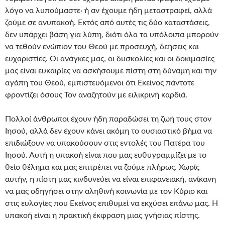
λόγο να λυπούμαστε· ή αν έχουμε ήδη μεταστραφεί, αλλά
ζούμε σε ανυπακοή. Εκτός από αυτές τις δύο καταστάσεις,
δεν υπάρχει βάση για λύπη, διότι όλα τα υπόλοιπα μπορούν
να τεθούν ενώπιον του Θεού με προσευχή, δεήσεις και
ευχαριστίες. Οι ανάγκες μας, οι δυσκολίες και οι δοκιμασίες
μας είναι ευκαιρίες να ασκήσουμε πίστη στη δύναμη και την
αγάπη του Θεού, εμπιστευόμενοι ότι Εκείνος πάντοτε
φροντίζει όσους Τον αναζητούν με ειλικρινή καρδιά.
Πολλοί άνθρωποι έχουν ήδη παραδώσει τη ζωή τους στον
Ιησού, αλλά δεν έχουν κάνει ακόμη το ουσιαστικό βήμα να
επιδιώξουν να υπακούσουν στις εντολές του Πατέρα του
Ιησού. Αυτή η υπακοή είναι που μας ευθυγραμμίζει με το
θείο θέλημα και μας επιτρέπει να ζούμε πλήρως. Χωρίς
αυτήν, η πίστη μας κινδυνεύει να είναι επιφανειακή, ανίκανη
να μας οδηγήσει στην αληθινή κοινωνία με τον Κύριο και
στις ευλογίες που Εκείνος επιθυμεί να εκχύσει επάνω μας. Η
υπακοή είναι η πρακτική έκφραση μιας γνήσιας πίστης.