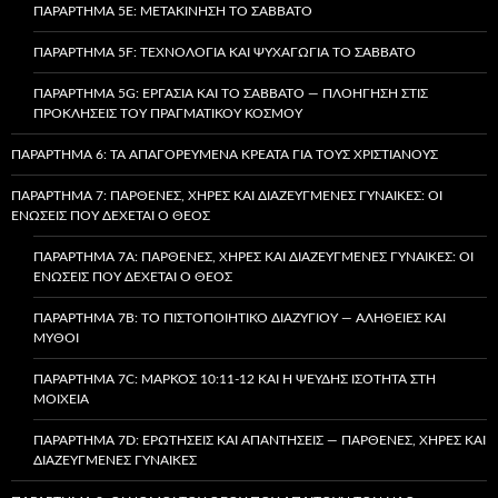
ΠΑΡΆΡΤΗΜΑ 5E: ΜΕΤΑΚΊΝΗΣΗ ΤΟ ΣΆΒΒΑΤΟ
ΠΑΡΆΡΤΗΜΑ 5F: ΤΕΧΝΟΛΟΓΊΑ ΚΑΙ ΨΥΧΑΓΩΓΊΑ ΤΟ ΣΆΒΒΑΤΟ
ΠΑΡΆΡΤΗΜΑ 5G: ΕΡΓΑΣΊΑ ΚΑΙ ΤΟ ΣΆΒΒΑΤΟ — ΠΛΟΉΓΗΣΗ ΣΤΙΣ
ΠΡΟΚΛΉΣΕΙΣ ΤΟΥ ΠΡΑΓΜΑΤΙΚΟΎ ΚΌΣΜΟΥ
ΠΑΡΆΡΤΗΜΑ 6: ΤΑ ΑΠΑΓΟΡΕΥΜΈΝΑ ΚΡΈΑΤΑ ΓΙΑ ΤΟΥΣ ΧΡΙΣΤΙΑΝΟΎΣ
ΠΑΡΆΡΤΗΜΑ 7: ΠΑΡΘΈΝΕΣ, ΧΉΡΕΣ ΚΑΙ ΔΙΑΖΕΥΓΜΈΝΕΣ ΓΥΝΑΊΚΕΣ: ΟΙ
ΕΝΏΣΕΙΣ ΠΟΥ ΔΈΧΕΤΑΙ Ο ΘΕΌΣ
ΠΑΡΆΡΤΗΜΑ 7A: ΠΑΡΘΈΝΕΣ, ΧΉΡΕΣ ΚΑΙ ΔΙΑΖΕΥΓΜΈΝΕΣ ΓΥΝΑΊΚΕΣ: ΟΙ
ΕΝΏΣΕΙΣ ΠΟΥ ΔΈΧΕΤΑΙ Ο ΘΕΌΣ
ΠΑΡΆΡΤΗΜΑ 7B: ΤΟ ΠΙΣΤΟΠΟΙΗΤΙΚΌ ΔΙΑΖΥΓΊΟΥ — ΑΛΉΘΕΙΕΣ ΚΑΙ
ΜΎΘΟΙ
ΠΑΡΆΡΤΗΜΑ 7C: ΜΆΡΚΟΣ 10:11-12 ΚΑΙ Η ΨΕΥΔΉΣ ΙΣΌΤΗΤΑ ΣΤΗ
ΜΟΙΧΕΊΑ
ΠΑΡΆΡΤΗΜΑ 7D: ΕΡΩΤΉΣΕΙΣ ΚΑΙ ΑΠΑΝΤΉΣΕΙΣ — ΠΑΡΘΈΝΕΣ, ΧΉΡΕΣ ΚΑΙ
ΔΙΑΖΕΥΓΜΈΝΕΣ ΓΥΝΑΊΚΕΣ