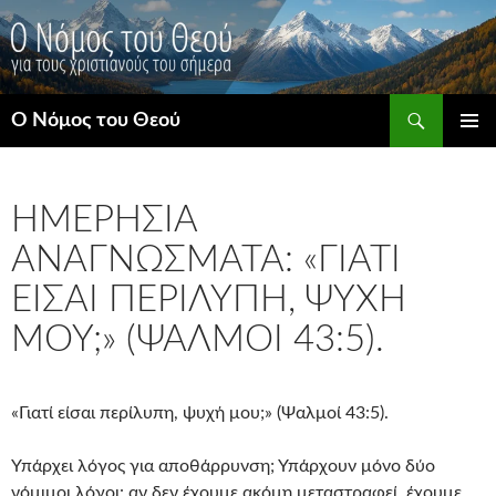
Μετάβαση
σε
περιεχόμενο
Αναζήτηση
Ο Νόμος του Θεού
ΚΎΡΙΟ
ΜΕΝΟΎ
ΗΜΕΡΉΣΙΑ
ΑΝΑΓΝΏΣΜΑΤΑ: «ΓΙΑΤΊ
ΕΊΣΑΙ ΠΕΡΊΛΥΠΗ, ΨΥΧΉ
ΜΟΥ;» (ΨΑΛΜΟΊ 43:5).
«Γιατί είσαι περίλυπη, ψυχή μου;» (Ψαλμοί 43:5).
Υπάρχει λόγος για αποθάρρυνση; Υπάρχουν μόνο δύο
νόμιμοι λόγοι: αν δεν έχουμε ακόμη μεταστραφεί, έχουμε