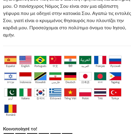
μου. Ο πανίσχυρος Νόμος Σου είναι σαν μια αξιόπιστη
γέφυρα που με οδηγεί στην κατοικία Σου. Αγαπώ τις εντολές
Σου, γιατί είναι ο κρυμμένος θησαυρός που πλουτίζει την
καρδιά μου. Προσεύχομαι στο πολύτιμο όνομα του Ιησού,
αμήν.
Español
English
Português
中文
हिंदी
العربية
Français
Русский
עברית
Indonesia
Kiswahili
فارسی
Deutsch
日本語
বাংলা
Tagalog
اُردو
Italiano
한국어
Ελληνικά
Tiếng Việt
Polski
ไทย
Türkçe
Română
Κοινοποίησέ το!