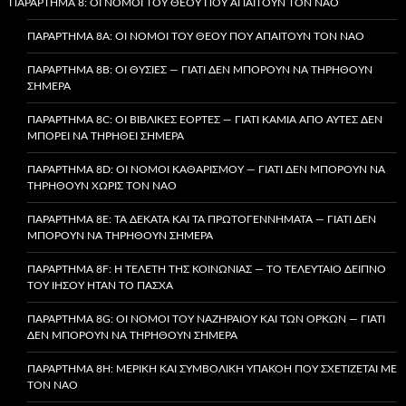
ΠΑΡΆΡΤΗΜΑ 8: ΟΙ ΝΌΜΟΙ ΤΟΥ ΘΕΟΎ ΠΟΥ ΑΠΑΙΤΟΎΝ ΤΟΝ ΝΑΌ
ΠΑΡΆΡΤΗΜΑ 8A: ΟΙ ΝΌΜΟΙ ΤΟΥ ΘΕΟΎ ΠΟΥ ΑΠΑΙΤΟΎΝ ΤΟΝ ΝΑΌ
ΠΑΡΆΡΤΗΜΑ 8B: ΟΙ ΘΥΣΊΕΣ — ΓΙΑΤΊ ΔΕΝ ΜΠΟΡΟΎΝ ΝΑ ΤΗΡΗΘΟΎΝ
ΣΉΜΕΡΑ
ΠΑΡΆΡΤΗΜΑ 8C: ΟΙ ΒΙΒΛΙΚΈΣ ΕΟΡΤΈΣ — ΓΙΑΤΊ ΚΑΜΊΑ ΑΠΌ ΑΥΤΈΣ ΔΕΝ
ΜΠΟΡΕΊ ΝΑ ΤΗΡΗΘΕΊ ΣΉΜΕΡΑ
ΠΑΡΆΡΤΗΜΑ 8D: ΟΙ ΝΌΜΟΙ ΚΑΘΑΡΙΣΜΟΎ — ΓΙΑΤΊ ΔΕΝ ΜΠΟΡΟΎΝ ΝΑ
ΤΗΡΗΘΟΎΝ ΧΩΡΊΣ ΤΟΝ ΝΑΌ
ΠΑΡΆΡΤΗΜΑ 8E: ΤΑ ΔΈΚΑΤΑ ΚΑΙ ΤΑ ΠΡΩΤΟΓΕΝΝΉΜΑΤΑ — ΓΙΑΤΊ ΔΕΝ
ΜΠΟΡΟΎΝ ΝΑ ΤΗΡΗΘΟΎΝ ΣΉΜΕΡΑ
ΠΑΡΆΡΤΗΜΑ 8F: Η ΤΕΛΕΤΉ ΤΗΣ ΚΟΙΝΩΝΊΑΣ — ΤΟ ΤΕΛΕΥΤΑΊΟ ΔΕΊΠΝΟ
ΤΟΥ ΙΗΣΟΎ ΉΤΑΝ ΤΟ ΠΆΣΧΑ
ΠΑΡΆΡΤΗΜΑ 8G: ΟΙ ΝΌΜΟΙ ΤΟΥ ΝΑΖΗΡΑΊΟΥ ΚΑΙ ΤΩΝ ΌΡΚΩΝ — ΓΙΑΤΊ
ΔΕΝ ΜΠΟΡΟΎΝ ΝΑ ΤΗΡΗΘΟΎΝ ΣΉΜΕΡΑ
ΠΑΡΆΡΤΗΜΑ 8H: ΜΕΡΙΚΉ ΚΑΙ ΣΥΜΒΟΛΙΚΉ ΥΠΑΚΟΉ ΠΟΥ ΣΧΕΤΊΖΕΤΑΙ ΜΕ
ΤΟΝ ΝΑΌ