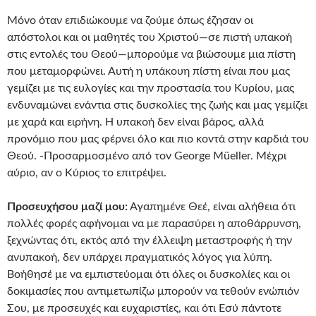
Μόνο όταν επιδιώκουμε να ζούμε όπως έζησαν οι
απόστολοι και οι μαθητές του Χριστού—σε πιστή υπακοή
στις εντολές του Θεού—μπορούμε να βιώσουμε μια πίστη
που μεταμορφώνει. Αυτή η υπάκουη πίστη είναι που μας
γεμίζει με τις ευλογίες και την προστασία του Κυρίου, μας
ενδυναμώνει ενάντια στις δυσκολίες της ζωής και μας γεμίζει
με χαρά και ειρήνη. Η υπακοή δεν είναι βάρος, αλλά
προνόμιο που μας φέρνει όλο και πιο κοντά στην καρδιά του
Θεού. -Προσαρμοσμένο από τον George Müeller. Μέχρι
αύριο, αν ο Κύριος το επιτρέψει.
Προσευχήσου μαζί μου:
Αγαπημένε Θεέ, είναι αλήθεια ότι
πολλές φορές αφήνομαι να με παρασύρει η αποθάρρυνση,
ξεχνώντας ότι, εκτός από την έλλειψη μεταστροφής ή την
ανυπακοή, δεν υπάρχει πραγματικός λόγος για λύπη.
Βοήθησέ με να εμπιστεύομαι ότι όλες οι δυσκολίες και οι
δοκιμασίες που αντιμετωπίζω μπορούν να τεθούν ενώπιόν
Σου, με προσευχές και ευχαριστίες, και ότι Εσύ πάντοτε