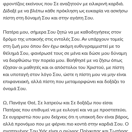
φροντίζεις εκείνους που Σε αναζητούν με ειλικρινή καρδιά.
Δίδαξέ με να βλέπω κάθε πρόκληση ως ευκαιρία να ασκήσω
πίστη στη δύναμή Σου και στην αγάπη Σου.
Πατέρα μου, σήμερα Σου ζητώ να με καθοδηγήσεις στον
δρόμο της υπακοής στις εντολές Σου. Αν υπάρχουν τομείς
στη ζωή μου όπου δεν έχω ακόμη ευθυγραμμιστεί με το
θέλημά Σου, φανέρωσέ τους σε μένα και δώσε μου δύναμη
να διορθώσω την πορεία μου. Βοήθησέ με να ζήσω όπως
έζησαν οι μαθητές και οι απόστολοι του Χριστού, με πίστη
και υποταγή στον λόγο Σου, ώστε η πίστη μου να μην είναι
επιφανειακή, αλλά πίστη που μεταμορφώνει και δοξάζει το
όνομά Σου.
Ω, Πανάγιε Θεέ, Σε λατρεύω και Σε δοξάζω που είσαι
Πατέρας που επιθυμεί να με ευλογεί και να με προστατεύει.
Σε ευχαριστώ που μου δείχνεις ότι η υπακοή δεν είναι βάρος,
αλλά προνόμιο που με φέρνει πιο κοντά στην καρδιά Σου. Ο
αγαπημένος Σου Υιός είναι ο αιώνιος Πρίγκιπας και Σωτήρας