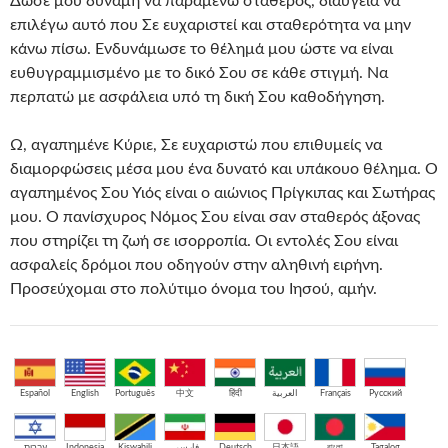
Δώσε μου δύναμη να παραμένω σταθερός, διαύγεια να
επιλέγω αυτό που Σε ευχαριστεί και σταθερότητα να μην
κάνω πίσω. Ενδυνάμωσε το θέλημά μου ώστε να είναι
ευθυγραμμισμένο με το δικό Σου σε κάθε στιγμή. Να
περπατώ με ασφάλεια υπό τη δική Σου καθοδήγηση.
Ω, αγαπημένε Κύριε, Σε ευχαριστώ που επιθυμείς να
διαμορφώσεις μέσα μου ένα δυνατό και υπάκουο θέλημα. Ο
αγαπημένος Σου Υιός είναι ο αιώνιος Πρίγκιπας και Σωτήρας
μου. Ο πανίσχυρος Νόμος Σου είναι σαν σταθερός άξονας
που στηρίζει τη ζωή σε ισορροπία. Οι εντολές Σου είναι
ασφαλείς δρόμοι που οδηγούν στην αληθινή ειρήνη.
Προσεύχομαι στο πολύτιμο όνομα του Ιησού, αμήν.
Español
English
Português
中文
हिंदी
العربية
Français
Русский
עברית
Indonesia
Kiswahili
فارسی
Deutsch
日本語
বাংলা
Tagalog