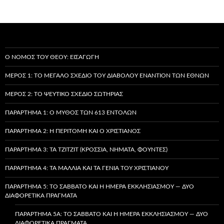
Ο ΝΌΜΟΣ ΤΟΥ ΘΕΟΎ: ΕΙΣΑΓΩΓΉ
ΜΈΡΟΣ 1: ΤΟ ΜΕΓΆΛΟ ΣΧΈΔΙΟ ΤΟΥ ΔΙΑΒΌΛΟΥ ΕΝΑΝΤΊΟΝ ΤΩΝ ΕΘΝΏΝ
ΜΈΡΟΣ 2: ΤΟ ΨΕΎΤΙΚΟ ΣΧΈΔΙΟ ΣΩΤΗΡΊΑΣ
ΠΑΡΆΡΤΗΜΑ 1: Ο ΜΎΘΟΣ ΤΩΝ 613 ΕΝΤΟΛΏΝ
ΠΑΡΆΡΤΗΜΑ 2: Η ΠΕΡΙΤΟΜΉ ΚΑΙ Ο ΧΡΙΣΤΙΑΝΌΣ
ΠΑΡΆΡΤΗΜΑ 3: ΤΑ TZITZIT (ΚΡΌΣΣΙΑ, ΝΉΜΑΤΑ, ΦΟΎΝΤΕΣ)
ΠΑΡΆΡΤΗΜΑ 4: ΤΑ ΜΑΛΛΙΆ ΚΑΙ ΤΑ ΓΈΝΙΑ ΤΟΥ ΧΡΙΣΤΙΑΝΟΎ
ΠΑΡΆΡΤΗΜΑ 5: ΤΟ ΣΆΒΒΑΤΟ ΚΑΙ Η ΗΜΈΡΑ ΕΚΚΛΗΣΙΑΣΜΟΎ — ΔΎΟ
ΔΙΑΦΟΡΕΤΙΚΆ ΠΡΆΓΜΑΤΑ
ΠΑΡΆΡΤΗΜΑ 5A: ΤΟ ΣΆΒΒΑΤΟ ΚΑΙ Η ΗΜΈΡΑ ΕΚΚΛΗΣΙΑΣΜΟΎ — ΔΎΟ
ΔΙΑΦΟΡΕΤΙΚΆ ΠΡΆΓΜΑΤΑ