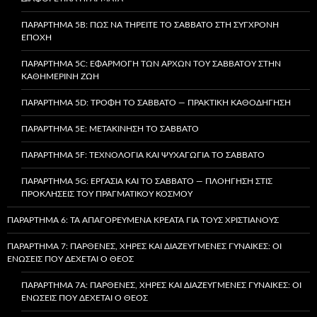
ΠΑΡΆΡΤΗΜΑ 5B: ΠΏΣ ΝΑ ΤΗΡΕΊΤΕ ΤΟ ΣΆΒΒΑΤΟ ΣΤΗ ΣΎΓΧΡΟΝΗ
ΕΠΟΧΉ
ΠΑΡΆΡΤΗΜΑ 5C: ΕΦΑΡΜΟΓΉ ΤΩΝ ΑΡΧΏΝ ΤΟΥ ΣΑΒΒΆΤΟΥ ΣΤΗΝ
ΚΑΘΗΜΕΡΙΝΉ ΖΩΉ
ΠΑΡΆΡΤΗΜΑ 5D: ΤΡΟΦΉ ΤΟ ΣΆΒΒΑΤΟ — ΠΡΑΚΤΙΚΉ ΚΑΘΟΔΉΓΗΣΗ
ΠΑΡΆΡΤΗΜΑ 5E: ΜΕΤΑΚΊΝΗΣΗ ΤΟ ΣΆΒΒΑΤΟ
ΠΑΡΆΡΤΗΜΑ 5F: ΤΕΧΝΟΛΟΓΊΑ ΚΑΙ ΨΥΧΑΓΩΓΊΑ ΤΟ ΣΆΒΒΑΤΟ
ΠΑΡΆΡΤΗΜΑ 5G: ΕΡΓΑΣΊΑ ΚΑΙ ΤΟ ΣΆΒΒΑΤΟ — ΠΛΟΉΓΗΣΗ ΣΤΙΣ
ΠΡΟΚΛΉΣΕΙΣ ΤΟΥ ΠΡΑΓΜΑΤΙΚΟΎ ΚΌΣΜΟΥ
ΠΑΡΆΡΤΗΜΑ 6: ΤΑ ΑΠΑΓΟΡΕΥΜΈΝΑ ΚΡΈΑΤΑ ΓΙΑ ΤΟΥΣ ΧΡΙΣΤΙΑΝΟΎΣ
ΠΑΡΆΡΤΗΜΑ 7: ΠΑΡΘΈΝΕΣ, ΧΉΡΕΣ ΚΑΙ ΔΙΑΖΕΥΓΜΈΝΕΣ ΓΥΝΑΊΚΕΣ: ΟΙ
ΕΝΏΣΕΙΣ ΠΟΥ ΔΈΧΕΤΑΙ Ο ΘΕΌΣ
ΠΑΡΆΡΤΗΜΑ 7A: ΠΑΡΘΈΝΕΣ, ΧΉΡΕΣ ΚΑΙ ΔΙΑΖΕΥΓΜΈΝΕΣ ΓΥΝΑΊΚΕΣ: ΟΙ
ΕΝΏΣΕΙΣ ΠΟΥ ΔΈΧΕΤΑΙ Ο ΘΕΌΣ