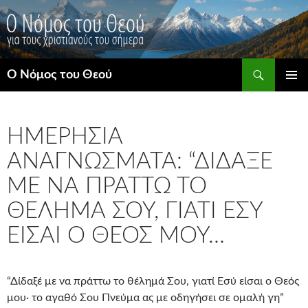
Μετάβαση
σε
περιεχόμενο
Αναζήτηση
Ο Νόμος του Θεού
ΚΎΡΙΟ
ΜΕΝΟΎ
ΗΜΕΡΉΣΙΑ
ΑΝΑΓΝΏΣΜΑΤΑ: “ΔΊΔΑΞΈ
ΜΕ ΝΑ ΠΡΆΤΤΩ ΤΟ
ΘΈΛΗΜΆ ΣΟΥ, ΓΙΑΤΊ ΕΣΎ
ΕΊΣΑΙ Ο ΘΕΌΣ ΜΟΥ…
“Δίδαξέ με να πράττω το θέλημά Σου, γιατί Εσύ είσαι ο Θεός
μου· το αγαθό Σου Πνεύμα ας με οδηγήσει σε ομαλή γη”