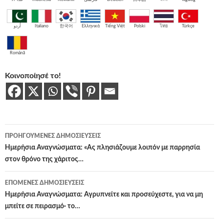
اُردو
Italiano
한국어
Ελληνικά
Tiếng Việt
Polski
ไทย
Türkçe
Română
Κοινοποίησέ το!
Πλοήγηση
ΠΡΟΗΓΟΎΜΕΝΕΣ ΔΗΜΟΣΙΕΎΣΕΙΣ
άρθρων
Ημερήσια Αναγνώσματα: «Ας πλησιάζουμε λοιπόν με παρρησία
στον θρόνο της χάριτος…
ΕΠΌΜΕΝΕΣ ΔΗΜΟΣΙΕΎΣΕΙΣ
Ημερήσια Αναγνώσματα: Αγρυπνείτε και προσεύχεστε, για να μη
μπείτε σε πειρασμό· το…