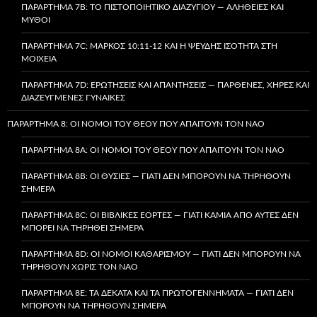
ΠΑΡΆΡΤΗΜΑ 7B: ΤΟ ΠΙΣΤΟΠΟΙΗΤΙΚΌ ΔΙΑΖΥΓΊΟΥ — ΑΛΉΘΕΙΕΣ ΚΑΙ
ΜΎΘΟΙ
ΠΑΡΆΡΤΗΜΑ 7C: ΜΆΡΚΟΣ 10:11-12 ΚΑΙ Η ΨΕΥΔΉΣ ΙΣΌΤΗΤΑ ΣΤΗ
ΜΟΙΧΕΊΑ
ΠΑΡΆΡΤΗΜΑ 7D: ΕΡΩΤΉΣΕΙΣ ΚΑΙ ΑΠΑΝΤΉΣΕΙΣ — ΠΑΡΘΈΝΕΣ, ΧΉΡΕΣ ΚΑΙ
ΔΙΑΖΕΥΓΜΈΝΕΣ ΓΥΝΑΊΚΕΣ
ΠΑΡΆΡΤΗΜΑ 8: ΟΙ ΝΌΜΟΙ ΤΟΥ ΘΕΟΎ ΠΟΥ ΑΠΑΙΤΟΎΝ ΤΟΝ ΝΑΌ
ΠΑΡΆΡΤΗΜΑ 8A: ΟΙ ΝΌΜΟΙ ΤΟΥ ΘΕΟΎ ΠΟΥ ΑΠΑΙΤΟΎΝ ΤΟΝ ΝΑΌ
ΠΑΡΆΡΤΗΜΑ 8B: ΟΙ ΘΥΣΊΕΣ — ΓΙΑΤΊ ΔΕΝ ΜΠΟΡΟΎΝ ΝΑ ΤΗΡΗΘΟΎΝ
ΣΉΜΕΡΑ
ΠΑΡΆΡΤΗΜΑ 8C: ΟΙ ΒΙΒΛΙΚΈΣ ΕΟΡΤΈΣ — ΓΙΑΤΊ ΚΑΜΊΑ ΑΠΌ ΑΥΤΈΣ ΔΕΝ
ΜΠΟΡΕΊ ΝΑ ΤΗΡΗΘΕΊ ΣΉΜΕΡΑ
ΠΑΡΆΡΤΗΜΑ 8D: ΟΙ ΝΌΜΟΙ ΚΑΘΑΡΙΣΜΟΎ — ΓΙΑΤΊ ΔΕΝ ΜΠΟΡΟΎΝ ΝΑ
ΤΗΡΗΘΟΎΝ ΧΩΡΊΣ ΤΟΝ ΝΑΌ
ΠΑΡΆΡΤΗΜΑ 8E: ΤΑ ΔΈΚΑΤΑ ΚΑΙ ΤΑ ΠΡΩΤΟΓΕΝΝΉΜΑΤΑ — ΓΙΑΤΊ ΔΕΝ
ΜΠΟΡΟΎΝ ΝΑ ΤΗΡΗΘΟΎΝ ΣΉΜΕΡΑ