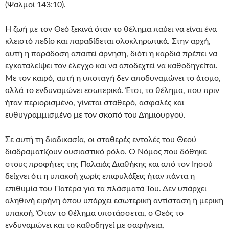
(Ψαλμοί 143:10).
Η ζωή με τον Θεό ξεκινά όταν το θέλημα παύει να είναι ένα
κλειστό πεδίο και παραδίδεται ολοκληρωτικά. Στην αρχή,
αυτή η παράδοση απαιτεί άρνηση, διότι η καρδιά πρέπει να
εγκαταλείψει τον έλεγχο και να αποδεχτεί να καθοδηγείται.
Με τον καιρό, αυτή η υποταγή δεν αποδυναμώνει το άτομο,
αλλά το ενδυναμώνει εσωτερικά. Έτσι, το θέλημα, που πριν
ήταν περιορισμένο, γίνεται σταθερό, ασφαλές και
ευθυγραμμισμένο με τον σκοπό του Δημιουργού.
Σε αυτή τη διαδικασία, οι σταθερές εντολές του Θεού
διαδραματίζουν ουσιαστικό ρόλο. Ο Νόμος που δόθηκε
στους προφήτες της Παλαιάς Διαθήκης και από τον Ιησού
δείχνει ότι η υπακοή χωρίς επιφυλάξεις ήταν πάντα η
επιθυμία του Πατέρα για τα πλάσματά Του. Δεν υπάρχει
αληθινή ειρήνη όπου υπάρχει εσωτερική αντίσταση ή μερική
υπακοή. Όταν το θέλημα υποτάσσεται, ο Θεός το
ενδυναμώνει και το καθοδηγεί με σαφήνεια,