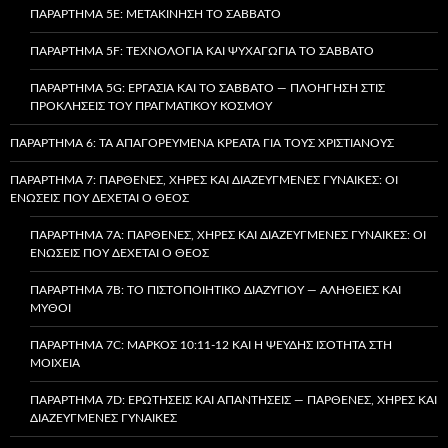
ΠΑΡΆΡΤΗΜΑ 5E: ΜΕΤΑΚΊΝΗΣΗ ΤΟ ΣΆΒΒΑΤΟ
ΠΑΡΆΡΤΗΜΑ 5F: ΤΕΧΝΟΛΟΓΊΑ ΚΑΙ ΨΥΧΑΓΩΓΊΑ ΤΟ ΣΆΒΒΑΤΟ
ΠΑΡΆΡΤΗΜΑ 5G: ΕΡΓΑΣΊΑ ΚΑΙ ΤΟ ΣΆΒΒΑΤΟ — ΠΛΟΉΓΗΣΗ ΣΤΙΣ
ΠΡΟΚΛΉΣΕΙΣ ΤΟΥ ΠΡΑΓΜΑΤΙΚΟΎ ΚΌΣΜΟΥ
ΠΑΡΆΡΤΗΜΑ 6: ΤΑ ΑΠΑΓΟΡΕΥΜΈΝΑ ΚΡΈΑΤΑ ΓΙΑ ΤΟΥΣ ΧΡΙΣΤΙΑΝΟΎΣ
ΠΑΡΆΡΤΗΜΑ 7: ΠΑΡΘΈΝΕΣ, ΧΉΡΕΣ ΚΑΙ ΔΙΑΖΕΥΓΜΈΝΕΣ ΓΥΝΑΊΚΕΣ: ΟΙ
ΕΝΏΣΕΙΣ ΠΟΥ ΔΈΧΕΤΑΙ Ο ΘΕΌΣ
ΠΑΡΆΡΤΗΜΑ 7A: ΠΑΡΘΈΝΕΣ, ΧΉΡΕΣ ΚΑΙ ΔΙΑΖΕΥΓΜΈΝΕΣ ΓΥΝΑΊΚΕΣ: ΟΙ
ΕΝΏΣΕΙΣ ΠΟΥ ΔΈΧΕΤΑΙ Ο ΘΕΌΣ
ΠΑΡΆΡΤΗΜΑ 7B: ΤΟ ΠΙΣΤΟΠΟΙΗΤΙΚΌ ΔΙΑΖΥΓΊΟΥ — ΑΛΉΘΕΙΕΣ ΚΑΙ
ΜΎΘΟΙ
ΠΑΡΆΡΤΗΜΑ 7C: ΜΆΡΚΟΣ 10:11-12 ΚΑΙ Η ΨΕΥΔΉΣ ΙΣΌΤΗΤΑ ΣΤΗ
ΜΟΙΧΕΊΑ
ΠΑΡΆΡΤΗΜΑ 7D: ΕΡΩΤΉΣΕΙΣ ΚΑΙ ΑΠΑΝΤΉΣΕΙΣ — ΠΑΡΘΈΝΕΣ, ΧΉΡΕΣ ΚΑΙ
ΔΙΑΖΕΥΓΜΈΝΕΣ ΓΥΝΑΊΚΕΣ