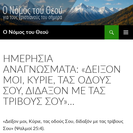
Μετάβαση
σε
περιεχόμενο
Αναζήτηση
Ο Νόμος του Θεού
ΚΎΡΙΟ
ΜΕΝΟΎ
ΗΜΕΡΉΣΙΑ
ΑΝΑΓΝΏΣΜΑΤΑ: «ΔΕΊΞΟΝ
ΜΟΙ, ΚΎΡΙΕ, ΤΑΣ ΟΔΟΎΣ
ΣΟΥ, ΔΊΔΑΞΌΝ ΜΕ ΤΑΣ
ΤΡΊΒΟΥΣ ΣΟΥ»…
«Δείξον μοι, Κύριε, τας οδούς Σου, δίδαξόν με τας τρίβους
Σου» (Ψαλμοί 25:4).