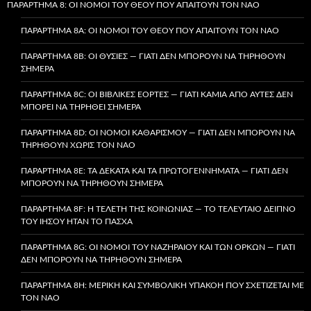
ΠΑΡΆΡΤΗΜΑ 8: ΟΙ ΝΌΜΟΙ ΤΟΥ ΘΕΟΎ ΠΟΥ ΑΠΑΙΤΟΎΝ ΤΟΝ ΝΑΌ
ΠΑΡΆΡΤΗΜΑ 8A: ΟΙ ΝΌΜΟΙ ΤΟΥ ΘΕΟΎ ΠΟΥ ΑΠΑΙΤΟΎΝ ΤΟΝ ΝΑΌ
ΠΑΡΆΡΤΗΜΑ 8B: ΟΙ ΘΥΣΊΕΣ — ΓΙΑΤΊ ΔΕΝ ΜΠΟΡΟΎΝ ΝΑ ΤΗΡΗΘΟΎΝ
ΣΉΜΕΡΑ
ΠΑΡΆΡΤΗΜΑ 8C: ΟΙ ΒΙΒΛΙΚΈΣ ΕΟΡΤΈΣ — ΓΙΑΤΊ ΚΑΜΊΑ ΑΠΌ ΑΥΤΈΣ ΔΕΝ
ΜΠΟΡΕΊ ΝΑ ΤΗΡΗΘΕΊ ΣΉΜΕΡΑ
ΠΑΡΆΡΤΗΜΑ 8D: ΟΙ ΝΌΜΟΙ ΚΑΘΑΡΙΣΜΟΎ — ΓΙΑΤΊ ΔΕΝ ΜΠΟΡΟΎΝ ΝΑ
ΤΗΡΗΘΟΎΝ ΧΩΡΊΣ ΤΟΝ ΝΑΌ
ΠΑΡΆΡΤΗΜΑ 8E: ΤΑ ΔΈΚΑΤΑ ΚΑΙ ΤΑ ΠΡΩΤΟΓΕΝΝΉΜΑΤΑ — ΓΙΑΤΊ ΔΕΝ
ΜΠΟΡΟΎΝ ΝΑ ΤΗΡΗΘΟΎΝ ΣΉΜΕΡΑ
ΠΑΡΆΡΤΗΜΑ 8F: Η ΤΕΛΕΤΉ ΤΗΣ ΚΟΙΝΩΝΊΑΣ — ΤΟ ΤΕΛΕΥΤΑΊΟ ΔΕΊΠΝΟ
ΤΟΥ ΙΗΣΟΎ ΉΤΑΝ ΤΟ ΠΆΣΧΑ
ΠΑΡΆΡΤΗΜΑ 8G: ΟΙ ΝΌΜΟΙ ΤΟΥ ΝΑΖΗΡΑΊΟΥ ΚΑΙ ΤΩΝ ΌΡΚΩΝ — ΓΙΑΤΊ
ΔΕΝ ΜΠΟΡΟΎΝ ΝΑ ΤΗΡΗΘΟΎΝ ΣΉΜΕΡΑ
ΠΑΡΆΡΤΗΜΑ 8H: ΜΕΡΙΚΉ ΚΑΙ ΣΥΜΒΟΛΙΚΉ ΥΠΑΚΟΉ ΠΟΥ ΣΧΕΤΊΖΕΤΑΙ ΜΕ
ΤΟΝ ΝΑΌ