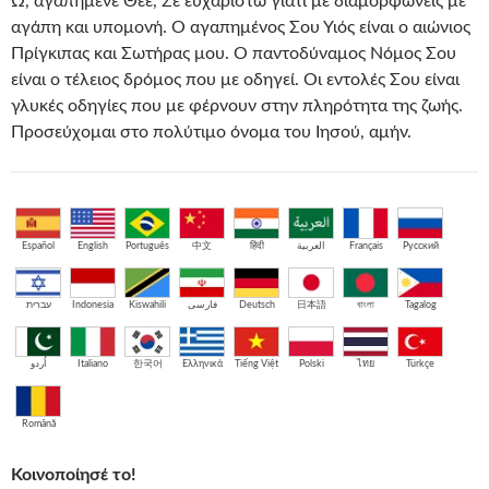
Ω, αγαπημένε Θεέ, Σε ευχαριστώ γιατί με διαμορφώνεις με
αγάπη και υπομονή. Ο αγαπημένος Σου Υιός είναι ο αιώνιος
Πρίγκιπας και Σωτήρας μου. Ο παντοδύναμος Νόμος Σου
είναι ο τέλειος δρόμος που με οδηγεί. Οι εντολές Σου είναι
γλυκές οδηγίες που με φέρνουν στην πληρότητα της ζωής.
Προσεύχομαι στο πολύτιμο όνομα του Ιησού, αμήν.
Español
English
Português
中文
हिंदी
العربية
Français
Русский
עברית
Indonesia
Kiswahili
فارسی
Deutsch
日本語
বাংলা
Tagalog
اُردو
Italiano
한국어
Ελληνικά
Tiếng Việt
Polski
ไทย
Türkçe
Română
Κοινοποίησέ το!