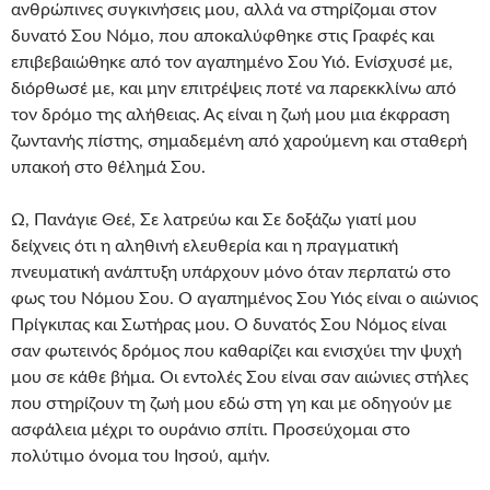
ανθρώπινες συγκινήσεις μου, αλλά να στηρίζομαι στον
δυνατό Σου Νόμο, που αποκαλύφθηκε στις Γραφές και
επιβεβαιώθηκε από τον αγαπημένο Σου Υιό. Ενίσχυσέ με,
διόρθωσέ με, και μην επιτρέψεις ποτέ να παρεκκλίνω από
τον δρόμο της αλήθειας. Ας είναι η ζωή μου μια έκφραση
ζωντανής πίστης, σημαδεμένη από χαρούμενη και σταθερή
υπακοή στο θέλημά Σου.
Ω, Πανάγιε Θεέ, Σε λατρεύω και Σε δοξάζω γιατί μου
δείχνεις ότι η αληθινή ελευθερία και η πραγματική
πνευματική ανάπτυξη υπάρχουν μόνο όταν περπατώ στο
φως του Νόμου Σου. Ο αγαπημένος Σου Υιός είναι ο αιώνιος
Πρίγκιπας και Σωτήρας μου. Ο δυνατός Σου Νόμος είναι
σαν φωτεινός δρόμος που καθαρίζει και ενισχύει την ψυχή
μου σε κάθε βήμα. Οι εντολές Σου είναι σαν αιώνιες στήλες
που στηρίζουν τη ζωή μου εδώ στη γη και με οδηγούν με
ασφάλεια μέχρι το ουράνιο σπίτι. Προσεύχομαι στο
πολύτιμο όνομα του Ιησού, αμήν.