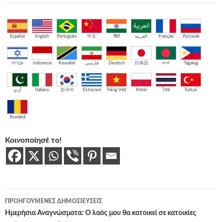
Español
English
Português
中文
हिंदी
العربية
Français
Русский
עברית
Indonesia
Kiswahili
فارسی
Deutsch
日本語
বাংলা
Tagalog
اُردو
Italiano
한국어
Ελληνικά
Tiếng Việt
Polski
ไทย
Türkçe
Română
Κοινοποίησέ το!
Πλοήγηση
ΠΡΟΗΓΟΎΜΕΝΕΣ ΔΗΜΟΣΙΕΎΣΕΙΣ
άρθρων
Ημερήσια Αναγνώσματα: Ο λαός μου θα κατοικεί σε κατοικίες