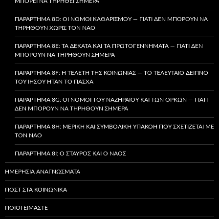
ΜΠΟΡΕΊ ΝΑ ΤΗΡΗΘΕΊ ΣΉΜΕΡΑ
ΠΑΡΆΡΤΗΜΑ 8D: ΟΙ ΝΌΜΟΙ ΚΑΘΑΡΙΣΜΟΎ — ΓΙΑΤΊ ΔΕΝ ΜΠΟΡΟΎΝ ΝΑ
ΤΗΡΗΘΟΎΝ ΧΩΡΊΣ ΤΟΝ ΝΑΌ
ΠΑΡΆΡΤΗΜΑ 8E: ΤΑ ΔΈΚΑΤΑ ΚΑΙ ΤΑ ΠΡΩΤΟΓΕΝΝΉΜΑΤΑ — ΓΙΑΤΊ ΔΕΝ
ΜΠΟΡΟΎΝ ΝΑ ΤΗΡΗΘΟΎΝ ΣΉΜΕΡΑ
ΠΑΡΆΡΤΗΜΑ 8F: Η ΤΕΛΕΤΉ ΤΗΣ ΚΟΙΝΩΝΊΑΣ — ΤΟ ΤΕΛΕΥΤΑΊΟ ΔΕΊΠΝΟ
ΤΟΥ ΙΗΣΟΎ ΉΤΑΝ ΤΟ ΠΆΣΧΑ
ΠΑΡΆΡΤΗΜΑ 8G: ΟΙ ΝΌΜΟΙ ΤΟΥ ΝΑΖΗΡΑΊΟΥ ΚΑΙ ΤΩΝ ΌΡΚΩΝ — ΓΙΑΤΊ
ΔΕΝ ΜΠΟΡΟΎΝ ΝΑ ΤΗΡΗΘΟΎΝ ΣΉΜΕΡΑ
ΠΑΡΆΡΤΗΜΑ 8H: ΜΕΡΙΚΉ ΚΑΙ ΣΥΜΒΟΛΙΚΉ ΥΠΑΚΟΉ ΠΟΥ ΣΧΕΤΊΖΕΤΑΙ ΜΕ
ΤΟΝ ΝΑΌ
ΠΑΡΆΡΤΗΜΑ 8I: Ο ΣΤΑΥΡΌΣ ΚΑΙ Ο ΝΑΌΣ
ΗΜΕΡΉΣΙΑ ΑΝΑΓΝΏΣΜΑΤΑ
ΠΟΣΤ ΣΤΑ ΚΟΙΝΩΝΙΚΆ
ΠΟΙΟΙ ΕΊΜΑΣΤΕ