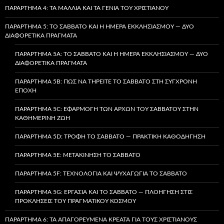
ΠΑΡΆΡΤΗΜΑ 4: ΤΑ ΜΑΛΛΙΆ ΚΑΙ ΤΑ ΓΈΝΙΑ ΤΟΥ ΧΡΙΣΤΙΑΝΟΎ
ΠΑΡΆΡΤΗΜΑ 5: ΤΟ ΣΆΒΒΑΤΟ ΚΑΙ Η ΗΜΈΡΑ ΕΚΚΛΗΣΙΑΣΜΟΎ — ΔΎΟ
ΔΙΑΦΟΡΕΤΙΚΆ ΠΡΆΓΜΑΤΑ
ΠΑΡΆΡΤΗΜΑ 5A: ΤΟ ΣΆΒΒΑΤΟ ΚΑΙ Η ΗΜΈΡΑ ΕΚΚΛΗΣΙΑΣΜΟΎ — ΔΎΟ
ΔΙΑΦΟΡΕΤΙΚΆ ΠΡΆΓΜΑΤΑ
ΠΑΡΆΡΤΗΜΑ 5B: ΠΏΣ ΝΑ ΤΗΡΕΊΤΕ ΤΟ ΣΆΒΒΑΤΟ ΣΤΗ ΣΎΓΧΡΟΝΗ
ΕΠΟΧΉ
ΠΑΡΆΡΤΗΜΑ 5C: ΕΦΑΡΜΟΓΉ ΤΩΝ ΑΡΧΏΝ ΤΟΥ ΣΑΒΒΆΤΟΥ ΣΤΗΝ
ΚΑΘΗΜΕΡΙΝΉ ΖΩΉ
ΠΑΡΆΡΤΗΜΑ 5D: ΤΡΟΦΉ ΤΟ ΣΆΒΒΑΤΟ — ΠΡΑΚΤΙΚΉ ΚΑΘΟΔΉΓΗΣΗ
ΠΑΡΆΡΤΗΜΑ 5E: ΜΕΤΑΚΊΝΗΣΗ ΤΟ ΣΆΒΒΑΤΟ
ΠΑΡΆΡΤΗΜΑ 5F: ΤΕΧΝΟΛΟΓΊΑ ΚΑΙ ΨΥΧΑΓΩΓΊΑ ΤΟ ΣΆΒΒΑΤΟ
ΠΑΡΆΡΤΗΜΑ 5G: ΕΡΓΑΣΊΑ ΚΑΙ ΤΟ ΣΆΒΒΑΤΟ — ΠΛΟΉΓΗΣΗ ΣΤΙΣ
ΠΡΟΚΛΉΣΕΙΣ ΤΟΥ ΠΡΑΓΜΑΤΙΚΟΎ ΚΌΣΜΟΥ
ΠΑΡΆΡΤΗΜΑ 6: ΤΑ ΑΠΑΓΟΡΕΥΜΈΝΑ ΚΡΈΑΤΑ ΓΙΑ ΤΟΥΣ ΧΡΙΣΤΙΑΝΟΎΣ