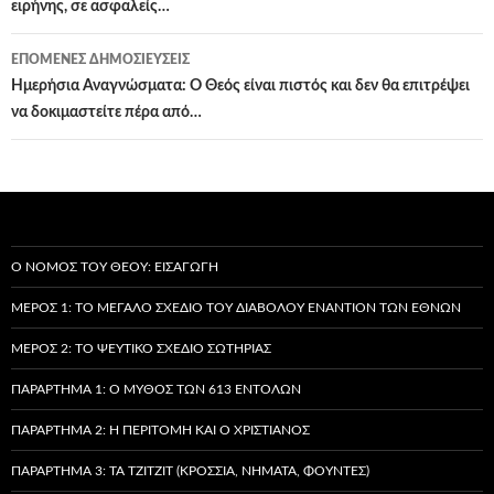
ειρήνης, σε ασφαλείς…
ΕΠΌΜΕΝΕΣ ΔΗΜΟΣΙΕΎΣΕΙΣ
Ημερήσια Αναγνώσματα: Ο Θεός είναι πιστός και δεν θα επιτρέψει
να δοκιμαστείτε πέρα από…
Ο ΝΌΜΟΣ ΤΟΥ ΘΕΟΎ: ΕΙΣΑΓΩΓΉ
ΜΈΡΟΣ 1: ΤΟ ΜΕΓΆΛΟ ΣΧΈΔΙΟ ΤΟΥ ΔΙΑΒΌΛΟΥ ΕΝΑΝΤΊΟΝ ΤΩΝ ΕΘΝΏΝ
ΜΈΡΟΣ 2: ΤΟ ΨΕΎΤΙΚΟ ΣΧΈΔΙΟ ΣΩΤΗΡΊΑΣ
ΠΑΡΆΡΤΗΜΑ 1: Ο ΜΎΘΟΣ ΤΩΝ 613 ΕΝΤΟΛΏΝ
ΠΑΡΆΡΤΗΜΑ 2: Η ΠΕΡΙΤΟΜΉ ΚΑΙ Ο ΧΡΙΣΤΙΑΝΌΣ
ΠΑΡΆΡΤΗΜΑ 3: ΤΑ TZITZIT (ΚΡΌΣΣΙΑ, ΝΉΜΑΤΑ, ΦΟΎΝΤΕΣ)