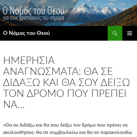
Μετάβαση
σε
περιεχόμενο
Αναζήτηση
Ο Νόμος του Θεού
ΚΎΡΙΟ
ΜΕΝΟΎ
ΗΜΕΡΉΣΙΑ
ΑΝΑΓΝΏΣΜΑΤΑ: ΘΑ ΣΕ
ΔΙΔΆΞΩ ΚΑΙ ΘΑ ΣΟΥ ΔΕΊΞΩ
ΤΟΝ ΔΡΌΜΟ ΠΟΥ ΠΡΈΠΕΙ
ΝΑ…
«Θα σε διδάξω και θα σου δείξω τον δρόμο που πρέπει να
ακολουθήσεις· θα σε συμβουλεύω και θα σε παρακολουθώ