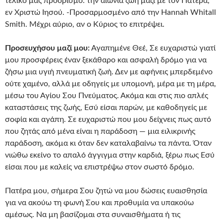
τελικό μας προορισμό: την αιώνια ζωή μαζί με τον Πατέρα,
εν Χριστώ Ιησού. -Προσαρμοσμένο από την Hannah Whitall
Smith. Μέχρι αύριο, αν ο Κύριος το επιτρέψει.
Προσευχήσου μαζί μου:
Αγαπημένε Θεέ, Σε ευχαριστώ γιατί
μου προσφέρεις έναν ξεκάθαρο και ασφαλή δρόμο για να
ζήσω μια υγιή πνευματική ζωή. Δεν με αφήνεις μπερδεμένο
ούτε χαμένο, αλλά με οδηγείς με υπομονή, μέρα με τη μέρα,
μέσω του Αγίου Σου Πνεύματος. Ακόμα και στις πιο απλές
καταστάσεις της ζωής, Εσύ είσαι παρών, με καθοδηγείς με
σοφία και αγάπη. Σε ευχαριστώ που μου δείχνεις πως αυτό
που ζητάς από μένα είναι η παράδοση — μια ειλικρινής
παράδοση, ακόμα κι όταν δεν καταλαβαίνω τα πάντα. Όταν
νιώθω εκείνο το απαλό άγγιγμα στην καρδιά, ξέρω πως Εσύ
είσαι που με καλείς να επιστρέψω στον σωστό δρόμο.
Πατέρα μου, σήμερα Σου ζητώ να μου δώσεις ευαισθησία
για να ακούω τη φωνή Σου και προθυμία να υπακούω
αμέσως. Να μη βασίζομαι στα συναισθήματα ή τις