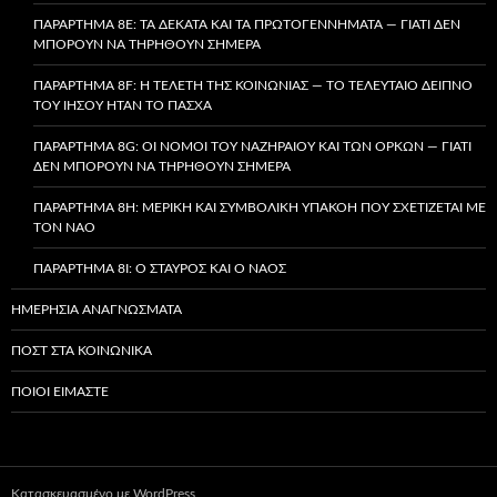
ΠΑΡΆΡΤΗΜΑ 8E: ΤΑ ΔΈΚΑΤΑ ΚΑΙ ΤΑ ΠΡΩΤΟΓΕΝΝΉΜΑΤΑ — ΓΙΑΤΊ ΔΕΝ
ΜΠΟΡΟΎΝ ΝΑ ΤΗΡΗΘΟΎΝ ΣΉΜΕΡΑ
ΠΑΡΆΡΤΗΜΑ 8F: Η ΤΕΛΕΤΉ ΤΗΣ ΚΟΙΝΩΝΊΑΣ — ΤΟ ΤΕΛΕΥΤΑΊΟ ΔΕΊΠΝΟ
ΤΟΥ ΙΗΣΟΎ ΉΤΑΝ ΤΟ ΠΆΣΧΑ
ΠΑΡΆΡΤΗΜΑ 8G: ΟΙ ΝΌΜΟΙ ΤΟΥ ΝΑΖΗΡΑΊΟΥ ΚΑΙ ΤΩΝ ΌΡΚΩΝ — ΓΙΑΤΊ
ΔΕΝ ΜΠΟΡΟΎΝ ΝΑ ΤΗΡΗΘΟΎΝ ΣΉΜΕΡΑ
ΠΑΡΆΡΤΗΜΑ 8H: ΜΕΡΙΚΉ ΚΑΙ ΣΥΜΒΟΛΙΚΉ ΥΠΑΚΟΉ ΠΟΥ ΣΧΕΤΊΖΕΤΑΙ ΜΕ
ΤΟΝ ΝΑΌ
ΠΑΡΆΡΤΗΜΑ 8I: Ο ΣΤΑΥΡΌΣ ΚΑΙ Ο ΝΑΌΣ
ΗΜΕΡΉΣΙΑ ΑΝΑΓΝΏΣΜΑΤΑ
ΠΟΣΤ ΣΤΑ ΚΟΙΝΩΝΙΚΆ
ΠΟΙΟΙ ΕΊΜΑΣΤΕ
Κατασκευασμένο με WordPress