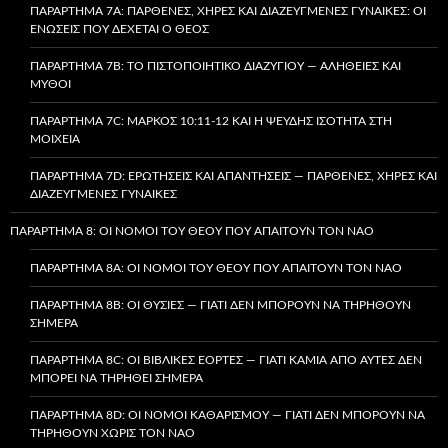
ΠΑΡΆΡΤΗΜΑ 7A: ΠΑΡΘΈΝΕΣ, ΧΉΡΕΣ ΚΑΙ ΔΙΑΖΕΥΓΜΈΝΕΣ ΓΥΝΑΊΚΕΣ: ΟΙ
ΕΝΏΣΕΙΣ ΠΟΥ ΔΈΧΕΤΑΙ Ο ΘΕΌΣ
ΠΑΡΆΡΤΗΜΑ 7B: ΤΟ ΠΙΣΤΟΠΟΙΗΤΙΚΌ ΔΙΑΖΥΓΊΟΥ — ΑΛΉΘΕΙΕΣ ΚΑΙ
ΜΎΘΟΙ
ΠΑΡΆΡΤΗΜΑ 7C: ΜΆΡΚΟΣ 10:11-12 ΚΑΙ Η ΨΕΥΔΉΣ ΙΣΌΤΗΤΑ ΣΤΗ
ΜΟΙΧΕΊΑ
ΠΑΡΆΡΤΗΜΑ 7D: ΕΡΩΤΉΣΕΙΣ ΚΑΙ ΑΠΑΝΤΉΣΕΙΣ — ΠΑΡΘΈΝΕΣ, ΧΉΡΕΣ ΚΑΙ
ΔΙΑΖΕΥΓΜΈΝΕΣ ΓΥΝΑΊΚΕΣ
ΠΑΡΆΡΤΗΜΑ 8: ΟΙ ΝΌΜΟΙ ΤΟΥ ΘΕΟΎ ΠΟΥ ΑΠΑΙΤΟΎΝ ΤΟΝ ΝΑΌ
ΠΑΡΆΡΤΗΜΑ 8A: ΟΙ ΝΌΜΟΙ ΤΟΥ ΘΕΟΎ ΠΟΥ ΑΠΑΙΤΟΎΝ ΤΟΝ ΝΑΌ
ΠΑΡΆΡΤΗΜΑ 8B: ΟΙ ΘΥΣΊΕΣ — ΓΙΑΤΊ ΔΕΝ ΜΠΟΡΟΎΝ ΝΑ ΤΗΡΗΘΟΎΝ
ΣΉΜΕΡΑ
ΠΑΡΆΡΤΗΜΑ 8C: ΟΙ ΒΙΒΛΙΚΈΣ ΕΟΡΤΈΣ — ΓΙΑΤΊ ΚΑΜΊΑ ΑΠΌ ΑΥΤΈΣ ΔΕΝ
ΜΠΟΡΕΊ ΝΑ ΤΗΡΗΘΕΊ ΣΉΜΕΡΑ
ΠΑΡΆΡΤΗΜΑ 8D: ΟΙ ΝΌΜΟΙ ΚΑΘΑΡΙΣΜΟΎ — ΓΙΑΤΊ ΔΕΝ ΜΠΟΡΟΎΝ ΝΑ
ΤΗΡΗΘΟΎΝ ΧΩΡΊΣ ΤΟΝ ΝΑΌ