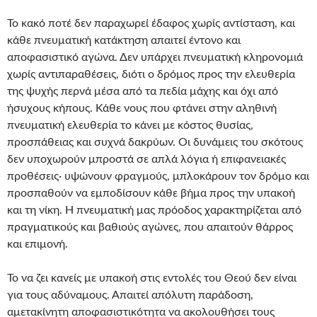
Το κακό ποτέ δεν παραχωρεί έδαφος χωρίς αντίσταση, και
κάθε πνευματική κατάκτηση απαιτεί έντονο και
αποφασιστικό αγώνα. Δεν υπάρχει πνευματική κληρονομιά
χωρίς αντιπαραθέσεις, διότι ο δρόμος προς την ελευθερία
της ψυχής περνά μέσα από τα πεδία μάχης και όχι από
ήσυχους κήπους. Κάθε νους που φτάνει στην αληθινή
πνευματική ελευθερία το κάνει με κόστος θυσίας,
προσπάθειας και συχνά δακρύων. Οι δυνάμεις του σκότους
δεν υποχωρούν μπροστά σε απλά λόγια ή επιφανειακές
προθέσεις· υψώνουν φραγμούς, μπλοκάρουν τον δρόμο και
προσπαθούν να εμποδίσουν κάθε βήμα προς την υπακοή
και τη νίκη. Η πνευματική μας πρόοδος χαρακτηρίζεται από
πραγματικούς και βαθιούς αγώνες, που απαιτούν θάρρος
και επιμονή.
Το να ζει κανείς με υπακοή στις εντολές του Θεού δεν είναι
για τους αδύναμους. Απαιτεί απόλυτη παράδοση,
αμετακίνητη αποφασιστικότητα να ακολουθήσει τους