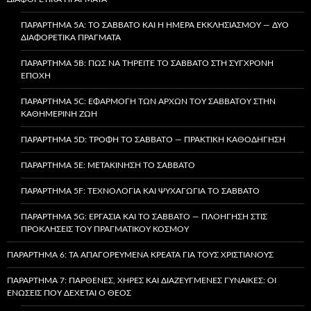
ΠΑΡΆΡΤΗΜΑ 5A: ΤΟ ΣΆΒΒΑΤΟ ΚΑΙ Η ΗΜΈΡΑ ΕΚΚΛΗΣΙΑΣΜΟΎ — ΔΎΟ
ΔΙΑΦΟΡΕΤΙΚΆ ΠΡΆΓΜΑΤΑ
ΠΑΡΆΡΤΗΜΑ 5B: ΠΏΣ ΝΑ ΤΗΡΕΊΤΕ ΤΟ ΣΆΒΒΑΤΟ ΣΤΗ ΣΎΓΧΡΟΝΗ
ΕΠΟΧΉ
ΠΑΡΆΡΤΗΜΑ 5C: ΕΦΑΡΜΟΓΉ ΤΩΝ ΑΡΧΏΝ ΤΟΥ ΣΑΒΒΆΤΟΥ ΣΤΗΝ
ΚΑΘΗΜΕΡΙΝΉ ΖΩΉ
ΠΑΡΆΡΤΗΜΑ 5D: ΤΡΟΦΉ ΤΟ ΣΆΒΒΑΤΟ — ΠΡΑΚΤΙΚΉ ΚΑΘΟΔΉΓΗΣΗ
ΠΑΡΆΡΤΗΜΑ 5E: ΜΕΤΑΚΊΝΗΣΗ ΤΟ ΣΆΒΒΑΤΟ
ΠΑΡΆΡΤΗΜΑ 5F: ΤΕΧΝΟΛΟΓΊΑ ΚΑΙ ΨΥΧΑΓΩΓΊΑ ΤΟ ΣΆΒΒΑΤΟ
ΠΑΡΆΡΤΗΜΑ 5G: ΕΡΓΑΣΊΑ ΚΑΙ ΤΟ ΣΆΒΒΑΤΟ — ΠΛΟΉΓΗΣΗ ΣΤΙΣ
ΠΡΟΚΛΉΣΕΙΣ ΤΟΥ ΠΡΑΓΜΑΤΙΚΟΎ ΚΌΣΜΟΥ
ΠΑΡΆΡΤΗΜΑ 6: ΤΑ ΑΠΑΓΟΡΕΥΜΈΝΑ ΚΡΈΑΤΑ ΓΙΑ ΤΟΥΣ ΧΡΙΣΤΙΑΝΟΎΣ
ΠΑΡΆΡΤΗΜΑ 7: ΠΑΡΘΈΝΕΣ, ΧΉΡΕΣ ΚΑΙ ΔΙΑΖΕΥΓΜΈΝΕΣ ΓΥΝΑΊΚΕΣ: ΟΙ
ΕΝΏΣΕΙΣ ΠΟΥ ΔΈΧΕΤΑΙ Ο ΘΕΌΣ