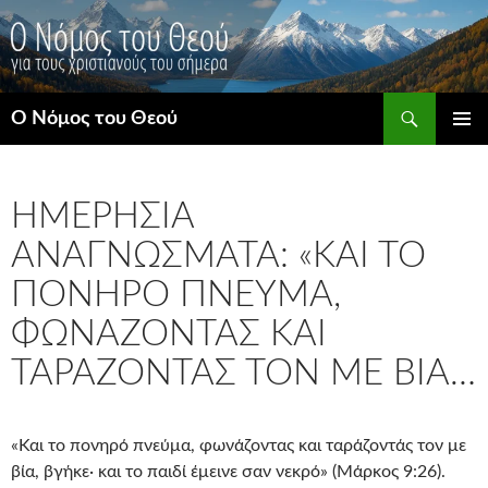
Μετάβαση
σε
περιεχόμενο
Αναζήτηση
Ο Νόμος του Θεού
ΚΎΡΙΟ
ΜΕΝΟΎ
ΗΜΕΡΉΣΙΑ
ΑΝΑΓΝΏΣΜΑΤΑ: «ΚΑΙ ΤΟ
ΠΟΝΗΡΌ ΠΝΕΎΜΑ,
ΦΩΝΆΖΟΝΤΑΣ ΚΑΙ
ΤΑΡΆΖΟΝΤΆΣ ΤΟΝ ΜΕ ΒΊΑ…
«Και το πονηρό πνεύμα, φωνάζοντας και ταράζοντάς τον με
βία, βγήκε· και το παιδί έμεινε σαν νεκρό» (Μάρκος 9:26).