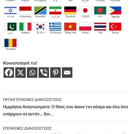
Español
English
Português
中文
हिंदी
العربية
Français
Русский
עברית
Indonesia
Kiswahili
فارسی
Deutsch
日本語
বাংলা
Tagalog
اُردو
Italiano
한국어
Ελληνικά
Tiếng Việt
Polski
ไทย
Türkçe
Română
Κοινοποίησέ το!
Πλοήγηση
ΠΡΟΗΓΟΎΜΕΝΕΣ ΔΗΜΟΣΙΕΎΣΕΙΣ
άρθρων
Ημερήσια Αναγνώσματα: Ο Θεός που έκανε τον κόσμο και όλα όσα
υπάρχουν σε αυτόν… δεν…
ΕΠΌΜΕΝΕΣ ΔΗΜΟΣΙΕΎΣΕΙΣ