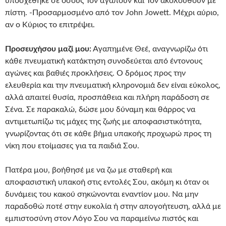
υποσχέθηκε σε όσους Τον αγαπούν και Τον ακολουθούν με
πίστη. -Προσαρμοσμένο από τον John Jowett. Μέχρι αύριο,
αν ο Κύριος το επιτρέψει.
Προσευχήσου μαζί μου:
Αγαπημένε Θεέ, αναγνωρίζω ότι
κάθε πνευματική κατάκτηση συνοδεύεται από έντονους
αγώνες και βαθιές προκλήσεις. Ο δρόμος προς την
ελευθερία και την πνευματική κληρονομιά δεν είναι εύκολος,
αλλά απαιτεί θυσία, προσπάθεια και πλήρη παράδοση σε
Σένα. Σε παρακαλώ, δώσε μου δύναμη και θάρρος να
αντιμετωπίζω τις μάχες της ζωής με αποφασιστικότητα,
γνωρίζοντας ότι σε κάθε βήμα υπακοής προχωρώ προς τη
νίκη που ετοίμασες για τα παιδιά Σου.
Πατέρα μου, βοήθησέ με να ζω με σταθερή και
αποφασιστική υπακοή στις εντολές Σου, ακόμη κι όταν οι
δυνάμεις του κακού σηκώνονται εναντίον μου. Να μην
παραδοθώ ποτέ στην ευκολία ή στην απογοήτευση, αλλά με
εμπιστοσύνη στον Λόγο Σου να παραμείνω πιστός και