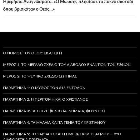
Ημερήσια Αναγνώσματα: «Ο Μωυσής πλησίασε το πυκνό σκοτάδι
όπου βρισκόταν ο Θεός…»
Ο ΝΌΜΟΣ ΤΟΥ ΘΕΟΎ: ΕΙΣΑΓΩΓΉ
ΜΈΡΟΣ 1: ΤΟ ΜΕΓΆΛΟ ΣΧΈΔΙΟ ΤΟΥ ΔΙΑΒΌΛΟΥ ΕΝΑΝΤΊΟΝ ΤΩΝ ΕΘΝΏΝ
ΜΈΡΟΣ 2: ΤΟ ΨΕΎΤΙΚΟ ΣΧΈΔΙΟ ΣΩΤΗΡΊΑΣ
ΠΑΡΆΡΤΗΜΑ 1: Ο ΜΎΘΟΣ ΤΩΝ 613 ΕΝΤΟΛΏΝ
ΠΑΡΆΡΤΗΜΑ 2: Η ΠΕΡΙΤΟΜΉ ΚΑΙ Ο ΧΡΙΣΤΙΑΝΌΣ
ΠΑΡΆΡΤΗΜΑ 3: ΤΑ TZITZIT (ΚΡΌΣΣΙΑ, ΝΉΜΑΤΑ, ΦΟΎΝΤΕΣ)
ΠΑΡΆΡΤΗΜΑ 4: ΤΑ ΜΑΛΛΙΆ ΚΑΙ ΤΑ ΓΈΝΙΑ ΤΟΥ ΧΡΙΣΤΙΑΝΟΎ
ΠΑΡΆΡΤΗΜΑ 5: ΤΟ ΣΆΒΒΑΤΟ ΚΑΙ Η ΗΜΈΡΑ ΕΚΚΛΗΣΙΑΣΜΟΎ — ΔΎΟ
ΔΙΑΦΟΡΕΤΙΚΆ ΠΡΆΓΜΑΤΑ