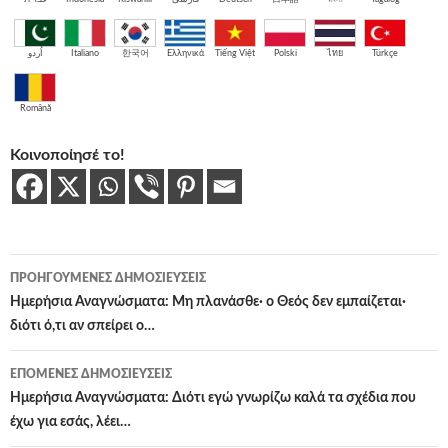
اُردو
Italiano
한국어
Ελληνικά
Tiếng Việt
Polski
ไทย
Türkçe
Română
Κοινοποίησέ το!
Πλοήγηση
ΠΡΟΗΓΟΎΜΕΝΕΣ ΔΗΜΟΣΙΕΎΣΕΙΣ
άρθρων
Ημερήσια Αναγνώσματα: Μη πλανάσθε· ο Θεός δεν εμπαίζεται·
διότι ό,τι αν σπείρει ο…
ΕΠΌΜΕΝΕΣ ΔΗΜΟΣΙΕΎΣΕΙΣ
Ημερήσια Αναγνώσματα: Διότι εγώ γνωρίζω καλά τα σχέδια που
έχω για εσάς, λέει…