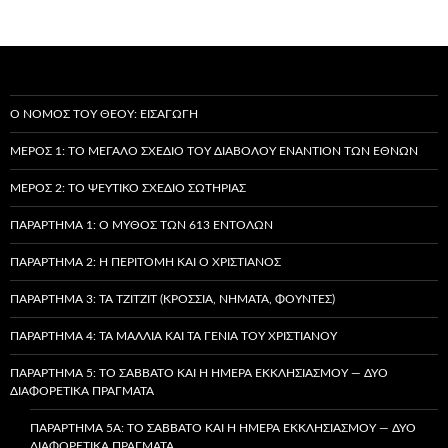
Ο ΝΌΜΟΣ ΤΟΥ ΘΕΟΎ: ΕΙΣΑΓΩΓΉ
ΜΈΡΟΣ 1: ΤΟ ΜΕΓΆΛΟ ΣΧΈΔΙΟ ΤΟΥ ΔΙΑΒΌΛΟΥ ΕΝΑΝΤΊΟΝ ΤΩΝ ΕΘΝΏΝ
ΜΈΡΟΣ 2: ΤΟ ΨΕΎΤΙΚΟ ΣΧΈΔΙΟ ΣΩΤΗΡΊΑΣ
ΠΑΡΆΡΤΗΜΑ 1: Ο ΜΎΘΟΣ ΤΩΝ 613 ΕΝΤΟΛΏΝ
ΠΑΡΆΡΤΗΜΑ 2: Η ΠΕΡΙΤΟΜΉ ΚΑΙ Ο ΧΡΙΣΤΙΑΝΌΣ
ΠΑΡΆΡΤΗΜΑ 3: ΤΑ TZITZIT (ΚΡΌΣΣΙΑ, ΝΉΜΑΤΑ, ΦΟΎΝΤΕΣ)
ΠΑΡΆΡΤΗΜΑ 4: ΤΑ ΜΑΛΛΙΆ ΚΑΙ ΤΑ ΓΈΝΙΑ ΤΟΥ ΧΡΙΣΤΙΑΝΟΎ
ΠΑΡΆΡΤΗΜΑ 5: ΤΟ ΣΆΒΒΑΤΟ ΚΑΙ Η ΗΜΈΡΑ ΕΚΚΛΗΣΙΑΣΜΟΎ — ΔΎΟ
ΔΙΑΦΟΡΕΤΙΚΆ ΠΡΆΓΜΑΤΑ
ΠΑΡΆΡΤΗΜΑ 5A: ΤΟ ΣΆΒΒΑΤΟ ΚΑΙ Η ΗΜΈΡΑ ΕΚΚΛΗΣΙΑΣΜΟΎ — ΔΎΟ
ΔΙΑΦΟΡΕΤΙΚΆ ΠΡΆΓΜΑΤΑ