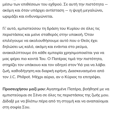
μέσω των επιθέσεων του εχθρού. Σε αυτή την πιστότητα —
ακόμη και όταν υπάρχει αντίσταση — η ψυχή μεγαλώνει,
ωριμάζει και ενδυναμώνεται.
Γι’ αυτό, εμπιστεύσου τη δράση του Κυρίου σε όλες τις
περιστάσεις και μείνε σταθερός στην υπακοή. Όταν
επιλέγουμε να ακολουθήσουμε αυτό που ο Θεός έχει
δηλώσει ως καλό, ακόμη και ενάντια στο ρεύμα,
ανακαλύπτουμε ότι κάθε εμπειρία χρησιμοποιείται για να
μας φέρει πιο κοντά Του. Ο Πατέρας τιμά την πιστότητα,
στηρίζει τον υπάκουο και τον οδηγεί στον Υιό για να λάβει
ζωή, καθοδήγηση και διαρκή ειρήνη. Διασκευασμένο από
τον J.C. Philpot. Μέχρι αύριο, αν ο Κύριος το επιτρέψει.
Προσευχήσου μαζί μου:
Αγαπημένε Πατέρα, βοήθησέ με να
εμπιστεύομαι σε Σένα σε όλες τις περιστάσεις της ζωής μου.
Δίδαξέ με να βλέπω πέρα από τη στιγμή και να αναπαύομαι
στη σοφία Σου.