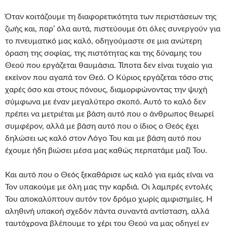
Όταν κοιτάζουμε τη διαφορετικότητα των περιστάσεων της
ζωής και, παρ’ όλα αυτά, πιστεύουμε ότι όλες συνεργούν για
το πνευματικό μας καλό, οδηγούμαστε σε μια ανώτερη
όραση της σοφίας, της πιστότητας και της δύναμης του
Θεού που εργάζεται θαυμάσια. Τίποτα δεν είναι τυχαίο για
εκείνον που αγαπά τον Θεό. Ο Κύριος εργάζεται τόσο στις
χαρές όσο και στους πόνους, διαμορφώνοντας την ψυχή
σύμφωνα με έναν μεγαλύτερο σκοπό. Αυτό το καλό δεν
πρέπει να μετριέται με βάση αυτό που ο άνθρωπος θεωρεί
συμφέρον, αλλά με βάση αυτό που ο ίδιος ο Θεός έχει
δηλώσει ως καλό στον Λόγο Του και με βάση αυτό που
έχουμε ήδη βιώσει μέσα μας καθώς περπατάμε μαζί Του.
Και αυτό που ο Θεός ξεκαθάρισε ως καλό για εμάς είναι να
Τον υπακούμε με όλη μας την καρδιά. Οι λαμπρές εντολές
Του αποκαλύπτουν αυτόν τον δρόμο χωρίς αμφισημίες. Η
αληθινή υπακοή σχεδόν πάντα συναντά αντίσταση, αλλά
ταυτόχρονα βλέπουμε το χέρι του Θεού να μας οδηγεί εν