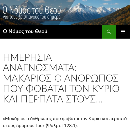
Μετάβαση
σε
περιεχόμενο
Αναζήτηση
Ο Νόμος του Θεού
ΚΎΡΙΟ
ΜΕΝΟΎ
ΗΜΕΡΉΣΙΑ
ΑΝΑΓΝΏΣΜΑΤΑ:
ΜΑΚΆΡΙΟΣ Ο ΆΝΘΡΩΠΟΣ
ΠΟΥ ΦΟΒΆΤΑΙ ΤΟΝ ΚΎΡΙΟ
ΚΑΙ ΠΕΡΠΑΤΆ ΣΤΟΥΣ…
«Μακάριος ο άνθρωπος που φοβάται τον Κύριο και περπατά
στους δρόμους Του» (Ψαλμοί 128:1).