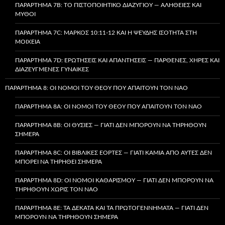
ΠΑΡΆΡΤΗΜΑ 7B: ΤΟ ΠΙΣΤΟΠΟΙΗΤΙΚΌ ΔΙΑΖΥΓΊΟΥ — ΑΛΉΘΕΙΕΣ ΚΑΙ
ΜΎΘΟΙ
ΠΑΡΆΡΤΗΜΑ 7C: ΜΆΡΚΟΣ 10:11-12 ΚΑΙ Η ΨΕΥΔΉΣ ΙΣΌΤΗΤΑ ΣΤΗ
ΜΟΙΧΕΊΑ
ΠΑΡΆΡΤΗΜΑ 7D: ΕΡΩΤΉΣΕΙΣ ΚΑΙ ΑΠΑΝΤΉΣΕΙΣ — ΠΑΡΘΈΝΕΣ, ΧΉΡΕΣ ΚΑΙ
ΔΙΑΖΕΥΓΜΈΝΕΣ ΓΥΝΑΊΚΕΣ
ΠΑΡΆΡΤΗΜΑ 8: ΟΙ ΝΌΜΟΙ ΤΟΥ ΘΕΟΎ ΠΟΥ ΑΠΑΙΤΟΎΝ ΤΟΝ ΝΑΌ
ΠΑΡΆΡΤΗΜΑ 8A: ΟΙ ΝΌΜΟΙ ΤΟΥ ΘΕΟΎ ΠΟΥ ΑΠΑΙΤΟΎΝ ΤΟΝ ΝΑΌ
ΠΑΡΆΡΤΗΜΑ 8B: ΟΙ ΘΥΣΊΕΣ — ΓΙΑΤΊ ΔΕΝ ΜΠΟΡΟΎΝ ΝΑ ΤΗΡΗΘΟΎΝ
ΣΉΜΕΡΑ
ΠΑΡΆΡΤΗΜΑ 8C: ΟΙ ΒΙΒΛΙΚΈΣ ΕΟΡΤΈΣ — ΓΙΑΤΊ ΚΑΜΊΑ ΑΠΌ ΑΥΤΈΣ ΔΕΝ
ΜΠΟΡΕΊ ΝΑ ΤΗΡΗΘΕΊ ΣΉΜΕΡΑ
ΠΑΡΆΡΤΗΜΑ 8D: ΟΙ ΝΌΜΟΙ ΚΑΘΑΡΙΣΜΟΎ — ΓΙΑΤΊ ΔΕΝ ΜΠΟΡΟΎΝ ΝΑ
ΤΗΡΗΘΟΎΝ ΧΩΡΊΣ ΤΟΝ ΝΑΌ
ΠΑΡΆΡΤΗΜΑ 8E: ΤΑ ΔΈΚΑΤΑ ΚΑΙ ΤΑ ΠΡΩΤΟΓΕΝΝΉΜΑΤΑ — ΓΙΑΤΊ ΔΕΝ
ΜΠΟΡΟΎΝ ΝΑ ΤΗΡΗΘΟΎΝ ΣΉΜΕΡΑ