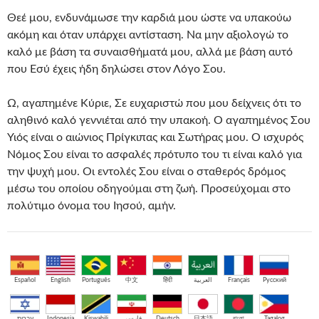
Θεέ μου, ενδυνάμωσε την καρδιά μου ώστε να υπακούω
ακόμη και όταν υπάρχει αντίσταση. Να μην αξιολογώ το
καλό με βάση τα συναισθήματά μου, αλλά με βάση αυτό
που Εσύ έχεις ήδη δηλώσει στον Λόγο Σου.
Ω, αγαπημένε Κύριε, Σε ευχαριστώ που μου δείχνεις ότι το
αληθινό καλό γεννιέται από την υπακοή. Ο αγαπημένος Σου
Υιός είναι ο αιώνιος Πρίγκιπας και Σωτήρας μου. Ο ισχυρός
Νόμος Σου είναι το ασφαλές πρότυπο του τι είναι καλό για
την ψυχή μου. Οι εντολές Σου είναι ο σταθερός δρόμος
μέσω του οποίου οδηγούμαι στη ζωή. Προσεύχομαι στο
πολύτιμο όνομα του Ιησού, αμήν.
Español
English
Português
中文
हिंदी
العربية
Français
Русский
עברית
Indonesia
Kiswahili
فارسی
Deutsch
日本語
বাংলা
Tagalog