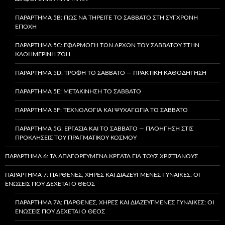
ΠΑΡΆΡΤΗΜΑ 5B: ΠΏΣ ΝΑ ΤΗΡΕΊΤΕ ΤΟ ΣΆΒΒΑΤΟ ΣΤΗ ΣΎΓΧΡΟΝΗ
ΕΠΟΧΉ
ΠΑΡΆΡΤΗΜΑ 5C: ΕΦΑΡΜΟΓΉ ΤΩΝ ΑΡΧΏΝ ΤΟΥ ΣΑΒΒΆΤΟΥ ΣΤΗΝ
ΚΑΘΗΜΕΡΙΝΉ ΖΩΉ
ΠΑΡΆΡΤΗΜΑ 5D: ΤΡΟΦΉ ΤΟ ΣΆΒΒΑΤΟ — ΠΡΑΚΤΙΚΉ ΚΑΘΟΔΉΓΗΣΗ
ΠΑΡΆΡΤΗΜΑ 5E: ΜΕΤΑΚΊΝΗΣΗ ΤΟ ΣΆΒΒΑΤΟ
ΠΑΡΆΡΤΗΜΑ 5F: ΤΕΧΝΟΛΟΓΊΑ ΚΑΙ ΨΥΧΑΓΩΓΊΑ ΤΟ ΣΆΒΒΑΤΟ
ΠΑΡΆΡΤΗΜΑ 5G: ΕΡΓΑΣΊΑ ΚΑΙ ΤΟ ΣΆΒΒΑΤΟ — ΠΛΟΉΓΗΣΗ ΣΤΙΣ
ΠΡΟΚΛΉΣΕΙΣ ΤΟΥ ΠΡΑΓΜΑΤΙΚΟΎ ΚΌΣΜΟΥ
ΠΑΡΆΡΤΗΜΑ 6: ΤΑ ΑΠΑΓΟΡΕΥΜΈΝΑ ΚΡΈΑΤΑ ΓΙΑ ΤΟΥΣ ΧΡΙΣΤΙΑΝΟΎΣ
ΠΑΡΆΡΤΗΜΑ 7: ΠΑΡΘΈΝΕΣ, ΧΉΡΕΣ ΚΑΙ ΔΙΑΖΕΥΓΜΈΝΕΣ ΓΥΝΑΊΚΕΣ: ΟΙ
ΕΝΏΣΕΙΣ ΠΟΥ ΔΈΧΕΤΑΙ Ο ΘΕΌΣ
ΠΑΡΆΡΤΗΜΑ 7A: ΠΑΡΘΈΝΕΣ, ΧΉΡΕΣ ΚΑΙ ΔΙΑΖΕΥΓΜΈΝΕΣ ΓΥΝΑΊΚΕΣ: ΟΙ
ΕΝΏΣΕΙΣ ΠΟΥ ΔΈΧΕΤΑΙ Ο ΘΕΌΣ