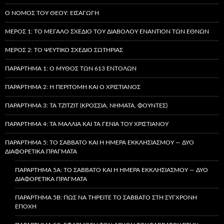
Ο ΝΌΜΟΣ ΤΟΥ ΘΕΟΎ: ΕΙΣΑΓΩΓΉ
ΜΈΡΟΣ 1: ΤΟ ΜΕΓΆΛΟ ΣΧΈΔΙΟ ΤΟΥ ΔΙΑΒΌΛΟΥ ΕΝΑΝΤΊΟΝ ΤΩΝ ΕΘΝΏΝ
ΜΈΡΟΣ 2: ΤΟ ΨΕΎΤΙΚΟ ΣΧΈΔΙΟ ΣΩΤΗΡΊΑΣ
ΠΑΡΆΡΤΗΜΑ 1: Ο ΜΎΘΟΣ ΤΩΝ 613 ΕΝΤΟΛΏΝ
ΠΑΡΆΡΤΗΜΑ 2: Η ΠΕΡΙΤΟΜΉ ΚΑΙ Ο ΧΡΙΣΤΙΑΝΌΣ
ΠΑΡΆΡΤΗΜΑ 3: ΤΑ TZITZIT (ΚΡΌΣΣΙΑ, ΝΉΜΑΤΑ, ΦΟΎΝΤΕΣ)
ΠΑΡΆΡΤΗΜΑ 4: ΤΑ ΜΑΛΛΙΆ ΚΑΙ ΤΑ ΓΈΝΙΑ ΤΟΥ ΧΡΙΣΤΙΑΝΟΎ
ΠΑΡΆΡΤΗΜΑ 5: ΤΟ ΣΆΒΒΑΤΟ ΚΑΙ Η ΗΜΈΡΑ ΕΚΚΛΗΣΙΑΣΜΟΎ — ΔΎΟ
ΔΙΑΦΟΡΕΤΙΚΆ ΠΡΆΓΜΑΤΑ
ΠΑΡΆΡΤΗΜΑ 5A: ΤΟ ΣΆΒΒΑΤΟ ΚΑΙ Η ΗΜΈΡΑ ΕΚΚΛΗΣΙΑΣΜΟΎ — ΔΎΟ
ΔΙΑΦΟΡΕΤΙΚΆ ΠΡΆΓΜΑΤΑ
ΠΑΡΆΡΤΗΜΑ 5B: ΠΏΣ ΝΑ ΤΗΡΕΊΤΕ ΤΟ ΣΆΒΒΑΤΟ ΣΤΗ ΣΎΓΧΡΟΝΗ
ΕΠΟΧΉ