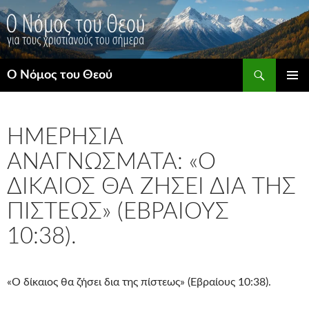
Μετάβαση
σε
περιεχόμενο
Αναζήτηση
Ο Νόμος του Θεού
ΚΎΡΙΟ
ΜΕΝΟΎ
ΗΜΕΡΉΣΙΑ
ΑΝΑΓΝΏΣΜΑΤΑ: «Ο
ΔΊΚΑΙΟΣ ΘΑ ΖΉΣΕΙ ΔΙΑ ΤΗΣ
ΠΊΣΤΕΩΣ» (ΕΒΡΑΊΟΥΣ
10:38).
«Ο δίκαιος θα ζήσει δια της πίστεως» (Εβραίους 10:38).