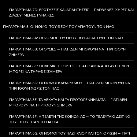
ΠΑΡΆΡΤΗΜΑ 7D: ΕΡΩΤΉΣΕΙΣ ΚΑΙ ΑΠΑΝΤΉΣΕΙΣ — ΠΑΡΘΈΝΕΣ, ΧΉΡΕΣ ΚΑΙ
ΔΙΑΖΕΥΓΜΈΝΕΣ ΓΥΝΑΊΚΕΣ
ΠΑΡΆΡΤΗΜΑ 8: ΟΙ ΝΌΜΟΙ ΤΟΥ ΘΕΟΎ ΠΟΥ ΑΠΑΙΤΟΎΝ ΤΟΝ ΝΑΌ
ΠΑΡΆΡΤΗΜΑ 8A: ΟΙ ΝΌΜΟΙ ΤΟΥ ΘΕΟΎ ΠΟΥ ΑΠΑΙΤΟΎΝ ΤΟΝ ΝΑΌ
ΠΑΡΆΡΤΗΜΑ 8B: ΟΙ ΘΥΣΊΕΣ — ΓΙΑΤΊ ΔΕΝ ΜΠΟΡΟΎΝ ΝΑ ΤΗΡΗΘΟΎΝ
ΣΉΜΕΡΑ
ΠΑΡΆΡΤΗΜΑ 8C: ΟΙ ΒΙΒΛΙΚΈΣ ΕΟΡΤΈΣ — ΓΙΑΤΊ ΚΑΜΊΑ ΑΠΌ ΑΥΤΈΣ ΔΕΝ
ΜΠΟΡΕΊ ΝΑ ΤΗΡΗΘΕΊ ΣΉΜΕΡΑ
ΠΑΡΆΡΤΗΜΑ 8D: ΟΙ ΝΌΜΟΙ ΚΑΘΑΡΙΣΜΟΎ — ΓΙΑΤΊ ΔΕΝ ΜΠΟΡΟΎΝ ΝΑ
ΤΗΡΗΘΟΎΝ ΧΩΡΊΣ ΤΟΝ ΝΑΌ
ΠΑΡΆΡΤΗΜΑ 8E: ΤΑ ΔΈΚΑΤΑ ΚΑΙ ΤΑ ΠΡΩΤΟΓΕΝΝΉΜΑΤΑ — ΓΙΑΤΊ ΔΕΝ
ΜΠΟΡΟΎΝ ΝΑ ΤΗΡΗΘΟΎΝ ΣΉΜΕΡΑ
ΠΑΡΆΡΤΗΜΑ 8F: Η ΤΕΛΕΤΉ ΤΗΣ ΚΟΙΝΩΝΊΑΣ — ΤΟ ΤΕΛΕΥΤΑΊΟ ΔΕΊΠΝΟ
ΤΟΥ ΙΗΣΟΎ ΉΤΑΝ ΤΟ ΠΆΣΧΑ
ΠΑΡΆΡΤΗΜΑ 8G: ΟΙ ΝΌΜΟΙ ΤΟΥ ΝΑΖΗΡΑΊΟΥ ΚΑΙ ΤΩΝ ΌΡΚΩΝ — ΓΙΑΤΊ