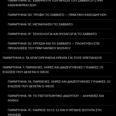
ΠΑΡΆΡΤΗΜΑ 5C: ΕΦΑΡΜΟΓΉ ΤΩΝ ΑΡΧΏΝ ΤΟΥ ΣΑΒΒΆΤΟΥ ΣΤΗΝ
ΚΑΘΗΜΕΡΙΝΉ ΖΩΉ
ΠΑΡΆΡΤΗΜΑ 5D: ΤΡΟΦΉ ΤΟ ΣΆΒΒΑΤΟ — ΠΡΑΚΤΙΚΉ ΚΑΘΟΔΉΓΗΣΗ
ΠΑΡΆΡΤΗΜΑ 5E: ΜΕΤΑΚΊΝΗΣΗ ΤΟ ΣΆΒΒΑΤΟ
ΠΑΡΆΡΤΗΜΑ 5F: ΤΕΧΝΟΛΟΓΊΑ ΚΑΙ ΨΥΧΑΓΩΓΊΑ ΤΟ ΣΆΒΒΑΤΟ
ΠΑΡΆΡΤΗΜΑ 5G: ΕΡΓΑΣΊΑ ΚΑΙ ΤΟ ΣΆΒΒΑΤΟ — ΠΛΟΉΓΗΣΗ ΣΤΙΣ
ΠΡΟΚΛΉΣΕΙΣ ΤΟΥ ΠΡΑΓΜΑΤΙΚΟΎ ΚΌΣΜΟΥ
ΠΑΡΆΡΤΗΜΑ 6: ΤΑ ΑΠΑΓΟΡΕΥΜΈΝΑ ΚΡΈΑΤΑ ΓΙΑ ΤΟΥΣ ΧΡΙΣΤΙΑΝΟΎΣ
ΠΑΡΆΡΤΗΜΑ 7: ΠΑΡΘΈΝΕΣ, ΧΉΡΕΣ ΚΑΙ ΔΙΑΖΕΥΓΜΈΝΕΣ ΓΥΝΑΊΚΕΣ: ΟΙ
ΕΝΏΣΕΙΣ ΠΟΥ ΔΈΧΕΤΑΙ Ο ΘΕΌΣ
ΠΑΡΆΡΤΗΜΑ 7A: ΠΑΡΘΈΝΕΣ, ΧΉΡΕΣ ΚΑΙ ΔΙΑΖΕΥΓΜΈΝΕΣ ΓΥΝΑΊΚΕΣ: ΟΙ
ΕΝΏΣΕΙΣ ΠΟΥ ΔΈΧΕΤΑΙ Ο ΘΕΌΣ
ΠΑΡΆΡΤΗΜΑ 7B: ΤΟ ΠΙΣΤΟΠΟΙΗΤΙΚΌ ΔΙΑΖΥΓΊΟΥ — ΑΛΉΘΕΙΕΣ ΚΑΙ
ΜΎΘΟΙ
ΠΑΡΆΡΤΗΜΑ 7C: ΜΆΡΚΟΣ 10:11-12 ΚΑΙ Η ΨΕΥΔΉΣ ΙΣΌΤΗΤΑ ΣΤΗ
ΜΟΙΧΕΊΑ