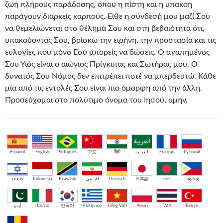
ζωή πλήρους παράδοσης, όπου η πίστη και η υπακοή
παράγουν διαρκείς καρπούς. Είθε η σύνδεσή μου μαζί Σου
να θεμελιώνεται στο θέλημά Σου και στη βεβαιότητα ότι,
υπακούοντάς Σου, βρίσκω την ειρήνη, την προστασία και τις
ευλογίες που μόνο Εσύ μπορείς να δώσεις. Ο αγαπημένος
Σου Υιός είναι ο αιώνιος Πρίγκιπας και Σωτήρας μου. Ο
δυνατός Σου Νόμος δεν επιτρέπει ποτέ να μπερδευτώ. Κάθε
μία από τις εντολές Σου είναι πιο όμορφη από την άλλη.
Προσεύχομαι στο πολύτιμο όνομα του Ιησού, αμήν.
Español
English
Português
中文
हिंदी
العربية
Français
Русский
עברית
Indonesia
Kiswahili
فارسی
Deutsch
日本語
বাংলা
Tagalog
اُردو
Italiano
한국어
Ελληνικά
Tiếng Việt
Polski
ไทย
Türkçe