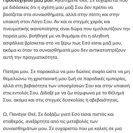
Προσευχήσου μαζί μου:
Αγαπημένε Θεέ, Σε ευχαριστώ που
με διδάσκεις ότι η σχέση μου μαζί Σου δεν πρέπει να
βασίζεται στα συναισθήματα, αλλά στην πίστη και στην
υπακοή στον Λόγο Σου. Αν και οι στιγμές χαράς και
πνευματικής ικανοποίησης είναι δώρα που εμπλουτίζουν την
πορεία μου, βοήθησέ με να θυμάμαι ότι η αληθινή
ασφάλεια βρίσκεται στο να ξέρω πως Εσύ είσαι μαζί μου,
ακόμα κι όταν τα συναισθήματά μου δεν αντικατοπτρίζουν
αυτή την πραγματικότητα.
Πατέρα μου, Σε παρακαλώ να μου δώσεις σοφία ώστε να μη
θεμελιώνω τη χριστιανική μου ζωή σε παροδικές εμπειρίες,
αλλά στη βεβαιότητα των υποσχέσεών Σου και στην υπακοή
στις εντολές Σου. Δίδαξέ με να ζω σύμφωνα με το θέλημά
Σου, ακόμα και στις στιγμές δυσκολίας ή αβεβαιότητας.
Ω, Πανάγιε Θεέ, Σε δοξάζω γιατί Εσύ είσαι πιστός και
σταθερός, ανεξάρτητα από τις μεταβολές των
συναισθημάτων μου. Σε ευχαριστώ που με καλείς σε μια