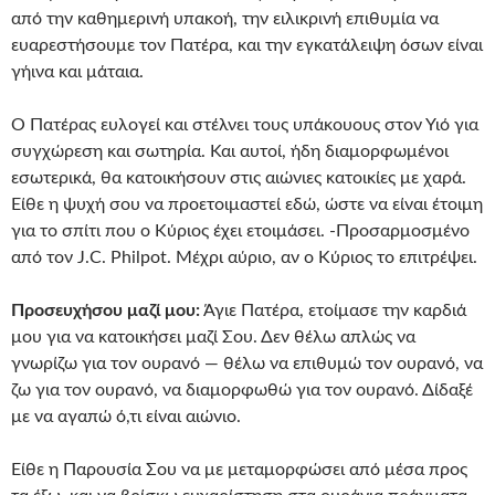
από την καθημερινή υπακοή, την ειλικρινή επιθυμία να
ευαρεστήσουμε τον Πατέρα, και την εγκατάλειψη όσων είναι
γήινα και μάταια.
Ο Πατέρας ευλογεί και στέλνει τους υπάκουους στον Υιό για
συγχώρεση και σωτηρία. Και αυτοί, ήδη διαμορφωμένοι
εσωτερικά, θα κατοικήσουν στις αιώνιες κατοικίες με χαρά.
Είθε η ψυχή σου να προετοιμαστεί εδώ, ώστε να είναι έτοιμη
για το σπίτι που ο Κύριος έχει ετοιμάσει. -Προσαρμοσμένο
από τον J.C. Philpot. Μέχρι αύριο, αν ο Κύριος το επιτρέψει.
Προσευχήσου μαζί μου:
Άγιε Πατέρα, ετοίμασε την καρδιά
μου για να κατοικήσει μαζί Σου. Δεν θέλω απλώς να
γνωρίζω για τον ουρανό — θέλω να επιθυμώ τον ουρανό, να
ζω για τον ουρανό, να διαμορφωθώ για τον ουρανό. Δίδαξέ
με να αγαπώ ό,τι είναι αιώνιο.
Είθε η Παρουσία Σου να με μεταμορφώσει από μέσα προς