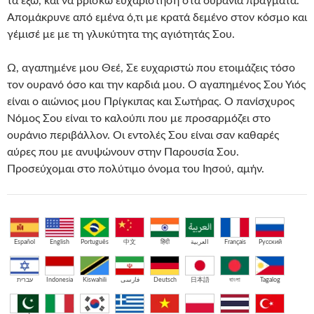
τα έξω, και να βρίσκω ευχαρίστηση στα ουράνια πράγματα.
Απομάκρυνε από εμένα ό,τι με κρατά δεμένο στον κόσμο και
γέμισέ με με τη γλυκύτητα της αγιότητάς Σου.
Ω, αγαπημένε μου Θεέ, Σε ευχαριστώ που ετοιμάζεις τόσο
τον ουρανό όσο και την καρδιά μου. Ο αγαπημένος Σου Υιός
είναι ο αιώνιος μου Πρίγκιπας και Σωτήρας. Ο πανίσχυρος
Νόμος Σου είναι το καλούπι που με προσαρμόζει στο
ουράνιο περιβάλλον. Οι εντολές Σου είναι σαν καθαρές
αύρες που με ανυψώνουν στην Παρουσία Σου.
Προσεύχομαι στο πολύτιμο όνομα του Ιησού, αμήν.
Español
English
Português
中文
हिंदी
العربية
Français
Русский
עברית
Indonesia
Kiswahili
فارسی
Deutsch
日本語
বাংলা
Tagalog