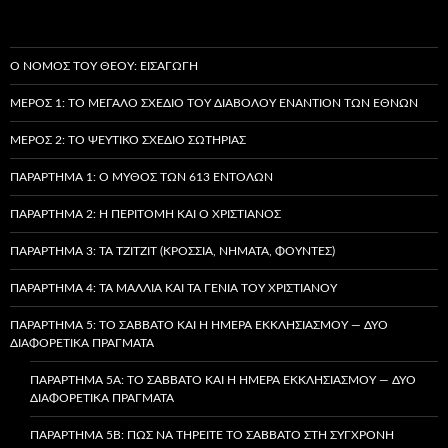
Ο ΝΌΜΟΣ ΤΟΥ ΘΕΟΎ: ΕΙΣΑΓΩΓΉ
ΜΈΡΟΣ 1: ΤΟ ΜΕΓΆΛΟ ΣΧΈΔΙΟ ΤΟΥ ΔΙΑΒΌΛΟΥ ΕΝΑΝΤΊΟΝ ΤΩΝ ΕΘΝΏΝ
ΜΈΡΟΣ 2: ΤΟ ΨΕΎΤΙΚΟ ΣΧΈΔΙΟ ΣΩΤΗΡΊΑΣ
ΠΑΡΆΡΤΗΜΑ 1: Ο ΜΎΘΟΣ ΤΩΝ 613 ΕΝΤΟΛΏΝ
ΠΑΡΆΡΤΗΜΑ 2: Η ΠΕΡΙΤΟΜΉ ΚΑΙ Ο ΧΡΙΣΤΙΑΝΌΣ
ΠΑΡΆΡΤΗΜΑ 3: ΤΑ TZITZIT (ΚΡΌΣΣΙΑ, ΝΉΜΑΤΑ, ΦΟΎΝΤΕΣ)
ΠΑΡΆΡΤΗΜΑ 4: ΤΑ ΜΑΛΛΙΆ ΚΑΙ ΤΑ ΓΈΝΙΑ ΤΟΥ ΧΡΙΣΤΙΑΝΟΎ
ΠΑΡΆΡΤΗΜΑ 5: ΤΟ ΣΆΒΒΑΤΟ ΚΑΙ Η ΗΜΈΡΑ ΕΚΚΛΗΣΙΑΣΜΟΎ — ΔΎΟ
ΔΙΑΦΟΡΕΤΙΚΆ ΠΡΆΓΜΑΤΑ
ΠΑΡΆΡΤΗΜΑ 5A: ΤΟ ΣΆΒΒΑΤΟ ΚΑΙ Η ΗΜΈΡΑ ΕΚΚΛΗΣΙΑΣΜΟΎ — ΔΎΟ
ΔΙΑΦΟΡΕΤΙΚΆ ΠΡΆΓΜΑΤΑ
ΠΑΡΆΡΤΗΜΑ 5B: ΠΏΣ ΝΑ ΤΗΡΕΊΤΕ ΤΟ ΣΆΒΒΑΤΟ ΣΤΗ ΣΎΓΧΡΟΝΗ