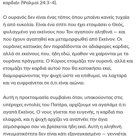
καρδιά» (Ψαλμοί 24:3–4).
Ο ουρανός δεν είναι ένας τόπος όπου μπαίνει κανείς τυχαία
ή από ευκολία. Είναι ένα σπίτι που έχει ετοιμάσει ο Θεός,
φυλαγμένο για εκείνους που Τον αγαπούν αληθινά — και
που έχουν αγαπηθεί και μεταμορφωθεί από Εκείνον. Οι
ουράνιες κατοικίες δεν παραδίδονται σε αδιάφορες καρδιές,
αλλά σε εκείνους που, ήδη εδώ, έμαθαν να χαίρονται με τα
ουράνια πράγματα. Ο Κύριος ετοιμάζει τον ουρανό, αλλά και
ετοιμάζει την καρδιά αυτού που θα κατοικήσει εκεί,
διαμορφώνοντας την ψυχή ώστε να επιθυμεί, να λαχταρά
και να ευφραίνεται σε ό,τι είναι αιώνιο.
Αυτή η προετοιμασία συμβαίνει όταν, υπακούοντας στις
υπέροχες εντολές του Πατέρα, αρχίζουμε να αγαπάμε ό,τι
αγαπά Εκείνος. Ο νους γίνεται πιο ευγενής, η καρδιά πιο
ελαφριά, και η ψυχή αρχίζει να αναπνέει την άγια
ατμόσφαιρα σαν να βρίσκεται ήδη εκεί. Αυτή η αληθινή
πνευματικότητα δεν είναι κάτι εξαναγκασμένο — γεννιέται