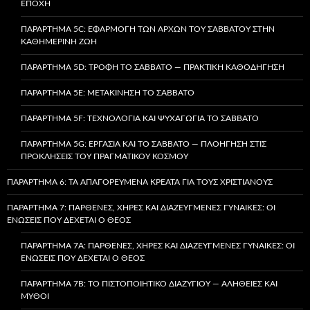
ΕΠΟΧΉ
ΠΑΡΆΡΤΗΜΑ 5C: ΕΦΑΡΜΟΓΉ ΤΩΝ ΑΡΧΏΝ ΤΟΥ ΣΑΒΒΆΤΟΥ ΣΤΗΝ
ΚΑΘΗΜΕΡΙΝΉ ΖΩΉ
ΠΑΡΆΡΤΗΜΑ 5D: ΤΡΟΦΉ ΤΟ ΣΆΒΒΑΤΟ — ΠΡΑΚΤΙΚΉ ΚΑΘΟΔΉΓΗΣΗ
ΠΑΡΆΡΤΗΜΑ 5E: ΜΕΤΑΚΊΝΗΣΗ ΤΟ ΣΆΒΒΑΤΟ
ΠΑΡΆΡΤΗΜΑ 5F: ΤΕΧΝΟΛΟΓΊΑ ΚΑΙ ΨΥΧΑΓΩΓΊΑ ΤΟ ΣΆΒΒΑΤΟ
ΠΑΡΆΡΤΗΜΑ 5G: ΕΡΓΑΣΊΑ ΚΑΙ ΤΟ ΣΆΒΒΑΤΟ — ΠΛΟΉΓΗΣΗ ΣΤΙΣ
ΠΡΟΚΛΉΣΕΙΣ ΤΟΥ ΠΡΑΓΜΑΤΙΚΟΎ ΚΌΣΜΟΥ
ΠΑΡΆΡΤΗΜΑ 6: ΤΑ ΑΠΑΓΟΡΕΥΜΈΝΑ ΚΡΈΑΤΑ ΓΙΑ ΤΟΥΣ ΧΡΙΣΤΙΑΝΟΎΣ
ΠΑΡΆΡΤΗΜΑ 7: ΠΑΡΘΈΝΕΣ, ΧΉΡΕΣ ΚΑΙ ΔΙΑΖΕΥΓΜΈΝΕΣ ΓΥΝΑΊΚΕΣ: ΟΙ
ΕΝΏΣΕΙΣ ΠΟΥ ΔΈΧΕΤΑΙ Ο ΘΕΌΣ
ΠΑΡΆΡΤΗΜΑ 7A: ΠΑΡΘΈΝΕΣ, ΧΉΡΕΣ ΚΑΙ ΔΙΑΖΕΥΓΜΈΝΕΣ ΓΥΝΑΊΚΕΣ: ΟΙ
ΕΝΏΣΕΙΣ ΠΟΥ ΔΈΧΕΤΑΙ Ο ΘΕΌΣ
ΠΑΡΆΡΤΗΜΑ 7B: ΤΟ ΠΙΣΤΟΠΟΙΗΤΙΚΌ ΔΙΑΖΥΓΊΟΥ — ΑΛΉΘΕΙΕΣ ΚΑΙ
ΜΎΘΟΙ