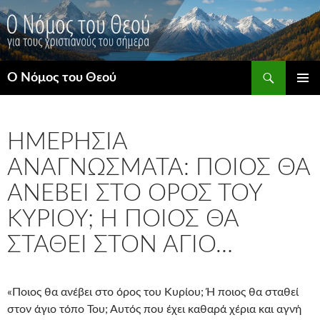
Μετάβαση
σε
περιεχόμενο
Αναζήτηση
Ο Νόμος του Θεού
ΚΎΡΙΟ
ΜΕΝΟΎ
ΗΜΕΡΉΣΙΑ
ΑΝΑΓΝΏΣΜΑΤΑ: ΠΟΙΟΣ ΘΑ
ΑΝΈΒΕΙ ΣΤΟ ΌΡΟΣ ΤΟΥ
ΚΥΡΊΟΥ; Ή ΠΟΙΟΣ ΘΑ Σ
ΤΑΘΕΊ ΣΤΟΝ ΆΓΙΟ…
«Ποιος θα ανέβει στο όρος του Κυρίου; Ή ποιος θα σταθεί
στον άγιο τόπο Του; Αυτός που έχει καθαρά χέρια και αγνή