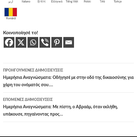
اُردو
Italiano
한국어
Ελληνικά
Tiếng Việt
Polski
ไทย
Türkçe
Română
Κοινοποίησέ το!
Πλοήγηση
ΠΡΟΗΓΟΎΜΕΝΕΣ ΔΗΜΟΣΙΕΎΣΕΙΣ
άρθρων
Ημερήσια Αναγνώσματα: Οδήγησέ με στην οδό της δικαιοσύνης για
χάρη του ονόματός σου….
ΕΠΌΜΕΝΕΣ ΔΗΜΟΣΙΕΎΣΕΙΣ
Ημερήσια Αναγνώσματα: Με πίστη, ο Αβραάμ, όταν εκλήθη,
υπάκουσε, πηγαίνοντας προς…