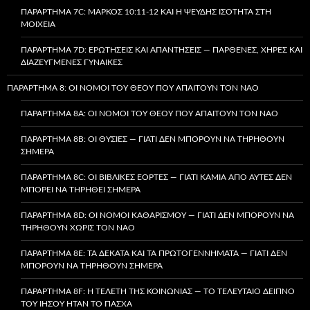
ΠΑΡΆΡΤΗΜΑ 7C: ΜΆΡΚΟΣ 10:11-12 ΚΑΙ Η ΨΕΥΔΉΣ ΙΣΌΤΗΤΑ ΣΤΗ
ΜΟΙΧΕΊΑ
ΠΑΡΆΡΤΗΜΑ 7D: ΕΡΩΤΉΣΕΙΣ ΚΑΙ ΑΠΑΝΤΉΣΕΙΣ — ΠΑΡΘΈΝΕΣ, ΧΉΡΕΣ ΚΑΙ
ΔΙΑΖΕΥΓΜΈΝΕΣ ΓΥΝΑΊΚΕΣ
ΠΑΡΆΡΤΗΜΑ 8: ΟΙ ΝΌΜΟΙ ΤΟΥ ΘΕΟΎ ΠΟΥ ΑΠΑΙΤΟΎΝ ΤΟΝ ΝΑΌ
ΠΑΡΆΡΤΗΜΑ 8A: ΟΙ ΝΌΜΟΙ ΤΟΥ ΘΕΟΎ ΠΟΥ ΑΠΑΙΤΟΎΝ ΤΟΝ ΝΑΌ
ΠΑΡΆΡΤΗΜΑ 8B: ΟΙ ΘΥΣΊΕΣ — ΓΙΑΤΊ ΔΕΝ ΜΠΟΡΟΎΝ ΝΑ ΤΗΡΗΘΟΎΝ
ΣΉΜΕΡΑ
ΠΑΡΆΡΤΗΜΑ 8C: ΟΙ ΒΙΒΛΙΚΈΣ ΕΟΡΤΈΣ — ΓΙΑΤΊ ΚΑΜΊΑ ΑΠΌ ΑΥΤΈΣ ΔΕΝ
ΜΠΟΡΕΊ ΝΑ ΤΗΡΗΘΕΊ ΣΉΜΕΡΑ
ΠΑΡΆΡΤΗΜΑ 8D: ΟΙ ΝΌΜΟΙ ΚΑΘΑΡΙΣΜΟΎ — ΓΙΑΤΊ ΔΕΝ ΜΠΟΡΟΎΝ ΝΑ
ΤΗΡΗΘΟΎΝ ΧΩΡΊΣ ΤΟΝ ΝΑΌ
ΠΑΡΆΡΤΗΜΑ 8E: ΤΑ ΔΈΚΑΤΑ ΚΑΙ ΤΑ ΠΡΩΤΟΓΕΝΝΉΜΑΤΑ — ΓΙΑΤΊ ΔΕΝ
ΜΠΟΡΟΎΝ ΝΑ ΤΗΡΗΘΟΎΝ ΣΉΜΕΡΑ
ΠΑΡΆΡΤΗΜΑ 8F: Η ΤΕΛΕΤΉ ΤΗΣ ΚΟΙΝΩΝΊΑΣ — ΤΟ ΤΕΛΕΥΤΑΊΟ ΔΕΊΠΝΟ
ΤΟΥ ΙΗΣΟΎ ΉΤΑΝ ΤΟ ΠΆΣΧΑ