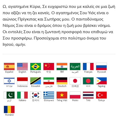
Ω, αγαπημένε Κύριε, Σε ευχαριστώ που με καλείς σε μια ζωή
που αξίζει να τη ζει κανείς. Ο αγαπημένος Σου Υιός είναι ο
αιώνιος Πρίγκιπας και Σωτήρας μου. Ο παντοδύναμος
Νόμος Σου είναι ο δρόμος όπου η ζωή μου βρίσκει νόημα.
Οι εντολές Σου είναι η ζωντανή προσφορά που επιθυμώ να
Σου προσφέρω. Προσεύχομαι στο πολύτιμο όνομα του
Ιησού, αμήν.
Español
English
Português
中文
हिंदी
العربية
Français
Русский
עברית
Indonesia
Kiswahili
فارسی
Deutsch
日本語
বাংলা
Tagalog
اُردو
Italiano
한국어
Ελληνικά
Tiếng Việt
Polski
ไทย
Türkçe
Română