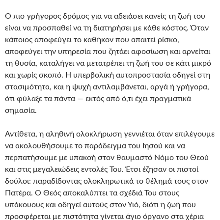
Ο πιο γρήγορος δρόμος για να αδειάσει κανείς τη ζωή του
είναι να προσπαθεί να τη διατηρήσει με κάθε κόστος. Όταν
κάποιος αποφεύγει το καθήκον που απαιτεί ρίσκο,
αποφεύγει την υπηρεσία που ζητάει αφοσίωση και αρνείται
τη θυσία, καταλήγει να μετατρέπει τη ζωή του σε κάτι μικρό
και χωρίς σκοπό. Η υπερβολική αυτοπροστασία οδηγεί στη
στασιμότητα, και η ψυχή αντιλαμβάνεται, αργά ή γρήγορα,
ότι φύλαξε τα πάντα — εκτός από ό,τι έχει πραγματικά
σημασία.
Αντίθετα, η αληθινή ολοκλήρωση γεννιέται όταν επιλέγουμε
να ακολουθήσουμε το παράδειγμα του Ιησού και να
περπατήσουμε με υπακοή στον θαυμαστό Νόμο του Θεού
και στις μεγαλειώδεις εντολές Του. Έτσι έζησαν οι πιστοί
δούλοι: παραδίδοντας ολοκληρωτικά το θέλημά τους στον
Πατέρα. Ο Θεός αποκαλύπτει τα σχέδιά Του στους
υπάκουους και οδηγεί αυτούς στον Υιό, διότι η ζωή που
προσφέρεται με πιστότητα γίνεται άγιο όργανο στα χέρια