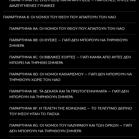
ΔΙΑΖΕΥΓΜΈΝΕΣ ΓΥΝΑΊΚΕΣ
ΠΑΡΆΡΤΗΜΑ 8: ΟΙ ΝΌΜΟΙ ΤΟΥ ΘΕΟΎ ΠΟΥ ΑΠΑΙΤΟΎΝ ΤΟΝ ΝΑΌ
ΠΑΡΆΡΤΗΜΑ 8A: ΟΙ ΝΌΜΟΙ ΤΟΥ ΘΕΟΎ ΠΟΥ ΑΠΑΙΤΟΎΝ ΤΟΝ ΝΑΌ
ΠΑΡΆΡΤΗΜΑ 8B: ΟΙ ΘΥΣΊΕΣ — ΓΙΑΤΊ ΔΕΝ ΜΠΟΡΟΎΝ ΝΑ ΤΗΡΗΘΟΎΝ
ΣΉΜΕΡΑ
ΠΑΡΆΡΤΗΜΑ 8C: ΟΙ ΒΙΒΛΙΚΈΣ ΕΟΡΤΈΣ — ΓΙΑΤΊ ΚΑΜΊΑ ΑΠΌ ΑΥΤΈΣ ΔΕΝ
ΜΠΟΡΕΊ ΝΑ ΤΗΡΗΘΕΊ ΣΉΜΕΡΑ
ΠΑΡΆΡΤΗΜΑ 8D: ΟΙ ΝΌΜΟΙ ΚΑΘΑΡΙΣΜΟΎ — ΓΙΑΤΊ ΔΕΝ ΜΠΟΡΟΎΝ ΝΑ
ΤΗΡΗΘΟΎΝ ΧΩΡΊΣ ΤΟΝ ΝΑΌ
ΠΑΡΆΡΤΗΜΑ 8E: ΤΑ ΔΈΚΑΤΑ ΚΑΙ ΤΑ ΠΡΩΤΟΓΕΝΝΉΜΑΤΑ — ΓΙΑΤΊ ΔΕΝ
ΜΠΟΡΟΎΝ ΝΑ ΤΗΡΗΘΟΎΝ ΣΉΜΕΡΑ
ΠΑΡΆΡΤΗΜΑ 8F: Η ΤΕΛΕΤΉ ΤΗΣ ΚΟΙΝΩΝΊΑΣ — ΤΟ ΤΕΛΕΥΤΑΊΟ ΔΕΊΠΝΟ
ΤΟΥ ΙΗΣΟΎ ΉΤΑΝ ΤΟ ΠΆΣΧΑ
ΠΑΡΆΡΤΗΜΑ 8G: ΟΙ ΝΌΜΟΙ ΤΟΥ ΝΑΖΗΡΑΊΟΥ ΚΑΙ ΤΩΝ ΌΡΚΩΝ — ΓΙΑΤΊ
ΔΕΝ ΜΠΟΡΟΎΝ ΝΑ ΤΗΡΗΘΟΎΝ ΣΉΜΕΡΑ