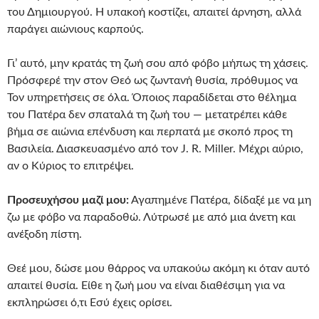
του Δημιουργού. Η υπακοή κοστίζει, απαιτεί άρνηση, αλλά
παράγει αιώνιους καρπούς.
Γι’ αυτό, μην κρατάς τη ζωή σου από φόβο μήπως τη χάσεις.
Πρόσφερέ την στον Θεό ως ζωντανή θυσία, πρόθυμος να
Τον υπηρετήσεις σε όλα. Όποιος παραδίδεται στο θέλημα
του Πατέρα δεν σπαταλά τη ζωή του — μετατρέπει κάθε
βήμα σε αιώνια επένδυση και περπατά με σκοπό προς τη
Βασιλεία. Διασκευασμένο από τον J. R. Miller. Μέχρι αύριο,
αν ο Κύριος το επιτρέψει.
Προσευχήσου μαζί μου:
Αγαπημένε Πατέρα, δίδαξέ με να μη
ζω με φόβο να παραδοθώ. Λύτρωσέ με από μια άνετη και
ανέξοδη πίστη.
Θεέ μου, δώσε μου θάρρος να υπακούω ακόμη κι όταν αυτό
απαιτεί θυσία. Είθε η ζωή μου να είναι διαθέσιμη για να
εκπληρώσει ό,τι Εσύ έχεις ορίσει.