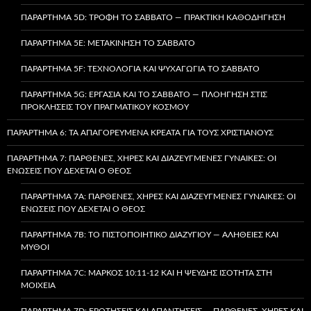
ΠΑΡΆΡΤΗΜΑ 5D: ΤΡΟΦΉ ΤΟ ΣΆΒΒΑΤΟ — ΠΡΑΚΤΙΚΉ ΚΑΘΟΔΉΓΗΣΗ
ΠΑΡΆΡΤΗΜΑ 5E: ΜΕΤΑΚΊΝΗΣΗ ΤΟ ΣΆΒΒΑΤΟ
ΠΑΡΆΡΤΗΜΑ 5F: ΤΕΧΝΟΛΟΓΊΑ ΚΑΙ ΨΥΧΑΓΩΓΊΑ ΤΟ ΣΆΒΒΑΤΟ
ΠΑΡΆΡΤΗΜΑ 5G: ΕΡΓΑΣΊΑ ΚΑΙ ΤΟ ΣΆΒΒΑΤΟ — ΠΛΟΉΓΗΣΗ ΣΤΙΣ
ΠΡΟΚΛΉΣΕΙΣ ΤΟΥ ΠΡΑΓΜΑΤΙΚΟΎ ΚΌΣΜΟΥ
ΠΑΡΆΡΤΗΜΑ 6: ΤΑ ΑΠΑΓΟΡΕΥΜΈΝΑ ΚΡΈΑΤΑ ΓΙΑ ΤΟΥΣ ΧΡΙΣΤΙΑΝΟΎΣ
ΠΑΡΆΡΤΗΜΑ 7: ΠΑΡΘΈΝΕΣ, ΧΉΡΕΣ ΚΑΙ ΔΙΑΖΕΥΓΜΈΝΕΣ ΓΥΝΑΊΚΕΣ: ΟΙ
ΕΝΏΣΕΙΣ ΠΟΥ ΔΈΧΕΤΑΙ Ο ΘΕΌΣ
ΠΑΡΆΡΤΗΜΑ 7A: ΠΑΡΘΈΝΕΣ, ΧΉΡΕΣ ΚΑΙ ΔΙΑΖΕΥΓΜΈΝΕΣ ΓΥΝΑΊΚΕΣ: ΟΙ
ΕΝΏΣΕΙΣ ΠΟΥ ΔΈΧΕΤΑΙ Ο ΘΕΌΣ
ΠΑΡΆΡΤΗΜΑ 7B: ΤΟ ΠΙΣΤΟΠΟΙΗΤΙΚΌ ΔΙΑΖΥΓΊΟΥ — ΑΛΉΘΕΙΕΣ ΚΑΙ
ΜΎΘΟΙ
ΠΑΡΆΡΤΗΜΑ 7C: ΜΆΡΚΟΣ 10:11-12 ΚΑΙ Η ΨΕΥΔΉΣ ΙΣΌΤΗΤΑ ΣΤΗ
ΜΟΙΧΕΊΑ
ΠΑΡΆΡΤΗΜΑ 7D: ΕΡΩΤΉΣΕΙΣ ΚΑΙ ΑΠΑΝΤΉΣΕΙΣ — ΠΑΡΘΈΝΕΣ, ΧΉΡΕΣ ΚΑΙ