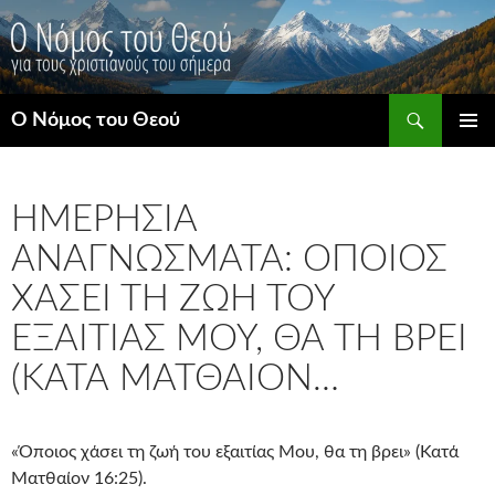
Μετάβαση
σε
περιεχόμενο
Αναζήτηση
Ο Νόμος του Θεού
ΚΎΡΙΟ
ΜΕΝΟΎ
ΗΜΕΡΉΣΙΑ
ΑΝΑΓΝΏΣΜΑΤΑ: ΌΠΟΙΟΣ
ΧΆΣΕΙ ΤΗ ΖΩΉ ΤΟΥ
ΕΞΑΙΤΊΑΣ ΜΟΥ, ΘΑ ΤΗ ΒΡΕΙ
(ΚΑΤΆ ΜΑΤΘΑΊΟΝ…
«Όποιος χάσει τη ζωή του εξαιτίας Μου, θα τη βρει» (Κατά
Ματθαίον 16:25).