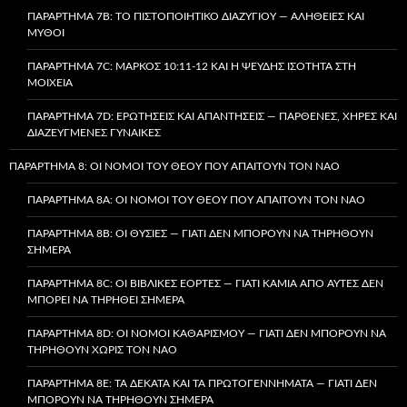
ΠΑΡΆΡΤΗΜΑ 7B: ΤΟ ΠΙΣΤΟΠΟΙΗΤΙΚΌ ΔΙΑΖΥΓΊΟΥ — ΑΛΉΘΕΙΕΣ ΚΑΙ
ΜΎΘΟΙ
ΠΑΡΆΡΤΗΜΑ 7C: ΜΆΡΚΟΣ 10:11-12 ΚΑΙ Η ΨΕΥΔΉΣ ΙΣΌΤΗΤΑ ΣΤΗ
ΜΟΙΧΕΊΑ
ΠΑΡΆΡΤΗΜΑ 7D: ΕΡΩΤΉΣΕΙΣ ΚΑΙ ΑΠΑΝΤΉΣΕΙΣ — ΠΑΡΘΈΝΕΣ, ΧΉΡΕΣ ΚΑΙ
ΔΙΑΖΕΥΓΜΈΝΕΣ ΓΥΝΑΊΚΕΣ
ΠΑΡΆΡΤΗΜΑ 8: ΟΙ ΝΌΜΟΙ ΤΟΥ ΘΕΟΎ ΠΟΥ ΑΠΑΙΤΟΎΝ ΤΟΝ ΝΑΌ
ΠΑΡΆΡΤΗΜΑ 8A: ΟΙ ΝΌΜΟΙ ΤΟΥ ΘΕΟΎ ΠΟΥ ΑΠΑΙΤΟΎΝ ΤΟΝ ΝΑΌ
ΠΑΡΆΡΤΗΜΑ 8B: ΟΙ ΘΥΣΊΕΣ — ΓΙΑΤΊ ΔΕΝ ΜΠΟΡΟΎΝ ΝΑ ΤΗΡΗΘΟΎΝ
ΣΉΜΕΡΑ
ΠΑΡΆΡΤΗΜΑ 8C: ΟΙ ΒΙΒΛΙΚΈΣ ΕΟΡΤΈΣ — ΓΙΑΤΊ ΚΑΜΊΑ ΑΠΌ ΑΥΤΈΣ ΔΕΝ
ΜΠΟΡΕΊ ΝΑ ΤΗΡΗΘΕΊ ΣΉΜΕΡΑ
ΠΑΡΆΡΤΗΜΑ 8D: ΟΙ ΝΌΜΟΙ ΚΑΘΑΡΙΣΜΟΎ — ΓΙΑΤΊ ΔΕΝ ΜΠΟΡΟΎΝ ΝΑ
ΤΗΡΗΘΟΎΝ ΧΩΡΊΣ ΤΟΝ ΝΑΌ
ΠΑΡΆΡΤΗΜΑ 8E: ΤΑ ΔΈΚΑΤΑ ΚΑΙ ΤΑ ΠΡΩΤΟΓΕΝΝΉΜΑΤΑ — ΓΙΑΤΊ ΔΕΝ
ΜΠΟΡΟΎΝ ΝΑ ΤΗΡΗΘΟΎΝ ΣΉΜΕΡΑ