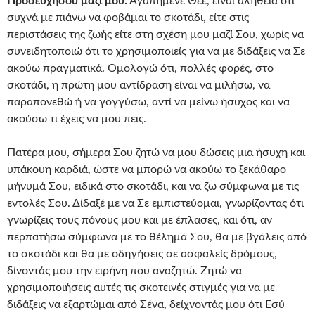
Προσευχήσου μαζί μου:
Αγαπημένε Θεέ, είναι αλήθεια ότι
συχνά με πιάνω να φοβάμαι το σκοτάδι, είτε στις
περιστάσεις της ζωής είτε στη σχέση μου μαζί Σου, χωρίς να
συνειδητοποιώ ότι το χρησιμοποιείς για να με διδάξεις να Σε
ακούω πραγματικά. Ομολογώ ότι, πολλές φορές, στο
σκοτάδι, η πρώτη μου αντίδραση είναι να μιλήσω, να
παραπονεθώ ή να γογγύσω, αντί να μείνω ήσυχος και να
ακούσω τι έχεις να μου πεις.
Πατέρα μου, σήμερα Σου ζητώ να μου δώσεις μια ήσυχη και
υπάκουη καρδιά, ώστε να μπορώ να ακούω το ξεκάθαρο
μήνυμά Σου, ειδικά στο σκοτάδι, και να ζω σύμφωνα με τις
εντολές Σου. Δίδαξέ με να Σε εμπιστεύομαι, γνωρίζοντας ότι
γνωρίζεις τους πόνους μου και με έπλασες, και ότι, αν
περπατήσω σύμφωνα με το θέλημά Σου, θα με βγάλεις από
το σκοτάδι και θα με οδηγήσεις σε ασφαλείς δρόμους,
δίνοντάς μου την ειρήνη που αναζητώ. Ζητώ να
χρησιμοποιήσεις αυτές τις σκοτεινές στιγμές για να με
διδάξεις να εξαρτώμαι από Σένα, δείχνοντάς μου ότι Εσύ