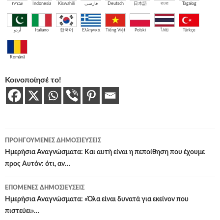
עברית
Indonesia
Kiswahili
فارسی
Deutsch
日本語
বাংলা
Tagalog
اُردو
Italiano
한국어
Ελληνικά
Tiếng Việt
Polski
ไทย
Türkçe
Română
Κοινοποίησέ το!
Πλοήγηση
ΠΡΟΗΓΟΎΜΕΝΕΣ ΔΗΜΟΣΙΕΎΣΕΙΣ
άρθρων
Ημερήσια Αναγνώσματα: Και αυτή είναι η πεποίθηση που έχουμε
προς Αυτόν: ότι, αν…
ΕΠΌΜΕΝΕΣ ΔΗΜΟΣΙΕΎΣΕΙΣ
Ημερήσια Αναγνώσματα: «Όλα είναι δυνατά για εκείνον που
πιστεύει»…