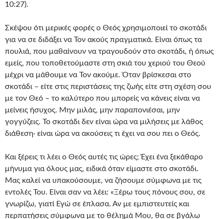
10:27).
Σκέψου ότι μερικές φορές ο Θεός χρησιμοποιεί το σκοτάδι
για να σε διδάξει να Τον ακούς πραγματικά. Είναι όπως τα
πουλιά, που μαθαίνουν να τραγουδούν στο σκοτάδι, ή όπως
εμείς, που τοποθετούμαστε στη σκιά του χεριού του Θεού
μέχρι να μάθουμε να Τον ακούμε. Όταν βρίσκεσαι στο
σκοτάδι – είτε στις περιστάσεις της ζωής είτε στη σχέση σου
με τον Θεό – το καλύτερο που μπορείς να κάνεις είναι να
μείνεις ήσυχος. Μην μιλάς, μην παραπονιέσαι, μην
γογγύζεις. Το σκοτάδι δεν είναι ώρα να μιλήσεις με λάθος
διάθεση· είναι ώρα να ακούσεις τι έχει να σου πει ο Θεός.
Και ξέρεις τι λέει ο Θεός αυτές τις ώρες; Έχει ένα ξεκάθαρο
μήνυμα για όλους μας, ειδικά όταν είμαστε στο σκοτάδι.
Μας καλεί να υπακούσουμε, να ζήσουμε σύμφωνα με τις
εντολές Του. Είναι σαν να λέει: «Ξέρω τους πόνους σου, σε
γνωρίζω, γιατί Εγώ σε έπλασα. Αν με εμπιστευτείς και
περπατήσεις σύμφωνα με το θέλημά Μου, θα σε βγάλω