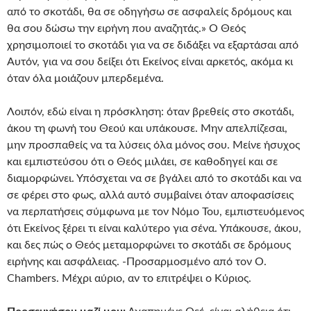
από το σκοτάδι, θα σε οδηγήσω σε ασφαλείς δρόμους και
θα σου δώσω την ειρήνη που αναζητάς.» Ο Θεός
χρησιμοποιεί το σκοτάδι για να σε διδάξει να εξαρτάσαι από
Αυτόν, για να σου δείξει ότι Εκείνος είναι αρκετός, ακόμα κι
όταν όλα μοιάζουν μπερδεμένα.
Λοιπόν, εδώ είναι η πρόσκληση: όταν βρεθείς στο σκοτάδι,
άκου τη φωνή του Θεού και υπάκουσε. Μην απελπίζεσαι,
μην προσπαθείς να τα λύσεις όλα μόνος σου. Μείνε ήσυχος
και εμπιστεύσου ότι ο Θεός μιλάει, σε καθοδηγεί και σε
διαμορφώνει. Υπόσχεται να σε βγάλει από το σκοτάδι και να
σε φέρει στο φως, αλλά αυτό συμβαίνει όταν αποφασίσεις
να περπατήσεις σύμφωνα με τον Νόμο Του, εμπιστευόμενος
ότι Εκείνος ξέρει τι είναι καλύτερο για σένα. Υπάκουσε, άκου,
και δες πώς ο Θεός μεταμορφώνει το σκοτάδι σε δρόμους
ειρήνης και ασφάλειας. -Προσαρμοσμένο από τον O.
Chambers. Μέχρι αύριο, αν το επιτρέψει ο Κύριος.