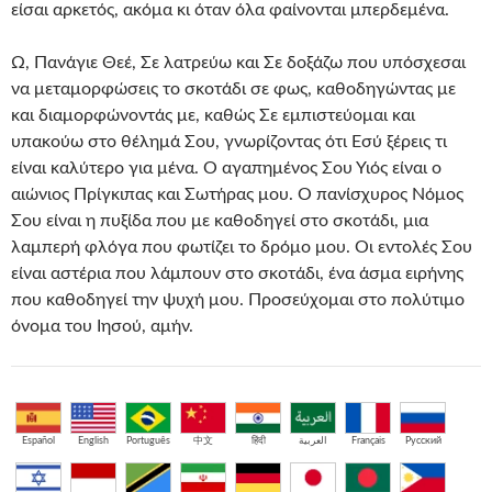
είσαι αρκετός, ακόμα κι όταν όλα φαίνονται μπερδεμένα.
Ω, Πανάγιε Θεέ, Σε λατρεύω και Σε δοξάζω που υπόσχεσαι
να μεταμορφώσεις το σκοτάδι σε φως, καθοδηγώντας με
και διαμορφώνοντάς με, καθώς Σε εμπιστεύομαι και
υπακούω στο θέλημά Σου, γνωρίζοντας ότι Εσύ ξέρεις τι
είναι καλύτερο για μένα. Ο αγαπημένος Σου Υιός είναι ο
αιώνιος Πρίγκιπας και Σωτήρας μου. Ο πανίσχυρος Νόμος
Σου είναι η πυξίδα που με καθοδηγεί στο σκοτάδι, μια
λαμπερή φλόγα που φωτίζει το δρόμο μου. Οι εντολές Σου
είναι αστέρια που λάμπουν στο σκοτάδι, ένα άσμα ειρήνης
που καθοδηγεί την ψυχή μου. Προσεύχομαι στο πολύτιμο
όνομα του Ιησού, αμήν.
Español
English
Português
中文
हिंदी
العربية
Français
Русский