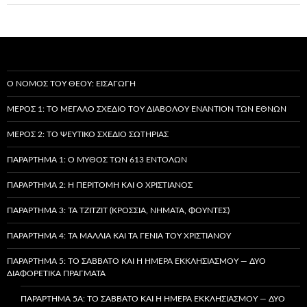
Ο ΝΌΜΟΣ ΤΟΥ ΘΕΟΎ: ΕΙΣΑΓΩΓΉ
ΜΈΡΟΣ 1: ΤΟ ΜΕΓΆΛΟ ΣΧΈΔΙΟ ΤΟΥ ΔΙΑΒΌΛΟΥ ΕΝΑΝΤΊΟΝ ΤΩΝ ΕΘΝΏΝ
ΜΈΡΟΣ 2: ΤΟ ΨΕΎΤΙΚΟ ΣΧΈΔΙΟ ΣΩΤΗΡΊΑΣ
ΠΑΡΆΡΤΗΜΑ 1: Ο ΜΎΘΟΣ ΤΩΝ 613 ΕΝΤΟΛΏΝ
ΠΑΡΆΡΤΗΜΑ 2: Η ΠΕΡΙΤΟΜΉ ΚΑΙ Ο ΧΡΙΣΤΙΑΝΌΣ
ΠΑΡΆΡΤΗΜΑ 3: ΤΑ TZITZIT (ΚΡΌΣΣΙΑ, ΝΉΜΑΤΑ, ΦΟΎΝΤΕΣ)
ΠΑΡΆΡΤΗΜΑ 4: ΤΑ ΜΑΛΛΙΆ ΚΑΙ ΤΑ ΓΈΝΙΑ ΤΟΥ ΧΡΙΣΤΙΑΝΟΎ
ΠΑΡΆΡΤΗΜΑ 5: ΤΟ ΣΆΒΒΑΤΟ ΚΑΙ Η ΗΜΈΡΑ ΕΚΚΛΗΣΙΑΣΜΟΎ — ΔΎΟ
ΔΙΑΦΟΡΕΤΙΚΆ ΠΡΆΓΜΑΤΑ
ΠΑΡΆΡΤΗΜΑ 5A: ΤΟ ΣΆΒΒΑΤΟ ΚΑΙ Η ΗΜΈΡΑ ΕΚΚΛΗΣΙΑΣΜΟΎ — ΔΎΟ