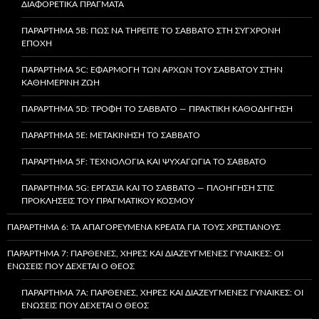
ΔΙΑΦΟΡΕΤΙΚΆ ΠΡΆΓΜΑΤΑ
ΠΑΡΆΡΤΗΜΑ 5B: ΠΏΣ ΝΑ ΤΗΡΕΊΤΕ ΤΟ ΣΆΒΒΑΤΟ ΣΤΗ ΣΎΓΧΡΟΝΗ
ΕΠΟΧΉ
ΠΑΡΆΡΤΗΜΑ 5C: ΕΦΑΡΜΟΓΉ ΤΩΝ ΑΡΧΏΝ ΤΟΥ ΣΑΒΒΆΤΟΥ ΣΤΗΝ
ΚΑΘΗΜΕΡΙΝΉ ΖΩΉ
ΠΑΡΆΡΤΗΜΑ 5D: ΤΡΟΦΉ ΤΟ ΣΆΒΒΑΤΟ — ΠΡΑΚΤΙΚΉ ΚΑΘΟΔΉΓΗΣΗ
ΠΑΡΆΡΤΗΜΑ 5E: ΜΕΤΑΚΊΝΗΣΗ ΤΟ ΣΆΒΒΑΤΟ
ΠΑΡΆΡΤΗΜΑ 5F: ΤΕΧΝΟΛΟΓΊΑ ΚΑΙ ΨΥΧΑΓΩΓΊΑ ΤΟ ΣΆΒΒΑΤΟ
ΠΑΡΆΡΤΗΜΑ 5G: ΕΡΓΑΣΊΑ ΚΑΙ ΤΟ ΣΆΒΒΑΤΟ — ΠΛΟΉΓΗΣΗ ΣΤΙΣ
ΠΡΟΚΛΉΣΕΙΣ ΤΟΥ ΠΡΑΓΜΑΤΙΚΟΎ ΚΌΣΜΟΥ
ΠΑΡΆΡΤΗΜΑ 6: ΤΑ ΑΠΑΓΟΡΕΥΜΈΝΑ ΚΡΈΑΤΑ ΓΙΑ ΤΟΥΣ ΧΡΙΣΤΙΑΝΟΎΣ
ΠΑΡΆΡΤΗΜΑ 7: ΠΑΡΘΈΝΕΣ, ΧΉΡΕΣ ΚΑΙ ΔΙΑΖΕΥΓΜΈΝΕΣ ΓΥΝΑΊΚΕΣ: ΟΙ
ΕΝΏΣΕΙΣ ΠΟΥ ΔΈΧΕΤΑΙ Ο ΘΕΌΣ
ΠΑΡΆΡΤΗΜΑ 7A: ΠΑΡΘΈΝΕΣ, ΧΉΡΕΣ ΚΑΙ ΔΙΑΖΕΥΓΜΈΝΕΣ ΓΥΝΑΊΚΕΣ: ΟΙ
ΕΝΏΣΕΙΣ ΠΟΥ ΔΈΧΕΤΑΙ Ο ΘΕΌΣ