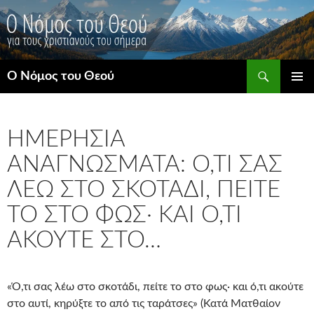
Μετάβαση
σε
περιεχόμενο
Αναζήτηση
Ο Νόμος του Θεού
ΚΎΡΙΟ
ΜΕΝΟΎ
ΗΜΕΡΉΣΙΑ
ΑΝΑΓΝΏΣΜΑΤΑ: Ό,ΤΙ ΣΑΣ
ΛΈΩ ΣΤΟ ΣΚΟΤΆΔΙ, ΠΕΊΤΕ
ΤΟ ΣΤΟ ΦΩΣ· ΚΑΙ Ό,ΤΙ
ΑΚΟΎΤΕ ΣΤΟ…
«Ό,τι σας λέω στο σκοτάδι, πείτε το στο φως· και ό,τι ακούτε
στο αυτί, κηρύξτε το από τις ταράτσες» (Κατά Ματθαίον