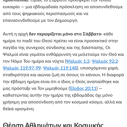
προσπάθεια.
Όμως το Σάββατο προσφέρει την τέλεια
ευκαιρία — μια εβδομαδιαία πρόσκληση να αποσυνδεθούμε
από τους ψηφιακούς περισπασμούς και να
επανασυνδεθούμε με τον Δημιουργό.
Αυτή η αρχή
δεν περιορίζεται μόνο στο Σάββατο
· κάθε
ημέρα το παιδί του Θεού πρέπει να είναι προσεκτικό στην
παγίδα της συνεχούς σύνδεσης και της διάσπασης. Οι
Ψαλμοί είναι γεμάτοι ενθάρρυνση να μελετούμε τον Θεό και
τον Νόμο Του ημέρα και νύχτα (
Ψαλμός 1:2
·
Ψαλμός 92:2
·
Ψαλμός 119:97-99
·
Ψαλμός 119:148
), υποσχόμενοι χαρά,
σταθερότητα και αιώνια ζωή σε όσους το κάνουν. Η διαφορά
την έβδομη ημέρα είναι ότι ο ίδιος ο Θεός αναπαύθηκε και
μας πρόσταξε να Τον μιμηθούμε (
Έξοδος 20:11
) —
καθιστώντας αυτήν την ημέρα της εβδομάδας όχι μόνο
χρήσιμη για αποσύνδεση από τον κοσμικό κόσμο, αλλά και
θεϊκά ορισμένη.
Θέαση Αθλημάτων και Κοσμικής