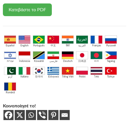
Κατεβάστε το PDF
Español
English
Português
中文
हिंदी
العربية
Français
Русский
עברית
Indonesia
Kiswahili
فارسی
Deutsch
日本語
বাংলা
Tagalog
اُردو
Italiano
한국어
Ελληνικά
Tiếng Việt
Polski
ไทย
Türkçe
Română
Κοινοποίησέ το!