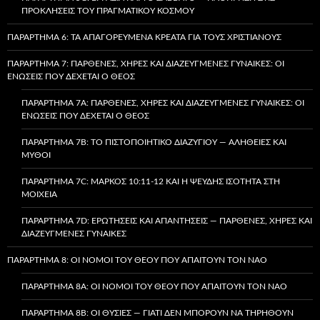
ΠΡΟΚΛΉΣΕΙΣ ΤΟΥ ΠΡΑΓΜΑΤΙΚΟΎ ΚΌΣΜΟΥ
ΠΑΡΆΡΤΗΜΑ 6: ΤΑ ΑΠΑΓΟΡΕΥΜΈΝΑ ΚΡΈΑΤΑ ΓΙΑ ΤΟΥΣ ΧΡΙΣΤΙΑΝΟΎΣ
ΠΑΡΆΡΤΗΜΑ 7: ΠΑΡΘΈΝΕΣ, ΧΉΡΕΣ ΚΑΙ ΔΙΑΖΕΥΓΜΈΝΕΣ ΓΥΝΑΊΚΕΣ: ΟΙ
ΕΝΏΣΕΙΣ ΠΟΥ ΔΈΧΕΤΑΙ Ο ΘΕΌΣ
ΠΑΡΆΡΤΗΜΑ 7A: ΠΑΡΘΈΝΕΣ, ΧΉΡΕΣ ΚΑΙ ΔΙΑΖΕΥΓΜΈΝΕΣ ΓΥΝΑΊΚΕΣ: ΟΙ
ΕΝΏΣΕΙΣ ΠΟΥ ΔΈΧΕΤΑΙ Ο ΘΕΌΣ
ΠΑΡΆΡΤΗΜΑ 7B: ΤΟ ΠΙΣΤΟΠΟΙΗΤΙΚΌ ΔΙΑΖΥΓΊΟΥ — ΑΛΉΘΕΙΕΣ ΚΑΙ
ΜΎΘΟΙ
ΠΑΡΆΡΤΗΜΑ 7C: ΜΆΡΚΟΣ 10:11-12 ΚΑΙ Η ΨΕΥΔΉΣ ΙΣΌΤΗΤΑ ΣΤΗ
ΜΟΙΧΕΊΑ
ΠΑΡΆΡΤΗΜΑ 7D: ΕΡΩΤΉΣΕΙΣ ΚΑΙ ΑΠΑΝΤΉΣΕΙΣ — ΠΑΡΘΈΝΕΣ, ΧΉΡΕΣ ΚΑΙ
ΔΙΑΖΕΥΓΜΈΝΕΣ ΓΥΝΑΊΚΕΣ
ΠΑΡΆΡΤΗΜΑ 8: ΟΙ ΝΌΜΟΙ ΤΟΥ ΘΕΟΎ ΠΟΥ ΑΠΑΙΤΟΎΝ ΤΟΝ ΝΑΌ
ΠΑΡΆΡΤΗΜΑ 8A: ΟΙ ΝΌΜΟΙ ΤΟΥ ΘΕΟΎ ΠΟΥ ΑΠΑΙΤΟΎΝ ΤΟΝ ΝΑΌ
ΠΑΡΆΡΤΗΜΑ 8B: ΟΙ ΘΥΣΊΕΣ — ΓΙΑΤΊ ΔΕΝ ΜΠΟΡΟΎΝ ΝΑ ΤΗΡΗΘΟΎΝ