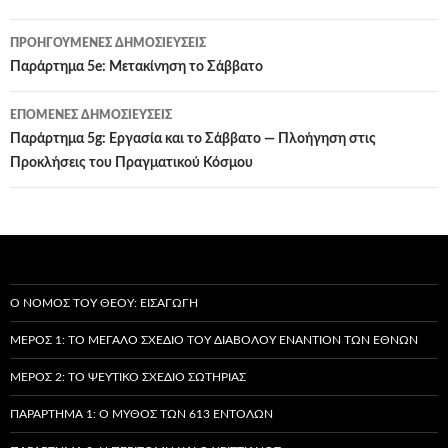
Πλοήγηση
ΠΡΟΗΓΟΎΜΕΝΕΣ ΔΗΜΟΣΙΕΎΣΕΙΣ
άρθρων
Παράρτημα 5e: Μετακίνηση το Σάββατο
ΕΠΌΜΕΝΕΣ ΔΗΜΟΣΙΕΎΣΕΙΣ
Παράρτημα 5g: Εργασία και το Σάββατο — Πλοήγηση στις
Προκλήσεις του Πραγματικού Κόσμου
Ο ΝΌΜΟΣ ΤΟΥ ΘΕΟΎ: ΕΙΣΑΓΩΓΉ
ΜΈΡΟΣ 1: ΤΟ ΜΕΓΆΛΟ ΣΧΈΔΙΟ ΤΟΥ ΔΙΑΒΌΛΟΥ ΕΝΑΝΤΊΟΝ ΤΩΝ ΕΘΝΏΝ
ΜΈΡΟΣ 2: ΤΟ ΨΕΎΤΙΚΟ ΣΧΈΔΙΟ ΣΩΤΗΡΊΑΣ
ΠΑΡΆΡΤΗΜΑ 1: Ο ΜΎΘΟΣ ΤΩΝ 613 ΕΝΤΟΛΏΝ