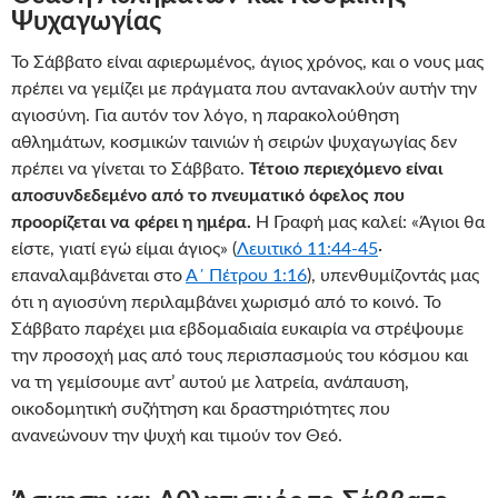
Ψυχαγωγίας
Το Σάββατο είναι αφιερωμένος, άγιος χρόνος, και ο νους μας
πρέπει να γεμίζει με πράγματα που αντανακλούν αυτήν την
αγιοσύνη. Για αυτόν τον λόγο, η παρακολούθηση
αθλημάτων, κοσμικών ταινιών ή σειρών ψυχαγωγίας δεν
πρέπει να γίνεται το Σάββατο.
Τέτοιο περιεχόμενο είναι
αποσυνδεδεμένο από το πνευματικό όφελος που
προορίζεται να φέρει η ημέρα.
Η Γραφή μας καλεί: «Άγιοι θα
είστε, γιατί εγώ είμαι άγιος» (
Λευιτικό 11:44-45
·
επαναλαμβάνεται στο
Α΄ Πέτρου 1:16
), υπενθυμίζοντάς μας
ότι η αγιοσύνη περιλαμβάνει χωρισμό από το κοινό. Το
Σάββατο παρέχει μια εβδομαδιαία ευκαιρία να στρέψουμε
την προσοχή μας από τους περισπασμούς του κόσμου και
να τη γεμίσουμε αντ’ αυτού με λατρεία, ανάπαυση,
οικοδομητική συζήτηση και δραστηριότητες που
ανανεώνουν την ψυχή και τιμούν τον Θεό.