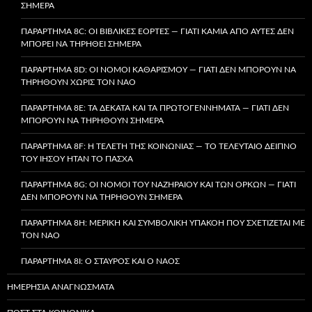
ΣΉΜΕΡΑ
ΠΑΡΆΡΤΗΜΑ 8C: ΟΙ ΒΙΒΛΙΚΈΣ ΕΟΡΤΈΣ — ΓΙΑΤΊ ΚΑΜΊΑ ΑΠΌ ΑΥΤΈΣ ΔΕΝ
ΜΠΟΡΕΊ ΝΑ ΤΗΡΗΘΕΊ ΣΉΜΕΡΑ
ΠΑΡΆΡΤΗΜΑ 8D: ΟΙ ΝΌΜΟΙ ΚΑΘΑΡΙΣΜΟΎ — ΓΙΑΤΊ ΔΕΝ ΜΠΟΡΟΎΝ ΝΑ
ΤΗΡΗΘΟΎΝ ΧΩΡΊΣ ΤΟΝ ΝΑΌ
ΠΑΡΆΡΤΗΜΑ 8E: ΤΑ ΔΈΚΑΤΑ ΚΑΙ ΤΑ ΠΡΩΤΟΓΕΝΝΉΜΑΤΑ — ΓΙΑΤΊ ΔΕΝ
ΜΠΟΡΟΎΝ ΝΑ ΤΗΡΗΘΟΎΝ ΣΉΜΕΡΑ
ΠΑΡΆΡΤΗΜΑ 8F: Η ΤΕΛΕΤΉ ΤΗΣ ΚΟΙΝΩΝΊΑΣ — ΤΟ ΤΕΛΕΥΤΑΊΟ ΔΕΊΠΝΟ
ΤΟΥ ΙΗΣΟΎ ΉΤΑΝ ΤΟ ΠΆΣΧΑ
ΠΑΡΆΡΤΗΜΑ 8G: ΟΙ ΝΌΜΟΙ ΤΟΥ ΝΑΖΗΡΑΊΟΥ ΚΑΙ ΤΩΝ ΌΡΚΩΝ — ΓΙΑΤΊ
ΔΕΝ ΜΠΟΡΟΎΝ ΝΑ ΤΗΡΗΘΟΎΝ ΣΉΜΕΡΑ
ΠΑΡΆΡΤΗΜΑ 8H: ΜΕΡΙΚΉ ΚΑΙ ΣΥΜΒΟΛΙΚΉ ΥΠΑΚΟΉ ΠΟΥ ΣΧΕΤΊΖΕΤΑΙ ΜΕ
ΤΟΝ ΝΑΌ
ΠΑΡΆΡΤΗΜΑ 8I: Ο ΣΤΑΥΡΌΣ ΚΑΙ Ο ΝΑΌΣ
ΗΜΕΡΉΣΙΑ ΑΝΑΓΝΏΣΜΑΤΑ