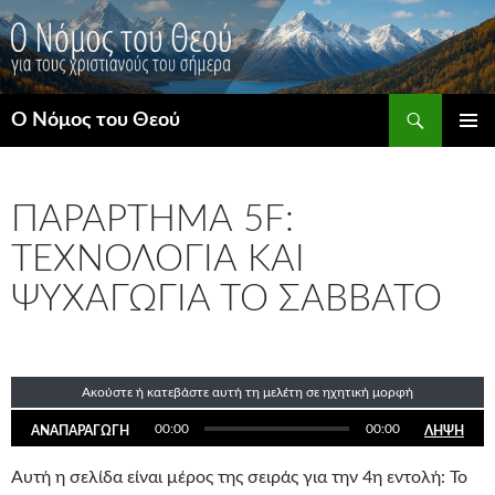
Μετάβαση
σε
περιεχόμενο
Αναζήτηση
Ο Νόμος του Θεού
ΚΎΡΙΟ
ΜΕΝΟΎ
ΠΑΡΆΡΤΗΜΑ 5F:
ΤΕΧΝΟΛΟΓΊΑ ΚΑΙ
ΨΥΧΑΓΩΓΊΑ ΤΟ ΣΆΒΒΑΤΟ
Ακούστε ή κατεβάστε αυτή τη μελέτη σε ηχητική μορφή
00:00
00:00
ΑΝΑΠΑΡΑΓΩΓΗ
ΛΗΨΗ
Αυτή η σελίδα είναι μέρος της σειράς για την 4η εντολή: Το