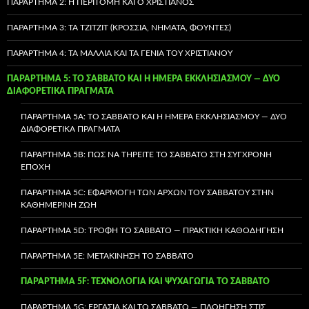
ΠΑΡΆΡΤΗΜΑ 2: Η ΠΕΡΙΤΟΜΉ ΚΑΙ Ο ΧΡΙΣΤΙΑΝΌΣ
ΠΑΡΆΡΤΗΜΑ 3: ΤΑ TZITZIT (ΚΡΌΣΣΙΑ, ΝΉΜΑΤΑ, ΦΟΎΝΤΕΣ)
ΠΑΡΆΡΤΗΜΑ 4: ΤΑ ΜΑΛΛΙΆ ΚΑΙ ΤΑ ΓΈΝΙΑ ΤΟΥ ΧΡΙΣΤΙΑΝΟΎ
ΠΑΡΆΡΤΗΜΑ 5: ΤΟ ΣΆΒΒΑΤΟ ΚΑΙ Η ΗΜΈΡΑ ΕΚΚΛΗΣΙΑΣΜΟΎ — ΔΎΟ
ΔΙΑΦΟΡΕΤΙΚΆ ΠΡΆΓΜΑΤΑ
ΠΑΡΆΡΤΗΜΑ 5A: ΤΟ ΣΆΒΒΑΤΟ ΚΑΙ Η ΗΜΈΡΑ ΕΚΚΛΗΣΙΑΣΜΟΎ — ΔΎΟ
ΔΙΑΦΟΡΕΤΙΚΆ ΠΡΆΓΜΑΤΑ
ΠΑΡΆΡΤΗΜΑ 5B: ΠΏΣ ΝΑ ΤΗΡΕΊΤΕ ΤΟ ΣΆΒΒΑΤΟ ΣΤΗ ΣΎΓΧΡΟΝΗ
ΕΠΟΧΉ
ΠΑΡΆΡΤΗΜΑ 5C: ΕΦΑΡΜΟΓΉ ΤΩΝ ΑΡΧΏΝ ΤΟΥ ΣΑΒΒΆΤΟΥ ΣΤΗΝ
ΚΑΘΗΜΕΡΙΝΉ ΖΩΉ
ΠΑΡΆΡΤΗΜΑ 5D: ΤΡΟΦΉ ΤΟ ΣΆΒΒΑΤΟ — ΠΡΑΚΤΙΚΉ ΚΑΘΟΔΉΓΗΣΗ
ΠΑΡΆΡΤΗΜΑ 5E: ΜΕΤΑΚΊΝΗΣΗ ΤΟ ΣΆΒΒΑΤΟ
ΠΑΡΆΡΤΗΜΑ 5F: ΤΕΧΝΟΛΟΓΊΑ ΚΑΙ ΨΥΧΑΓΩΓΊΑ ΤΟ ΣΆΒΒΑΤΟ
ΠΑΡΆΡΤΗΜΑ 5G: ΕΡΓΑΣΊΑ ΚΑΙ ΤΟ ΣΆΒΒΑΤΟ — ΠΛΟΉΓΗΣΗ ΣΤΙΣ