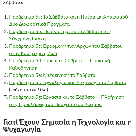
Σάββατο:
Παράρτημα 5a: Το Σάββατο και η Ημέρα Εκκλησιασμού —
Δύο Διαφορετικά Πράγματα
Παράρτημα 5b: Πώς να Τηρείτε το Σάββατο στη
Σύγχρονη Εποχή
Παράρτημα 5c: Εφαρμογή των Αρχών του Σαββάτου
στην Καθημερινή Ζωή
Παράρτημα 5d: Τροφή το Σάββατο — Πρακτική
Καθοδήγηση
Παράρτημα 5e: Μετακίνηση το Σάββατο
Παράρτημα 5f: Τεχνολογία και Ψυχαγωγία το Σάββατο
(Τρέχουσα σελίδα).
Παράρτημα 5g: Εργασία και το Σάββατο — Πλοήγηση
στις Προκλήσεις του Πραγματικού Κόσμου
Γιατί Έχουν Σημασία η Τεχνολογία και η
Ψυχαγωγία