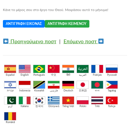
Κάνε το μέρος σου στο έργο του Θεού. Μοιράσου αυτό το μήνυμα!
ΑΝΤΙΓΡΑΦΉ ΕΙΚΌΝΑΣ
ΑΝΤΙΓΡΑΦΉ ΚΕΙΜΈΝΟΥ
Προηγούμενο ποστ
|
Επόμενο ποστ
Español
English
Português
中文
हिंदी
العربية
Français
Русский
עברית
Indonesia
Kiswahili
فارسی
Deutsch
日本語
বাংলা
Tagalog
اُردو
Italiano
한국어
Ελληνικά
Tiếng Việt
Polski
ไทย
Türkçe
Română