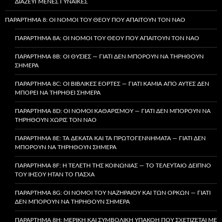
ΔΙΑΖΕΥΓΜΈΝΕΣ ΓΥΝΑΊΚΕΣ
ΠΑΡΆΡΤΗΜΑ 8: ΟΙ ΝΌΜΟΙ ΤΟΥ ΘΕΟΎ ΠΟΥ ΑΠΑΙΤΟΎΝ ΤΟΝ ΝΑΌ
ΠΑΡΆΡΤΗΜΑ 8A: ΟΙ ΝΌΜΟΙ ΤΟΥ ΘΕΟΎ ΠΟΥ ΑΠΑΙΤΟΎΝ ΤΟΝ ΝΑΌ
ΠΑΡΆΡΤΗΜΑ 8B: ΟΙ ΘΥΣΊΕΣ — ΓΙΑΤΊ ΔΕΝ ΜΠΟΡΟΎΝ ΝΑ ΤΗΡΗΘΟΎΝ
ΣΉΜΕΡΑ
ΠΑΡΆΡΤΗΜΑ 8C: ΟΙ ΒΙΒΛΙΚΈΣ ΕΟΡΤΈΣ — ΓΙΑΤΊ ΚΑΜΊΑ ΑΠΌ ΑΥΤΈΣ ΔΕΝ
ΜΠΟΡΕΊ ΝΑ ΤΗΡΗΘΕΊ ΣΉΜΕΡΑ
ΠΑΡΆΡΤΗΜΑ 8D: ΟΙ ΝΌΜΟΙ ΚΑΘΑΡΙΣΜΟΎ — ΓΙΑΤΊ ΔΕΝ ΜΠΟΡΟΎΝ ΝΑ
ΤΗΡΗΘΟΎΝ ΧΩΡΊΣ ΤΟΝ ΝΑΌ
ΠΑΡΆΡΤΗΜΑ 8E: ΤΑ ΔΈΚΑΤΑ ΚΑΙ ΤΑ ΠΡΩΤΟΓΕΝΝΉΜΑΤΑ — ΓΙΑΤΊ ΔΕΝ
ΜΠΟΡΟΎΝ ΝΑ ΤΗΡΗΘΟΎΝ ΣΉΜΕΡΑ
ΠΑΡΆΡΤΗΜΑ 8F: Η ΤΕΛΕΤΉ ΤΗΣ ΚΟΙΝΩΝΊΑΣ — ΤΟ ΤΕΛΕΥΤΑΊΟ ΔΕΊΠΝΟ
ΤΟΥ ΙΗΣΟΎ ΉΤΑΝ ΤΟ ΠΆΣΧΑ
ΠΑΡΆΡΤΗΜΑ 8G: ΟΙ ΝΌΜΟΙ ΤΟΥ ΝΑΖΗΡΑΊΟΥ ΚΑΙ ΤΩΝ ΌΡΚΩΝ — ΓΙΑΤΊ
ΔΕΝ ΜΠΟΡΟΎΝ ΝΑ ΤΗΡΗΘΟΎΝ ΣΉΜΕΡΑ
ΠΑΡΆΡΤΗΜΑ 8H: ΜΕΡΙΚΉ ΚΑΙ ΣΥΜΒΟΛΙΚΉ ΥΠΑΚΟΉ ΠΟΥ ΣΧΕΤΊΖΕΤΑΙ ΜΕ