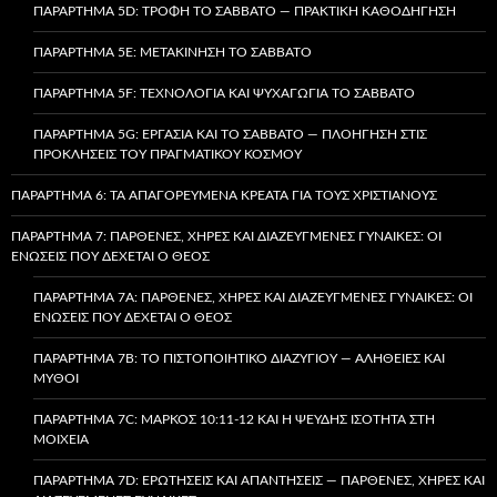
ΠΑΡΆΡΤΗΜΑ 5D: ΤΡΟΦΉ ΤΟ ΣΆΒΒΑΤΟ — ΠΡΑΚΤΙΚΉ ΚΑΘΟΔΉΓΗΣΗ
ΠΑΡΆΡΤΗΜΑ 5E: ΜΕΤΑΚΊΝΗΣΗ ΤΟ ΣΆΒΒΑΤΟ
ΠΑΡΆΡΤΗΜΑ 5F: ΤΕΧΝΟΛΟΓΊΑ ΚΑΙ ΨΥΧΑΓΩΓΊΑ ΤΟ ΣΆΒΒΑΤΟ
ΠΑΡΆΡΤΗΜΑ 5G: ΕΡΓΑΣΊΑ ΚΑΙ ΤΟ ΣΆΒΒΑΤΟ — ΠΛΟΉΓΗΣΗ ΣΤΙΣ
ΠΡΟΚΛΉΣΕΙΣ ΤΟΥ ΠΡΑΓΜΑΤΙΚΟΎ ΚΌΣΜΟΥ
ΠΑΡΆΡΤΗΜΑ 6: ΤΑ ΑΠΑΓΟΡΕΥΜΈΝΑ ΚΡΈΑΤΑ ΓΙΑ ΤΟΥΣ ΧΡΙΣΤΙΑΝΟΎΣ
ΠΑΡΆΡΤΗΜΑ 7: ΠΑΡΘΈΝΕΣ, ΧΉΡΕΣ ΚΑΙ ΔΙΑΖΕΥΓΜΈΝΕΣ ΓΥΝΑΊΚΕΣ: ΟΙ
ΕΝΏΣΕΙΣ ΠΟΥ ΔΈΧΕΤΑΙ Ο ΘΕΌΣ
ΠΑΡΆΡΤΗΜΑ 7A: ΠΑΡΘΈΝΕΣ, ΧΉΡΕΣ ΚΑΙ ΔΙΑΖΕΥΓΜΈΝΕΣ ΓΥΝΑΊΚΕΣ: ΟΙ
ΕΝΏΣΕΙΣ ΠΟΥ ΔΈΧΕΤΑΙ Ο ΘΕΌΣ
ΠΑΡΆΡΤΗΜΑ 7B: ΤΟ ΠΙΣΤΟΠΟΙΗΤΙΚΌ ΔΙΑΖΥΓΊΟΥ — ΑΛΉΘΕΙΕΣ ΚΑΙ
ΜΎΘΟΙ
ΠΑΡΆΡΤΗΜΑ 7C: ΜΆΡΚΟΣ 10:11-12 ΚΑΙ Η ΨΕΥΔΉΣ ΙΣΌΤΗΤΑ ΣΤΗ
ΜΟΙΧΕΊΑ
ΠΑΡΆΡΤΗΜΑ 7D: ΕΡΩΤΉΣΕΙΣ ΚΑΙ ΑΠΑΝΤΉΣΕΙΣ — ΠΑΡΘΈΝΕΣ, ΧΉΡΕΣ ΚΑΙ