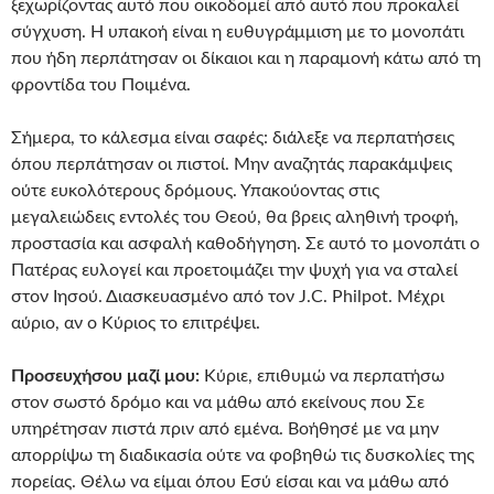
ξεχωρίζοντας αυτό που οικοδομεί από αυτό που προκαλεί
σύγχυση. Η υπακοή είναι η ευθυγράμμιση με το μονοπάτι
που ήδη περπάτησαν οι δίκαιοι και η παραμονή κάτω από τη
φροντίδα του Ποιμένα.
Σήμερα, το κάλεσμα είναι σαφές: διάλεξε να περπατήσεις
όπου περπάτησαν οι πιστοί. Μην αναζητάς παρακάμψεις
ούτε ευκολότερους δρόμους. Υπακούοντας στις
μεγαλειώδεις εντολές του Θεού, θα βρεις αληθινή τροφή,
προστασία και ασφαλή καθοδήγηση. Σε αυτό το μονοπάτι ο
Πατέρας ευλογεί και προετοιμάζει την ψυχή για να σταλεί
στον Ιησού. Διασκευασμένο από τον J.C. Philpot. Μέχρι
αύριο, αν ο Κύριος το επιτρέψει.
Προσευχήσου μαζί μου:
Κύριε, επιθυμώ να περπατήσω
στον σωστό δρόμο και να μάθω από εκείνους που Σε
υπηρέτησαν πιστά πριν από εμένα. Βοήθησέ με να μην
απορρίψω τη διαδικασία ούτε να φοβηθώ τις δυσκολίες της
πορείας. Θέλω να είμαι όπου Εσύ είσαι και να μάθω από