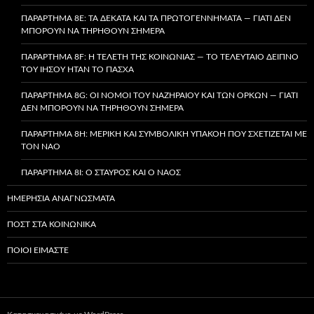
ΠΑΡΆΡΤΗΜΑ 8E: ΤΑ ΔΈΚΑΤΑ ΚΑΙ ΤΑ ΠΡΩΤΟΓΕΝΝΉΜΑΤΑ — ΓΙΑΤΊ ΔΕΝ
ΜΠΟΡΟΎΝ ΝΑ ΤΗΡΗΘΟΎΝ ΣΉΜΕΡΑ
ΠΑΡΆΡΤΗΜΑ 8F: Η ΤΕΛΕΤΉ ΤΗΣ ΚΟΙΝΩΝΊΑΣ — ΤΟ ΤΕΛΕΥΤΑΊΟ ΔΕΊΠΝΟ
ΤΟΥ ΙΗΣΟΎ ΉΤΑΝ ΤΟ ΠΆΣΧΑ
ΠΑΡΆΡΤΗΜΑ 8G: ΟΙ ΝΌΜΟΙ ΤΟΥ ΝΑΖΗΡΑΊΟΥ ΚΑΙ ΤΩΝ ΌΡΚΩΝ — ΓΙΑΤΊ
ΔΕΝ ΜΠΟΡΟΎΝ ΝΑ ΤΗΡΗΘΟΎΝ ΣΉΜΕΡΑ
ΠΑΡΆΡΤΗΜΑ 8H: ΜΕΡΙΚΉ ΚΑΙ ΣΥΜΒΟΛΙΚΉ ΥΠΑΚΟΉ ΠΟΥ ΣΧΕΤΊΖΕΤΑΙ ΜΕ
ΤΟΝ ΝΑΌ
ΠΑΡΆΡΤΗΜΑ 8I: Ο ΣΤΑΥΡΌΣ ΚΑΙ Ο ΝΑΌΣ
ΗΜΕΡΉΣΙΑ ΑΝΑΓΝΏΣΜΑΤΑ
ΠΟΣΤ ΣΤΑ ΚΟΙΝΩΝΙΚΆ
ΠΟΙΟΙ ΕΊΜΑΣΤΕ