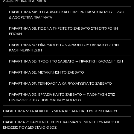
ΔΙΑΦΟΡΕΤΙΚΆ ΠΡΆΓΜΑΤΑ
ΠΑΡΆΡΤΗΜΑ 5A: ΤΟ ΣΆΒΒΑΤΟ ΚΑΙ Η ΗΜΈΡΑ ΕΚΚΛΗΣΙΑΣΜΟΎ — ΔΎΟ
ΔΙΑΦΟΡΕΤΙΚΆ ΠΡΆΓΜΑΤΑ
ΠΑΡΆΡΤΗΜΑ 5B: ΠΏΣ ΝΑ ΤΗΡΕΊΤΕ ΤΟ ΣΆΒΒΑΤΟ ΣΤΗ ΣΎΓΧΡΟΝΗ
ΕΠΟΧΉ
ΠΑΡΆΡΤΗΜΑ 5C: ΕΦΑΡΜΟΓΉ ΤΩΝ ΑΡΧΏΝ ΤΟΥ ΣΑΒΒΆΤΟΥ ΣΤΗΝ
ΚΑΘΗΜΕΡΙΝΉ ΖΩΉ
ΠΑΡΆΡΤΗΜΑ 5D: ΤΡΟΦΉ ΤΟ ΣΆΒΒΑΤΟ — ΠΡΑΚΤΙΚΉ ΚΑΘΟΔΉΓΗΣΗ
ΠΑΡΆΡΤΗΜΑ 5E: ΜΕΤΑΚΊΝΗΣΗ ΤΟ ΣΆΒΒΑΤΟ
ΠΑΡΆΡΤΗΜΑ 5F: ΤΕΧΝΟΛΟΓΊΑ ΚΑΙ ΨΥΧΑΓΩΓΊΑ ΤΟ ΣΆΒΒΑΤΟ
ΠΑΡΆΡΤΗΜΑ 5G: ΕΡΓΑΣΊΑ ΚΑΙ ΤΟ ΣΆΒΒΑΤΟ — ΠΛΟΉΓΗΣΗ ΣΤΙΣ
ΠΡΟΚΛΉΣΕΙΣ ΤΟΥ ΠΡΑΓΜΑΤΙΚΟΎ ΚΌΣΜΟΥ
ΠΑΡΆΡΤΗΜΑ 6: ΤΑ ΑΠΑΓΟΡΕΥΜΈΝΑ ΚΡΈΑΤΑ ΓΙΑ ΤΟΥΣ ΧΡΙΣΤΙΑΝΟΎΣ
ΠΑΡΆΡΤΗΜΑ 7: ΠΑΡΘΈΝΕΣ, ΧΉΡΕΣ ΚΑΙ ΔΙΑΖΕΥΓΜΈΝΕΣ ΓΥΝΑΊΚΕΣ: ΟΙ
ΕΝΏΣΕΙΣ ΠΟΥ ΔΈΧΕΤΑΙ Ο ΘΕΌΣ