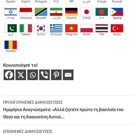
Español
English
Português
中文
हिंदी
العربية
Français
Русский
עברית
Indonesia
Kiswahili
فارسی
Deutsch
日本語
বাংলা
Tagalog
اُردو
Italiano
한국어
Ελληνικά
Tiếng Việt
Polski
ไทย
Türkçe
Română
Κοινοποίησέ το!
Πλοήγηση
ΠΡΟΗΓΟΎΜΕΝΕΣ ΔΗΜΟΣΙΕΎΣΕΙΣ
άρθρων
Ημερήσια Αναγνώσματα: «Αλλά ζητείτε πρώτα τη βασιλεία του
Θεού και τη δικαιοσύνη Αυτού…
ΕΠΌΜΕΝΕΣ ΔΗΜΟΣΙΕΎΣΕΙΣ