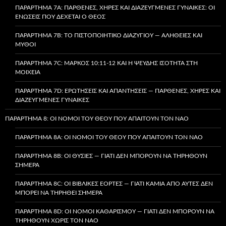
ΠΑΡΆΡΤΗΜΑ 7A: ΠΑΡΘΈΝΕΣ, ΧΉΡΕΣ ΚΑΙ ΔΙΑΖΕΥΓΜΈΝΕΣ ΓΥΝΑΊΚΕΣ: ΟΙ
ΕΝΏΣΕΙΣ ΠΟΥ ΔΈΧΕΤΑΙ Ο ΘΕΌΣ
ΠΑΡΆΡΤΗΜΑ 7B: ΤΟ ΠΙΣΤΟΠΟΙΗΤΙΚΌ ΔΙΑΖΥΓΊΟΥ — ΑΛΉΘΕΙΕΣ ΚΑΙ
ΜΎΘΟΙ
ΠΑΡΆΡΤΗΜΑ 7C: ΜΆΡΚΟΣ 10:11-12 ΚΑΙ Η ΨΕΥΔΉΣ ΙΣΌΤΗΤΑ ΣΤΗ
ΜΟΙΧΕΊΑ
ΠΑΡΆΡΤΗΜΑ 7D: ΕΡΩΤΉΣΕΙΣ ΚΑΙ ΑΠΑΝΤΉΣΕΙΣ — ΠΑΡΘΈΝΕΣ, ΧΉΡΕΣ ΚΑΙ
ΔΙΑΖΕΥΓΜΈΝΕΣ ΓΥΝΑΊΚΕΣ
ΠΑΡΆΡΤΗΜΑ 8: ΟΙ ΝΌΜΟΙ ΤΟΥ ΘΕΟΎ ΠΟΥ ΑΠΑΙΤΟΎΝ ΤΟΝ ΝΑΌ
ΠΑΡΆΡΤΗΜΑ 8A: ΟΙ ΝΌΜΟΙ ΤΟΥ ΘΕΟΎ ΠΟΥ ΑΠΑΙΤΟΎΝ ΤΟΝ ΝΑΌ
ΠΑΡΆΡΤΗΜΑ 8B: ΟΙ ΘΥΣΊΕΣ — ΓΙΑΤΊ ΔΕΝ ΜΠΟΡΟΎΝ ΝΑ ΤΗΡΗΘΟΎΝ
ΣΉΜΕΡΑ
ΠΑΡΆΡΤΗΜΑ 8C: ΟΙ ΒΙΒΛΙΚΈΣ ΕΟΡΤΈΣ — ΓΙΑΤΊ ΚΑΜΊΑ ΑΠΌ ΑΥΤΈΣ ΔΕΝ
ΜΠΟΡΕΊ ΝΑ ΤΗΡΗΘΕΊ ΣΉΜΕΡΑ
ΠΑΡΆΡΤΗΜΑ 8D: ΟΙ ΝΌΜΟΙ ΚΑΘΑΡΙΣΜΟΎ — ΓΙΑΤΊ ΔΕΝ ΜΠΟΡΟΎΝ ΝΑ
ΤΗΡΗΘΟΎΝ ΧΩΡΊΣ ΤΟΝ ΝΑΌ