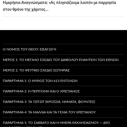
Ημερήσια Αναγνώσματα: «Ας πλησιάζουμε λοιπόν με παρρησία
στον θρόνο της χάριτος…
Ο ΝΌΜΟΣ ΤΟΥ ΘΕΟΎ: ΕΙΣΑΓΩΓΉ
ΜΈΡΟΣ 1: ΤΟ ΜΕΓΆΛΟ ΣΧΈΔΙΟ ΤΟΥ ΔΙΑΒΌΛΟΥ ΕΝΑΝΤΊΟΝ ΤΩΝ ΕΘΝΏΝ
ΜΈΡΟΣ 2: ΤΟ ΨΕΎΤΙΚΟ ΣΧΈΔΙΟ ΣΩΤΗΡΊΑΣ
ΠΑΡΆΡΤΗΜΑ 1: Ο ΜΎΘΟΣ ΤΩΝ 613 ΕΝΤΟΛΏΝ
ΠΑΡΆΡΤΗΜΑ 2: Η ΠΕΡΙΤΟΜΉ ΚΑΙ Ο ΧΡΙΣΤΙΑΝΌΣ
ΠΑΡΆΡΤΗΜΑ 3: ΤΑ TZITZIT (ΚΡΌΣΣΙΑ, ΝΉΜΑΤΑ, ΦΟΎΝΤΕΣ)
ΠΑΡΆΡΤΗΜΑ 4: ΤΑ ΜΑΛΛΙΆ ΚΑΙ ΤΑ ΓΈΝΙΑ ΤΟΥ ΧΡΙΣΤΙΑΝΟΎ
ΠΑΡΆΡΤΗΜΑ 5: ΤΟ ΣΆΒΒΑΤΟ ΚΑΙ Η ΗΜΈΡΑ ΕΚΚΛΗΣΙΑΣΜΟΎ — ΔΎΟ