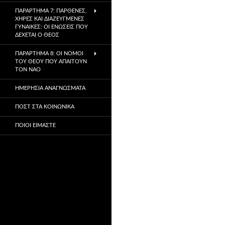
ΠΑΡΆΡΤΗΜΑ 7: ΠΑΡΘΈΝΕΣ,
ΧΉΡΕΣ ΚΑΙ ΔΙΑΖΕΥΓΜΈΝΕΣ
ΓΥΝΑΊΚΕΣ: ΟΙ ΕΝΏΣΕΙΣ ΠΟΥ
ΔΈΧΕΤΑΙ Ο ΘΕΌΣ
ΠΑΡΆΡΤΗΜΑ 8: ΟΙ ΝΌΜΟΙ
ΤΟΥ ΘΕΟΎ ΠΟΥ ΑΠΑΙΤΟΎΝ
ΤΟΝ ΝΑΌ
ΗΜΕΡΉΣΙΑ ΑΝΑΓΝΏΣΜΑΤΑ
ΠΟΣΤ ΣΤΑ ΚΟΙΝΩΝΙΚΆ
ΠΟΙΟΙ ΕΊΜΑΣΤΕ