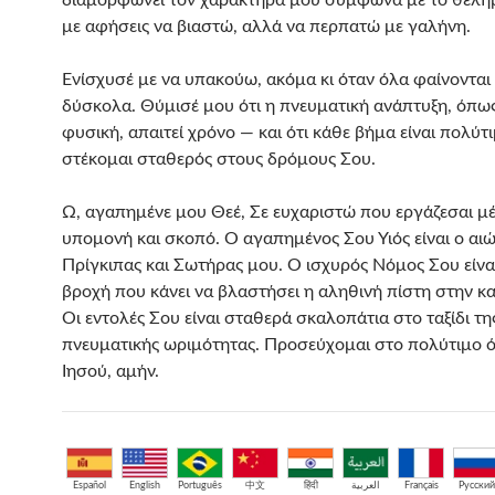
διαμορφώνει τον χαρακτήρα μου σύμφωνα με το θέλη
με αφήσεις να βιαστώ, αλλά να περπατώ με γαλήνη.
Ενίσχυσέ με να υπακούω, ακόμα κι όταν όλα φαίνονται
δύσκολα. Θύμισέ μου ότι η πνευματική ανάπτυξη, όπως
φυσική, απαιτεί χρόνο — και ότι κάθε βήμα είναι πολύτ
στέκομαι σταθερός στους δρόμους Σου.
Ω, αγαπημένε μου Θεέ, Σε ευχαριστώ που εργάζεσαι μ
υπομονή και σκοπό. Ο αγαπημένος Σου Υιός είναι ο αιώ
Πρίγκιπας και Σωτήρας μου. Ο ισχυρός Νόμος Σου είνα
βροχή που κάνει να βλαστήσει η αληθινή πίστη στην κ
Οι εντολές Σου είναι σταθερά σκαλοπάτια στο ταξίδι τη
πνευματικής ωριμότητας. Προσεύχομαι στο πολύτιμο 
Ιησού, αμήν.
Español
English
Português
中文
हिंदी
العربية
Français
Русский