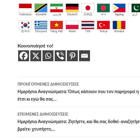
Indonesia
Kiswahili
فارسی
Deutsch
日本語
বাংলা
Tagalog
اُردو
한국어
Ελληνικά
Tiếng Việt
Polski
ไทย
Türkçe
Română
Κοινοποίησέ το!
Πλοήγηση
ΠΡΟΗΓΟΎΜΕΝΕΣ ΔΗΜΟΣΙΕΎΣΕΙΣ
άρθρων
Ημερήσια Αναγνώσματα: Όπως κάποιον που τον παρηγορεί η 
έτσι κι εγώ θα σας…
ΕΠΌΜΕΝΕΣ ΔΗΜΟΣΙΕΎΣΕΙΣ
Ημερήσια Αναγνώσματα: Ζητήστε, και θα σας δοθεί· αναζητήστ
βρείτε· χτυπήστε,…