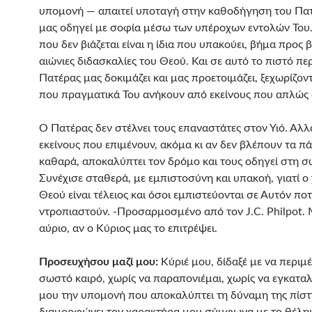
υπομονή — απαιτεί υποταγή στην καθοδήγηση του Πατ
μας οδηγεί με σοφία μέσω των υπέροχων εντολών Του.
που δεν βιάζεται είναι η ίδια που υπακούει, βήμα προς β
αιώνιες διδασκαλίες του Θεού. Και σε αυτό το πιστό π
Πατέρας μας δοκιμάζει και μας προετοιμάζει, ξεχωρίζον
που πραγματικά Του ανήκουν από εκείνους που απλώς 
Ο Πατέρας δεν στέλνει τους επαναστάτες στον Υιό. Αλλ
εκείνους που επιμένουν, ακόμα κι αν δεν βλέπουν τα π
καθαρά, αποκαλύπτει τον δρόμο και τους οδηγεί στη σ
Συνέχισε σταθερά, με εμπιστοσύνη και υπακοή, γιατί ο
Θεού είναι τέλειος και όσοι εμπιστεύονται σε Αυτόν ποτ
ντροπιαστούν. -Προσαρμοσμένο από τον J.C. Philpot. 
αύριο, αν ο Κύριος μας το επιτρέψει.
Προσευχήσου μαζί μου:
Κύριέ μου, δίδαξέ με να περιμ
σωστό καιρό, χωρίς να παραπονιέμαι, χωρίς να εγκατα
μου την υπομονή που αποκαλύπτει τη δύναμη της πίστ