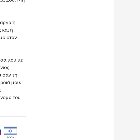
μά Σου. Μη
 αργά ή
 και η
ιμο όταν
έσα μου με
νιος
ι σαν τη
αρδιά μου.
ς
όνομα του
עברית