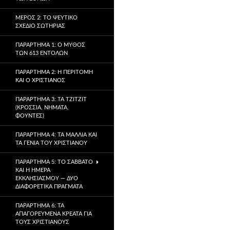
ΜΈΡΟΣ 2: ΤΟ ΨΕΎΤΙΚΟ
ΣΧΈΔΙΟ ΣΩΤΗΡΊΑΣ
ΠΑΡΆΡΤΗΜΑ 1: Ο ΜΎΘΟΣ
ΤΩΝ 613 ΕΝΤΟΛΏΝ
ΠΑΡΆΡΤΗΜΑ 2: Η ΠΕΡΙΤΟΜΉ
ΚΑΙ Ο ΧΡΙΣΤΙΑΝΌΣ
ΠΑΡΆΡΤΗΜΑ 3: ΤΑ TZITZIT
(ΚΡΌΣΣΙΑ, ΝΉΜΑΤΑ,
ΦΟΎΝΤΕΣ)
ΠΑΡΆΡΤΗΜΑ 4: ΤΑ ΜΑΛΛΙΆ ΚΑΙ
ΤΑ ΓΈΝΙΑ ΤΟΥ ΧΡΙΣΤΙΑΝΟΎ
ΠΑΡΆΡΤΗΜΑ 5: ΤΟ ΣΆΒΒΑΤΟ
ΚΑΙ Η ΗΜΈΡΑ
ΕΚΚΛΗΣΙΑΣΜΟΎ — ΔΎΟ
ΔΙΑΦΟΡΕΤΙΚΆ ΠΡΆΓΜΑΤΑ
ΠΑΡΆΡΤΗΜΑ 6: ΤΑ
ΑΠΑΓΟΡΕΥΜΈΝΑ ΚΡΈΑΤΑ ΓΙΑ
ΤΟΥΣ ΧΡΙΣΤΙΑΝΟΎΣ