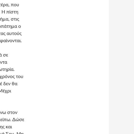
έρα, που
 Η πίστη
ήμα, στις
ερπάτημα ο
τας αυτούς
φαίνονται.
ά σε
άντα
ωτηρία.
 χρόνος του
έ δεν θα
Μέχρι
ένω στον
λείπω. Δώσε
ης και