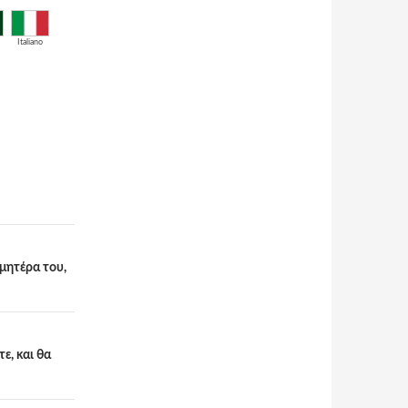
Italiano
μητέρα του,
ε, και θα