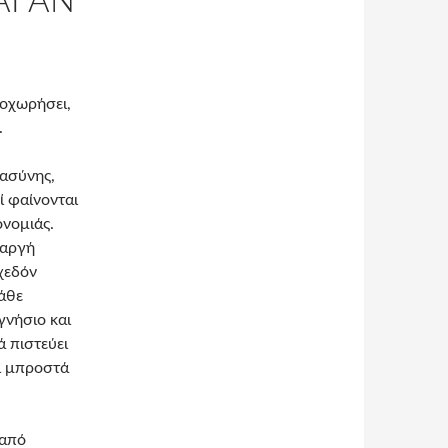
ΑΙ ΑΝ
ποχωρήσει,
.
ιασύνης,
ί φαίνονται
ονομιάς.
 αργή
χεδόν
άθε
γνήσιο και
ά πιστεύει
αι μπροστά
 από