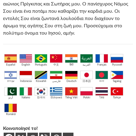
αιώνιος Πρίγκιπας και Σωτήρας μου. Ο πανίσχυρος Νόμος
Σου είναι ένα ποτάμι που καθαρίζει την καρδιά μου. Οι
εντολές Σου είναι ζωντανά λουλούδια που διαχέουν το
άρωμα της αγάπης Σου στη ζωή μου. Προσεύχομαι στο
πολύτιμο όνομα του Ιησού, αμήν.
Español
English
Português
中文
हिंदी
العربية
Français
Русский
עברית
Indonesia
Kiswahili
فارسی
Deutsch
日本語
বাংলা
Tagalog
اُردو
Italiano
한국어
Ελληνικά
Tiếng Việt
Polski
ไทย
Türkçe
Română
Κοινοποίησέ το!