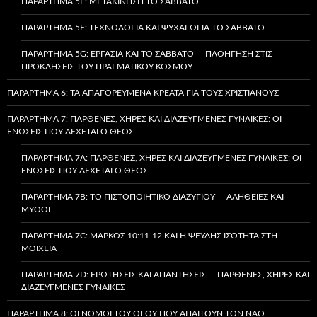
ΠΑΡΆΡΤΗΜΑ 5E: ΜΕΤΑΚΊΝΗΣΗ ΤΟ ΣΆΒΒΑΤΟ
ΠΑΡΆΡΤΗΜΑ 5F: ΤΕΧΝΟΛΟΓΊΑ ΚΑΙ ΨΥΧΑΓΩΓΊΑ ΤΟ ΣΆΒΒΑΤΟ
ΠΑΡΆΡΤΗΜΑ 5G: ΕΡΓΑΣΊΑ ΚΑΙ ΤΟ ΣΆΒΒΑΤΟ — ΠΛΟΉΓΗΣΗ ΣΤΙΣ
ΠΡΟΚΛΉΣΕΙΣ ΤΟΥ ΠΡΑΓΜΑΤΙΚΟΎ ΚΌΣΜΟΥ
ΠΑΡΆΡΤΗΜΑ 6: ΤΑ ΑΠΑΓΟΡΕΥΜΈΝΑ ΚΡΈΑΤΑ ΓΙΑ ΤΟΥΣ ΧΡΙΣΤΙΑΝΟΎΣ
ΠΑΡΆΡΤΗΜΑ 7: ΠΑΡΘΈΝΕΣ, ΧΉΡΕΣ ΚΑΙ ΔΙΑΖΕΥΓΜΈΝΕΣ ΓΥΝΑΊΚΕΣ: ΟΙ
ΕΝΏΣΕΙΣ ΠΟΥ ΔΈΧΕΤΑΙ Ο ΘΕΌΣ
ΠΑΡΆΡΤΗΜΑ 7A: ΠΑΡΘΈΝΕΣ, ΧΉΡΕΣ ΚΑΙ ΔΙΑΖΕΥΓΜΈΝΕΣ ΓΥΝΑΊΚΕΣ: ΟΙ
ΕΝΏΣΕΙΣ ΠΟΥ ΔΈΧΕΤΑΙ Ο ΘΕΌΣ
ΠΑΡΆΡΤΗΜΑ 7B: ΤΟ ΠΙΣΤΟΠΟΙΗΤΙΚΌ ΔΙΑΖΥΓΊΟΥ — ΑΛΉΘΕΙΕΣ ΚΑΙ
ΜΎΘΟΙ
ΠΑΡΆΡΤΗΜΑ 7C: ΜΆΡΚΟΣ 10:11-12 ΚΑΙ Η ΨΕΥΔΉΣ ΙΣΌΤΗΤΑ ΣΤΗ
ΜΟΙΧΕΊΑ
ΠΑΡΆΡΤΗΜΑ 7D: ΕΡΩΤΉΣΕΙΣ ΚΑΙ ΑΠΑΝΤΉΣΕΙΣ — ΠΑΡΘΈΝΕΣ, ΧΉΡΕΣ ΚΑΙ
ΔΙΑΖΕΥΓΜΈΝΕΣ ΓΥΝΑΊΚΕΣ
ΠΑΡΆΡΤΗΜΑ 8: ΟΙ ΝΌΜΟΙ ΤΟΥ ΘΕΟΎ ΠΟΥ ΑΠΑΙΤΟΎΝ ΤΟΝ ΝΑΌ