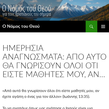
Μετάβαση
σε
περιεχόμενο
Αναζήτηση
Ο Νόμος του Θεού
ΚΎΡΙΟ
ΜΕΝΟΎ
ΗΜΕΡΉΣΙΑ
ΑΝΑΓΝΏΣΜΑΤΑ: ΑΠΌ ΑΥΤΌ
ΘΑ ΓΝΩΡΊΣΟΥΝ ΌΛΟΙ ΌΤΙ
ΕΊΣΤΕ ΜΑΘΗΤΈΣ ΜΟΥ, ΑΝ…
«Από αυτό θα γνωρίσουν όλοι ότι είστε μαθητές μου, αν
έχετε αγάπη ο ένας για τον άλλον» (Ιωάννης 13:35).
Το να αγαπάμε όπως μας αγάπησε ο Ιησούς είναι μια