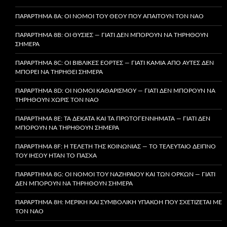
ΠΑΡΆΡΤΗΜΑ 8A: ΟΙ ΝΌΜΟΙ ΤΟΥ ΘΕΟΎ ΠΟΥ ΑΠΑΙΤΟΎΝ ΤΟΝ ΝΑΌ
ΠΑΡΆΡΤΗΜΑ 8B: ΟΙ ΘΥΣΊΕΣ — ΓΙΑΤΊ ΔΕΝ ΜΠΟΡΟΎΝ ΝΑ ΤΗΡΗΘΟΎΝ
ΣΉΜΕΡΑ
ΠΑΡΆΡΤΗΜΑ 8C: ΟΙ ΒΙΒΛΙΚΈΣ ΕΟΡΤΈΣ — ΓΙΑΤΊ ΚΑΜΊΑ ΑΠΌ ΑΥΤΈΣ ΔΕΝ
ΜΠΟΡΕΊ ΝΑ ΤΗΡΗΘΕΊ ΣΉΜΕΡΑ
ΠΑΡΆΡΤΗΜΑ 8D: ΟΙ ΝΌΜΟΙ ΚΑΘΑΡΙΣΜΟΎ — ΓΙΑΤΊ ΔΕΝ ΜΠΟΡΟΎΝ ΝΑ
ΤΗΡΗΘΟΎΝ ΧΩΡΊΣ ΤΟΝ ΝΑΌ
ΠΑΡΆΡΤΗΜΑ 8E: ΤΑ ΔΈΚΑΤΑ ΚΑΙ ΤΑ ΠΡΩΤΟΓΕΝΝΉΜΑΤΑ — ΓΙΑΤΊ ΔΕΝ
ΜΠΟΡΟΎΝ ΝΑ ΤΗΡΗΘΟΎΝ ΣΉΜΕΡΑ
ΠΑΡΆΡΤΗΜΑ 8F: Η ΤΕΛΕΤΉ ΤΗΣ ΚΟΙΝΩΝΊΑΣ — ΤΟ ΤΕΛΕΥΤΑΊΟ ΔΕΊΠΝΟ
ΤΟΥ ΙΗΣΟΎ ΉΤΑΝ ΤΟ ΠΆΣΧΑ
ΠΑΡΆΡΤΗΜΑ 8G: ΟΙ ΝΌΜΟΙ ΤΟΥ ΝΑΖΗΡΑΊΟΥ ΚΑΙ ΤΩΝ ΌΡΚΩΝ — ΓΙΑΤΊ
ΔΕΝ ΜΠΟΡΟΎΝ ΝΑ ΤΗΡΗΘΟΎΝ ΣΉΜΕΡΑ
ΠΑΡΆΡΤΗΜΑ 8H: ΜΕΡΙΚΉ ΚΑΙ ΣΥΜΒΟΛΙΚΉ ΥΠΑΚΟΉ ΠΟΥ ΣΧΕΤΊΖΕΤΑΙ ΜΕ
ΤΟΝ ΝΑΌ