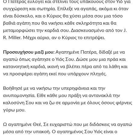
Ο Πατέρας ευλογεί και στέλνει τους υπάκουους στον Υιό για
συγχώρεση και σωτηρία. Επίλεξε να αγαπάς, ακόμα κι όταν
είναι δύσκολο, και ο Κύριος θα χύσει μέσα σου μια τόσο
βαθιά αγάπη που θα νικήσει κάθε σκληρότητα και θα
μεταμορφώσει την καρδιά σου. Διασκευασμένο από τον J.
R. Miller. Μέχρι αύριο, αν ο Κύριος το επιτρέψει.
Προσευχήσου μαζί μου:
Αγαπημένε Πατέρα, δίδαξέ με να
αγαπώ όπως αγάπησε ο Υιός Σου. Δώσε μου μια πράα και
κατανοητική καρδιά, ικανή να βλέπει πέρα από τα λάθη και
να προσφέρει αγάπη εκεί που υπάρχουν πληγές.
Βοήθησέ με να νικήσω την υπερηφάνεια και την
ανυπομονησία. Είθε κάθε μου πράξη να αντανακλά την
καλοσύνη Σου και να ζω σε αρμονία με όλους όσους φέρνεις
γύρω μου.
Ω αγαπημένε Θεέ, Σε ευχαριστώ που με διδάσκεις να αγαπώ
μέσα από την υπακοή. Ο αγαπημένος Σου Υιός είναι ο