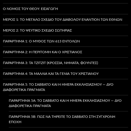
Ο ΝΌΜΟΣ ΤΟΥ ΘΕΟΎ: ΕΙΣΑΓΩΓΉ
ΜΈΡΟΣ 1: ΤΟ ΜΕΓΆΛΟ ΣΧΈΔΙΟ ΤΟΥ ΔΙΑΒΌΛΟΥ ΕΝΑΝΤΊΟΝ ΤΩΝ ΕΘΝΏΝ
ΜΈΡΟΣ 2: ΤΟ ΨΕΎΤΙΚΟ ΣΧΈΔΙΟ ΣΩΤΗΡΊΑΣ
ΠΑΡΆΡΤΗΜΑ 1: Ο ΜΎΘΟΣ ΤΩΝ 613 ΕΝΤΟΛΏΝ
ΠΑΡΆΡΤΗΜΑ 2: Η ΠΕΡΙΤΟΜΉ ΚΑΙ Ο ΧΡΙΣΤΙΑΝΌΣ
ΠΑΡΆΡΤΗΜΑ 3: ΤΑ TZITZIT (ΚΡΌΣΣΙΑ, ΝΉΜΑΤΑ, ΦΟΎΝΤΕΣ)
ΠΑΡΆΡΤΗΜΑ 4: ΤΑ ΜΑΛΛΙΆ ΚΑΙ ΤΑ ΓΈΝΙΑ ΤΟΥ ΧΡΙΣΤΙΑΝΟΎ
ΠΑΡΆΡΤΗΜΑ 5: ΤΟ ΣΆΒΒΑΤΟ ΚΑΙ Η ΗΜΈΡΑ ΕΚΚΛΗΣΙΑΣΜΟΎ — ΔΎΟ
ΔΙΑΦΟΡΕΤΙΚΆ ΠΡΆΓΜΑΤΑ
ΠΑΡΆΡΤΗΜΑ 5A: ΤΟ ΣΆΒΒΑΤΟ ΚΑΙ Η ΗΜΈΡΑ ΕΚΚΛΗΣΙΑΣΜΟΎ — ΔΎΟ
ΔΙΑΦΟΡΕΤΙΚΆ ΠΡΆΓΜΑΤΑ
ΠΑΡΆΡΤΗΜΑ 5B: ΠΏΣ ΝΑ ΤΗΡΕΊΤΕ ΤΟ ΣΆΒΒΑΤΟ ΣΤΗ ΣΎΓΧΡΟΝΗ
ΕΠΟΧΉ