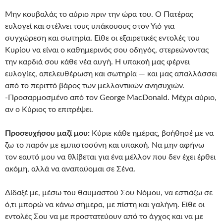
Μην κουβαλάς το αύριο πριν την ώρα του. Ο Πατέρας
ευλογεί και στέλνει τους υπάκουους στον Υιό για
συγχώρεση και σωτηρία. Είθε οι εξαιρετικές εντολές του
Κυρίου να είναι ο καθημερινός σου οδηγός, στερεώνοντας
την καρδιά σου κάθε νέα αυγή. Η υπακοή μας φέρνει
ευλογίες, απελευθέρωση και σωτηρία — και μας απαλλάσσει
από το περιττό βάρος των μελλοντικών ανησυχιών.
-Προσαρμοσμένο από τον George MacDonald. Μέχρι αύριο,
αν ο Κύριος το επιτρέψει.
Προσευχήσου μαζί μου:
Κύριε κάθε ημέρας, βοήθησέ με να
ζω το παρόν με εμπιστοσύνη και υπακοή. Να μην αφήνω
τον εαυτό μου να θλίβεται για ένα μέλλον που δεν έχει έρθει
ακόμη, αλλά να αναπαύομαι σε Σένα.
Δίδαξέ με, μέσω του θαυμαστού Σου Νόμου, να εστιάζω σε
ό,τι μπορώ να κάνω σήμερα, με πίστη και γαλήνη. Είθε οι
εντολές Σου να με προστατεύουν από το άγχος και να με