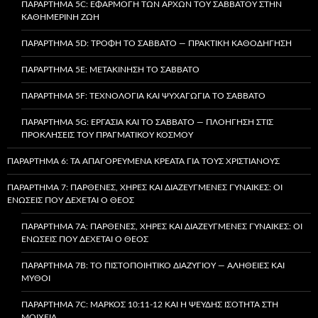
ΠΑΡΆΡΤΗΜΑ 5C: ΕΦΑΡΜΟΓΉ ΤΩΝ ΑΡΧΏΝ ΤΟΥ ΣΑΒΒΆΤΟΥ ΣΤΗΝ
ΚΑΘΗΜΕΡΙΝΉ ΖΩΉ
ΠΑΡΆΡΤΗΜΑ 5D: ΤΡΟΦΉ ΤΟ ΣΆΒΒΑΤΟ — ΠΡΑΚΤΙΚΉ ΚΑΘΟΔΉΓΗΣΗ
ΠΑΡΆΡΤΗΜΑ 5E: ΜΕΤΑΚΊΝΗΣΗ ΤΟ ΣΆΒΒΑΤΟ
ΠΑΡΆΡΤΗΜΑ 5F: ΤΕΧΝΟΛΟΓΊΑ ΚΑΙ ΨΥΧΑΓΩΓΊΑ ΤΟ ΣΆΒΒΑΤΟ
ΠΑΡΆΡΤΗΜΑ 5G: ΕΡΓΑΣΊΑ ΚΑΙ ΤΟ ΣΆΒΒΑΤΟ — ΠΛΟΉΓΗΣΗ ΣΤΙΣ
ΠΡΟΚΛΉΣΕΙΣ ΤΟΥ ΠΡΑΓΜΑΤΙΚΟΎ ΚΌΣΜΟΥ
ΠΑΡΆΡΤΗΜΑ 6: ΤΑ ΑΠΑΓΟΡΕΥΜΈΝΑ ΚΡΈΑΤΑ ΓΙΑ ΤΟΥΣ ΧΡΙΣΤΙΑΝΟΎΣ
ΠΑΡΆΡΤΗΜΑ 7: ΠΑΡΘΈΝΕΣ, ΧΉΡΕΣ ΚΑΙ ΔΙΑΖΕΥΓΜΈΝΕΣ ΓΥΝΑΊΚΕΣ: ΟΙ
ΕΝΏΣΕΙΣ ΠΟΥ ΔΈΧΕΤΑΙ Ο ΘΕΌΣ
ΠΑΡΆΡΤΗΜΑ 7A: ΠΑΡΘΈΝΕΣ, ΧΉΡΕΣ ΚΑΙ ΔΙΑΖΕΥΓΜΈΝΕΣ ΓΥΝΑΊΚΕΣ: ΟΙ
ΕΝΏΣΕΙΣ ΠΟΥ ΔΈΧΕΤΑΙ Ο ΘΕΌΣ
ΠΑΡΆΡΤΗΜΑ 7B: ΤΟ ΠΙΣΤΟΠΟΙΗΤΙΚΌ ΔΙΑΖΥΓΊΟΥ — ΑΛΉΘΕΙΕΣ ΚΑΙ
ΜΎΘΟΙ
ΠΑΡΆΡΤΗΜΑ 7C: ΜΆΡΚΟΣ 10:11-12 ΚΑΙ Η ΨΕΥΔΉΣ ΙΣΌΤΗΤΑ ΣΤΗ
ΜΟΙΧΕΊΑ