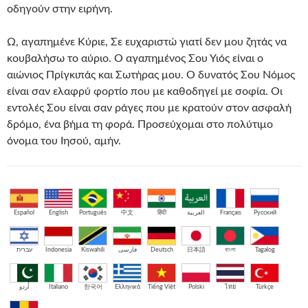
οδηγούν στην ειρήνη.
Ω, αγαπημένε Κύριε, Σε ευχαριστώ γιατί δεν μου ζητάς να
κουβαλήσω το αύριο. Ο αγαπημένος Σου Υιός είναι ο
αιώνιος Πρίγκιπάς και Σωτήρας μου. Ο δυνατός Σου Νόμος
είναι σαν ελαφρύ φορτίο που με καθοδηγεί με σοφία. Οι
εντολές Σου είναι σαν ράγες που με κρατούν στον ασφαλή
δρόμο, ένα βήμα τη φορά. Προσεύχομαι στο πολύτιμο
όνομα του Ιησού, αμήν.
Español
English
Português
中文
हिंदी
العربية
Français
Русский
עברית
Indonesia
Kiswahili
فارسی
Deutsch
日本語
বাংলা
Tagalog
اُردو
Italiano
한국어
Ελληνικά
Tiếng Việt
Polski
ไทย
Türkçe