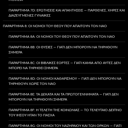
ΠΑΡΆΡΤΗΜΑ 7D: ΕΡΩΤΉΣΕΙΣ ΚΑΙ ΑΠΑΝΤΉΣΕΙΣ — ΠΑΡΘΈΝΕΣ, ΧΉΡΕΣ ΚΑΙ
ΔΙΑΖΕΥΓΜΈΝΕΣ ΓΥΝΑΊΚΕΣ
ΠΑΡΆΡΤΗΜΑ 8: ΟΙ ΝΌΜΟΙ ΤΟΥ ΘΕΟΎ ΠΟΥ ΑΠΑΙΤΟΎΝ ΤΟΝ ΝΑΌ
ΠΑΡΆΡΤΗΜΑ 8A: ΟΙ ΝΌΜΟΙ ΤΟΥ ΘΕΟΎ ΠΟΥ ΑΠΑΙΤΟΎΝ ΤΟΝ ΝΑΌ
ΠΑΡΆΡΤΗΜΑ 8B: ΟΙ ΘΥΣΊΕΣ — ΓΙΑΤΊ ΔΕΝ ΜΠΟΡΟΎΝ ΝΑ ΤΗΡΗΘΟΎΝ
ΣΉΜΕΡΑ
ΠΑΡΆΡΤΗΜΑ 8C: ΟΙ ΒΙΒΛΙΚΈΣ ΕΟΡΤΈΣ — ΓΙΑΤΊ ΚΑΜΊΑ ΑΠΌ ΑΥΤΈΣ ΔΕΝ
ΜΠΟΡΕΊ ΝΑ ΤΗΡΗΘΕΊ ΣΉΜΕΡΑ
ΠΑΡΆΡΤΗΜΑ 8D: ΟΙ ΝΌΜΟΙ ΚΑΘΑΡΙΣΜΟΎ — ΓΙΑΤΊ ΔΕΝ ΜΠΟΡΟΎΝ ΝΑ
ΤΗΡΗΘΟΎΝ ΧΩΡΊΣ ΤΟΝ ΝΑΌ
ΠΑΡΆΡΤΗΜΑ 8E: ΤΑ ΔΈΚΑΤΑ ΚΑΙ ΤΑ ΠΡΩΤΟΓΕΝΝΉΜΑΤΑ — ΓΙΑΤΊ ΔΕΝ
ΜΠΟΡΟΎΝ ΝΑ ΤΗΡΗΘΟΎΝ ΣΉΜΕΡΑ
ΠΑΡΆΡΤΗΜΑ 8F: Η ΤΕΛΕΤΉ ΤΗΣ ΚΟΙΝΩΝΊΑΣ — ΤΟ ΤΕΛΕΥΤΑΊΟ ΔΕΊΠΝΟ
ΤΟΥ ΙΗΣΟΎ ΉΤΑΝ ΤΟ ΠΆΣΧΑ
ΠΑΡΆΡΤΗΜΑ 8G: ΟΙ ΝΌΜΟΙ ΤΟΥ ΝΑΖΗΡΑΊΟΥ ΚΑΙ ΤΩΝ ΌΡΚΩΝ — ΓΙΑΤΊ