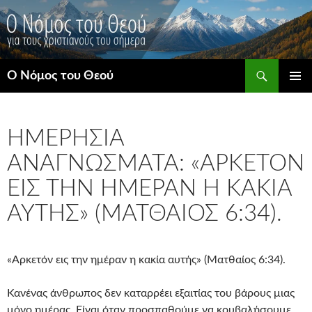
Μετάβαση
σε
περιεχόμενο
Αναζήτηση
Ο Νόμος του Θεού
ΚΎΡΙΟ
ΜΕΝΟΎ
ΗΜΕΡΉΣΙΑ
ΑΝΑΓΝΏΣΜΑΤΑ: «ΑΡΚΕΤΌΝ
ΕΙΣ ΤΗΝ ΗΜΈΡΑΝ Η ΚΑΚΊΑ
ΑΥΤΉΣ» (ΜΑΤΘΑΊΟΣ 6:34).
«Αρκετόν εις την ημέραν η κακία αυτής» (Ματθαίος 6:34).
Κανένας άνθρωπος δεν καταρρέει εξαιτίας του βάρους μιας
μόνο ημέρας. Είναι όταν προσπαθούμε να κουβαλήσουμε,