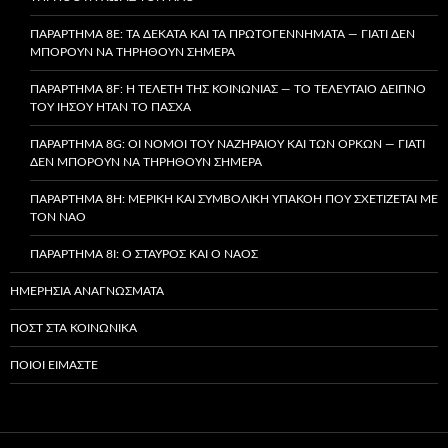
ΠΑΡΆΡΤΗΜΑ 8E: ΤΑ ΔΈΚΑΤΑ ΚΑΙ ΤΑ ΠΡΩΤΟΓΕΝΝΉΜΑΤΑ — ΓΙΑΤΊ ΔΕΝ
ΜΠΟΡΟΎΝ ΝΑ ΤΗΡΗΘΟΎΝ ΣΉΜΕΡΑ
ΠΑΡΆΡΤΗΜΑ 8F: Η ΤΕΛΕΤΉ ΤΗΣ ΚΟΙΝΩΝΊΑΣ — ΤΟ ΤΕΛΕΥΤΑΊΟ ΔΕΊΠΝΟ
ΤΟΥ ΙΗΣΟΎ ΉΤΑΝ ΤΟ ΠΆΣΧΑ
ΠΑΡΆΡΤΗΜΑ 8G: ΟΙ ΝΌΜΟΙ ΤΟΥ ΝΑΖΗΡΑΊΟΥ ΚΑΙ ΤΩΝ ΌΡΚΩΝ — ΓΙΑΤΊ
ΔΕΝ ΜΠΟΡΟΎΝ ΝΑ ΤΗΡΗΘΟΎΝ ΣΉΜΕΡΑ
ΠΑΡΆΡΤΗΜΑ 8H: ΜΕΡΙΚΉ ΚΑΙ ΣΥΜΒΟΛΙΚΉ ΥΠΑΚΟΉ ΠΟΥ ΣΧΕΤΊΖΕΤΑΙ ΜΕ
ΤΟΝ ΝΑΌ
ΠΑΡΆΡΤΗΜΑ 8I: Ο ΣΤΑΥΡΌΣ ΚΑΙ Ο ΝΑΌΣ
ΗΜΕΡΉΣΙΑ ΑΝΑΓΝΏΣΜΑΤΑ
ΠΟΣΤ ΣΤΑ ΚΟΙΝΩΝΙΚΆ
ΠΟΙΟΙ ΕΊΜΑΣΤΕ