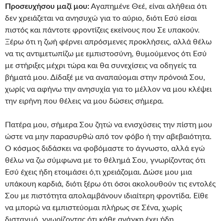
Προσευχήσου μαζί μου:
Αγαπημένε Θεέ, είναι αλήθεια ότι
δεν χρειάζεται να ανησυχώ για το αύριο, διότι Εσύ είσαι
πιστός και πάντοτε φροντίζεις εκείνους που Σε υπακούν.
Ξέρω ότι η ζωή φέρνει απρόσμενες προκλήσεις, αλλά θέλω
να τις αντιμετωπίζω με εμπιστοσύνη, θυμούμενος ότι Εσύ
με στήριξες μέχρι τώρα και θα συνεχίσεις να οδηγείς τα
βήματά μου. Δίδαξέ με να αναπαύομαι στην πρόνοιά Σου,
χωρίς να αφήνω την ανησυχία για το μέλλον να μου κλέψει
την ειρήνη που θέλεις να μου δώσεις σήμερα.
Πατέρα μου, σήμερα Σου ζητώ να ενισχύσεις την πίστη μου
ώστε να μην παρασυρθώ από τον φόβο ή την αβεβαιότητα.
Ο κόσμος διδάσκει να φοβόμαστε το άγνωστο, αλλά εγώ
θέλω να ζω σύμφωνα με το θέλημά Σου, γνωρίζοντας ότι
Εσύ έχεις ήδη ετοιμάσει ό,τι χρειάζομαι. Δώσε μου μια
υπάκουη καρδιά, διότι ξέρω ότι όσοι ακολουθούν τις εντολές
Σου με πιστότητα απολαμβάνουν ιδιαίτερη φροντίδα. Είθε
να μπορώ να εμπιστεύομαι πλήρως σε Σένα, χωρίς
δισταγμό, γνωρίζοντας ότι κάθε ανάγκη έχει ήδη