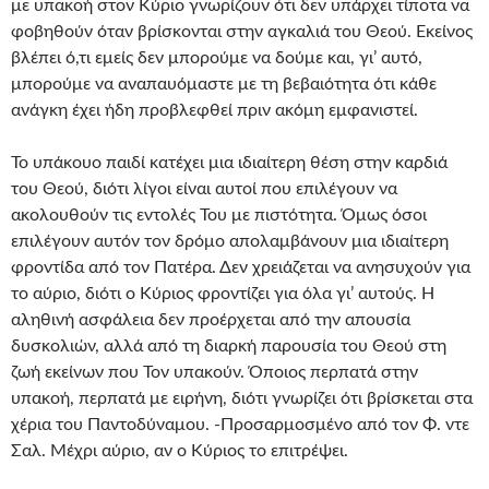
με υπακοή στον Κύριο γνωρίζουν ότι δεν υπάρχει τίποτα να
φοβηθούν όταν βρίσκονται στην αγκαλιά του Θεού. Εκείνος
βλέπει ό,τι εμείς δεν μπορούμε να δούμε και, γι’ αυτό,
μπορούμε να αναπαυόμαστε με τη βεβαιότητα ότι κάθε
ανάγκη έχει ήδη προβλεφθεί πριν ακόμη εμφανιστεί.
Το υπάκουο παιδί κατέχει μια ιδιαίτερη θέση στην καρδιά
του Θεού, διότι λίγοι είναι αυτοί που επιλέγουν να
ακολουθούν τις εντολές Του με πιστότητα. Όμως όσοι
επιλέγουν αυτόν τον δρόμο απολαμβάνουν μια ιδιαίτερη
φροντίδα από τον Πατέρα. Δεν χρειάζεται να ανησυχούν για
το αύριο, διότι ο Κύριος φροντίζει για όλα γι’ αυτούς. Η
αληθινή ασφάλεια δεν προέρχεται από την απουσία
δυσκολιών, αλλά από τη διαρκή παρουσία του Θεού στη
ζωή εκείνων που Τον υπακούν. Όποιος περπατά στην
υπακοή, περπατά με ειρήνη, διότι γνωρίζει ότι βρίσκεται στα
χέρια του Παντοδύναμου. -Προσαρμοσμένο από τον Φ. ντε
Σαλ. Μέχρι αύριο, αν ο Κύριος το επιτρέψει.