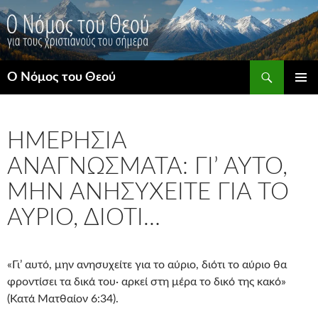
Μετάβαση
σε
περιεχόμενο
Αναζήτηση
Ο Νόμος του Θεού
ΚΎΡΙΟ
ΜΕΝΟΎ
ΗΜΕΡΉΣΙΑ
ΑΝΑΓΝΏΣΜΑΤΑ: ΓΙ’ ΑΥΤΌ,
ΜΗΝ ΑΝΗΣΥΧΕΊΤΕ ΓΙΑ ΤΟ
ΑΎΡΙΟ, ΔΙΌΤΙ…
«Γι’ αυτό, μην ανησυχείτε για το αύριο, διότι το αύριο θα
φροντίσει τα δικά του· αρκεί στη μέρα το δικό της κακό»
(Κατά Ματθαίον 6:34).