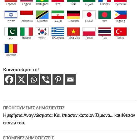
Español
English
Português
中文
हिंदी
العربية
Français
Русский
עברית
Indonesia
Kiswahili
فارسی
Deutsch
日本語
বাংলা
Tagalog
اُردو
Italiano
한국어
Ελληνικά
Tiếng Việt
Polski
ไทย
Türkçe
Română
Κοινοποίησέ το!
Πλοήγηση
ΠΡΟΗΓΟΎΜΕΝΕΣ ΔΗΜΟΣΙΕΎΣΕΙΣ
άρθρων
Ημερήσια Αναγνώσματα: Και έπιασαν κάποιον Σίμωνα… και έθεσαν
επάνω του…
ΕΠΌΜΕΝΕΣ ΔΗΜΟΣΙΕΎΣΕΙΣ