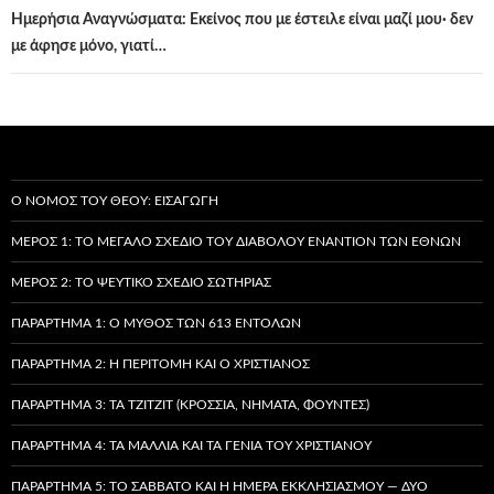
Ημερήσια Αναγνώσματα: Εκείνος που με έστειλε είναι μαζί μου· δεν
με άφησε μόνο, γιατί…
Ο ΝΌΜΟΣ ΤΟΥ ΘΕΟΎ: ΕΙΣΑΓΩΓΉ
ΜΈΡΟΣ 1: ΤΟ ΜΕΓΆΛΟ ΣΧΈΔΙΟ ΤΟΥ ΔΙΑΒΌΛΟΥ ΕΝΑΝΤΊΟΝ ΤΩΝ ΕΘΝΏΝ
ΜΈΡΟΣ 2: ΤΟ ΨΕΎΤΙΚΟ ΣΧΈΔΙΟ ΣΩΤΗΡΊΑΣ
ΠΑΡΆΡΤΗΜΑ 1: Ο ΜΎΘΟΣ ΤΩΝ 613 ΕΝΤΟΛΏΝ
ΠΑΡΆΡΤΗΜΑ 2: Η ΠΕΡΙΤΟΜΉ ΚΑΙ Ο ΧΡΙΣΤΙΑΝΌΣ
ΠΑΡΆΡΤΗΜΑ 3: ΤΑ TZITZIT (ΚΡΌΣΣΙΑ, ΝΉΜΑΤΑ, ΦΟΎΝΤΕΣ)
ΠΑΡΆΡΤΗΜΑ 4: ΤΑ ΜΑΛΛΙΆ ΚΑΙ ΤΑ ΓΈΝΙΑ ΤΟΥ ΧΡΙΣΤΙΑΝΟΎ
ΠΑΡΆΡΤΗΜΑ 5: ΤΟ ΣΆΒΒΑΤΟ ΚΑΙ Η ΗΜΈΡΑ ΕΚΚΛΗΣΙΑΣΜΟΎ — ΔΎΟ