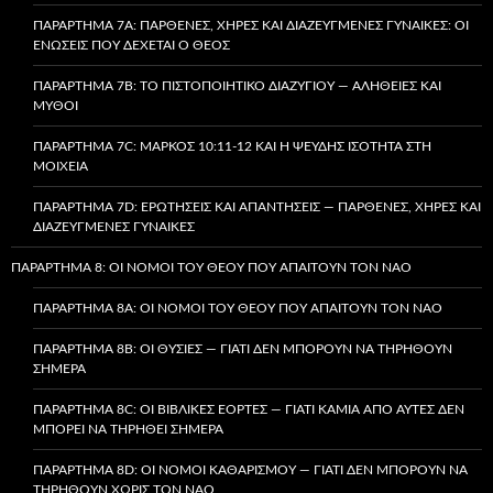
ΠΑΡΆΡΤΗΜΑ 7A: ΠΑΡΘΈΝΕΣ, ΧΉΡΕΣ ΚΑΙ ΔΙΑΖΕΥΓΜΈΝΕΣ ΓΥΝΑΊΚΕΣ: ΟΙ
ΕΝΏΣΕΙΣ ΠΟΥ ΔΈΧΕΤΑΙ Ο ΘΕΌΣ
ΠΑΡΆΡΤΗΜΑ 7B: ΤΟ ΠΙΣΤΟΠΟΙΗΤΙΚΌ ΔΙΑΖΥΓΊΟΥ — ΑΛΉΘΕΙΕΣ ΚΑΙ
ΜΎΘΟΙ
ΠΑΡΆΡΤΗΜΑ 7C: ΜΆΡΚΟΣ 10:11-12 ΚΑΙ Η ΨΕΥΔΉΣ ΙΣΌΤΗΤΑ ΣΤΗ
ΜΟΙΧΕΊΑ
ΠΑΡΆΡΤΗΜΑ 7D: ΕΡΩΤΉΣΕΙΣ ΚΑΙ ΑΠΑΝΤΉΣΕΙΣ — ΠΑΡΘΈΝΕΣ, ΧΉΡΕΣ ΚΑΙ
ΔΙΑΖΕΥΓΜΈΝΕΣ ΓΥΝΑΊΚΕΣ
ΠΑΡΆΡΤΗΜΑ 8: ΟΙ ΝΌΜΟΙ ΤΟΥ ΘΕΟΎ ΠΟΥ ΑΠΑΙΤΟΎΝ ΤΟΝ ΝΑΌ
ΠΑΡΆΡΤΗΜΑ 8A: ΟΙ ΝΌΜΟΙ ΤΟΥ ΘΕΟΎ ΠΟΥ ΑΠΑΙΤΟΎΝ ΤΟΝ ΝΑΌ
ΠΑΡΆΡΤΗΜΑ 8B: ΟΙ ΘΥΣΊΕΣ — ΓΙΑΤΊ ΔΕΝ ΜΠΟΡΟΎΝ ΝΑ ΤΗΡΗΘΟΎΝ
ΣΉΜΕΡΑ
ΠΑΡΆΡΤΗΜΑ 8C: ΟΙ ΒΙΒΛΙΚΈΣ ΕΟΡΤΈΣ — ΓΙΑΤΊ ΚΑΜΊΑ ΑΠΌ ΑΥΤΈΣ ΔΕΝ
ΜΠΟΡΕΊ ΝΑ ΤΗΡΗΘΕΊ ΣΉΜΕΡΑ
ΠΑΡΆΡΤΗΜΑ 8D: ΟΙ ΝΌΜΟΙ ΚΑΘΑΡΙΣΜΟΎ — ΓΙΑΤΊ ΔΕΝ ΜΠΟΡΟΎΝ ΝΑ
ΤΗΡΗΘΟΎΝ ΧΩΡΊΣ ΤΟΝ ΝΑΌ