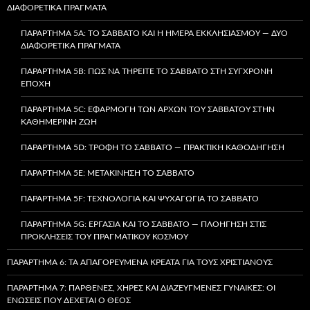
ΔΙΑΦΟΡΕΤΙΚΆ ΠΡΆΓΜΑΤΑ
ΠΑΡΆΡΤΗΜΑ 5A: ΤΟ ΣΆΒΒΑΤΟ ΚΑΙ Η ΗΜΈΡΑ ΕΚΚΛΗΣΙΑΣΜΟΎ — ΔΎΟ
ΔΙΑΦΟΡΕΤΙΚΆ ΠΡΆΓΜΑΤΑ
ΠΑΡΆΡΤΗΜΑ 5B: ΠΏΣ ΝΑ ΤΗΡΕΊΤΕ ΤΟ ΣΆΒΒΑΤΟ ΣΤΗ ΣΎΓΧΡΟΝΗ
ΕΠΟΧΉ
ΠΑΡΆΡΤΗΜΑ 5C: ΕΦΑΡΜΟΓΉ ΤΩΝ ΑΡΧΏΝ ΤΟΥ ΣΑΒΒΆΤΟΥ ΣΤΗΝ
ΚΑΘΗΜΕΡΙΝΉ ΖΩΉ
ΠΑΡΆΡΤΗΜΑ 5D: ΤΡΟΦΉ ΤΟ ΣΆΒΒΑΤΟ — ΠΡΑΚΤΙΚΉ ΚΑΘΟΔΉΓΗΣΗ
ΠΑΡΆΡΤΗΜΑ 5E: ΜΕΤΑΚΊΝΗΣΗ ΤΟ ΣΆΒΒΑΤΟ
ΠΑΡΆΡΤΗΜΑ 5F: ΤΕΧΝΟΛΟΓΊΑ ΚΑΙ ΨΥΧΑΓΩΓΊΑ ΤΟ ΣΆΒΒΑΤΟ
ΠΑΡΆΡΤΗΜΑ 5G: ΕΡΓΑΣΊΑ ΚΑΙ ΤΟ ΣΆΒΒΑΤΟ — ΠΛΟΉΓΗΣΗ ΣΤΙΣ
ΠΡΟΚΛΉΣΕΙΣ ΤΟΥ ΠΡΑΓΜΑΤΙΚΟΎ ΚΌΣΜΟΥ
ΠΑΡΆΡΤΗΜΑ 6: ΤΑ ΑΠΑΓΟΡΕΥΜΈΝΑ ΚΡΈΑΤΑ ΓΙΑ ΤΟΥΣ ΧΡΙΣΤΙΑΝΟΎΣ
ΠΑΡΆΡΤΗΜΑ 7: ΠΑΡΘΈΝΕΣ, ΧΉΡΕΣ ΚΑΙ ΔΙΑΖΕΥΓΜΈΝΕΣ ΓΥΝΑΊΚΕΣ: ΟΙ
ΕΝΏΣΕΙΣ ΠΟΥ ΔΈΧΕΤΑΙ Ο ΘΕΌΣ