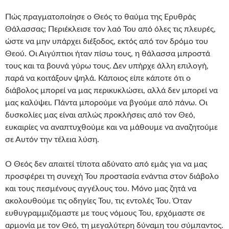
Πώς πραγματοποίησε ο Θεός το θαύμα της Ερυθράς
Θάλασσας; Περιέκλεισε τον λαό Του από όλες τις πλευρές,
ώστε να μην υπάρχει διέξοδος, εκτός από τον δρόμο του
Θεού. Οι Αιγύπτιοι ήταν πίσω τους, η θάλασσα μπροστά
τους και τα βουνά γύρω τους. Δεν υπήρχε άλλη επιλογή,
παρά να κοιτάξουν ψηλά. Κάποιος είπε κάποτε ότι ο
διάβολος μπορεί να μας περικυκλώσει, αλλά δεν μπορεί να
μας καλύψει. Πάντα μπορούμε να βγούμε από πάνω. Οι
δυσκολίες μας είναι απλώς προκλήσεις από τον Θεό,
ευκαιρίες να αναπτυχθούμε και να μάθουμε να αναζητούμε
σε Αυτόν την τέλεια λύση.
Ο Θεός δεν απαιτεί τίποτα αδύνατο από εμάς για να μας
προσφέρει τη συνεχή Του προστασία ενάντια στον διάβολο
και τους πεσμένους αγγέλους του. Μόνο μας ζητά να
ακολουθούμε τις οδηγίες Του, τις εντολές Του. Όταν
ευθυγραμμιζόμαστε με τους νόμους Του, ερχόμαστε σε
αρμονία με τον Θεό, τη μεγαλύτερη δύναμη του σύμπαντος.