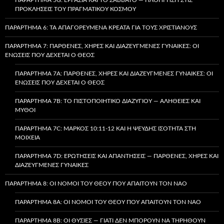
ΠΡΟΚΛΉΣΕΙΣ ΤΟΥ ΠΡΑΓΜΑΤΙΚΟΎ ΚΌΣΜΟΥ
ΠΑΡΆΡΤΗΜΑ 6: ΤΑ ΑΠΑΓΟΡΕΥΜΈΝΑ ΚΡΈΑΤΑ ΓΙΑ ΤΟΥΣ ΧΡΙΣΤΙΑΝΟΎΣ
ΠΑΡΆΡΤΗΜΑ 7: ΠΑΡΘΈΝΕΣ, ΧΉΡΕΣ ΚΑΙ ΔΙΑΖΕΥΓΜΈΝΕΣ ΓΥΝΑΊΚΕΣ: ΟΙ
ΕΝΏΣΕΙΣ ΠΟΥ ΔΈΧΕΤΑΙ Ο ΘΕΌΣ
ΠΑΡΆΡΤΗΜΑ 7A: ΠΑΡΘΈΝΕΣ, ΧΉΡΕΣ ΚΑΙ ΔΙΑΖΕΥΓΜΈΝΕΣ ΓΥΝΑΊΚΕΣ: ΟΙ
ΕΝΏΣΕΙΣ ΠΟΥ ΔΈΧΕΤΑΙ Ο ΘΕΌΣ
ΠΑΡΆΡΤΗΜΑ 7B: ΤΟ ΠΙΣΤΟΠΟΙΗΤΙΚΌ ΔΙΑΖΥΓΊΟΥ — ΑΛΉΘΕΙΕΣ ΚΑΙ
ΜΎΘΟΙ
ΠΑΡΆΡΤΗΜΑ 7C: ΜΆΡΚΟΣ 10:11-12 ΚΑΙ Η ΨΕΥΔΉΣ ΙΣΌΤΗΤΑ ΣΤΗ
ΜΟΙΧΕΊΑ
ΠΑΡΆΡΤΗΜΑ 7D: ΕΡΩΤΉΣΕΙΣ ΚΑΙ ΑΠΑΝΤΉΣΕΙΣ — ΠΑΡΘΈΝΕΣ, ΧΉΡΕΣ ΚΑΙ
ΔΙΑΖΕΥΓΜΈΝΕΣ ΓΥΝΑΊΚΕΣ
ΠΑΡΆΡΤΗΜΑ 8: ΟΙ ΝΌΜΟΙ ΤΟΥ ΘΕΟΎ ΠΟΥ ΑΠΑΙΤΟΎΝ ΤΟΝ ΝΑΌ
ΠΑΡΆΡΤΗΜΑ 8A: ΟΙ ΝΌΜΟΙ ΤΟΥ ΘΕΟΎ ΠΟΥ ΑΠΑΙΤΟΎΝ ΤΟΝ ΝΑΌ
ΠΑΡΆΡΤΗΜΑ 8B: ΟΙ ΘΥΣΊΕΣ — ΓΙΑΤΊ ΔΕΝ ΜΠΟΡΟΎΝ ΝΑ ΤΗΡΗΘΟΎΝ