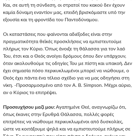
Και, σε αυτή τη σύνδεση, οι στρατοί του κακού δεν έχουν
καμία δύναμη εναντίον μας, επειδή βρισκόμαστε υπό την
εξουσία και τη φροντίδα του Παντοδύναμου.
Οι καταστάσεις που φαίνονται αδιέξοδες είναι στην
πραγματικότητα θεϊκές προσκλήσεις να εμπιστευτούμε
πλήρως τον Κύριο. Όπως άνοιξε τη θάλασσα για τον λαό
Του, έτσι και ο Θεός ανοίγει δρόμους όπου δεν υπάρχουν,
όταν ακολουθούμε τις οδηγίες Του με πίστη και υπακοή. Δεν
έχει σημασία πόσο περικυκλωμένοι μπορεί να νιώθουμε, ο
Θεός έχει πάντα ένα τέλειο σχέδιο για να μας οδηγήσει στη
νίκη. -Προσαρμοσμένο από τον A. B. Simpson. Μέχρι αύριο,
αν ο Κύριος το επιτρέψει.
Προσευχήσου μαζί μου:
Αγαπημένε Θεέ, αναγνωρίζω ότι,
όπως έκανες στην Ερυθρά Θάλασσα, πολλές φορές
επιτρέπεις να νιώθουμε περικυκλωμένοι από δυσκολίες,
ώστε να κοιτάξουμε ψηλά και να εμπιστευτούμε πλήρως σε