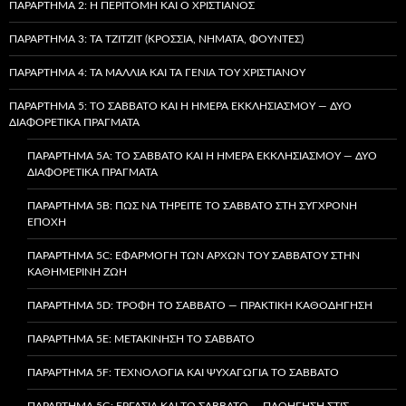
ΠΑΡΆΡΤΗΜΑ 2: Η ΠΕΡΙΤΟΜΉ ΚΑΙ Ο ΧΡΙΣΤΙΑΝΌΣ
ΠΑΡΆΡΤΗΜΑ 3: ΤΑ TZITZIT (ΚΡΌΣΣΙΑ, ΝΉΜΑΤΑ, ΦΟΎΝΤΕΣ)
ΠΑΡΆΡΤΗΜΑ 4: ΤΑ ΜΑΛΛΙΆ ΚΑΙ ΤΑ ΓΈΝΙΑ ΤΟΥ ΧΡΙΣΤΙΑΝΟΎ
ΠΑΡΆΡΤΗΜΑ 5: ΤΟ ΣΆΒΒΑΤΟ ΚΑΙ Η ΗΜΈΡΑ ΕΚΚΛΗΣΙΑΣΜΟΎ — ΔΎΟ
ΔΙΑΦΟΡΕΤΙΚΆ ΠΡΆΓΜΑΤΑ
ΠΑΡΆΡΤΗΜΑ 5A: ΤΟ ΣΆΒΒΑΤΟ ΚΑΙ Η ΗΜΈΡΑ ΕΚΚΛΗΣΙΑΣΜΟΎ — ΔΎΟ
ΔΙΑΦΟΡΕΤΙΚΆ ΠΡΆΓΜΑΤΑ
ΠΑΡΆΡΤΗΜΑ 5B: ΠΏΣ ΝΑ ΤΗΡΕΊΤΕ ΤΟ ΣΆΒΒΑΤΟ ΣΤΗ ΣΎΓΧΡΟΝΗ
ΕΠΟΧΉ
ΠΑΡΆΡΤΗΜΑ 5C: ΕΦΑΡΜΟΓΉ ΤΩΝ ΑΡΧΏΝ ΤΟΥ ΣΑΒΒΆΤΟΥ ΣΤΗΝ
ΚΑΘΗΜΕΡΙΝΉ ΖΩΉ
ΠΑΡΆΡΤΗΜΑ 5D: ΤΡΟΦΉ ΤΟ ΣΆΒΒΑΤΟ — ΠΡΑΚΤΙΚΉ ΚΑΘΟΔΉΓΗΣΗ
ΠΑΡΆΡΤΗΜΑ 5E: ΜΕΤΑΚΊΝΗΣΗ ΤΟ ΣΆΒΒΑΤΟ
ΠΑΡΆΡΤΗΜΑ 5F: ΤΕΧΝΟΛΟΓΊΑ ΚΑΙ ΨΥΧΑΓΩΓΊΑ ΤΟ ΣΆΒΒΑΤΟ
ΠΑΡΆΡΤΗΜΑ 5G: ΕΡΓΑΣΊΑ ΚΑΙ ΤΟ ΣΆΒΒΑΤΟ — ΠΛΟΉΓΗΣΗ ΣΤΙΣ