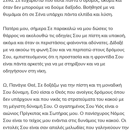
Σένα. Σε ευχαριστώ που είσαι πάντα ο δρόμος, ακόμα και
όταν δεν μπορούμε να δούμε διέξοδο. Βοήθησέ με να
θυμάμαι ότι σε Σένα υπάρχει πάντα ελπίδα και λύση.
Πατέρα μου, σήμερα Σε παρακαλώ να μου δώσεις το
θάρρος να ακολουθώ τις οδηγίες Σου με πίστη και υπακοή,
ακόμα και όταν οι περιστάσεις φαίνονται αδύνατες. Δίδαξέ
με να ακούω τη φωνή Σου και να περπατώ στους δρόμους
Σου, εμπιστευόμενος ότι η προστασία και η φροντίδα Σου
είναι πάντα αρκετές για να με στηρίξουν και να με
οδηγήσουν στη νίκη.
Ω, Πανάγιε Θεέ, Σε δοξάζω για την πίστη και τη μοναδική
Σου δύναμη. Εσύ είσαι ο Θεός που ανοίγεις δρόμους όπου
δεν υπάρχουν και που νικάς τα στρατεύματα του κακού με
τη μέγιστη δύναμή Σου. Ο αγαπημένος Σου Υιός είναι ο
αιώνιος Πρίγκιπας και Σωτήρας μου. Ο πανίσχυρος Νόμος
Σου είναι το τείχος μου ενάντια στις δυνάμεις του κακού. Οι
εντολές Σου είναι σαν απαλές μελωδίες που γαληνεύουν την