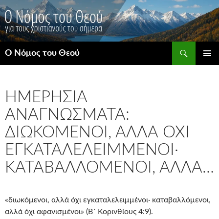
Μετάβαση
σε
περιεχόμενο
Αναζήτηση
Ο Νόμος του Θεού
ΚΎΡΙΟ
ΜΕΝΟΎ
ΗΜΕΡΉΣΙΑ
ΑΝΑΓΝΏΣΜΑΤΑ:
ΔΙΩΚΌΜΕΝΟΙ, ΑΛΛΆ ΌΧΙ
ΕΓΚΑΤΑΛΕΛΕΙΜΜΈΝΟΙ·
ΚΑΤΑΒΑΛΛΌΜΕΝΟΙ, ΑΛΛΆ…
«διωκόμενοι, αλλά όχι εγκαταλελειμμένοι· καταβαλλόμενοι,
αλλά όχι αφανισμένοι» (Β΄ Κορινθίους 4:9).