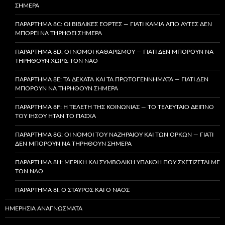
ΣΉΜΕΡΑ
ΠΑΡΆΡΤΗΜΑ 8C: ΟΙ ΒΙΒΛΙΚΈΣ ΕΟΡΤΈΣ — ΓΙΑΤΊ ΚΑΜΊΑ ΑΠΌ ΑΥΤΈΣ ΔΕΝ
ΜΠΟΡΕΊ ΝΑ ΤΗΡΗΘΕΊ ΣΉΜΕΡΑ
ΠΑΡΆΡΤΗΜΑ 8D: ΟΙ ΝΌΜΟΙ ΚΑΘΑΡΙΣΜΟΎ — ΓΙΑΤΊ ΔΕΝ ΜΠΟΡΟΎΝ ΝΑ
ΤΗΡΗΘΟΎΝ ΧΩΡΊΣ ΤΟΝ ΝΑΌ
ΠΑΡΆΡΤΗΜΑ 8E: ΤΑ ΔΈΚΑΤΑ ΚΑΙ ΤΑ ΠΡΩΤΟΓΕΝΝΉΜΑΤΑ — ΓΙΑΤΊ ΔΕΝ
ΜΠΟΡΟΎΝ ΝΑ ΤΗΡΗΘΟΎΝ ΣΉΜΕΡΑ
ΠΑΡΆΡΤΗΜΑ 8F: Η ΤΕΛΕΤΉ ΤΗΣ ΚΟΙΝΩΝΊΑΣ — ΤΟ ΤΕΛΕΥΤΑΊΟ ΔΕΊΠΝΟ
ΤΟΥ ΙΗΣΟΎ ΉΤΑΝ ΤΟ ΠΆΣΧΑ
ΠΑΡΆΡΤΗΜΑ 8G: ΟΙ ΝΌΜΟΙ ΤΟΥ ΝΑΖΗΡΑΊΟΥ ΚΑΙ ΤΩΝ ΌΡΚΩΝ — ΓΙΑΤΊ
ΔΕΝ ΜΠΟΡΟΎΝ ΝΑ ΤΗΡΗΘΟΎΝ ΣΉΜΕΡΑ
ΠΑΡΆΡΤΗΜΑ 8H: ΜΕΡΙΚΉ ΚΑΙ ΣΥΜΒΟΛΙΚΉ ΥΠΑΚΟΉ ΠΟΥ ΣΧΕΤΊΖΕΤΑΙ ΜΕ
ΤΟΝ ΝΑΌ
ΠΑΡΆΡΤΗΜΑ 8I: Ο ΣΤΑΥΡΌΣ ΚΑΙ Ο ΝΑΌΣ
ΗΜΕΡΉΣΙΑ ΑΝΑΓΝΏΣΜΑΤΑ