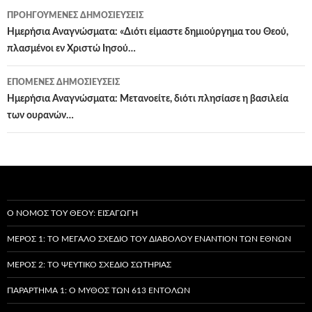
Πλοήγηση
ΠΡΟΗΓΟΎΜΕΝΕΣ ΔΗΜΟΣΙΕΎΣΕΙΣ
άρθρων
Ημερήσια Αναγνώσματα: «Διότι είμαστε δημιούργημα του Θεού,
πλασμένοι εν Χριστώ Ιησού…
ΕΠΌΜΕΝΕΣ ΔΗΜΟΣΙΕΎΣΕΙΣ
Ημερήσια Αναγνώσματα: Μετανοείτε, διότι πλησίασε η βασιλεία
των ουρανών…
Ο ΝΌΜΟΣ ΤΟΥ ΘΕΟΎ: ΕΙΣΑΓΩΓΉ
ΜΈΡΟΣ 1: ΤΟ ΜΕΓΆΛΟ ΣΧΈΔΙΟ ΤΟΥ ΔΙΑΒΌΛΟΥ ΕΝΑΝΤΊΟΝ ΤΩΝ ΕΘΝΏΝ
ΜΈΡΟΣ 2: ΤΟ ΨΕΎΤΙΚΟ ΣΧΈΔΙΟ ΣΩΤΗΡΊΑΣ
ΠΑΡΆΡΤΗΜΑ 1: Ο ΜΎΘΟΣ ΤΩΝ 613 ΕΝΤΟΛΏΝ