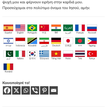
ψυχή μου και φέρνουν ειρήνη στην καρδιά μου.
Προσεύχομαι στο πολύτιμο όνομα του Ιησού, αμήν.
Español
English
Português
中文
हिंदी
العربية
Français
Русский
עברית
Indonesia
Kiswahili
فارسی
Deutsch
日本語
বাংলা
Tagalog
اُردو
Italiano
한국어
Ελληνικά
Tiếng Việt
Polski
ไทย
Türkçe
Română
Κοινοποίησέ το!