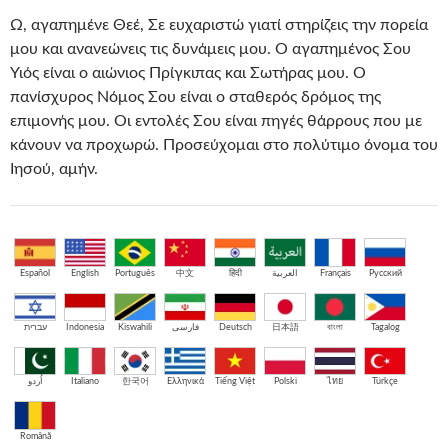
Ω, αγαπημένε Θεέ, Σε ευχαριστώ γιατί στηρίζεις την πορεία
μου και ανανεώνεις τις δυνάμεις μου. Ο αγαπημένος Σου
Υιός είναι ο αιώνιος Πρίγκιπας και Σωτήρας μου. Ο
πανίσχυρος Νόμος Σου είναι ο σταθερός δρόμος της
επιμονής μου. Οι εντολές Σου είναι πηγές θάρρους που με
κάνουν να προχωρώ. Προσεύχομαι στο πολύτιμο όνομα του
Ιησού, αμήν.
Español
English
Português
中文
हिंदी
العربية
Français
Русский
עברית
Indonesia
Kiswahili
فارسی
Deutsch
日本語
বাংলা
Tagalog
اُردو
Italiano
한국어
Ελληνικά
Tiếng Việt
Polski
ไทย
Türkçe
Română