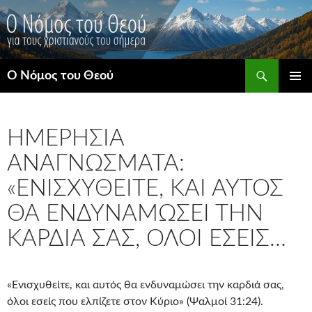
Μετάβαση
σε
περιεχόμενο
Αναζήτηση
Ο Νόμος του Θεού
ΚΎΡΙΟ
ΜΕΝΟΎ
ΗΜΕΡΉΣΙΑ
ΑΝΑΓΝΏΣΜΑΤΑ:
«ΕΝΙΣΧΥΘΕΊΤΕ, ΚΑΙ ΑΥΤΌΣ
ΘΑ ΕΝΔΥΝΑΜΏΣΕΙ ΤΗΝ
ΚΑΡΔΙΆ ΣΑΣ, ΌΛΟΙ ΕΣΕΊΣ…
«Ενισχυθείτε, και αυτός θα ενδυναμώσει την καρδιά σας,
όλοι εσείς που ελπίζετε στον Κύριο» (Ψαλμοί 31:24).