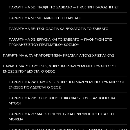
ΠΑΡΆΡΤΗΜΑ 5D: ΤΡΟΦΉ ΤΟ ΣΆΒΒΑΤΟ — ΠΡΑΚΤΙΚΉ ΚΑΘΟΔΉΓΗΣΗ
ΠΑΡΆΡΤΗΜΑ 5E: ΜΕΤΑΚΊΝΗΣΗ ΤΟ ΣΆΒΒΑΤΟ
ΠΑΡΆΡΤΗΜΑ 5F: ΤΕΧΝΟΛΟΓΊΑ ΚΑΙ ΨΥΧΑΓΩΓΊΑ ΤΟ ΣΆΒΒΑΤΟ
ΠΑΡΆΡΤΗΜΑ 5G: ΕΡΓΑΣΊΑ ΚΑΙ ΤΟ ΣΆΒΒΑΤΟ — ΠΛΟΉΓΗΣΗ ΣΤΙΣ
ΠΡΟΚΛΉΣΕΙΣ ΤΟΥ ΠΡΑΓΜΑΤΙΚΟΎ ΚΌΣΜΟΥ
ΠΑΡΆΡΤΗΜΑ 6: ΤΑ ΑΠΑΓΟΡΕΥΜΈΝΑ ΚΡΈΑΤΑ ΓΙΑ ΤΟΥΣ ΧΡΙΣΤΙΑΝΟΎΣ
ΠΑΡΆΡΤΗΜΑ 7: ΠΑΡΘΈΝΕΣ, ΧΉΡΕΣ ΚΑΙ ΔΙΑΖΕΥΓΜΈΝΕΣ ΓΥΝΑΊΚΕΣ: ΟΙ
ΕΝΏΣΕΙΣ ΠΟΥ ΔΈΧΕΤΑΙ Ο ΘΕΌΣ
ΠΑΡΆΡΤΗΜΑ 7A: ΠΑΡΘΈΝΕΣ, ΧΉΡΕΣ ΚΑΙ ΔΙΑΖΕΥΓΜΈΝΕΣ ΓΥΝΑΊΚΕΣ: ΟΙ
ΕΝΏΣΕΙΣ ΠΟΥ ΔΈΧΕΤΑΙ Ο ΘΕΌΣ
ΠΑΡΆΡΤΗΜΑ 7B: ΤΟ ΠΙΣΤΟΠΟΙΗΤΙΚΌ ΔΙΑΖΥΓΊΟΥ — ΑΛΉΘΕΙΕΣ ΚΑΙ
ΜΎΘΟΙ
ΠΑΡΆΡΤΗΜΑ 7C: ΜΆΡΚΟΣ 10:11-12 ΚΑΙ Η ΨΕΥΔΉΣ ΙΣΌΤΗΤΑ ΣΤΗ
ΜΟΙΧΕΊΑ
ΠΑΡΆΡΤΗΜΑ 7D: ΕΡΩΤΉΣΕΙΣ ΚΑΙ ΑΠΑΝΤΉΣΕΙΣ — ΠΑΡΘΈΝΕΣ, ΧΉΡΕΣ ΚΑΙ