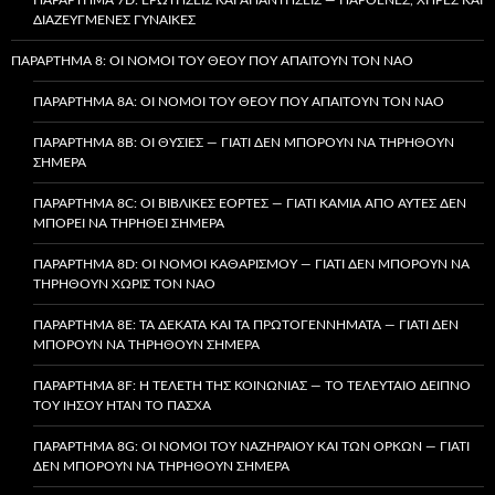
ΔΙΑΖΕΥΓΜΈΝΕΣ ΓΥΝΑΊΚΕΣ
ΠΑΡΆΡΤΗΜΑ 8: ΟΙ ΝΌΜΟΙ ΤΟΥ ΘΕΟΎ ΠΟΥ ΑΠΑΙΤΟΎΝ ΤΟΝ ΝΑΌ
ΠΑΡΆΡΤΗΜΑ 8A: ΟΙ ΝΌΜΟΙ ΤΟΥ ΘΕΟΎ ΠΟΥ ΑΠΑΙΤΟΎΝ ΤΟΝ ΝΑΌ
ΠΑΡΆΡΤΗΜΑ 8B: ΟΙ ΘΥΣΊΕΣ — ΓΙΑΤΊ ΔΕΝ ΜΠΟΡΟΎΝ ΝΑ ΤΗΡΗΘΟΎΝ
ΣΉΜΕΡΑ
ΠΑΡΆΡΤΗΜΑ 8C: ΟΙ ΒΙΒΛΙΚΈΣ ΕΟΡΤΈΣ — ΓΙΑΤΊ ΚΑΜΊΑ ΑΠΌ ΑΥΤΈΣ ΔΕΝ
ΜΠΟΡΕΊ ΝΑ ΤΗΡΗΘΕΊ ΣΉΜΕΡΑ
ΠΑΡΆΡΤΗΜΑ 8D: ΟΙ ΝΌΜΟΙ ΚΑΘΑΡΙΣΜΟΎ — ΓΙΑΤΊ ΔΕΝ ΜΠΟΡΟΎΝ ΝΑ
ΤΗΡΗΘΟΎΝ ΧΩΡΊΣ ΤΟΝ ΝΑΌ
ΠΑΡΆΡΤΗΜΑ 8E: ΤΑ ΔΈΚΑΤΑ ΚΑΙ ΤΑ ΠΡΩΤΟΓΕΝΝΉΜΑΤΑ — ΓΙΑΤΊ ΔΕΝ
ΜΠΟΡΟΎΝ ΝΑ ΤΗΡΗΘΟΎΝ ΣΉΜΕΡΑ
ΠΑΡΆΡΤΗΜΑ 8F: Η ΤΕΛΕΤΉ ΤΗΣ ΚΟΙΝΩΝΊΑΣ — ΤΟ ΤΕΛΕΥΤΑΊΟ ΔΕΊΠΝΟ
ΤΟΥ ΙΗΣΟΎ ΉΤΑΝ ΤΟ ΠΆΣΧΑ
ΠΑΡΆΡΤΗΜΑ 8G: ΟΙ ΝΌΜΟΙ ΤΟΥ ΝΑΖΗΡΑΊΟΥ ΚΑΙ ΤΩΝ ΌΡΚΩΝ — ΓΙΑΤΊ
ΔΕΝ ΜΠΟΡΟΎΝ ΝΑ ΤΗΡΗΘΟΎΝ ΣΉΜΕΡΑ