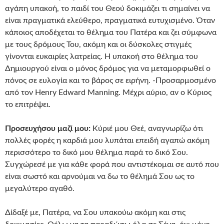
αγάπη υπακοή, το παιδί του Θεού δοκιμάζει τι σημαίνει να
είναι πραγματικά ελεύθερο, πραγματικά ευτυχισμένο. Όταν
κάποιος αποδέχεται το θέλημα του Πατέρα και ζει σύμφωνα
με τους δρόμους Του, ακόμη και οι δύσκολες στιγμές
γίνονται ευκαιρίες λατρείας. Η υπακοή στο θέλημα του
Δημιουργού είναι ο μόνος δρόμος για να μεταμορφωθεί ο
πόνος σε ευλογία και το βάρος σε ειρήνη. -Προσαρμοσμένο
από τον Henry Edward Manning. Μέχρι αύριο, αν ο Κύριος
το επιτρέψει.
Προσευχήσου μαζί μου:
Κύριέ μου Θεέ, αναγνωρίζω ότι
πολλές φορές η καρδιά μου λυπάται επειδή αγαπώ ακόμη
περισσότερο το δικό μου θέλημα παρά το δικό Σου.
Συγχώρεσέ με για κάθε φορά που αντιστέκομαι σε αυτό που
είναι σωστό και αρνούμαι να δω το θέλημά Σου ως το
μεγαλύτερο αγαθό.
Δίδαξέ με, Πατέρα, να Σου υπακούω ακόμη και στις