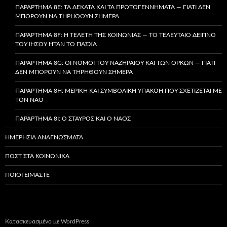
ΠΑΡΆΡΤΗΜΑ 8E: ΤΑ ΔΈΚΑΤΑ ΚΑΙ ΤΑ ΠΡΩΤΟΓΕΝΝΉΜΑΤΑ — ΓΙΑΤΊ ΔΕΝ
ΜΠΟΡΟΎΝ ΝΑ ΤΗΡΗΘΟΎΝ ΣΉΜΕΡΑ
ΠΑΡΆΡΤΗΜΑ 8F: Η ΤΕΛΕΤΉ ΤΗΣ ΚΟΙΝΩΝΊΑΣ — ΤΟ ΤΕΛΕΥΤΑΊΟ ΔΕΊΠΝΟ
ΤΟΥ ΙΗΣΟΎ ΉΤΑΝ ΤΟ ΠΆΣΧΑ
ΠΑΡΆΡΤΗΜΑ 8G: ΟΙ ΝΌΜΟΙ ΤΟΥ ΝΑΖΗΡΑΊΟΥ ΚΑΙ ΤΩΝ ΌΡΚΩΝ — ΓΙΑΤΊ
ΔΕΝ ΜΠΟΡΟΎΝ ΝΑ ΤΗΡΗΘΟΎΝ ΣΉΜΕΡΑ
ΠΑΡΆΡΤΗΜΑ 8H: ΜΕΡΙΚΉ ΚΑΙ ΣΥΜΒΟΛΙΚΉ ΥΠΑΚΟΉ ΠΟΥ ΣΧΕΤΊΖΕΤΑΙ ΜΕ
ΤΟΝ ΝΑΌ
ΠΑΡΆΡΤΗΜΑ 8I: Ο ΣΤΑΥΡΌΣ ΚΑΙ Ο ΝΑΌΣ
ΗΜΕΡΉΣΙΑ ΑΝΑΓΝΏΣΜΑΤΑ
ΠΟΣΤ ΣΤΑ ΚΟΙΝΩΝΙΚΆ
ΠΟΙΟΙ ΕΊΜΑΣΤΕ
Κατασκευασμένο με WordPress