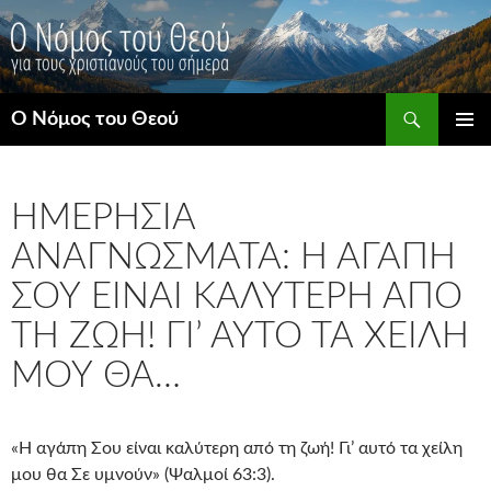
Μετάβαση
σε
περιεχόμενο
Αναζήτηση
Ο Νόμος του Θεού
ΚΎΡΙΟ
ΜΕΝΟΎ
ΗΜΕΡΉΣΙΑ
ΑΝΑΓΝΏΣΜΑΤΑ: Η ΑΓΆΠΗ
ΣΟΥ ΕΊΝΑΙ ΚΑΛΎΤΕΡΗ ΑΠΌ
ΤΗ ΖΩΉ! ΓΙ’ ΑΥΤΌ ΤΑ ΧΕΊΛΗ
ΜΟΥ ΘΑ…
«Η αγάπη Σου είναι καλύτερη από τη ζωή! Γι’ αυτό τα χείλη
μου θα Σε υμνούν» (Ψαλμοί 63:3).