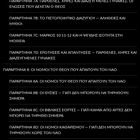
ΠΑΡΆΡΤΗΜΑ 7A: ΠΑΡΘΈΝΕΣ, ΧΉΡΕΣ ΚΑΙ ΔΙΑΖΕΥΓΜΈΝΕΣ ΓΥΝΑΊΚΕΣ: ΟΙ
ΕΝΏΣΕΙΣ ΠΟΥ ΔΈΧΕΤΑΙ Ο ΘΕΌΣ
ΠΑΡΆΡΤΗΜΑ 7B: ΤΟ ΠΙΣΤΟΠΟΙΗΤΙΚΌ ΔΙΑΖΥΓΊΟΥ — ΑΛΉΘΕΙΕΣ ΚΑΙ
ΜΎΘΟΙ
ΠΑΡΆΡΤΗΜΑ 7C: ΜΆΡΚΟΣ 10:11-12 ΚΑΙ Η ΨΕΥΔΉΣ ΙΣΌΤΗΤΑ ΣΤΗ
ΜΟΙΧΕΊΑ
ΠΑΡΆΡΤΗΜΑ 7D: ΕΡΩΤΉΣΕΙΣ ΚΑΙ ΑΠΑΝΤΉΣΕΙΣ — ΠΑΡΘΈΝΕΣ, ΧΉΡΕΣ ΚΑΙ
ΔΙΑΖΕΥΓΜΈΝΕΣ ΓΥΝΑΊΚΕΣ
ΠΑΡΆΡΤΗΜΑ 8: ΟΙ ΝΌΜΟΙ ΤΟΥ ΘΕΟΎ ΠΟΥ ΑΠΑΙΤΟΎΝ ΤΟΝ ΝΑΌ
ΠΑΡΆΡΤΗΜΑ 8A: ΟΙ ΝΌΜΟΙ ΤΟΥ ΘΕΟΎ ΠΟΥ ΑΠΑΙΤΟΎΝ ΤΟΝ ΝΑΌ
ΠΑΡΆΡΤΗΜΑ 8B: ΟΙ ΘΥΣΊΕΣ — ΓΙΑΤΊ ΔΕΝ ΜΠΟΡΟΎΝ ΝΑ ΤΗΡΗΘΟΎΝ
ΣΉΜΕΡΑ
ΠΑΡΆΡΤΗΜΑ 8C: ΟΙ ΒΙΒΛΙΚΈΣ ΕΟΡΤΈΣ — ΓΙΑΤΊ ΚΑΜΊΑ ΑΠΌ ΑΥΤΈΣ ΔΕΝ
ΜΠΟΡΕΊ ΝΑ ΤΗΡΗΘΕΊ ΣΉΜΕΡΑ
ΠΑΡΆΡΤΗΜΑ 8D: ΟΙ ΝΌΜΟΙ ΚΑΘΑΡΙΣΜΟΎ — ΓΙΑΤΊ ΔΕΝ ΜΠΟΡΟΎΝ ΝΑ
ΤΗΡΗΘΟΎΝ ΧΩΡΊΣ ΤΟΝ ΝΑΌ