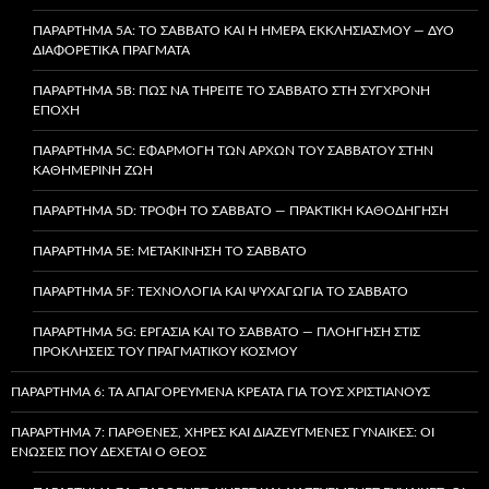
ΠΑΡΆΡΤΗΜΑ 5A: ΤΟ ΣΆΒΒΑΤΟ ΚΑΙ Η ΗΜΈΡΑ ΕΚΚΛΗΣΙΑΣΜΟΎ — ΔΎΟ
ΔΙΑΦΟΡΕΤΙΚΆ ΠΡΆΓΜΑΤΑ
ΠΑΡΆΡΤΗΜΑ 5B: ΠΏΣ ΝΑ ΤΗΡΕΊΤΕ ΤΟ ΣΆΒΒΑΤΟ ΣΤΗ ΣΎΓΧΡΟΝΗ
ΕΠΟΧΉ
ΠΑΡΆΡΤΗΜΑ 5C: ΕΦΑΡΜΟΓΉ ΤΩΝ ΑΡΧΏΝ ΤΟΥ ΣΑΒΒΆΤΟΥ ΣΤΗΝ
ΚΑΘΗΜΕΡΙΝΉ ΖΩΉ
ΠΑΡΆΡΤΗΜΑ 5D: ΤΡΟΦΉ ΤΟ ΣΆΒΒΑΤΟ — ΠΡΑΚΤΙΚΉ ΚΑΘΟΔΉΓΗΣΗ
ΠΑΡΆΡΤΗΜΑ 5E: ΜΕΤΑΚΊΝΗΣΗ ΤΟ ΣΆΒΒΑΤΟ
ΠΑΡΆΡΤΗΜΑ 5F: ΤΕΧΝΟΛΟΓΊΑ ΚΑΙ ΨΥΧΑΓΩΓΊΑ ΤΟ ΣΆΒΒΑΤΟ
ΠΑΡΆΡΤΗΜΑ 5G: ΕΡΓΑΣΊΑ ΚΑΙ ΤΟ ΣΆΒΒΑΤΟ — ΠΛΟΉΓΗΣΗ ΣΤΙΣ
ΠΡΟΚΛΉΣΕΙΣ ΤΟΥ ΠΡΑΓΜΑΤΙΚΟΎ ΚΌΣΜΟΥ
ΠΑΡΆΡΤΗΜΑ 6: ΤΑ ΑΠΑΓΟΡΕΥΜΈΝΑ ΚΡΈΑΤΑ ΓΙΑ ΤΟΥΣ ΧΡΙΣΤΙΑΝΟΎΣ
ΠΑΡΆΡΤΗΜΑ 7: ΠΑΡΘΈΝΕΣ, ΧΉΡΕΣ ΚΑΙ ΔΙΑΖΕΥΓΜΈΝΕΣ ΓΥΝΑΊΚΕΣ: ΟΙ
ΕΝΏΣΕΙΣ ΠΟΥ ΔΈΧΕΤΑΙ Ο ΘΕΌΣ