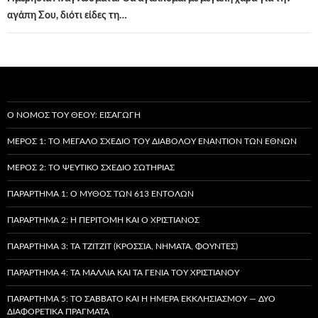
αγάπη Σου, διότι είδες τη…
Ο ΝΌΜΟΣ ΤΟΥ ΘΕΟΎ: ΕΙΣΑΓΩΓΉ
ΜΈΡΟΣ 1: ΤΟ ΜΕΓΆΛΟ ΣΧΈΔΙΟ ΤΟΥ ΔΙΑΒΌΛΟΥ ΕΝΑΝΤΊΟΝ ΤΩΝ ΕΘΝΏΝ
ΜΈΡΟΣ 2: ΤΟ ΨΕΎΤΙΚΟ ΣΧΈΔΙΟ ΣΩΤΗΡΊΑΣ
ΠΑΡΆΡΤΗΜΑ 1: Ο ΜΎΘΟΣ ΤΩΝ 613 ΕΝΤΟΛΏΝ
ΠΑΡΆΡΤΗΜΑ 2: Η ΠΕΡΙΤΟΜΉ ΚΑΙ Ο ΧΡΙΣΤΙΑΝΌΣ
ΠΑΡΆΡΤΗΜΑ 3: ΤΑ TZITZIT (ΚΡΌΣΣΙΑ, ΝΉΜΑΤΑ, ΦΟΎΝΤΕΣ)
ΠΑΡΆΡΤΗΜΑ 4: ΤΑ ΜΑΛΛΙΆ ΚΑΙ ΤΑ ΓΈΝΙΑ ΤΟΥ ΧΡΙΣΤΙΑΝΟΎ
ΠΑΡΆΡΤΗΜΑ 5: ΤΟ ΣΆΒΒΑΤΟ ΚΑΙ Η ΗΜΈΡΑ ΕΚΚΛΗΣΙΑΣΜΟΎ — ΔΎΟ
ΔΙΑΦΟΡΕΤΙΚΆ ΠΡΆΓΜΑΤΑ