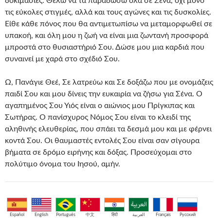
δοκιμασίες. Θέλω να τα παραδώσω όλα σε Σένα, όχι μόνο
τις εύκολες στιγμές, αλλά και τους αγώνες και τις δυσκολίες.
Είθε κάθε πόνος που θα αντιμετωπίσω να μεταμορφωθεί σε
υπακοή, και όλη μου η ζωή να είναι μια ζωντανή προσφορά
μπροστά στο θυσιαστήριό Σου. Δώσε μου μια καρδιά που
συναινεί με χαρά στο σχέδιό Σου.
Ω, Πανάγιε Θεέ, Σε λατρεύω και Σε δοξάζω που με ονομάζεις
παιδί Σου και μου δίνεις την ευκαιρία να ζήσω για Σένα. Ο
αγαπημένος Σου Υιός είναι ο αιώνιος μου Πρίγκιπας και
Σωτήρας. Ο πανίσχυρος Νόμος Σου είναι το κλειδί της
αληθινής ελευθερίας, που σπάει τα δεσμά μου και με φέρνει
κοντά Σου. Οι θαυμαστές εντολές Σου είναι σαν σίγουρα
βήματα σε δρόμο ειρήνης και δόξας. Προσεύχομαι στο
πολύτιμο όνομα του Ιησού, αμήν.
Español
English
Português
中文
हिंदी
العربية
Français
Русский