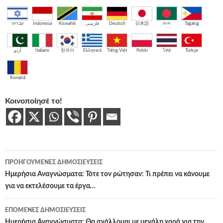
עברית
Indonesia
Kiswahili
فارسی
Deutsch
日本語
বাংলা
Tagalog
اُردو
Italiano
한국어
Ελληνικά
Tiếng Việt
Polski
ไทย
Türkçe
Română
Κοινοποίησέ το!
Πλοήγηση
ΠΡΟΗΓΟΎΜΕΝΕΣ ΔΗΜΟΣΙΕΎΣΕΙΣ
άρθρων
Ημερήσια Αναγνώσματα: Τότε τον ρώτησαν: Τι πρέπει να κάνουμε
για να εκτελέσουμε τα έργα…
ΕΠΌΜΕΝΕΣ ΔΗΜΟΣΙΕΎΣΕΙΣ
Ημερήσια Αναγνώσματα: Θα αγάλλομαι με μεγάλη χαρά για την