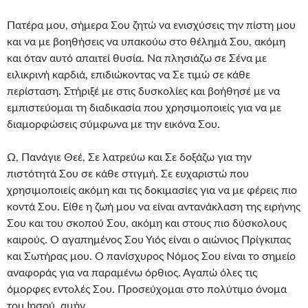
Πατέρα μου, σήμερα Σου ζητώ να ενισχύσεις την πίστη μου
και να με βοηθήσεις να υπακούω στο θέλημά Σου, ακόμη
και όταν αυτό απαιτεί θυσία. Να πλησιάζω σε Σένα με
ειλικρινή καρδιά, επιδιώκοντας να Σε τιμώ σε κάθε
περίσταση. Στήριξέ με στις δυσκολίες και βοήθησέ με να
εμπιστεύομαι τη διαδικασία που χρησιμοποιείς για να με
διαμορφώσεις σύμφωνα με την εικόνα Σου.
Ω, Πανάγιε Θεέ, Σε λατρεύω και Σε δοξάζω για την
πιστότητά Σου σε κάθε στιγμή. Σε ευχαριστώ που
χρησιμοποιείς ακόμη και τις δοκιμασίες για να με φέρεις πιο
κοντά Σου. Είθε η ζωή μου να είναι αντανάκλαση της ειρήνης
Σου και του σκοπού Σου, ακόμη και στους πιο δύσκολους
καιρούς. Ο αγαπημένος Σου Υιός είναι ο αιώνιος Πρίγκιπας
και Σωτήρας μου. Ο πανίσχυρος Νόμος Σου είναι το σημείο
αναφοράς για να παραμένω όρθιος. Αγαπώ όλες τις
όμορφες εντολές Σου. Προσεύχομαι στο πολύτιμο όνομα
του Ιησού, αμήν.