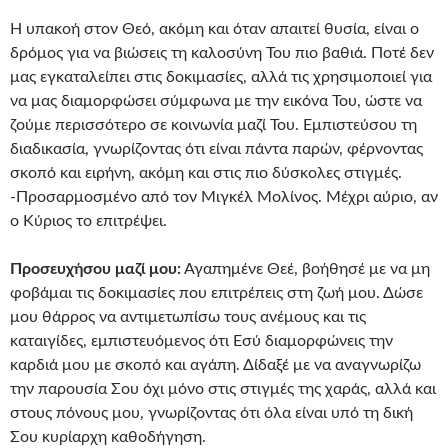
Η υπακοή στον Θεό, ακόμη και όταν απαιτεί θυσία, είναι ο
δρόμος για να βιώσεις τη καλοσύνη Του πιο βαθιά. Ποτέ δεν
μας εγκαταλείπει στις δοκιμασίες, αλλά τις χρησιμοποιεί για
να μας διαμορφώσει σύμφωνα με την εικόνα Του, ώστε να
ζούμε περισσότερο σε κοινωνία μαζί Του. Εμπιστεύσου τη
διαδικασία, γνωρίζοντας ότι είναι πάντα παρών, φέρνοντας
σκοπό και ειρήνη, ακόμη και στις πιο δύσκολες στιγμές.
-Προσαρμοσμένο από τον Μιγκέλ Μολίνος. Μέχρι αύριο, αν
ο Κύριος το επιτρέψει.
Προσευχήσου μαζί μου:
Αγαπημένε Θεέ, βοήθησέ με να μη
φοβάμαι τις δοκιμασίες που επιτρέπεις στη ζωή μου. Δώσε
μου θάρρος να αντιμετωπίσω τους ανέμους και τις
καταιγίδες, εμπιστευόμενος ότι Εσύ διαμορφώνεις την
καρδιά μου με σκοπό και αγάπη. Δίδαξέ με να αναγνωρίζω
την παρουσία Σου όχι μόνο στις στιγμές της χαράς, αλλά και
στους πόνους μου, γνωρίζοντας ότι όλα είναι υπό τη δική
Σου κυρίαρχη καθοδήγηση.