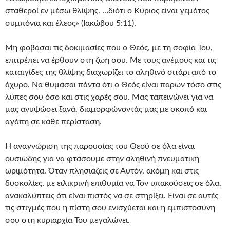
σταθεροί εν μέσω θλίψης. …διότι ο Κύριος είναι γεμάτος
συμπόνια και έλεος» (Ιακώβου 5:11).
Μη φοβάσαι τις δοκιμασίες που ο Θεός, με τη σοφία Του,
επιτρέπει να έρθουν στη ζωή σου. Με τους ανέμους και τις
καταιγίδες της θλίψης διαχωρίζει το αληθινό σιτάρι από το
άχυρο. Να θυμάσαι πάντα ότι ο Θεός είναι παρών τόσο στις
λύπες σου όσο και στις χαρές σου. Μας ταπεινώνει για να
μας ανυψώσει ξανά, διαμορφώνοντάς μας με σκοπό και
αγάπη σε κάθε περίσταση.
Η αναγνώριση της παρουσίας του Θεού σε όλα είναι
ουσιώδης για να φτάσουμε στην αληθινή πνευματική
ωριμότητα. Όταν πλησιάζεις σε Αυτόν, ακόμη και στις
δυσκολίες, με ειλικρινή επιθυμία να Τον υπακούσεις σε όλα,
ανακαλύπτεις ότι είναι πιστός να σε στηρίξει. Είναι σε αυτές
τις στιγμές που η πίστη σου ενισχύεται και η εμπιστοσύνη
σου στη κυριαρχία Του μεγαλώνει.