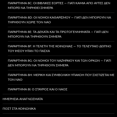
ΠΑΡΆΡΤΗΜΑ 8C: ΟΙ ΒΙΒΛΙΚΈΣ ΕΟΡΤΈΣ — ΓΙΑΤΊ ΚΑΜΊΑ ΑΠΌ ΑΥΤΈΣ ΔΕΝ
ΜΠΟΡΕΊ ΝΑ ΤΗΡΗΘΕΊ ΣΉΜΕΡΑ
ΠΑΡΆΡΤΗΜΑ 8D: ΟΙ ΝΌΜΟΙ ΚΑΘΑΡΙΣΜΟΎ — ΓΙΑΤΊ ΔΕΝ ΜΠΟΡΟΎΝ ΝΑ
ΤΗΡΗΘΟΎΝ ΧΩΡΊΣ ΤΟΝ ΝΑΌ
ΠΑΡΆΡΤΗΜΑ 8E: ΤΑ ΔΈΚΑΤΑ ΚΑΙ ΤΑ ΠΡΩΤΟΓΕΝΝΉΜΑΤΑ — ΓΙΑΤΊ ΔΕΝ
ΜΠΟΡΟΎΝ ΝΑ ΤΗΡΗΘΟΎΝ ΣΉΜΕΡΑ
ΠΑΡΆΡΤΗΜΑ 8F: Η ΤΕΛΕΤΉ ΤΗΣ ΚΟΙΝΩΝΊΑΣ — ΤΟ ΤΕΛΕΥΤΑΊΟ ΔΕΊΠΝΟ
ΤΟΥ ΙΗΣΟΎ ΉΤΑΝ ΤΟ ΠΆΣΧΑ
ΠΑΡΆΡΤΗΜΑ 8G: ΟΙ ΝΌΜΟΙ ΤΟΥ ΝΑΖΗΡΑΊΟΥ ΚΑΙ ΤΩΝ ΌΡΚΩΝ — ΓΙΑΤΊ
ΔΕΝ ΜΠΟΡΟΎΝ ΝΑ ΤΗΡΗΘΟΎΝ ΣΉΜΕΡΑ
ΠΑΡΆΡΤΗΜΑ 8H: ΜΕΡΙΚΉ ΚΑΙ ΣΥΜΒΟΛΙΚΉ ΥΠΑΚΟΉ ΠΟΥ ΣΧΕΤΊΖΕΤΑΙ ΜΕ
ΤΟΝ ΝΑΌ
ΠΑΡΆΡΤΗΜΑ 8I: Ο ΣΤΑΥΡΌΣ ΚΑΙ Ο ΝΑΌΣ
ΗΜΕΡΉΣΙΑ ΑΝΑΓΝΏΣΜΑΤΑ
ΠΟΣΤ ΣΤΑ ΚΟΙΝΩΝΙΚΆ