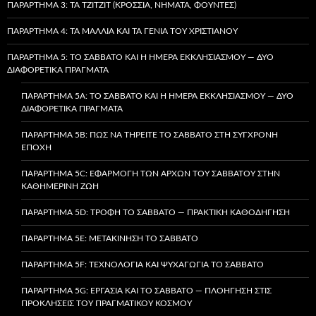
ΠΑΡΆΡΤΗΜΑ 3: ΤΑ TZITZIT (ΚΡΌΣΣΙΑ, ΝΉΜΑΤΑ, ΦΟΎΝΤΕΣ)
ΠΑΡΆΡΤΗΜΑ 4: ΤΑ ΜΑΛΛΙΆ ΚΑΙ ΤΑ ΓΈΝΙΑ ΤΟΥ ΧΡΙΣΤΙΑΝΟΎ
ΠΑΡΆΡΤΗΜΑ 5: ΤΟ ΣΆΒΒΑΤΟ ΚΑΙ Η ΗΜΈΡΑ ΕΚΚΛΗΣΙΑΣΜΟΎ — ΔΎΟ
ΔΙΑΦΟΡΕΤΙΚΆ ΠΡΆΓΜΑΤΑ
ΠΑΡΆΡΤΗΜΑ 5A: ΤΟ ΣΆΒΒΑΤΟ ΚΑΙ Η ΗΜΈΡΑ ΕΚΚΛΗΣΙΑΣΜΟΎ — ΔΎΟ
ΔΙΑΦΟΡΕΤΙΚΆ ΠΡΆΓΜΑΤΑ
ΠΑΡΆΡΤΗΜΑ 5B: ΠΏΣ ΝΑ ΤΗΡΕΊΤΕ ΤΟ ΣΆΒΒΑΤΟ ΣΤΗ ΣΎΓΧΡΟΝΗ
ΕΠΟΧΉ
ΠΑΡΆΡΤΗΜΑ 5C: ΕΦΑΡΜΟΓΉ ΤΩΝ ΑΡΧΏΝ ΤΟΥ ΣΑΒΒΆΤΟΥ ΣΤΗΝ
ΚΑΘΗΜΕΡΙΝΉ ΖΩΉ
ΠΑΡΆΡΤΗΜΑ 5D: ΤΡΟΦΉ ΤΟ ΣΆΒΒΑΤΟ — ΠΡΑΚΤΙΚΉ ΚΑΘΟΔΉΓΗΣΗ
ΠΑΡΆΡΤΗΜΑ 5E: ΜΕΤΑΚΊΝΗΣΗ ΤΟ ΣΆΒΒΑΤΟ
ΠΑΡΆΡΤΗΜΑ 5F: ΤΕΧΝΟΛΟΓΊΑ ΚΑΙ ΨΥΧΑΓΩΓΊΑ ΤΟ ΣΆΒΒΑΤΟ
ΠΑΡΆΡΤΗΜΑ 5G: ΕΡΓΑΣΊΑ ΚΑΙ ΤΟ ΣΆΒΒΑΤΟ — ΠΛΟΉΓΗΣΗ ΣΤΙΣ
ΠΡΟΚΛΉΣΕΙΣ ΤΟΥ ΠΡΑΓΜΑΤΙΚΟΎ ΚΌΣΜΟΥ