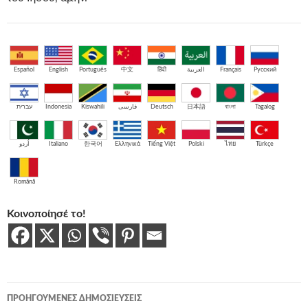
Español
English
Português
中文
हिंदी
العربية
Français
Русский
עברית
Indonesia
Kiswahili
فارسی
Deutsch
日本語
বাংলা
Tagalog
اُردو
Italiano
한국어
Ελληνικά
Tiếng Việt
Polski
ไทย
Türkçe
Română
Κοινοποίησέ το!
Πλοήγηση
ΠΡΟΗΓΟΎΜΕΝΕΣ ΔΗΜΟΣΙΕΎΣΕΙΣ