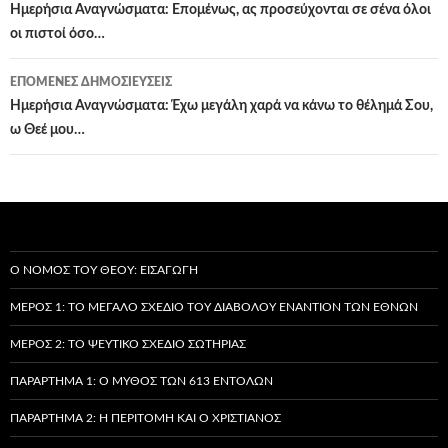
άρθρων
Ημερήσια Αναγνώσματα: Επομένως, ας προσεύχονται σε σένα όλοι
οι πιστοί όσο…
ΕΠΌΜΕΝΕΣ ΔΗΜΟΣΙΕΎΣΕΙΣ
Ημερήσια Αναγνώσματα: Έχω μεγάλη χαρά να κάνω το θέλημά Σου,
ω Θεέ μου…
Ο ΝΌΜΟΣ ΤΟΥ ΘΕΟΎ: ΕΙΣΑΓΩΓΉ
ΜΈΡΟΣ 1: ΤΟ ΜΕΓΆΛΟ ΣΧΈΔΙΟ ΤΟΥ ΔΙΑΒΌΛΟΥ ΕΝΑΝΤΊΟΝ ΤΩΝ ΕΘΝΏΝ
ΜΈΡΟΣ 2: ΤΟ ΨΕΎΤΙΚΟ ΣΧΈΔΙΟ ΣΩΤΗΡΊΑΣ
ΠΑΡΆΡΤΗΜΑ 1: Ο ΜΎΘΟΣ ΤΩΝ 613 ΕΝΤΟΛΏΝ
ΠΑΡΆΡΤΗΜΑ 2: Η ΠΕΡΙΤΟΜΉ ΚΑΙ Ο ΧΡΙΣΤΙΑΝΌΣ