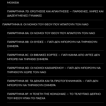
ΜΟΙΧΕΊΑ
ΠΑΡΆΡΤΗΜΑ 7D: ΕΡΩΤΉΣΕΙΣ ΚΑΙ ΑΠΑΝΤΉΣΕΙΣ — ΠΑΡΘΈΝΕΣ, ΧΉΡΕΣ ΚΑΙ
ΔΙΑΖΕΥΓΜΈΝΕΣ ΓΥΝΑΊΚΕΣ
ΠΑΡΆΡΤΗΜΑ 8: ΟΙ ΝΌΜΟΙ ΤΟΥ ΘΕΟΎ ΠΟΥ ΑΠΑΙΤΟΎΝ ΤΟΝ ΝΑΌ
ΠΑΡΆΡΤΗΜΑ 8A: ΟΙ ΝΌΜΟΙ ΤΟΥ ΘΕΟΎ ΠΟΥ ΑΠΑΙΤΟΎΝ ΤΟΝ ΝΑΌ
ΠΑΡΆΡΤΗΜΑ 8B: ΟΙ ΘΥΣΊΕΣ — ΓΙΑΤΊ ΔΕΝ ΜΠΟΡΟΎΝ ΝΑ ΤΗΡΗΘΟΎΝ
ΣΉΜΕΡΑ
ΠΑΡΆΡΤΗΜΑ 8C: ΟΙ ΒΙΒΛΙΚΈΣ ΕΟΡΤΈΣ — ΓΙΑΤΊ ΚΑΜΊΑ ΑΠΌ ΑΥΤΈΣ ΔΕΝ
ΜΠΟΡΕΊ ΝΑ ΤΗΡΗΘΕΊ ΣΉΜΕΡΑ
ΠΑΡΆΡΤΗΜΑ 8D: ΟΙ ΝΌΜΟΙ ΚΑΘΑΡΙΣΜΟΎ — ΓΙΑΤΊ ΔΕΝ ΜΠΟΡΟΎΝ ΝΑ
ΤΗΡΗΘΟΎΝ ΧΩΡΊΣ ΤΟΝ ΝΑΌ
ΠΑΡΆΡΤΗΜΑ 8E: ΤΑ ΔΈΚΑΤΑ ΚΑΙ ΤΑ ΠΡΩΤΟΓΕΝΝΉΜΑΤΑ — ΓΙΑΤΊ ΔΕΝ
ΜΠΟΡΟΎΝ ΝΑ ΤΗΡΗΘΟΎΝ ΣΉΜΕΡΑ
ΠΑΡΆΡΤΗΜΑ 8F: Η ΤΕΛΕΤΉ ΤΗΣ ΚΟΙΝΩΝΊΑΣ — ΤΟ ΤΕΛΕΥΤΑΊΟ ΔΕΊΠΝΟ
ΤΟΥ ΙΗΣΟΎ ΉΤΑΝ ΤΟ ΠΆΣΧΑ