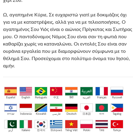
χέρι Σου.
Ω, αγαπημένε Κύριε, Σε ευχαριστώ γιατί με δοκιμάζεις όχι
για να με καταστρέψεις, αλλά για να με τελειοποιήσεις. Ο
αγαπημένος Σου Υιός είναι ο αιώνιος Πρίγκιπας και Σωτήρας
μου. Ο παντοδύναμος Νόμος Σου είναι σαν τη φωτιά που
καθαρίζει χωρίς να καταναλώνει. Οι εντολές Σου είναι σαν
ουράνια εργαλεία που με διαμορφώνουν σύμφωνα με το
θέλημά Σου. Προσεύχομαι στο πολύτιμο όνομα του Ιησού,
αμήν.
Español
English
Português
中文
हिंदी
العربية
Français
Русский
עברית
Indonesia
Kiswahili
فارسی
Deutsch
日本語
বাংলা
Tagalog
اُردو
Italiano
한국어
Ελληνικά
Tiếng Việt
Polski
ไทย
Türkçe