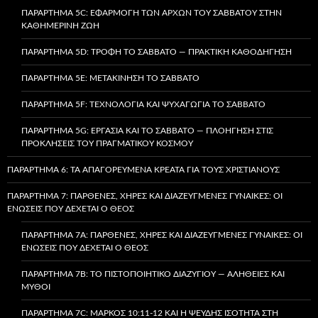
ΠΑΡΆΡΤΗΜΑ 5C: ΕΦΑΡΜΟΓΉ ΤΩΝ ΑΡΧΏΝ ΤΟΥ ΣΑΒΒΆΤΟΥ ΣΤΗΝ
ΚΑΘΗΜΕΡΙΝΉ ΖΩΉ
ΠΑΡΆΡΤΗΜΑ 5D: ΤΡΟΦΉ ΤΟ ΣΆΒΒΑΤΟ — ΠΡΑΚΤΙΚΉ ΚΑΘΟΔΉΓΗΣΗ
ΠΑΡΆΡΤΗΜΑ 5E: ΜΕΤΑΚΊΝΗΣΗ ΤΟ ΣΆΒΒΑΤΟ
ΠΑΡΆΡΤΗΜΑ 5F: ΤΕΧΝΟΛΟΓΊΑ ΚΑΙ ΨΥΧΑΓΩΓΊΑ ΤΟ ΣΆΒΒΑΤΟ
ΠΑΡΆΡΤΗΜΑ 5G: ΕΡΓΑΣΊΑ ΚΑΙ ΤΟ ΣΆΒΒΑΤΟ — ΠΛΟΉΓΗΣΗ ΣΤΙΣ
ΠΡΟΚΛΉΣΕΙΣ ΤΟΥ ΠΡΑΓΜΑΤΙΚΟΎ ΚΌΣΜΟΥ
ΠΑΡΆΡΤΗΜΑ 6: ΤΑ ΑΠΑΓΟΡΕΥΜΈΝΑ ΚΡΈΑΤΑ ΓΙΑ ΤΟΥΣ ΧΡΙΣΤΙΑΝΟΎΣ
ΠΑΡΆΡΤΗΜΑ 7: ΠΑΡΘΈΝΕΣ, ΧΉΡΕΣ ΚΑΙ ΔΙΑΖΕΥΓΜΈΝΕΣ ΓΥΝΑΊΚΕΣ: ΟΙ
ΕΝΏΣΕΙΣ ΠΟΥ ΔΈΧΕΤΑΙ Ο ΘΕΌΣ
ΠΑΡΆΡΤΗΜΑ 7A: ΠΑΡΘΈΝΕΣ, ΧΉΡΕΣ ΚΑΙ ΔΙΑΖΕΥΓΜΈΝΕΣ ΓΥΝΑΊΚΕΣ: ΟΙ
ΕΝΏΣΕΙΣ ΠΟΥ ΔΈΧΕΤΑΙ Ο ΘΕΌΣ
ΠΑΡΆΡΤΗΜΑ 7B: ΤΟ ΠΙΣΤΟΠΟΙΗΤΙΚΌ ΔΙΑΖΥΓΊΟΥ — ΑΛΉΘΕΙΕΣ ΚΑΙ
ΜΎΘΟΙ
ΠΑΡΆΡΤΗΜΑ 7C: ΜΆΡΚΟΣ 10:11-12 ΚΑΙ Η ΨΕΥΔΉΣ ΙΣΌΤΗΤΑ ΣΤΗ