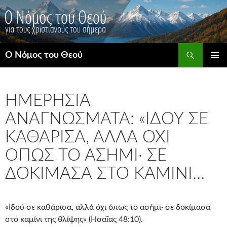
Μετάβαση
σε
περιεχόμενο
Αναζήτηση
Ο Νόμος του Θεού
ΚΎΡΙΟ
ΜΕΝΟΎ
ΗΜΕΡΉΣΙΑ
ΑΝΑΓΝΏΣΜΑΤΑ: «ΙΔΟΎ ΣΕ
ΚΑΘΆΡΙΣΑ, ΑΛΛΆ ΌΧΙ
ΌΠΩΣ ΤΟ ΑΣΉΜΙ· ΣΕ
ΔΟΚΊΜΑΣΑ ΣΤΟ ΚΑΜΊΝΙ…
«Ιδού σε καθάρισα, αλλά όχι όπως το ασήμι· σε δοκίμασα
στο καμίνι της θλίψης» (Ησαΐας 48:10).