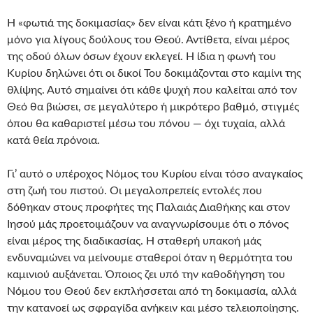
Η «φωτιά της δοκιμασίας» δεν είναι κάτι ξένο ή κρατημένο
μόνο για λίγους δούλους του Θεού. Αντίθετα, είναι μέρος
της οδού όλων όσων έχουν εκλεγεί. Η ίδια η φωνή του
Κυρίου δηλώνει ότι οι δικοί Του δοκιμάζονται στο καμίνι της
θλίψης. Αυτό σημαίνει ότι κάθε ψυχή που καλείται από τον
Θεό θα βιώσει, σε μεγαλύτερο ή μικρότερο βαθμό, στιγμές
όπου θα καθαριστεί μέσω του πόνου — όχι τυχαία, αλλά
κατά θεία πρόνοια.
Γι’ αυτό ο υπέροχος Νόμος του Κυρίου είναι τόσο αναγκαίος
στη ζωή του πιστού. Οι μεγαλοπρεπείς εντολές που
δόθηκαν στους προφήτες της Παλαιάς Διαθήκης και στον
Ιησού μάς προετοιμάζουν να αναγνωρίσουμε ότι ο πόνος
είναι μέρος της διαδικασίας. Η σταθερή υπακοή μάς
ενδυναμώνει να μείνουμε σταθεροί όταν η θερμότητα του
καμινιού αυξάνεται. Όποιος ζει υπό την καθοδήγηση του
Νόμου του Θεού δεν εκπλήσσεται από τη δοκιμασία, αλλά
την κατανοεί ως σφραγίδα ανήκειν και μέσο τελειοποίησης.