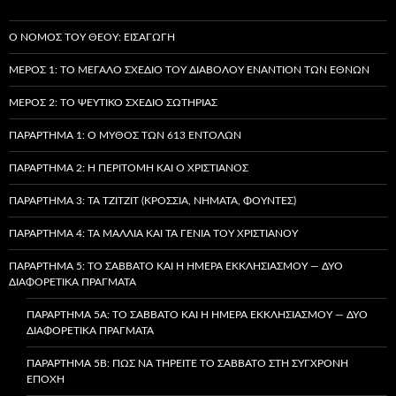
Ο ΝΌΜΟΣ ΤΟΥ ΘΕΟΎ: ΕΙΣΑΓΩΓΉ
ΜΈΡΟΣ 1: ΤΟ ΜΕΓΆΛΟ ΣΧΈΔΙΟ ΤΟΥ ΔΙΑΒΌΛΟΥ ΕΝΑΝΤΊΟΝ ΤΩΝ ΕΘΝΏΝ
ΜΈΡΟΣ 2: ΤΟ ΨΕΎΤΙΚΟ ΣΧΈΔΙΟ ΣΩΤΗΡΊΑΣ
ΠΑΡΆΡΤΗΜΑ 1: Ο ΜΎΘΟΣ ΤΩΝ 613 ΕΝΤΟΛΏΝ
ΠΑΡΆΡΤΗΜΑ 2: Η ΠΕΡΙΤΟΜΉ ΚΑΙ Ο ΧΡΙΣΤΙΑΝΌΣ
ΠΑΡΆΡΤΗΜΑ 3: ΤΑ TZITZIT (ΚΡΌΣΣΙΑ, ΝΉΜΑΤΑ, ΦΟΎΝΤΕΣ)
ΠΑΡΆΡΤΗΜΑ 4: ΤΑ ΜΑΛΛΙΆ ΚΑΙ ΤΑ ΓΈΝΙΑ ΤΟΥ ΧΡΙΣΤΙΑΝΟΎ
ΠΑΡΆΡΤΗΜΑ 5: ΤΟ ΣΆΒΒΑΤΟ ΚΑΙ Η ΗΜΈΡΑ ΕΚΚΛΗΣΙΑΣΜΟΎ — ΔΎΟ
ΔΙΑΦΟΡΕΤΙΚΆ ΠΡΆΓΜΑΤΑ
ΠΑΡΆΡΤΗΜΑ 5A: ΤΟ ΣΆΒΒΑΤΟ ΚΑΙ Η ΗΜΈΡΑ ΕΚΚΛΗΣΙΑΣΜΟΎ — ΔΎΟ
ΔΙΑΦΟΡΕΤΙΚΆ ΠΡΆΓΜΑΤΑ
ΠΑΡΆΡΤΗΜΑ 5B: ΠΏΣ ΝΑ ΤΗΡΕΊΤΕ ΤΟ ΣΆΒΒΑΤΟ ΣΤΗ ΣΎΓΧΡΟΝΗ
ΕΠΟΧΉ