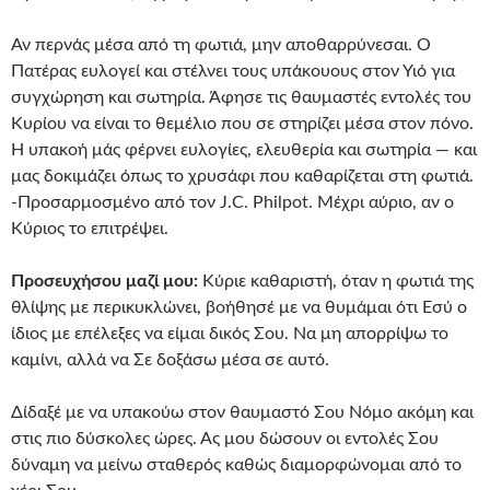
Αν περνάς μέσα από τη φωτιά, μην αποθαρρύνεσαι. Ο
Πατέρας ευλογεί και στέλνει τους υπάκουους στον Υιό για
συγχώρηση και σωτηρία. Άφησε τις θαυμαστές εντολές του
Κυρίου να είναι το θεμέλιο που σε στηρίζει μέσα στον πόνο.
Η υπακοή μάς φέρνει ευλογίες, ελευθερία και σωτηρία — και
μας δοκιμάζει όπως το χρυσάφι που καθαρίζεται στη φωτιά.
-Προσαρμοσμένο από τον J.C. Philpot. Μέχρι αύριο, αν ο
Κύριος το επιτρέψει.
Προσευχήσου μαζί μου:
Κύριε καθαριστή, όταν η φωτιά της
θλίψης με περικυκλώνει, βοήθησέ με να θυμάμαι ότι Εσύ ο
ίδιος με επέλεξες να είμαι δικός Σου. Να μη απορρίψω το
καμίνι, αλλά να Σε δοξάσω μέσα σε αυτό.
Δίδαξέ με να υπακούω στον θαυμαστό Σου Νόμο ακόμη και
στις πιο δύσκολες ώρες. Ας μου δώσουν οι εντολές Σου
δύναμη να μείνω σταθερός καθώς διαμορφώνομαι από το