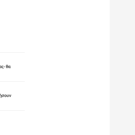
ας· θα
 ήσουν