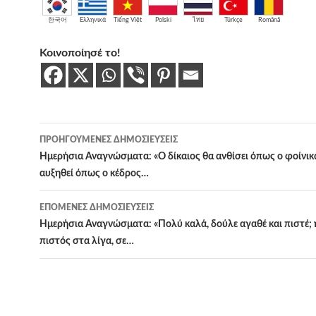
한국어
Ελληνικά
Tiếng Việt
Polski
ไทย
Türkçe
Română
Κοινοποίησέ το!
Πλοήγηση
ΠΡΟΗΓΟΎΜΕΝΕΣ ΔΗΜΟΣΙΕΎΣΕΙΣ
άρθρων
Ημερήσια Αναγνώσματα: «Ο δίκαιος θα ανθίσει όπως ο φοίνικ
αυξηθεί όπως ο κέδρος…
ΕΠΌΜΕΝΕΣ ΔΗΜΟΣΙΕΎΣΕΙΣ
Ημερήσια Αναγνώσματα: «Πολύ καλά, δούλε αγαθέ και πιστέ;
πιστός στα λίγα, σε…