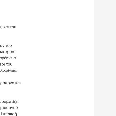
, και του
ον του
θωση του
αρέσκεια
έρι του
λικρίνεια,
αράπονο και
δραματίζει
ημιουργού
 Η υπακοή