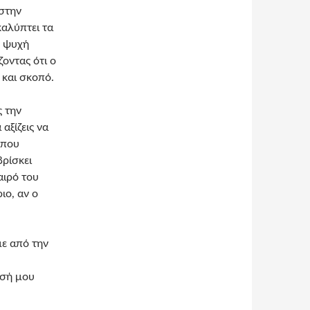
 στην
καλύπτει τα
η ψυχή
οντας ότι ο
 και σκοπό.
ς την
αξίζεις να
 που
βρίσκει
αιρό του
ιο, αν ο
ε από την
ασή μου