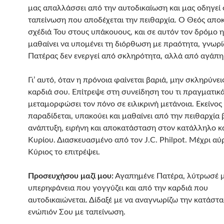
μας απαλλάσσει από την αυτοδικαίωση και μας οδηγεί
ταπείνωση που αποδέχεται την πειθαρχία. Ο Θεός απο
σχέδιά Του στους υπάκουους, και σε αυτόν τον δρόμο 
μαθαίνει να υπομένει τη διόρθωση με πραότητα, γνωρίζ
Πατέρας δεν ενεργεί από σκληρότητα, αλλά από αγάπη
Γι’ αυτό, όταν η πρόνοια φαίνεται βαριά, μην σκληρύνει
καρδιά σου. Επίτρεψε στη συνείδηση του τι πραγματικά 
μεταμορφώσει τον πόνο σε ειλικρινή μετάνοια. Εκείνος
παραδίδεται, υπακούει και μαθαίνει από την πειθαρχία 
ανάπτυξη, ειρήνη και αποκατάσταση στον κατάλληλο κ
Κυρίου. Διασκευασμένο από τον J.C. Philpot. Μέχρι αύρ
Κύριος το επιτρέψει.
Προσευχήσου μαζί μου:
Αγαπημένε Πατέρα, λύτρωσέ μ
υπερηφάνεια που γογγύζει και από την καρδιά που
αυτοδικαιώνεται. Δίδαξέ με να αναγνωρίζω την κατάστ
ενώπιόν Σου με ταπείνωση.