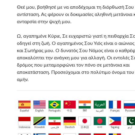
Θεέ μου, βοήθησέ με να αποδέχομαι τη διόρθωσή Σου
αντίσταση. Ας φέρουν οι δοκιμασίες αληθινή μετάνοια κ
ανταρσία στην ψυχή μου.
Ω, αγαπημένε Κύριε, Σε ευχαριστώ γιατί η πειθαρχία Σ
οδηγεί στη ζωή. Ο αγαπημένος Σου Υιός είναι ο αιώνιο
και Σωτήρας μου. Ο δυνατός Σου Νόμος είναι ο καθρέ
αποκαλύπτει την ανάγκη μου για αλλαγή. Οι εντολές Σο
δρόμος που μεταμορφώνει τον πόνο σε μετάνοια και
αποκατάσταση. Προσεύχομαι στο πολύτιμο όνομα του 
αμήν.
Español
English
Português
中文
हिंदी
العربية
Français
Русский
Indonesia
Kiswahili
فارسی
Deutsch
日本語
বাংলা
Tagalog
اُردو