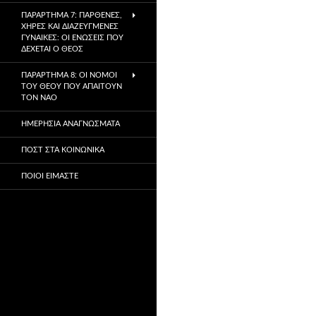
ΠΑΡΆΡΤΗΜΑ 7: ΠΑΡΘΈΝΕΣ,
ΧΉΡΕΣ ΚΑΙ ΔΙΑΖΕΥΓΜΈΝΕΣ
ΓΥΝΑΊΚΕΣ: ΟΙ ΕΝΏΣΕΙΣ ΠΟΥ
ΔΈΧΕΤΑΙ Ο ΘΕΌΣ
ΠΑΡΆΡΤΗΜΑ 8: ΟΙ ΝΌΜΟΙ
ΤΟΥ ΘΕΟΎ ΠΟΥ ΑΠΑΙΤΟΎΝ
ΤΟΝ ΝΑΌ
ΗΜΕΡΉΣΙΑ ΑΝΑΓΝΏΣΜΑΤΑ
ΠΟΣΤ ΣΤΑ ΚΟΙΝΩΝΙΚΆ
ΠΟΙΟΙ ΕΊΜΑΣΤΕ