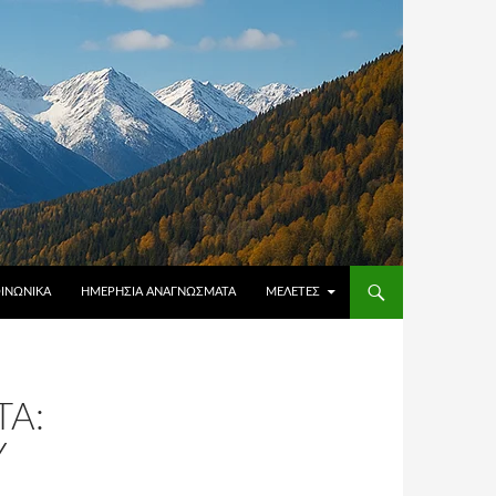
ΟΙΝΩΝΙΚΆ
ΗΜΕΡΉΣΙΑ ΑΝΑΓΝΏΣΜΑΤΑ
ΜΕΛΈΤΕΣ
Α:
Υ