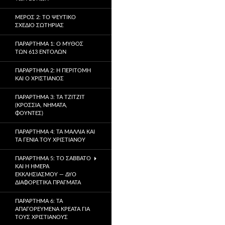
ΜΈΡΟΣ 2: ΤΟ ΨΕΎΤΙΚΟ
ΣΧΈΔΙΟ ΣΩΤΗΡΊΑΣ
ΠΑΡΆΡΤΗΜΑ 1: Ο ΜΎΘΟΣ
ΤΩΝ 613 ΕΝΤΟΛΏΝ
ΠΑΡΆΡΤΗΜΑ 2: Η ΠΕΡΙΤΟΜΉ
ΚΑΙ Ο ΧΡΙΣΤΙΑΝΌΣ
ΠΑΡΆΡΤΗΜΑ 3: ΤΑ TZITZIT
(ΚΡΌΣΣΙΑ, ΝΉΜΑΤΑ,
ΦΟΎΝΤΕΣ)
ΠΑΡΆΡΤΗΜΑ 4: ΤΑ ΜΑΛΛΙΆ ΚΑΙ
ΤΑ ΓΈΝΙΑ ΤΟΥ ΧΡΙΣΤΙΑΝΟΎ
ΠΑΡΆΡΤΗΜΑ 5: ΤΟ ΣΆΒΒΑΤΟ
ΚΑΙ Η ΗΜΈΡΑ
ΕΚΚΛΗΣΙΑΣΜΟΎ — ΔΎΟ
ΔΙΑΦΟΡΕΤΙΚΆ ΠΡΆΓΜΑΤΑ
ΠΑΡΆΡΤΗΜΑ 6: ΤΑ
ΑΠΑΓΟΡΕΥΜΈΝΑ ΚΡΈΑΤΑ ΓΙΑ
ΤΟΥΣ ΧΡΙΣΤΙΑΝΟΎΣ