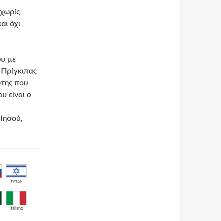
 χωρίς
αι όχι
ου με
ς Πρίγκιπας
φτης που
υ είναι ο
Ιησού,
עברית
Italiano