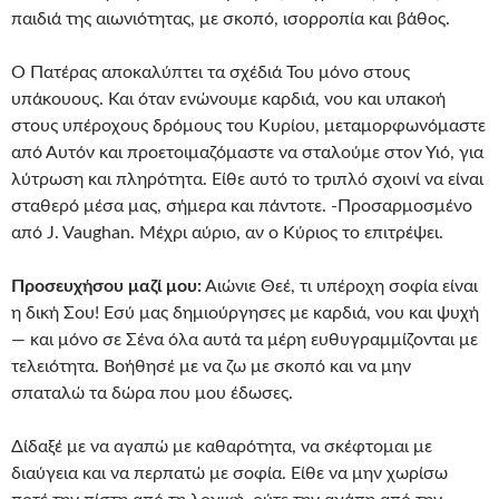
παιδιά της αιωνιότητας, με σκοπό, ισορροπία και βάθος.
Ο Πατέρας αποκαλύπτει τα σχέδιά Του μόνο στους
υπάκουους. Και όταν ενώνουμε καρδιά, νου και υπακοή
στους υπέροχους δρόμους του Κυρίου, μεταμορφωνόμαστε
από Αυτόν και προετοιμαζόμαστε να σταλούμε στον Υιό, για
λύτρωση και πληρότητα. Είθε αυτό το τριπλό σχοινί να είναι
σταθερό μέσα μας, σήμερα και πάντοτε. -Προσαρμοσμένο
από J. Vaughan. Μέχρι αύριο, αν ο Κύριος το επιτρέψει.
Προσευχήσου μαζί μου:
Αιώνιε Θεέ, τι υπέροχη σοφία είναι
η δική Σου! Εσύ μας δημιούργησες με καρδιά, νου και ψυχή
— και μόνο σε Σένα όλα αυτά τα μέρη ευθυγραμμίζονται με
τελειότητα. Βοήθησέ με να ζω με σκοπό και να μην
σπαταλώ τα δώρα που μου έδωσες.
Δίδαξέ με να αγαπώ με καθαρότητα, να σκέφτομαι με
διαύγεια και να περπατώ με σοφία. Είθε να μην χωρίσω