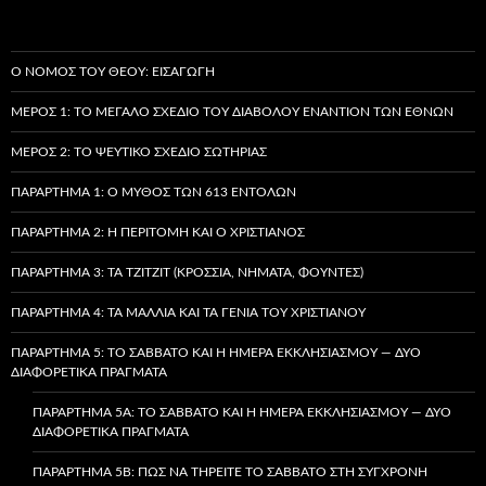
Ο ΝΌΜΟΣ ΤΟΥ ΘΕΟΎ: ΕΙΣΑΓΩΓΉ
ΜΈΡΟΣ 1: ΤΟ ΜΕΓΆΛΟ ΣΧΈΔΙΟ ΤΟΥ ΔΙΑΒΌΛΟΥ ΕΝΑΝΤΊΟΝ ΤΩΝ ΕΘΝΏΝ
ΜΈΡΟΣ 2: ΤΟ ΨΕΎΤΙΚΟ ΣΧΈΔΙΟ ΣΩΤΗΡΊΑΣ
ΠΑΡΆΡΤΗΜΑ 1: Ο ΜΎΘΟΣ ΤΩΝ 613 ΕΝΤΟΛΏΝ
ΠΑΡΆΡΤΗΜΑ 2: Η ΠΕΡΙΤΟΜΉ ΚΑΙ Ο ΧΡΙΣΤΙΑΝΌΣ
ΠΑΡΆΡΤΗΜΑ 3: ΤΑ TZITZIT (ΚΡΌΣΣΙΑ, ΝΉΜΑΤΑ, ΦΟΎΝΤΕΣ)
ΠΑΡΆΡΤΗΜΑ 4: ΤΑ ΜΑΛΛΙΆ ΚΑΙ ΤΑ ΓΈΝΙΑ ΤΟΥ ΧΡΙΣΤΙΑΝΟΎ
ΠΑΡΆΡΤΗΜΑ 5: ΤΟ ΣΆΒΒΑΤΟ ΚΑΙ Η ΗΜΈΡΑ ΕΚΚΛΗΣΙΑΣΜΟΎ — ΔΎΟ
ΔΙΑΦΟΡΕΤΙΚΆ ΠΡΆΓΜΑΤΑ
ΠΑΡΆΡΤΗΜΑ 5A: ΤΟ ΣΆΒΒΑΤΟ ΚΑΙ Η ΗΜΈΡΑ ΕΚΚΛΗΣΙΑΣΜΟΎ — ΔΎΟ
ΔΙΑΦΟΡΕΤΙΚΆ ΠΡΆΓΜΑΤΑ
ΠΑΡΆΡΤΗΜΑ 5B: ΠΏΣ ΝΑ ΤΗΡΕΊΤΕ ΤΟ ΣΆΒΒΑΤΟ ΣΤΗ ΣΎΓΧΡΟΝΗ