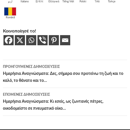
اُردو
Italiano
한국어
Ελληνικά
Tiếng Việt
Polski
ไทย
Türkçe
Română
Κοινοποίησέ το!
Πλοήγηση
ΠΡΟΗΓΟΎΜΕΝΕΣ ΔΗΜΟΣΙΕΎΣΕΙΣ
άρθρων
Ημερήσια Αναγνώσματα: Δες, σήμερα σου προτείνω τη ζωή και το
καλό, το θάνατο και το…
ΕΠΌΜΕΝΕΣ ΔΗΜΟΣΙΕΎΣΕΙΣ
Ημερήσια Αναγνώσματα: Κι εσείς, ως ζωντανές πέτρες,
οικοδομείστε σε πνευματικό οίκο…