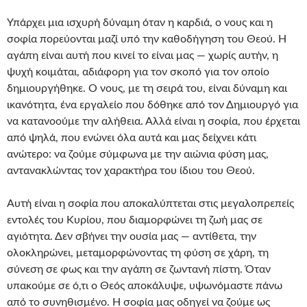
Υπάρχει μια ισχυρή δύναμη όταν η καρδιά, ο νους και η
σοφία πορεύονται μαζί υπό την καθοδήγηση του Θεού. Η
αγάπη είναι αυτή που κινεί το είναι μας — χωρίς αυτήν, η
ψυχή κοιμάται, αδιάφορη για τον σκοπό για τον οποίο
δημιουργήθηκε. Ο νους, με τη σειρά του, είναι δύναμη και
ικανότητα, ένα εργαλείο που δόθηκε από τον Δημιουργό για
να κατανοούμε την αλήθεια. Αλλά είναι η σοφία, που έρχεται
από ψηλά, που ενώνει όλα αυτά και μας δείχνει κάτι
ανώτερο: να ζούμε σύμφωνα με την αιώνια φύση μας,
αντανακλώντας τον χαρακτήρα του ίδιου του Θεού.
Αυτή είναι η σοφία που αποκαλύπτεται στις μεγαλοπρεπείς
εντολές του Κυρίου, που διαμορφώνει τη ζωή μας σε
αγιότητα. Δεν σβήνει την ουσία μας — αντίθετα, την
ολοκληρώνει, μεταμορφώνοντας τη φύση σε χάρη, τη
σύνεση σε φως και την αγάπη σε ζωντανή πίστη. Όταν
υπακούμε σε ό,τι ο Θεός αποκάλυψε, υψωνόμαστε πάνω
από το συνηθισμένο. Η σοφία μας οδηγεί να ζούμε ως