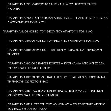
ΠΑΡΆΡΤΗΜΑ 7C: ΜΆΡΚΟΣ 10:11-12 ΚΑΙ Η ΨΕΥΔΉΣ ΙΣΌΤΗΤΑ ΣΤΗ
ΜΟΙΧΕΊΑ
ΠΑΡΆΡΤΗΜΑ 7D: ΕΡΩΤΉΣΕΙΣ ΚΑΙ ΑΠΑΝΤΉΣΕΙΣ — ΠΑΡΘΈΝΕΣ, ΧΉΡΕΣ ΚΑΙ
ΔΙΑΖΕΥΓΜΈΝΕΣ ΓΥΝΑΊΚΕΣ
ΠΑΡΆΡΤΗΜΑ 8: ΟΙ ΝΌΜΟΙ ΤΟΥ ΘΕΟΎ ΠΟΥ ΑΠΑΙΤΟΎΝ ΤΟΝ ΝΑΌ
ΠΑΡΆΡΤΗΜΑ 8A: ΟΙ ΝΌΜΟΙ ΤΟΥ ΘΕΟΎ ΠΟΥ ΑΠΑΙΤΟΎΝ ΤΟΝ ΝΑΌ
ΠΑΡΆΡΤΗΜΑ 8B: ΟΙ ΘΥΣΊΕΣ — ΓΙΑΤΊ ΔΕΝ ΜΠΟΡΟΎΝ ΝΑ ΤΗΡΗΘΟΎΝ
ΣΉΜΕΡΑ
ΠΑΡΆΡΤΗΜΑ 8C: ΟΙ ΒΙΒΛΙΚΈΣ ΕΟΡΤΈΣ — ΓΙΑΤΊ ΚΑΜΊΑ ΑΠΌ ΑΥΤΈΣ ΔΕΝ
ΜΠΟΡΕΊ ΝΑ ΤΗΡΗΘΕΊ ΣΉΜΕΡΑ
ΠΑΡΆΡΤΗΜΑ 8D: ΟΙ ΝΌΜΟΙ ΚΑΘΑΡΙΣΜΟΎ — ΓΙΑΤΊ ΔΕΝ ΜΠΟΡΟΎΝ ΝΑ
ΤΗΡΗΘΟΎΝ ΧΩΡΊΣ ΤΟΝ ΝΑΌ
ΠΑΡΆΡΤΗΜΑ 8E: ΤΑ ΔΈΚΑΤΑ ΚΑΙ ΤΑ ΠΡΩΤΟΓΕΝΝΉΜΑΤΑ — ΓΙΑΤΊ ΔΕΝ
ΜΠΟΡΟΎΝ ΝΑ ΤΗΡΗΘΟΎΝ ΣΉΜΕΡΑ
ΠΑΡΆΡΤΗΜΑ 8F: Η ΤΕΛΕΤΉ ΤΗΣ ΚΟΙΝΩΝΊΑΣ — ΤΟ ΤΕΛΕΥΤΑΊΟ ΔΕΊΠΝΟ
ΤΟΥ ΙΗΣΟΎ ΉΤΑΝ ΤΟ ΠΆΣΧΑ