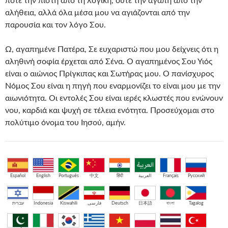
ποτέ την πίστη από τη λογική, ούτε την αγάπη από την
αλήθεια, αλλά όλα μέσα μου να αγιάζονται από την
παρουσία και τον λόγο Σου.
Ω, αγαπημένε Πατέρα, Σε ευχαριστώ που μου δείχνεις ότι η
αληθινή σοφία έρχεται από Σένα. Ο αγαπημένος Σου Υιός
είναι ο αιώνιος Πρίγκιπας και Σωτήρας μου. Ο πανίσχυρος
Νόμος Σου είναι η πηγή που εναρμονίζει το είναι μου με την
αιωνιότητα. Οι εντολές Σου είναι ιερές κλωστές που ενώνουν
νου, καρδιά και ψυχή σε τέλεια ενότητα. Προσεύχομαι στο
πολύτιμο όνομα του Ιησού, αμήν.
Español
English
Português
中文
हिंदी
العربية
Français
Русский
עברית
Indonesia
Kiswahili
فارسی
Deutsch
日本語
বাংলা
Tagalog