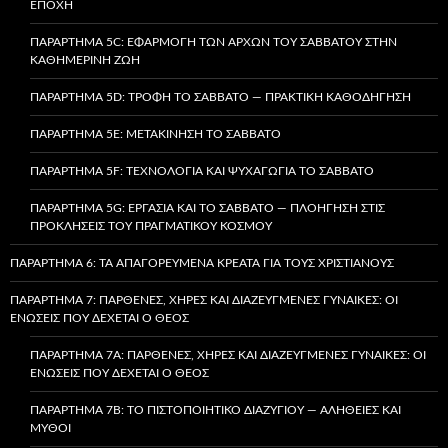
ΕΠΟΧΉ
ΠΑΡΆΡΤΗΜΑ 5C: ΕΦΑΡΜΟΓΉ ΤΩΝ ΑΡΧΏΝ ΤΟΥ ΣΑΒΒΆΤΟΥ ΣΤΗΝ
ΚΑΘΗΜΕΡΙΝΉ ΖΩΉ
ΠΑΡΆΡΤΗΜΑ 5D: ΤΡΟΦΉ ΤΟ ΣΆΒΒΑΤΟ — ΠΡΑΚΤΙΚΉ ΚΑΘΟΔΉΓΗΣΗ
ΠΑΡΆΡΤΗΜΑ 5E: ΜΕΤΑΚΊΝΗΣΗ ΤΟ ΣΆΒΒΑΤΟ
ΠΑΡΆΡΤΗΜΑ 5F: ΤΕΧΝΟΛΟΓΊΑ ΚΑΙ ΨΥΧΑΓΩΓΊΑ ΤΟ ΣΆΒΒΑΤΟ
ΠΑΡΆΡΤΗΜΑ 5G: ΕΡΓΑΣΊΑ ΚΑΙ ΤΟ ΣΆΒΒΑΤΟ — ΠΛΟΉΓΗΣΗ ΣΤΙΣ
ΠΡΟΚΛΉΣΕΙΣ ΤΟΥ ΠΡΑΓΜΑΤΙΚΟΎ ΚΌΣΜΟΥ
ΠΑΡΆΡΤΗΜΑ 6: ΤΑ ΑΠΑΓΟΡΕΥΜΈΝΑ ΚΡΈΑΤΑ ΓΙΑ ΤΟΥΣ ΧΡΙΣΤΙΑΝΟΎΣ
ΠΑΡΆΡΤΗΜΑ 7: ΠΑΡΘΈΝΕΣ, ΧΉΡΕΣ ΚΑΙ ΔΙΑΖΕΥΓΜΈΝΕΣ ΓΥΝΑΊΚΕΣ: ΟΙ
ΕΝΏΣΕΙΣ ΠΟΥ ΔΈΧΕΤΑΙ Ο ΘΕΌΣ
ΠΑΡΆΡΤΗΜΑ 7A: ΠΑΡΘΈΝΕΣ, ΧΉΡΕΣ ΚΑΙ ΔΙΑΖΕΥΓΜΈΝΕΣ ΓΥΝΑΊΚΕΣ: ΟΙ
ΕΝΏΣΕΙΣ ΠΟΥ ΔΈΧΕΤΑΙ Ο ΘΕΌΣ
ΠΑΡΆΡΤΗΜΑ 7B: ΤΟ ΠΙΣΤΟΠΟΙΗΤΙΚΌ ΔΙΑΖΥΓΊΟΥ — ΑΛΉΘΕΙΕΣ ΚΑΙ
ΜΎΘΟΙ