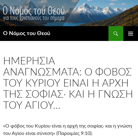
Μετάβαση
σε
περιεχόμενο
Αναζήτηση
Ο Νόμος του Θεού
ΚΎΡΙΟ
ΜΕΝΟΎ
ΗΜΕΡΉΣΙΑ
ΑΝΑΓΝΏΣΜΑΤΑ: Ο ΦΌΒΟΣ
ΤΟΥ ΚΥΡΊΟΥ ΕΊΝΑΙ Η ΑΡΧΉ
ΤΗΣ ΣΟΦΊΑΣ· ΚΑΙ Η ΓΝΏΣΗ
ΤΟΥ ΑΓΊΟΥ…
«Ο φόβος του Κυρίου είναι η αρχή της σοφίας· και η γνώση
του Αγίου είναι σύνεση» (Παροιμίες 9:10).