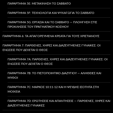
ΠΑΡΆΡΤΗΜΑ 5E: ΜΕΤΑΚΊΝΗΣΗ ΤΟ ΣΆΒΒΑΤΟ
ΠΑΡΆΡΤΗΜΑ 5F: ΤΕΧΝΟΛΟΓΊΑ ΚΑΙ ΨΥΧΑΓΩΓΊΑ ΤΟ ΣΆΒΒΑΤΟ
ΠΑΡΆΡΤΗΜΑ 5G: ΕΡΓΑΣΊΑ ΚΑΙ ΤΟ ΣΆΒΒΑΤΟ — ΠΛΟΉΓΗΣΗ ΣΤΙΣ
ΠΡΟΚΛΉΣΕΙΣ ΤΟΥ ΠΡΑΓΜΑΤΙΚΟΎ ΚΌΣΜΟΥ
ΠΑΡΆΡΤΗΜΑ 6: ΤΑ ΑΠΑΓΟΡΕΥΜΈΝΑ ΚΡΈΑΤΑ ΓΙΑ ΤΟΥΣ ΧΡΙΣΤΙΑΝΟΎΣ
ΠΑΡΆΡΤΗΜΑ 7: ΠΑΡΘΈΝΕΣ, ΧΉΡΕΣ ΚΑΙ ΔΙΑΖΕΥΓΜΈΝΕΣ ΓΥΝΑΊΚΕΣ: ΟΙ
ΕΝΏΣΕΙΣ ΠΟΥ ΔΈΧΕΤΑΙ Ο ΘΕΌΣ
ΠΑΡΆΡΤΗΜΑ 7A: ΠΑΡΘΈΝΕΣ, ΧΉΡΕΣ ΚΑΙ ΔΙΑΖΕΥΓΜΈΝΕΣ ΓΥΝΑΊΚΕΣ: ΟΙ
ΕΝΏΣΕΙΣ ΠΟΥ ΔΈΧΕΤΑΙ Ο ΘΕΌΣ
ΠΑΡΆΡΤΗΜΑ 7B: ΤΟ ΠΙΣΤΟΠΟΙΗΤΙΚΌ ΔΙΑΖΥΓΊΟΥ — ΑΛΉΘΕΙΕΣ ΚΑΙ
ΜΎΘΟΙ
ΠΑΡΆΡΤΗΜΑ 7C: ΜΆΡΚΟΣ 10:11-12 ΚΑΙ Η ΨΕΥΔΉΣ ΙΣΌΤΗΤΑ ΣΤΗ
ΜΟΙΧΕΊΑ
ΠΑΡΆΡΤΗΜΑ 7D: ΕΡΩΤΉΣΕΙΣ ΚΑΙ ΑΠΑΝΤΉΣΕΙΣ — ΠΑΡΘΈΝΕΣ, ΧΉΡΕΣ ΚΑΙ
ΔΙΑΖΕΥΓΜΈΝΕΣ ΓΥΝΑΊΚΕΣ