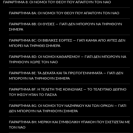
ΠΑΡΆΡΤΗΜΑ 8: ΟΙ ΝΌΜΟΙ ΤΟΥ ΘΕΟΎ ΠΟΥ ΑΠΑΙΤΟΎΝ ΤΟΝ ΝΑΌ
ΠΑΡΆΡΤΗΜΑ 8A: ΟΙ ΝΌΜΟΙ ΤΟΥ ΘΕΟΎ ΠΟΥ ΑΠΑΙΤΟΎΝ ΤΟΝ ΝΑΌ
ΠΑΡΆΡΤΗΜΑ 8B: ΟΙ ΘΥΣΊΕΣ — ΓΙΑΤΊ ΔΕΝ ΜΠΟΡΟΎΝ ΝΑ ΤΗΡΗΘΟΎΝ
ΣΉΜΕΡΑ
ΠΑΡΆΡΤΗΜΑ 8C: ΟΙ ΒΙΒΛΙΚΈΣ ΕΟΡΤΈΣ — ΓΙΑΤΊ ΚΑΜΊΑ ΑΠΌ ΑΥΤΈΣ ΔΕΝ
ΜΠΟΡΕΊ ΝΑ ΤΗΡΗΘΕΊ ΣΉΜΕΡΑ
ΠΑΡΆΡΤΗΜΑ 8D: ΟΙ ΝΌΜΟΙ ΚΑΘΑΡΙΣΜΟΎ — ΓΙΑΤΊ ΔΕΝ ΜΠΟΡΟΎΝ ΝΑ
ΤΗΡΗΘΟΎΝ ΧΩΡΊΣ ΤΟΝ ΝΑΌ
ΠΑΡΆΡΤΗΜΑ 8E: ΤΑ ΔΈΚΑΤΑ ΚΑΙ ΤΑ ΠΡΩΤΟΓΕΝΝΉΜΑΤΑ — ΓΙΑΤΊ ΔΕΝ
ΜΠΟΡΟΎΝ ΝΑ ΤΗΡΗΘΟΎΝ ΣΉΜΕΡΑ
ΠΑΡΆΡΤΗΜΑ 8F: Η ΤΕΛΕΤΉ ΤΗΣ ΚΟΙΝΩΝΊΑΣ — ΤΟ ΤΕΛΕΥΤΑΊΟ ΔΕΊΠΝΟ
ΤΟΥ ΙΗΣΟΎ ΉΤΑΝ ΤΟ ΠΆΣΧΑ
ΠΑΡΆΡΤΗΜΑ 8G: ΟΙ ΝΌΜΟΙ ΤΟΥ ΝΑΖΗΡΑΊΟΥ ΚΑΙ ΤΩΝ ΌΡΚΩΝ — ΓΙΑΤΊ
ΔΕΝ ΜΠΟΡΟΎΝ ΝΑ ΤΗΡΗΘΟΎΝ ΣΉΜΕΡΑ
ΠΑΡΆΡΤΗΜΑ 8H: ΜΕΡΙΚΉ ΚΑΙ ΣΥΜΒΟΛΙΚΉ ΥΠΑΚΟΉ ΠΟΥ ΣΧΕΤΊΖΕΤΑΙ ΜΕ
ΤΟΝ ΝΑΌ