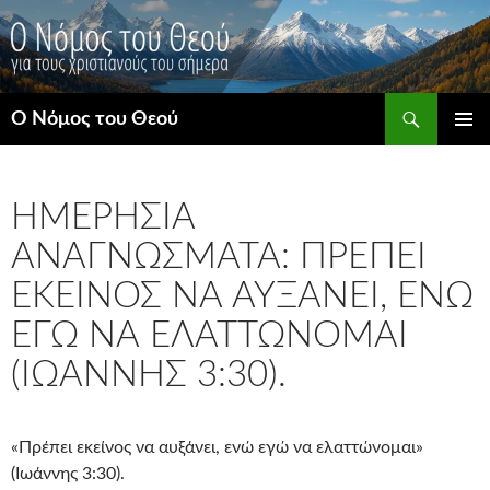
Μετάβαση
σε
περιεχόμενο
Αναζήτηση
Ο Νόμος του Θεού
ΚΎΡΙΟ
ΜΕΝΟΎ
ΗΜΕΡΉΣΙΑ
ΑΝΑΓΝΏΣΜΑΤΑ: ΠΡΈΠΕΙ
ΕΚΕΊΝΟΣ ΝΑ ΑΥΞΆΝΕΙ, ΕΝΏ
ΕΓΏ ΝΑ ΕΛΑΤΤΏΝΟΜΑΙ
(ΙΩΆΝΝΗΣ 3:30).
«Πρέπει εκείνος να αυξάνει, ενώ εγώ να ελαττώνομαι»
(Ιωάννης 3:30).