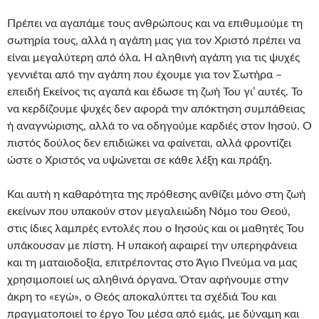
Πρέπει να αγαπάμε τους ανθρώπους και να επιθυμούμε τη
σωτηρία τους, αλλά η αγάπη μας για τον Χριστό πρέπει να
είναι μεγαλύτερη από όλα. Η αληθινή αγάπη για τις ψυχές
γεννιέται από την αγάπη που έχουμε για τον Σωτήρα –
επειδή Εκείνος τις αγαπά και έδωσε τη ζωή Του γι’ αυτές. Το
να κερδίζουμε ψυχές δεν αφορά την απόκτηση συμπάθειας
ή αναγνώρισης, αλλά το να οδηγούμε καρδιές στον Ιησού. Ο
πιστός δούλος δεν επιδιώκει να φαίνεται, αλλά φροντίζει
ώστε ο Χριστός να υψώνεται σε κάθε λέξη και πράξη.
Και αυτή η καθαρότητα της πρόθεσης ανθίζει μόνο στη ζωή
εκείνων που υπακούν στον μεγαλειώδη Νόμο του Θεού,
στις ίδιες λαμπρές εντολές που ο Ιησούς και οι μαθητές Του
υπάκουσαν με πίστη. Η υπακοή αφαιρεί την υπερηφάνεια
και τη ματαιοδοξία, επιτρέποντας στο Άγιο Πνεύμα να μας
χρησιμοποιεί ως αληθινά όργανα. Όταν αφήνουμε στην
άκρη το «εγώ», ο Θεός αποκαλύπτει τα σχέδιά Του και
πραγματοποιεί το έργο Του μέσα από εμάς, με δύναμη και