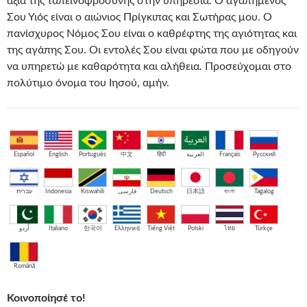
αξία της ταπεινοφροσύνης στην υπηρεσία. Ο αγαπημένος
Σου Υιός είναι ο αιώνιος Πρίγκιπας και Σωτήρας μου. Ο
πανίσχυρος Νόμος Σου είναι ο καθρέφτης της αγιότητας και
της αγάπης Σου. Οι εντολές Σου είναι φώτα που με οδηγούν
να υπηρετώ με καθαρότητα και αλήθεια. Προσεύχομαι στο
πολύτιμο όνομα του Ιησού, αμήν.
Español
English
Português
中文
हिंदी
العربية
Français
Русский
עברית
Indonesia
Kiswahili
فارسی
Deutsch
日本語
বাংলা
Tagalog
اُردو
Italiano
한국어
Ελληνικά
Tiếng Việt
Polski
ไทย
Türkçe
Română
Κοινοποίησέ το!