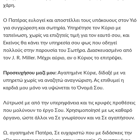
χάρη.
Ο Πατέρας ευλογεί και αποστέλλει τους υπάκουους στον Υιό
για συγχώρεση και σωτηρία. Υπηρέτησε τον Κύριο με
ταπείνωση, χωρίς να επιζητείς τιμή για τον εαυτό σου, και
Εκείνος θα κάνει την υπηρεσία σου φως που οδηγεί
πολλούς στην παρουσία του Σωτήρα. Διασκευασμένο από
τον J. R. Miller. Μέχρι αύριο, αν ο Κύριος το επιτρέψει.
Προσευχήσου μαζί μου:
Αγαπημένε Κύριε, δίδαξέ με να
υπηρετώ χωρίς να αναζητώ αναγνώριση. Ας επιθυμεί η
καρδιά μου μόνο να υψώνεται το Όνομά Σου.
Λύτρωσέ με από την υπερηφάνεια και τις κρυφές προθέσεις
που μολύνουν το έργο Σου. Χρησιμοποίησέ με ως καθαρό
όργανο, ώστε άλλοι να Σε γνωρίσουν και να Σε αγαπήσουν.
Ω, αγαπημένε Πατέρα, Σε ευχαριστώ που με διδάσκεις την