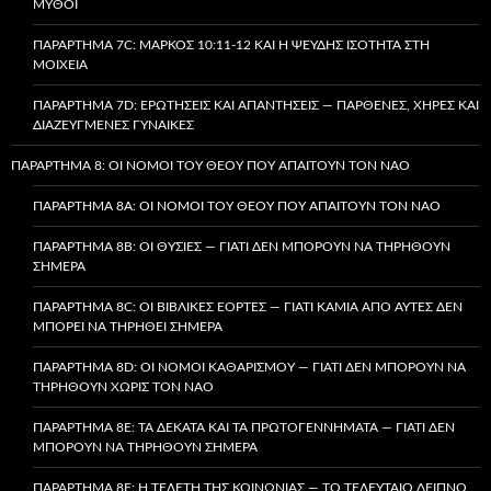
ΜΎΘΟΙ
ΠΑΡΆΡΤΗΜΑ 7C: ΜΆΡΚΟΣ 10:11-12 ΚΑΙ Η ΨΕΥΔΉΣ ΙΣΌΤΗΤΑ ΣΤΗ
ΜΟΙΧΕΊΑ
ΠΑΡΆΡΤΗΜΑ 7D: ΕΡΩΤΉΣΕΙΣ ΚΑΙ ΑΠΑΝΤΉΣΕΙΣ — ΠΑΡΘΈΝΕΣ, ΧΉΡΕΣ ΚΑΙ
ΔΙΑΖΕΥΓΜΈΝΕΣ ΓΥΝΑΊΚΕΣ
ΠΑΡΆΡΤΗΜΑ 8: ΟΙ ΝΌΜΟΙ ΤΟΥ ΘΕΟΎ ΠΟΥ ΑΠΑΙΤΟΎΝ ΤΟΝ ΝΑΌ
ΠΑΡΆΡΤΗΜΑ 8A: ΟΙ ΝΌΜΟΙ ΤΟΥ ΘΕΟΎ ΠΟΥ ΑΠΑΙΤΟΎΝ ΤΟΝ ΝΑΌ
ΠΑΡΆΡΤΗΜΑ 8B: ΟΙ ΘΥΣΊΕΣ — ΓΙΑΤΊ ΔΕΝ ΜΠΟΡΟΎΝ ΝΑ ΤΗΡΗΘΟΎΝ
ΣΉΜΕΡΑ
ΠΑΡΆΡΤΗΜΑ 8C: ΟΙ ΒΙΒΛΙΚΈΣ ΕΟΡΤΈΣ — ΓΙΑΤΊ ΚΑΜΊΑ ΑΠΌ ΑΥΤΈΣ ΔΕΝ
ΜΠΟΡΕΊ ΝΑ ΤΗΡΗΘΕΊ ΣΉΜΕΡΑ
ΠΑΡΆΡΤΗΜΑ 8D: ΟΙ ΝΌΜΟΙ ΚΑΘΑΡΙΣΜΟΎ — ΓΙΑΤΊ ΔΕΝ ΜΠΟΡΟΎΝ ΝΑ
ΤΗΡΗΘΟΎΝ ΧΩΡΊΣ ΤΟΝ ΝΑΌ
ΠΑΡΆΡΤΗΜΑ 8E: ΤΑ ΔΈΚΑΤΑ ΚΑΙ ΤΑ ΠΡΩΤΟΓΕΝΝΉΜΑΤΑ — ΓΙΑΤΊ ΔΕΝ
ΜΠΟΡΟΎΝ ΝΑ ΤΗΡΗΘΟΎΝ ΣΉΜΕΡΑ
ΠΑΡΆΡΤΗΜΑ 8F: Η ΤΕΛΕΤΉ ΤΗΣ ΚΟΙΝΩΝΊΑΣ — ΤΟ ΤΕΛΕΥΤΑΊΟ ΔΕΊΠΝΟ