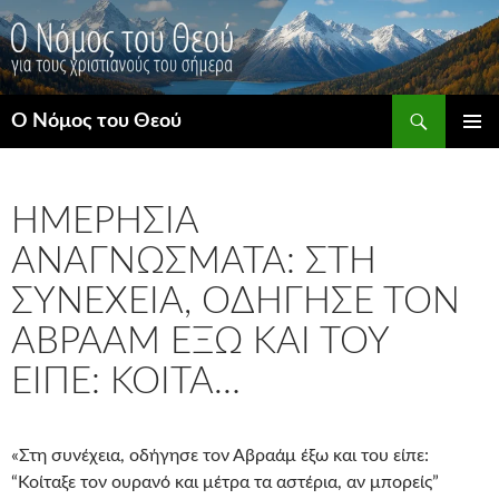
Μετάβαση
σε
περιεχόμενο
Αναζήτηση
Ο Νόμος του Θεού
ΚΎΡΙΟ
ΜΕΝΟΎ
ΗΜΕΡΉΣΙΑ
ΑΝΑΓΝΏΣΜΑΤΑ: ΣΤΗ
ΣΥΝΈΧΕΙΑ, ΟΔΉΓΗΣΕ ΤΟΝ
ΑΒΡΑΆΜ ΈΞΩ ΚΑΙ ΤΟΥ
ΕΊΠΕ: ΚΟΊΤΑ…
«Στη συνέχεια, οδήγησε τον Αβραάμ έξω και του είπε:
“Κοίταξε τον ουρανό και μέτρα τα αστέρια, αν μπορείς”