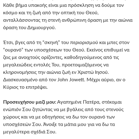
Κάθε βήμα υπακοής είναι μια πρόσκληση να δούμε τον
κόσμο και τη ζωή από την οπτική του Θεού,
ανταλλάσσοντας τη στενή ανθρώπινη όραση με την αιώνια
όραση του Δημιουργού.
Έτσι, βγες από τη “σκηνή” του περιορισμού και μπες στον
“ουρανό” των υποσχέσεων του Θεού. Εκείνος επιθυμεί να
ζεις με ανοιχτούς ορίζοντες, καθοδηγούμενος από τις
μεγαλειώδεις εντολές Του, προετοιμαζόμενος να
κληρονομήσεις την αιώνια ζωή εν Χριστώ Ιησού.
Διασκευασμένο από τον John Jowett. Μέχρι αύριο, αν ο
Κύριος το επιτρέψει.
Προσευχήσου μαζί μου:
Αγαπημένε Πατέρα, στέκομαι
ενώπιόν Σου ζητώντας να με βγάλεις από τους στενούς
χώρους και να με οδηγήσεις να δω τον ουρανό των
υποσχέσεών Σου. Άνοιξε τα μάτια μου για να δω τα
μεγαλύτερα σχέδιά Σου.