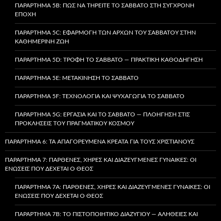
ΠΑΡΆΡΤΗΜΑ 5B: ΠΏΣ ΝΑ ΤΗΡΕΊΤΕ ΤΟ ΣΆΒΒΑΤΟ ΣΤΗ ΣΎΓΧΡΟΝΗ
ΕΠΟΧΉ
ΠΑΡΆΡΤΗΜΑ 5C: ΕΦΑΡΜΟΓΉ ΤΩΝ ΑΡΧΏΝ ΤΟΥ ΣΑΒΒΆΤΟΥ ΣΤΗΝ
ΚΑΘΗΜΕΡΙΝΉ ΖΩΉ
ΠΑΡΆΡΤΗΜΑ 5D: ΤΡΟΦΉ ΤΟ ΣΆΒΒΑΤΟ — ΠΡΑΚΤΙΚΉ ΚΑΘΟΔΉΓΗΣΗ
ΠΑΡΆΡΤΗΜΑ 5E: ΜΕΤΑΚΊΝΗΣΗ ΤΟ ΣΆΒΒΑΤΟ
ΠΑΡΆΡΤΗΜΑ 5F: ΤΕΧΝΟΛΟΓΊΑ ΚΑΙ ΨΥΧΑΓΩΓΊΑ ΤΟ ΣΆΒΒΑΤΟ
ΠΑΡΆΡΤΗΜΑ 5G: ΕΡΓΑΣΊΑ ΚΑΙ ΤΟ ΣΆΒΒΑΤΟ — ΠΛΟΉΓΗΣΗ ΣΤΙΣ
ΠΡΟΚΛΉΣΕΙΣ ΤΟΥ ΠΡΑΓΜΑΤΙΚΟΎ ΚΌΣΜΟΥ
ΠΑΡΆΡΤΗΜΑ 6: ΤΑ ΑΠΑΓΟΡΕΥΜΈΝΑ ΚΡΈΑΤΑ ΓΙΑ ΤΟΥΣ ΧΡΙΣΤΙΑΝΟΎΣ
ΠΑΡΆΡΤΗΜΑ 7: ΠΑΡΘΈΝΕΣ, ΧΉΡΕΣ ΚΑΙ ΔΙΑΖΕΥΓΜΈΝΕΣ ΓΥΝΑΊΚΕΣ: ΟΙ
ΕΝΏΣΕΙΣ ΠΟΥ ΔΈΧΕΤΑΙ Ο ΘΕΌΣ
ΠΑΡΆΡΤΗΜΑ 7A: ΠΑΡΘΈΝΕΣ, ΧΉΡΕΣ ΚΑΙ ΔΙΑΖΕΥΓΜΈΝΕΣ ΓΥΝΑΊΚΕΣ: ΟΙ
ΕΝΏΣΕΙΣ ΠΟΥ ΔΈΧΕΤΑΙ Ο ΘΕΌΣ
ΠΑΡΆΡΤΗΜΑ 7B: ΤΟ ΠΙΣΤΟΠΟΙΗΤΙΚΌ ΔΙΑΖΥΓΊΟΥ — ΑΛΉΘΕΙΕΣ ΚΑΙ