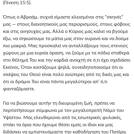
(Γένεση 15:5).
Όπως ο Αβραάμ, συχνά είμαστε κλεισμένοι στις “σκηνές”
μας — στους διανοητικούς μας περιορισμούς, στους φόβους
και στις ανησυχίες μας. Αλλά ο Κύριος μας καλεί να βγούμε
έξω, να σηκώσουμε τα μάτια μας στον ουρανό και να δούμε
πιο μακριά. Μας προσκαλεί να ανταλλάξουμε τους στενούς
χώρους με μια ευρεία όραση, να ζούμε με τα πόδια σταθερά
στο θέλημά Του και την καρδιά ανοιχτή σε ό,τι έχει σχεδιάσει
Εκείνος. Όταν κοιτάζουμε ψηλά, συνειδητοποιούμε ότι οι
σκέψεις του Θεού είναι πολύ ανώτερες από τις δικές μας και
ότι οι δρόμοι Του είναι πάντα μεγαλύτεροι απ’ ό,τι
φανταζόμαστε.
Για να βιώσουμε αυτήν τη διευρυμένη ζωή, πρέπει να
περπατήσουμε σύμφωνα με τον μεγαλοπρεπή Νόμο του
Υψίστου. Μας ελευθερώνει από τις εσωτερικές φυλακές,
σπάει τα όρια που έχουμε θέσει εμείς οι ίδιοι και μας
διδάσκει να εμπιστευόμαστε την καθοδήγηση του Πατέρα.