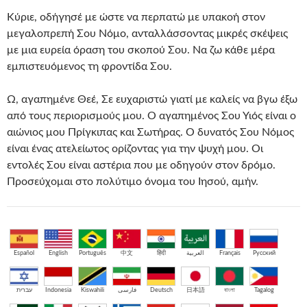
Κύριε, οδήγησέ με ώστε να περπατώ με υπακοή στον
μεγαλοπρεπή Σου Νόμο, ανταλλάσσοντας μικρές σκέψεις
με μια ευρεία όραση του σκοπού Σου. Να ζω κάθε μέρα
εμπιστευόμενος τη φροντίδα Σου.
Ω, αγαπημένε Θεέ, Σε ευχαριστώ γιατί με καλείς να βγω έξω
από τους περιορισμούς μου. Ο αγαπημένος Σου Υιός είναι ο
αιώνιος μου Πρίγκιπας και Σωτήρας. Ο δυνατός Σου Νόμος
είναι ένας ατελείωτος ορίζοντας για την ψυχή μου. Οι
εντολές Σου είναι αστέρια που με οδηγούν στον δρόμο.
Προσεύχομαι στο πολύτιμο όνομα του Ιησού, αμήν.
Español
English
Português
中文
हिंदी
العربية
Français
Русский
עברית
Indonesia
Kiswahili
فارسی
Deutsch
日本語
বাংলা
Tagalog