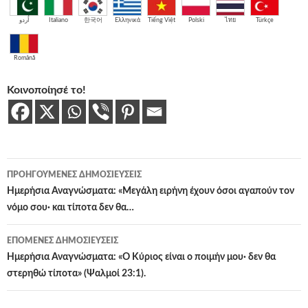
اُردو
Italiano
한국어
Ελληνικά
Tiếng Việt
Polski
ไทย
Türkçe
Română
Κοινοποίησέ το!
Πλοήγηση
ΠΡΟΗΓΟΎΜΕΝΕΣ ΔΗΜΟΣΙΕΎΣΕΙΣ
άρθρων
Ημερήσια Αναγνώσματα: «Μεγάλη ειρήνη έχουν όσοι αγαπούν τον
νόμο σου· και τίποτα δεν θα…
ΕΠΌΜΕΝΕΣ ΔΗΜΟΣΙΕΎΣΕΙΣ
Ημερήσια Αναγνώσματα: «Ο Κύριος είναι ο ποιμήν μου· δεν θα
στερηθώ τίποτα» (Ψαλμοί 23:1).