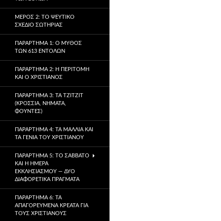
ΜΈΡΟΣ 2: ΤΟ ΨΕΎΤΙΚΟ
ΣΧΈΔΙΟ ΣΩΤΗΡΊΑΣ
ΠΑΡΆΡΤΗΜΑ 1: Ο ΜΎΘΟΣ
ΤΩΝ 613 ΕΝΤΟΛΏΝ
ΠΑΡΆΡΤΗΜΑ 2: Η ΠΕΡΙΤΟΜΉ
ΚΑΙ Ο ΧΡΙΣΤΙΑΝΌΣ
ΠΑΡΆΡΤΗΜΑ 3: ΤΑ TZITZIT
(ΚΡΌΣΣΙΑ, ΝΉΜΑΤΑ,
ΦΟΎΝΤΕΣ)
ΠΑΡΆΡΤΗΜΑ 4: ΤΑ ΜΑΛΛΙΆ ΚΑΙ
ΤΑ ΓΈΝΙΑ ΤΟΥ ΧΡΙΣΤΙΑΝΟΎ
ΠΑΡΆΡΤΗΜΑ 5: ΤΟ ΣΆΒΒΑΤΟ
ΚΑΙ Η ΗΜΈΡΑ
ΕΚΚΛΗΣΙΑΣΜΟΎ — ΔΎΟ
ΔΙΑΦΟΡΕΤΙΚΆ ΠΡΆΓΜΑΤΑ
ΠΑΡΆΡΤΗΜΑ 6: ΤΑ
ΑΠΑΓΟΡΕΥΜΈΝΑ ΚΡΈΑΤΑ ΓΙΑ
ΤΟΥΣ ΧΡΙΣΤΙΑΝΟΎΣ