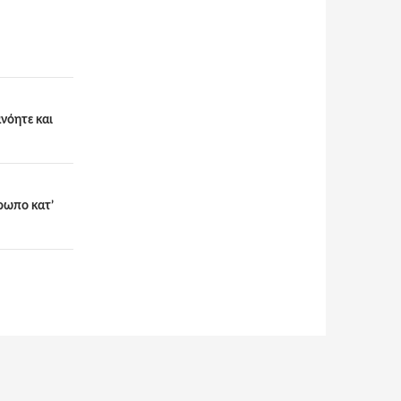
νόητε και
ρωπο κατ’