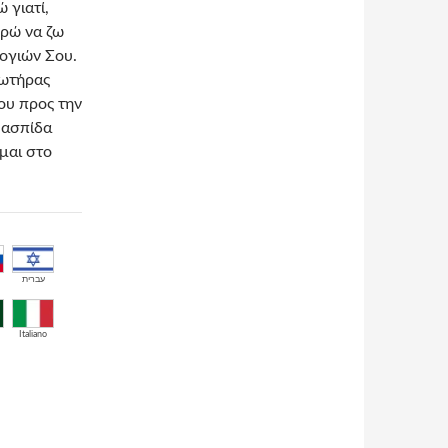
 γιατί,
ορώ να ζω
λογιών Σου.
Σωτήρας
ου προς την
ν ασπίδα
μαι στο
עברית
Italiano