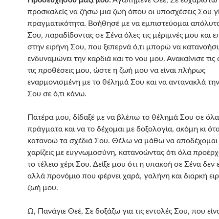
Προσευχήσου μαζί μου:
Αγαπημένε Θεέ, Σε ευχαριστώ
προσκαλείς να ζήσω μια ζωή όπου οι υποσχέσεις Σου γ
πραγματικότητα. Βοήθησέ με να εμπιστεύομαι απόλυτ
Σου, παραδίδοντας σε Σένα όλες τις μέριμνές μου και ε
στην ειρήνη Σου, που ξεπερνά ό,τι μπορώ να κατανοήσ
ενδυναμώνει την καρδιά και το νου μου. Ανακαίνισε τις 
τις προθέσεις μου, ώστε η ζωή μου να είναι πλήρως
εναρμονισμένη με το θέλημά Σου και να αντανακλά τη
Σου σε ό,τι κάνω.
Πατέρα μου, δίδαξέ με να βλέπω το θέλημά Σου σε όλα
πράγματα και να το δέχομαι με δοξολογία, ακόμη κι ότ
κατανοώ τα σχέδιά Σου. Θέλω να μάθω να αποδέχομαι 
χαρίζεις με ευγνωμοσύνη, κατανοώντας ότι όλα προέρχ
το τέλειο χέρι Σου. Δείξε μου ότι η υπακοή σε Σένα δεν 
αλλά προνόμιο που φέρνει χαρά, γαλήνη και διαρκή ει
ζωή μου.
Ω, Πανάγιε Θεέ, Σε δοξάζω για τις εντολές Σου, που είν