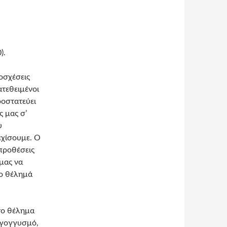
).
οσχέσεις
ατεθειμένοι
ροστατεύει
ς μας σ’
υ
νεχίσουμε. Ο
 προθέσεις
μας να
το θέλημά
το θέλημα
 γογγυσμό,