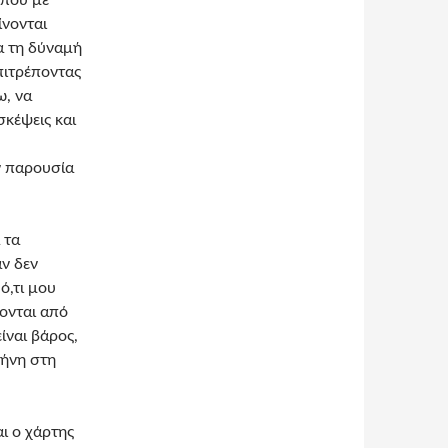
 που με
ίνονται
α τη δύναμή
πιτρέποντας
ω, να
σκέψεις και
ν παρουσία
 τα
αν δεν
ό,τι μου
ονται από
είναι βάρος,
ρήνη στη
αι ο χάρτης