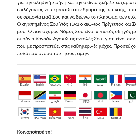
για την αληθινή ειρήνη και την αιώνια ζωή. Σε ευχαριστώ
επιλέγοντας να περπατώ στον δρόμο της υπακοής, μπ
σε αρμονία μαζί Σου και να βιώνω το πλήρωμα των ευ
Ο αγαπημένος Σου Υιός είναι ο αιώνιος Πρίγκιπας και 
μου. Ο πανίσχυρος Νόμος Σου είναι ο πιστός οδηγός μ
ουράνια Χαναάν. Αγαπώ τις εντολές Σου, γιατί είναι σα
που με προστατεύει στις καθημερινές μάχες. Προσεύχο
πολύτιμο όνομα του Ιησού, αμήν.
Español
English
Português
中文
हिंदी
العربية
Français
Русский
Indonesia
Kiswahili
فارسی
Deutsch
日本語
বাংলা
Tagalog
اُردو
한국어
Ελληνικά
Tiếng Việt
Polski
ไทย
Türkçe
Română
Κοινοποίησέ το!