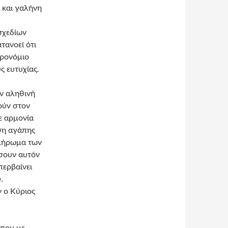
 και γαλήνη
σχεδίων
τανοεί ότι
προνόμιο
ς ευτυχίας.
ην αληθινή
ούν στον
ε αρμονία
ση αγάπης
πλήρωμα των
σουν αυτόν
περβαίνει
.
 ο Κύριος