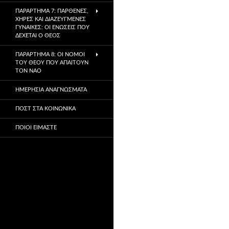
ΠΑΡΆΡΤΗΜΑ 7: ΠΑΡΘΈΝΕΣ,
ΧΉΡΕΣ ΚΑΙ ΔΙΑΖΕΥΓΜΈΝΕΣ
ΓΥΝΑΊΚΕΣ: ΟΙ ΕΝΏΣΕΙΣ ΠΟΥ
ΔΈΧΕΤΑΙ Ο ΘΕΌΣ
ΠΑΡΆΡΤΗΜΑ 8: ΟΙ ΝΌΜΟΙ
ΤΟΥ ΘΕΟΎ ΠΟΥ ΑΠΑΙΤΟΎΝ
ΤΟΝ ΝΑΌ
ΗΜΕΡΉΣΙΑ ΑΝΑΓΝΏΣΜΑΤΑ
ΠΟΣΤ ΣΤΑ ΚΟΙΝΩΝΙΚΆ
ΠΟΙΟΙ ΕΊΜΑΣΤΕ