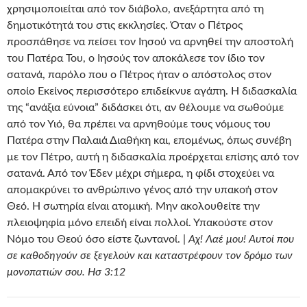
χρησιμοποιείται από τον διάβολο, ανεξάρτητα από τη
δημοτικότητά του στις εκκλησίες. Όταν ο Πέτρος
προσπάθησε να πείσει τον Ιησού να αρνηθεί την αποστολή
του Πατέρα Του, ο Ιησούς τον αποκάλεσε τον ίδιο τον
σατανά, παρόλο που ο Πέτρος ήταν ο απόστολος στον
οποίο Εκείνος περισσότερο επιδείκνυε αγάπη. Η διδασκαλία
της “ανάξια εύνοια” διδάσκει ότι, αν θέλουμε να σωθούμε
από τον Υιό, θα πρέπει να αρνηθούμε τους νόμους του
Πατέρα στην Παλαιά Διαθήκη και, επομένως, όπως συνέβη
με τον Πέτρο, αυτή η διδασκαλία προέρχεται επίσης από τον
σατανά. Από τον Έδεν μέχρι σήμερα, η φίδι στοχεύει να
απομακρύνει το ανθρώπινο γένος από την υπακοή στον
Θεό. Η σωτηρία είναι ατομική. Μην ακολουθείτε την
πλειοψηφία μόνο επειδή είναι πολλοί. Υπακούστε στον
Νόμο του Θεού όσο είστε ζωντανοί. |
Αχ! Λαέ μου! Αυτοί που
σε καθοδηγούν σε ξεγελούν και καταστρέφουν τον δρόμο των
μονοπατιών σου. Ησ 3:12