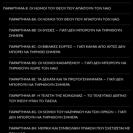
ΠΑΡΆΡΤΗΜΑ 8: ΟΙ ΝΌΜΟΙ ΤΟΥ ΘΕΟΎ ΠΟΥ ΑΠΑΙΤΟΎΝ ΤΟΝ ΝΑΌ
ΠΑΡΆΡΤΗΜΑ 8A: ΟΙ ΝΌΜΟΙ ΤΟΥ ΘΕΟΎ ΠΟΥ ΑΠΑΙΤΟΎΝ ΤΟΝ ΝΑΌ
ΠΑΡΆΡΤΗΜΑ 8B: ΟΙ ΘΥΣΊΕΣ — ΓΙΑΤΊ ΔΕΝ ΜΠΟΡΟΎΝ ΝΑ ΤΗΡΗΘΟΎΝ
ΣΉΜΕΡΑ
ΠΑΡΆΡΤΗΜΑ 8C: ΟΙ ΒΙΒΛΙΚΈΣ ΕΟΡΤΈΣ — ΓΙΑΤΊ ΚΑΜΊΑ ΑΠΌ ΑΥΤΈΣ ΔΕΝ
ΜΠΟΡΕΊ ΝΑ ΤΗΡΗΘΕΊ ΣΉΜΕΡΑ
ΠΑΡΆΡΤΗΜΑ 8D: ΟΙ ΝΌΜΟΙ ΚΑΘΑΡΙΣΜΟΎ — ΓΙΑΤΊ ΔΕΝ ΜΠΟΡΟΎΝ ΝΑ
ΤΗΡΗΘΟΎΝ ΧΩΡΊΣ ΤΟΝ ΝΑΌ
ΠΑΡΆΡΤΗΜΑ 8E: ΤΑ ΔΈΚΑΤΑ ΚΑΙ ΤΑ ΠΡΩΤΟΓΕΝΝΉΜΑΤΑ — ΓΙΑΤΊ ΔΕΝ
ΜΠΟΡΟΎΝ ΝΑ ΤΗΡΗΘΟΎΝ ΣΉΜΕΡΑ
ΠΑΡΆΡΤΗΜΑ 8F: Η ΤΕΛΕΤΉ ΤΗΣ ΚΟΙΝΩΝΊΑΣ — ΤΟ ΤΕΛΕΥΤΑΊΟ ΔΕΊΠΝΟ
ΤΟΥ ΙΗΣΟΎ ΉΤΑΝ ΤΟ ΠΆΣΧΑ
ΠΑΡΆΡΤΗΜΑ 8G: ΟΙ ΝΌΜΟΙ ΤΟΥ ΝΑΖΗΡΑΊΟΥ ΚΑΙ ΤΩΝ ΌΡΚΩΝ — ΓΙΑΤΊ
ΔΕΝ ΜΠΟΡΟΎΝ ΝΑ ΤΗΡΗΘΟΎΝ ΣΉΜΕΡΑ
ΠΑΡΆΡΤΗΜΑ 8H: ΜΕΡΙΚΉ ΚΑΙ ΣΥΜΒΟΛΙΚΉ ΥΠΑΚΟΉ ΠΟΥ ΣΧΕΤΊΖΕΤΑΙ ΜΕ