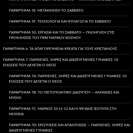
ΠΑΡΆΡΤΗΜΑ 5E: ΜΕΤΑΚΊΝΗΣΗ ΤΟ ΣΆΒΒΑΤΟ
ΠΑΡΆΡΤΗΜΑ 5F: ΤΕΧΝΟΛΟΓΊΑ ΚΑΙ ΨΥΧΑΓΩΓΊΑ ΤΟ ΣΆΒΒΑΤΟ
ΠΑΡΆΡΤΗΜΑ 5G: ΕΡΓΑΣΊΑ ΚΑΙ ΤΟ ΣΆΒΒΑΤΟ — ΠΛΟΉΓΗΣΗ ΣΤΙΣ
ΠΡΟΚΛΉΣΕΙΣ ΤΟΥ ΠΡΑΓΜΑΤΙΚΟΎ ΚΌΣΜΟΥ
ΠΑΡΆΡΤΗΜΑ 6: ΤΑ ΑΠΑΓΟΡΕΥΜΈΝΑ ΚΡΈΑΤΑ ΓΙΑ ΤΟΥΣ ΧΡΙΣΤΙΑΝΟΎΣ
ΠΑΡΆΡΤΗΜΑ 7: ΠΑΡΘΈΝΕΣ, ΧΉΡΕΣ ΚΑΙ ΔΙΑΖΕΥΓΜΈΝΕΣ ΓΥΝΑΊΚΕΣ: ΟΙ
ΕΝΏΣΕΙΣ ΠΟΥ ΔΈΧΕΤΑΙ Ο ΘΕΌΣ
ΠΑΡΆΡΤΗΜΑ 7A: ΠΑΡΘΈΝΕΣ, ΧΉΡΕΣ ΚΑΙ ΔΙΑΖΕΥΓΜΈΝΕΣ ΓΥΝΑΊΚΕΣ: ΟΙ
ΕΝΏΣΕΙΣ ΠΟΥ ΔΈΧΕΤΑΙ Ο ΘΕΌΣ
ΠΑΡΆΡΤΗΜΑ 7B: ΤΟ ΠΙΣΤΟΠΟΙΗΤΙΚΌ ΔΙΑΖΥΓΊΟΥ — ΑΛΉΘΕΙΕΣ ΚΑΙ
ΜΎΘΟΙ
ΠΑΡΆΡΤΗΜΑ 7C: ΜΆΡΚΟΣ 10:11-12 ΚΑΙ Η ΨΕΥΔΉΣ ΙΣΌΤΗΤΑ ΣΤΗ
ΜΟΙΧΕΊΑ
ΠΑΡΆΡΤΗΜΑ 7D: ΕΡΩΤΉΣΕΙΣ ΚΑΙ ΑΠΑΝΤΉΣΕΙΣ — ΠΑΡΘΈΝΕΣ, ΧΉΡΕΣ ΚΑΙ
ΔΙΑΖΕΥΓΜΈΝΕΣ ΓΥΝΑΊΚΕΣ