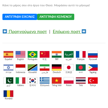
Κάνε το μέρος σου στο έργο του Θεού. Μοιράσου αυτό το μήνυμα!
ΑΝΤΙΓΡΑΦΉ ΕΙΚΌΝΑΣ
ΑΝΤΙΓΡΑΦΉ ΚΕΙΜΈΝΟΥ
Προηγούμενο ποστ
|
Επόμενο ποστ
Español
English
Português
中文
हिंदी
العربية
Français
Русский
עברית
Indonesia
Kiswahili
فارسی
Deutsch
日本語
বাংলা
Tagalog
اُردو
Italiano
한국어
Ελληνικά
Tiếng Việt
Polski
ไทย
Türkçe
Română