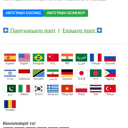
ΑΝΤΙΓΡΑΦΉ ΕΙΚΌΝΑΣ
ΑΝΤΙΓΡΑΦΉ ΚΕΙΜΈΝΟΥ
Προηγούμενο ποστ
|
Επόμενο ποστ
Español
English
Português
中文
हिंदी
العربية
Français
Русский
עברית
Indonesia
Kiswahili
فارسی
Deutsch
日本語
বাংলা
Tagalog
اُردو
Italiano
한국어
Ελληνικά
Tiếng Việt
Polski
ไทย
Türkçe
Română
Κοινοποίησέ το!