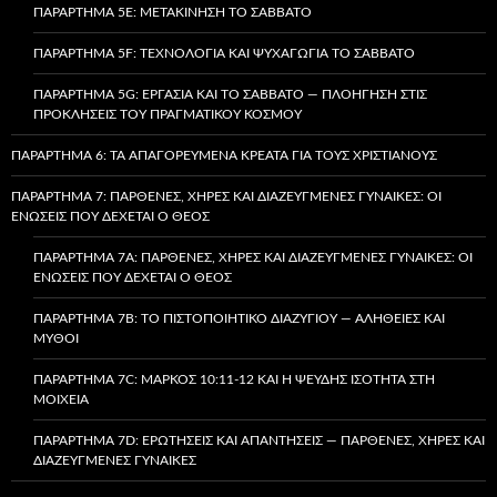
ΠΑΡΆΡΤΗΜΑ 5E: ΜΕΤΑΚΊΝΗΣΗ ΤΟ ΣΆΒΒΑΤΟ
ΠΑΡΆΡΤΗΜΑ 5F: ΤΕΧΝΟΛΟΓΊΑ ΚΑΙ ΨΥΧΑΓΩΓΊΑ ΤΟ ΣΆΒΒΑΤΟ
ΠΑΡΆΡΤΗΜΑ 5G: ΕΡΓΑΣΊΑ ΚΑΙ ΤΟ ΣΆΒΒΑΤΟ — ΠΛΟΉΓΗΣΗ ΣΤΙΣ
ΠΡΟΚΛΉΣΕΙΣ ΤΟΥ ΠΡΑΓΜΑΤΙΚΟΎ ΚΌΣΜΟΥ
ΠΑΡΆΡΤΗΜΑ 6: ΤΑ ΑΠΑΓΟΡΕΥΜΈΝΑ ΚΡΈΑΤΑ ΓΙΑ ΤΟΥΣ ΧΡΙΣΤΙΑΝΟΎΣ
ΠΑΡΆΡΤΗΜΑ 7: ΠΑΡΘΈΝΕΣ, ΧΉΡΕΣ ΚΑΙ ΔΙΑΖΕΥΓΜΈΝΕΣ ΓΥΝΑΊΚΕΣ: ΟΙ
ΕΝΏΣΕΙΣ ΠΟΥ ΔΈΧΕΤΑΙ Ο ΘΕΌΣ
ΠΑΡΆΡΤΗΜΑ 7A: ΠΑΡΘΈΝΕΣ, ΧΉΡΕΣ ΚΑΙ ΔΙΑΖΕΥΓΜΈΝΕΣ ΓΥΝΑΊΚΕΣ: ΟΙ
ΕΝΏΣΕΙΣ ΠΟΥ ΔΈΧΕΤΑΙ Ο ΘΕΌΣ
ΠΑΡΆΡΤΗΜΑ 7B: ΤΟ ΠΙΣΤΟΠΟΙΗΤΙΚΌ ΔΙΑΖΥΓΊΟΥ — ΑΛΉΘΕΙΕΣ ΚΑΙ
ΜΎΘΟΙ
ΠΑΡΆΡΤΗΜΑ 7C: ΜΆΡΚΟΣ 10:11-12 ΚΑΙ Η ΨΕΥΔΉΣ ΙΣΌΤΗΤΑ ΣΤΗ
ΜΟΙΧΕΊΑ
ΠΑΡΆΡΤΗΜΑ 7D: ΕΡΩΤΉΣΕΙΣ ΚΑΙ ΑΠΑΝΤΉΣΕΙΣ — ΠΑΡΘΈΝΕΣ, ΧΉΡΕΣ ΚΑΙ
ΔΙΑΖΕΥΓΜΈΝΕΣ ΓΥΝΑΊΚΕΣ