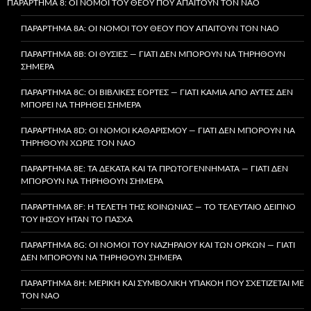
ΠΑΡΆΡΤΗΜΑ 8: ΟΙ ΝΌΜΟΙ ΤΟΥ ΘΕΟΎ ΠΟΥ ΑΠΑΙΤΟΎΝ ΤΟΝ ΝΑΌ
ΠΑΡΆΡΤΗΜΑ 8A: ΟΙ ΝΌΜΟΙ ΤΟΥ ΘΕΟΎ ΠΟΥ ΑΠΑΙΤΟΎΝ ΤΟΝ ΝΑΌ
ΠΑΡΆΡΤΗΜΑ 8B: ΟΙ ΘΥΣΊΕΣ — ΓΙΑΤΊ ΔΕΝ ΜΠΟΡΟΎΝ ΝΑ ΤΗΡΗΘΟΎΝ
ΣΉΜΕΡΑ
ΠΑΡΆΡΤΗΜΑ 8C: ΟΙ ΒΙΒΛΙΚΈΣ ΕΟΡΤΈΣ — ΓΙΑΤΊ ΚΑΜΊΑ ΑΠΌ ΑΥΤΈΣ ΔΕΝ
ΜΠΟΡΕΊ ΝΑ ΤΗΡΗΘΕΊ ΣΉΜΕΡΑ
ΠΑΡΆΡΤΗΜΑ 8D: ΟΙ ΝΌΜΟΙ ΚΑΘΑΡΙΣΜΟΎ — ΓΙΑΤΊ ΔΕΝ ΜΠΟΡΟΎΝ ΝΑ
ΤΗΡΗΘΟΎΝ ΧΩΡΊΣ ΤΟΝ ΝΑΌ
ΠΑΡΆΡΤΗΜΑ 8E: ΤΑ ΔΈΚΑΤΑ ΚΑΙ ΤΑ ΠΡΩΤΟΓΕΝΝΉΜΑΤΑ — ΓΙΑΤΊ ΔΕΝ
ΜΠΟΡΟΎΝ ΝΑ ΤΗΡΗΘΟΎΝ ΣΉΜΕΡΑ
ΠΑΡΆΡΤΗΜΑ 8F: Η ΤΕΛΕΤΉ ΤΗΣ ΚΟΙΝΩΝΊΑΣ — ΤΟ ΤΕΛΕΥΤΑΊΟ ΔΕΊΠΝΟ
ΤΟΥ ΙΗΣΟΎ ΉΤΑΝ ΤΟ ΠΆΣΧΑ
ΠΑΡΆΡΤΗΜΑ 8G: ΟΙ ΝΌΜΟΙ ΤΟΥ ΝΑΖΗΡΑΊΟΥ ΚΑΙ ΤΩΝ ΌΡΚΩΝ — ΓΙΑΤΊ
ΔΕΝ ΜΠΟΡΟΎΝ ΝΑ ΤΗΡΗΘΟΎΝ ΣΉΜΕΡΑ
ΠΑΡΆΡΤΗΜΑ 8H: ΜΕΡΙΚΉ ΚΑΙ ΣΥΜΒΟΛΙΚΉ ΥΠΑΚΟΉ ΠΟΥ ΣΧΕΤΊΖΕΤΑΙ ΜΕ
ΤΟΝ ΝΑΌ