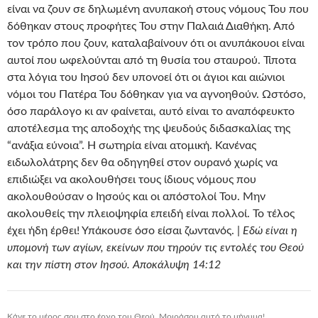
είναι να ζουν σε δηλωμένη ανυπακοή στους νόμους Του που
δόθηκαν στους προφήτες Του στην Παλαιά Διαθήκη. Από
τον τρόπο που ζουν, καταλαβαίνουν ότι οι ανυπάκουοι είναι
αυτοί που ωφελούνται από τη θυσία του σταυρού. Τίποτα
στα λόγια του Ιησού δεν υπονοεί ότι οι άγιοι και αιώνιοι
νόμοι του Πατέρα Του δόθηκαν για να αγνοηθούν. Ωστόσο,
όσο παράλογο κι αν φαίνεται, αυτό είναι το αναπόφευκτο
αποτέλεσμα της αποδοχής της ψευδούς διδασκαλίας της
“ανάξια εύνοια”. Η σωτηρία είναι ατομική. Κανένας
ειδωλολάτρης δεν θα οδηγηθεί στον ουρανό χωρίς να
επιδιώξει να ακολουθήσει τους ίδιους νόμους που
ακολουθούσαν ο Ιησούς και οι απόστολοί Του. Μην
ακολουθείς την πλειοψηφία επειδή είναι πολλοί. Το τέλος
έχει ήδη έρθει! Υπάκουσε όσο είσαι ζωντανός. |
Εδώ είναι η
υπομονή των αγίων, εκείνων που τηρούν τις εντολές του Θεού
και την πίστη στον Ιησού. Αποκάλυψη 14:12
Κάνε το μέρος σου στο έργο του Θεού. Μοιράσου αυτό το μήνυμα!