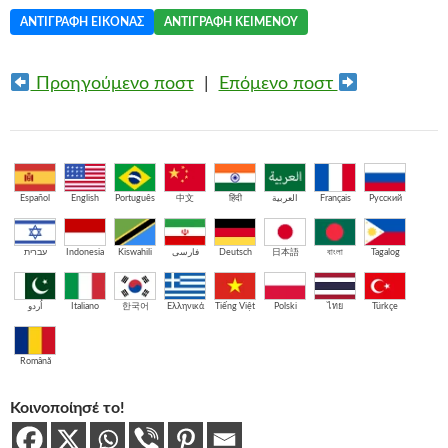
ΑΝΤΙΓΡΑΦΉ ΕΙΚΌΝΑΣ
ΑΝΤΙΓΡΑΦΉ ΚΕΙΜΈΝΟΥ
Προηγούμενο ποστ
|
Επόμενο ποστ
Español
English
Português
中文
हिंदी
العربية
Français
Русский
עברית
Indonesia
Kiswahili
فارسی
Deutsch
日本語
বাংলা
Tagalog
اُردو
Italiano
한국어
Ελληνικά
Tiếng Việt
Polski
ไทย
Türkçe
Română
Κοινοποίησέ το!