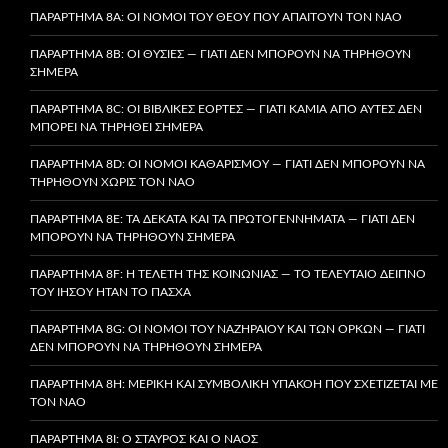
ΠΑΡΆΡΤΗΜΑ 8A: ΟΙ ΝΌΜΟΙ ΤΟΥ ΘΕΟΎ ΠΟΥ ΑΠΑΙΤΟΎΝ ΤΟΝ ΝΑΌ
ΠΑΡΆΡΤΗΜΑ 8B: ΟΙ ΘΥΣΊΕΣ — ΓΙΑΤΊ ΔΕΝ ΜΠΟΡΟΎΝ ΝΑ ΤΗΡΗΘΟΎΝ
ΣΉΜΕΡΑ
ΠΑΡΆΡΤΗΜΑ 8C: ΟΙ ΒΙΒΛΙΚΈΣ ΕΟΡΤΈΣ — ΓΙΑΤΊ ΚΑΜΊΑ ΑΠΌ ΑΥΤΈΣ ΔΕΝ
ΜΠΟΡΕΊ ΝΑ ΤΗΡΗΘΕΊ ΣΉΜΕΡΑ
ΠΑΡΆΡΤΗΜΑ 8D: ΟΙ ΝΌΜΟΙ ΚΑΘΑΡΙΣΜΟΎ — ΓΙΑΤΊ ΔΕΝ ΜΠΟΡΟΎΝ ΝΑ
ΤΗΡΗΘΟΎΝ ΧΩΡΊΣ ΤΟΝ ΝΑΌ
ΠΑΡΆΡΤΗΜΑ 8E: ΤΑ ΔΈΚΑΤΑ ΚΑΙ ΤΑ ΠΡΩΤΟΓΕΝΝΉΜΑΤΑ — ΓΙΑΤΊ ΔΕΝ
ΜΠΟΡΟΎΝ ΝΑ ΤΗΡΗΘΟΎΝ ΣΉΜΕΡΑ
ΠΑΡΆΡΤΗΜΑ 8F: Η ΤΕΛΕΤΉ ΤΗΣ ΚΟΙΝΩΝΊΑΣ — ΤΟ ΤΕΛΕΥΤΑΊΟ ΔΕΊΠΝΟ
ΤΟΥ ΙΗΣΟΎ ΉΤΑΝ ΤΟ ΠΆΣΧΑ
ΠΑΡΆΡΤΗΜΑ 8G: ΟΙ ΝΌΜΟΙ ΤΟΥ ΝΑΖΗΡΑΊΟΥ ΚΑΙ ΤΩΝ ΌΡΚΩΝ — ΓΙΑΤΊ
ΔΕΝ ΜΠΟΡΟΎΝ ΝΑ ΤΗΡΗΘΟΎΝ ΣΉΜΕΡΑ
ΠΑΡΆΡΤΗΜΑ 8H: ΜΕΡΙΚΉ ΚΑΙ ΣΥΜΒΟΛΙΚΉ ΥΠΑΚΟΉ ΠΟΥ ΣΧΕΤΊΖΕΤΑΙ ΜΕ
ΤΟΝ ΝΑΌ
ΠΑΡΆΡΤΗΜΑ 8I: Ο ΣΤΑΥΡΌΣ ΚΑΙ Ο ΝΑΌΣ