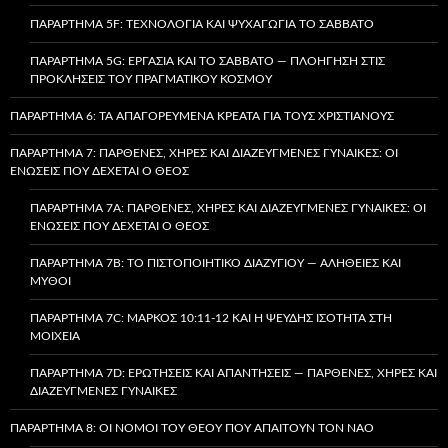
ΠΑΡΆΡΤΗΜΑ 5F: ΤΕΧΝΟΛΟΓΊΑ ΚΑΙ ΨΥΧΑΓΩΓΊΑ ΤΟ ΣΆΒΒΑΤΟ
ΠΑΡΆΡΤΗΜΑ 5G: ΕΡΓΑΣΊΑ ΚΑΙ ΤΟ ΣΆΒΒΑΤΟ — ΠΛΟΉΓΗΣΗ ΣΤΙΣ
ΠΡΟΚΛΉΣΕΙΣ ΤΟΥ ΠΡΑΓΜΑΤΙΚΟΎ ΚΌΣΜΟΥ
ΠΑΡΆΡΤΗΜΑ 6: ΤΑ ΑΠΑΓΟΡΕΥΜΈΝΑ ΚΡΈΑΤΑ ΓΙΑ ΤΟΥΣ ΧΡΙΣΤΙΑΝΟΎΣ
ΠΑΡΆΡΤΗΜΑ 7: ΠΑΡΘΈΝΕΣ, ΧΉΡΕΣ ΚΑΙ ΔΙΑΖΕΥΓΜΈΝΕΣ ΓΥΝΑΊΚΕΣ: ΟΙ
ΕΝΏΣΕΙΣ ΠΟΥ ΔΈΧΕΤΑΙ Ο ΘΕΌΣ
ΠΑΡΆΡΤΗΜΑ 7A: ΠΑΡΘΈΝΕΣ, ΧΉΡΕΣ ΚΑΙ ΔΙΑΖΕΥΓΜΈΝΕΣ ΓΥΝΑΊΚΕΣ: ΟΙ
ΕΝΏΣΕΙΣ ΠΟΥ ΔΈΧΕΤΑΙ Ο ΘΕΌΣ
ΠΑΡΆΡΤΗΜΑ 7B: ΤΟ ΠΙΣΤΟΠΟΙΗΤΙΚΌ ΔΙΑΖΥΓΊΟΥ — ΑΛΉΘΕΙΕΣ ΚΑΙ
ΜΎΘΟΙ
ΠΑΡΆΡΤΗΜΑ 7C: ΜΆΡΚΟΣ 10:11-12 ΚΑΙ Η ΨΕΥΔΉΣ ΙΣΌΤΗΤΑ ΣΤΗ
ΜΟΙΧΕΊΑ
ΠΑΡΆΡΤΗΜΑ 7D: ΕΡΩΤΉΣΕΙΣ ΚΑΙ ΑΠΑΝΤΉΣΕΙΣ — ΠΑΡΘΈΝΕΣ, ΧΉΡΕΣ ΚΑΙ
ΔΙΑΖΕΥΓΜΈΝΕΣ ΓΥΝΑΊΚΕΣ
ΠΑΡΆΡΤΗΜΑ 8: ΟΙ ΝΌΜΟΙ ΤΟΥ ΘΕΟΎ ΠΟΥ ΑΠΑΙΤΟΎΝ ΤΟΝ ΝΑΌ