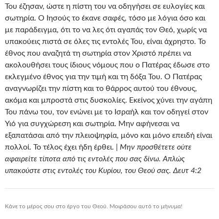
Του έζησαν, ώστε η πίστη του να οδηγήσει σε ευλογίες και
σωτηρία. Ο Ιησούς το έκανε σαφές, τόσο με λόγια όσο και
με παράδειγμα, ότι το να λες ότι αγαπάς τον Θεό, χωρίς να
υπακούεις πιστά σε όλες τις εντολές Του, είναι άχρηστο. Το
έθνος που αναζητά τη σωτηρία στον Χριστό πρέπει να
ακολουθήσει τους ίδιους νόμους που ο Πατέρας έδωσε στο
εκλεγμένο έθνος για την τιμή και τη δόξα Του. Ο Πατέρας
αναγνωρίζει την πίστη και το θάρρος αυτού του έθνους,
ακόμα και μπροστά στις δυσκολίες. Εκείνος χύνει την αγάπη
Του πάνω του, τον ενώνει με το Ισραήλ και τον οδηγεί στον
Υιό για συγχώρεση και σωτηρία. Μην αφήνεσαι να
εξαπατάσαι από την πλειοψηφία, μόνο και μόνο επειδή είναι
πολλοί. Το τέλος έχει ήδη έρθει. |
Μην προσθέτετε ούτε
αφαιρείτε τίποτα από τις εντολές που σας δίνω. Απλώς
υπακούστε στις εντολές του Κυρίου, του Θεού σας. Δευτ 4:2
Κάνε το μέρος σου στο έργο του Θεού. Μοιράσου αυτό το μήνυμα!