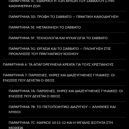
ΠΑΡΆΡΤΗΜΑ 5C: ΕΦΑΡΜΟΓΉ ΤΩΝ ΑΡΧΏΝ ΤΟΥ ΣΑΒΒΆΤΟΥ ΣΤΗΝ
ΚΑΘΗΜΕΡΙΝΉ ΖΩΉ
ΠΑΡΆΡΤΗΜΑ 5D: ΤΡΟΦΉ ΤΟ ΣΆΒΒΑΤΟ — ΠΡΑΚΤΙΚΉ ΚΑΘΟΔΉΓΗΣΗ
ΠΑΡΆΡΤΗΜΑ 5E: ΜΕΤΑΚΊΝΗΣΗ ΤΟ ΣΆΒΒΑΤΟ
ΠΑΡΆΡΤΗΜΑ 5F: ΤΕΧΝΟΛΟΓΊΑ ΚΑΙ ΨΥΧΑΓΩΓΊΑ ΤΟ ΣΆΒΒΑΤΟ
ΠΑΡΆΡΤΗΜΑ 5G: ΕΡΓΑΣΊΑ ΚΑΙ ΤΟ ΣΆΒΒΑΤΟ — ΠΛΟΉΓΗΣΗ ΣΤΙΣ
ΠΡΟΚΛΉΣΕΙΣ ΤΟΥ ΠΡΑΓΜΑΤΙΚΟΎ ΚΌΣΜΟΥ
ΠΑΡΆΡΤΗΜΑ 6: ΤΑ ΑΠΑΓΟΡΕΥΜΈΝΑ ΚΡΈΑΤΑ ΓΙΑ ΤΟΥΣ ΧΡΙΣΤΙΑΝΟΎΣ
ΠΑΡΆΡΤΗΜΑ 7: ΠΑΡΘΈΝΕΣ, ΧΉΡΕΣ ΚΑΙ ΔΙΑΖΕΥΓΜΈΝΕΣ ΓΥΝΑΊΚΕΣ: ΟΙ
ΕΝΏΣΕΙΣ ΠΟΥ ΔΈΧΕΤΑΙ Ο ΘΕΌΣ
ΠΑΡΆΡΤΗΜΑ 7A: ΠΑΡΘΈΝΕΣ, ΧΉΡΕΣ ΚΑΙ ΔΙΑΖΕΥΓΜΈΝΕΣ ΓΥΝΑΊΚΕΣ: ΟΙ
ΕΝΏΣΕΙΣ ΠΟΥ ΔΈΧΕΤΑΙ Ο ΘΕΌΣ
ΠΑΡΆΡΤΗΜΑ 7B: ΤΟ ΠΙΣΤΟΠΟΙΗΤΙΚΌ ΔΙΑΖΥΓΊΟΥ — ΑΛΉΘΕΙΕΣ ΚΑΙ
ΜΎΘΟΙ
ΠΑΡΆΡΤΗΜΑ 7C: ΜΆΡΚΟΣ 10:11-12 ΚΑΙ Η ΨΕΥΔΉΣ ΙΣΌΤΗΤΑ ΣΤΗ
ΜΟΙΧΕΊΑ