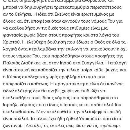
Ο Θεός δημιούργησε δισεκατομμύρια ανθρώπους και
μπορεί να δημιουργήσει τρισεκατομμύρια περισσότερους,
αν το θελήσει. Η ιδέα ότι Εκείνος είναι ερωτευμένος με
όλους και ότι υποφέρει όταν αγνοούν τους νόμους Του για
να ακολουθήσουν τις δικές τους επιθυμίες είναι μια
φαντασία χωρίς βάση στους προφήτες και στα λόγια του
Χριστού. Η ελεύθερη βούληση που έδωσε ο Θεός σε όλα τα
λογικά όντα περιλαμβάνει την επιλογή να υπακούσουν ή όχι
στους νόμους Του, που παραδόθηκαν στους προφήτες της
Παλαιάς Διαθήκης και στον Ιησού στα Ευαγγέλια. Η επιλογή
είναι ατομική και καθορίζει την τελική μοίρα κάθε ψυχής, και
ο Κύριος αποδέχεται χωρίς προβλήματα αυτό που
αποφασίζει ο καθένας. Η πραγματικότητα είναι ότι κανένας
ειδωλολάτρης δεν θα ανέβει χωρίς να επιδιώξει να
ακολουθήσει τους ίδιους νόμους που παραδόθηκαν στο
Ισραήλ, νόμους που ο ίδιος ο Ιησούς και οι απόστολοί Του
ακολουθούσαν. Μην ακολουθείτε την πλειοψηφία επειδή
είναι πολλοί. Το τέλος έχει ήδη έρθει! Υπακούστε όσο είστε
ζωντανοί. |
Διέταξες τις εντολές σου, ώστε να τις τηρήσουμε