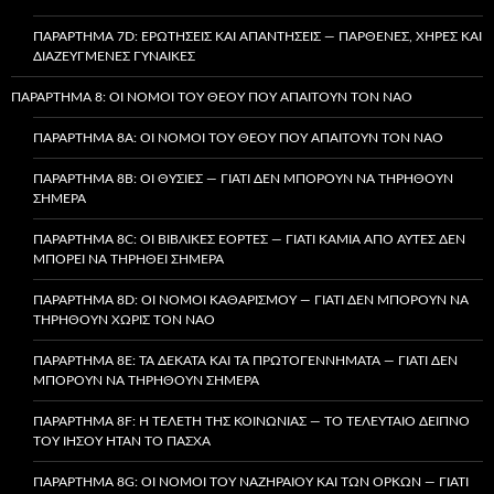
ΠΑΡΆΡΤΗΜΑ 7D: ΕΡΩΤΉΣΕΙΣ ΚΑΙ ΑΠΑΝΤΉΣΕΙΣ — ΠΑΡΘΈΝΕΣ, ΧΉΡΕΣ ΚΑΙ
ΔΙΑΖΕΥΓΜΈΝΕΣ ΓΥΝΑΊΚΕΣ
ΠΑΡΆΡΤΗΜΑ 8: ΟΙ ΝΌΜΟΙ ΤΟΥ ΘΕΟΎ ΠΟΥ ΑΠΑΙΤΟΎΝ ΤΟΝ ΝΑΌ
ΠΑΡΆΡΤΗΜΑ 8A: ΟΙ ΝΌΜΟΙ ΤΟΥ ΘΕΟΎ ΠΟΥ ΑΠΑΙΤΟΎΝ ΤΟΝ ΝΑΌ
ΠΑΡΆΡΤΗΜΑ 8B: ΟΙ ΘΥΣΊΕΣ — ΓΙΑΤΊ ΔΕΝ ΜΠΟΡΟΎΝ ΝΑ ΤΗΡΗΘΟΎΝ
ΣΉΜΕΡΑ
ΠΑΡΆΡΤΗΜΑ 8C: ΟΙ ΒΙΒΛΙΚΈΣ ΕΟΡΤΈΣ — ΓΙΑΤΊ ΚΑΜΊΑ ΑΠΌ ΑΥΤΈΣ ΔΕΝ
ΜΠΟΡΕΊ ΝΑ ΤΗΡΗΘΕΊ ΣΉΜΕΡΑ
ΠΑΡΆΡΤΗΜΑ 8D: ΟΙ ΝΌΜΟΙ ΚΑΘΑΡΙΣΜΟΎ — ΓΙΑΤΊ ΔΕΝ ΜΠΟΡΟΎΝ ΝΑ
ΤΗΡΗΘΟΎΝ ΧΩΡΊΣ ΤΟΝ ΝΑΌ
ΠΑΡΆΡΤΗΜΑ 8E: ΤΑ ΔΈΚΑΤΑ ΚΑΙ ΤΑ ΠΡΩΤΟΓΕΝΝΉΜΑΤΑ — ΓΙΑΤΊ ΔΕΝ
ΜΠΟΡΟΎΝ ΝΑ ΤΗΡΗΘΟΎΝ ΣΉΜΕΡΑ
ΠΑΡΆΡΤΗΜΑ 8F: Η ΤΕΛΕΤΉ ΤΗΣ ΚΟΙΝΩΝΊΑΣ — ΤΟ ΤΕΛΕΥΤΑΊΟ ΔΕΊΠΝΟ
ΤΟΥ ΙΗΣΟΎ ΉΤΑΝ ΤΟ ΠΆΣΧΑ
ΠΑΡΆΡΤΗΜΑ 8G: ΟΙ ΝΌΜΟΙ ΤΟΥ ΝΑΖΗΡΑΊΟΥ ΚΑΙ ΤΩΝ ΌΡΚΩΝ — ΓΙΑΤΊ