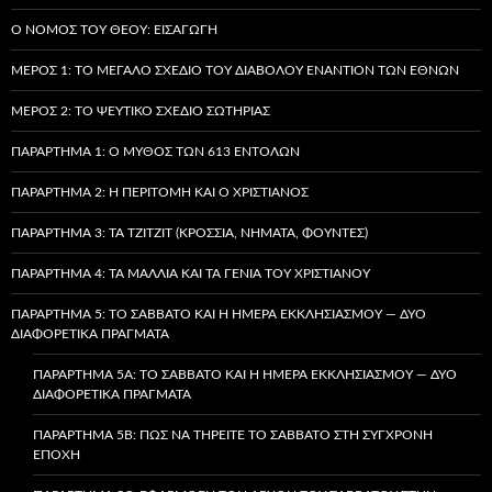
Ο ΝΌΜΟΣ ΤΟΥ ΘΕΟΎ: ΕΙΣΑΓΩΓΉ
ΜΈΡΟΣ 1: ΤΟ ΜΕΓΆΛΟ ΣΧΈΔΙΟ ΤΟΥ ΔΙΑΒΌΛΟΥ ΕΝΑΝΤΊΟΝ ΤΩΝ ΕΘΝΏΝ
ΜΈΡΟΣ 2: ΤΟ ΨΕΎΤΙΚΟ ΣΧΈΔΙΟ ΣΩΤΗΡΊΑΣ
ΠΑΡΆΡΤΗΜΑ 1: Ο ΜΎΘΟΣ ΤΩΝ 613 ΕΝΤΟΛΏΝ
ΠΑΡΆΡΤΗΜΑ 2: Η ΠΕΡΙΤΟΜΉ ΚΑΙ Ο ΧΡΙΣΤΙΑΝΌΣ
ΠΑΡΆΡΤΗΜΑ 3: ΤΑ TZITZIT (ΚΡΌΣΣΙΑ, ΝΉΜΑΤΑ, ΦΟΎΝΤΕΣ)
ΠΑΡΆΡΤΗΜΑ 4: ΤΑ ΜΑΛΛΙΆ ΚΑΙ ΤΑ ΓΈΝΙΑ ΤΟΥ ΧΡΙΣΤΙΑΝΟΎ
ΠΑΡΆΡΤΗΜΑ 5: ΤΟ ΣΆΒΒΑΤΟ ΚΑΙ Η ΗΜΈΡΑ ΕΚΚΛΗΣΙΑΣΜΟΎ — ΔΎΟ
ΔΙΑΦΟΡΕΤΙΚΆ ΠΡΆΓΜΑΤΑ
ΠΑΡΆΡΤΗΜΑ 5A: ΤΟ ΣΆΒΒΑΤΟ ΚΑΙ Η ΗΜΈΡΑ ΕΚΚΛΗΣΙΑΣΜΟΎ — ΔΎΟ
ΔΙΑΦΟΡΕΤΙΚΆ ΠΡΆΓΜΑΤΑ
ΠΑΡΆΡΤΗΜΑ 5B: ΠΏΣ ΝΑ ΤΗΡΕΊΤΕ ΤΟ ΣΆΒΒΑΤΟ ΣΤΗ ΣΎΓΧΡΟΝΗ
ΕΠΟΧΉ