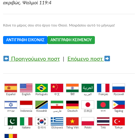
ακριβώς. Ψαλμοί 119:4
Κάνε το μέρος σου στο έργο του Θεού. Μοιράσου αυτό το μήνυμα!
ΑΝΤΙΓΡΑΦΉ ΕΙΚΌΝΑΣ
ΑΝΤΙΓΡΑΦΉ ΚΕΙΜΈΝΟΥ
Προηγούμενο ποστ
|
Επόμενο ποστ
Español
English
Português
中文
हिंदी
العربية
Français
Русский
עברית
Indonesia
Kiswahili
فارسی
Deutsch
日本語
বাংলা
Tagalog
اُردو
Italiano
한국어
Ελληνικά
Tiếng Việt
Polski
ไทย
Türkçe