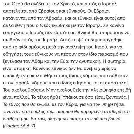
του Θεού θα ανέβει με τον Χριστό, και αυτός ο Ισραήλ
αποτελείται από Εβραίους και εθνικούς. Οι Εβραίοι
κατάγονται από τον Αβραάμ, και οι εθνικοί είναι αυτοί από
άλλα έθνη που ο Θεός ενώθηκε με τον Ισραήλ. Σε κανένα
ευαγγέλιο ο Ιησούς δεν είπε ότι οι εθνικοί θα μπορούσαν να
σωθούν εκτός του Ισραήλ. Αυτό το ψέμα δημιουργήθηκε
από το φίδι αμέσως μετά την ανάληψη του Ιησού, για να
οδηγήσει τους εθνικούς να πέσουν στον ίδιο πειρασμό που
ξεγέλασε τον Αδάμ και την Εύα: την ανυπακοή. Η σωτηρία
είναι ατομική. Κανένας εθνικός δεν θα ανέβει χωρίς να
επιδιώξει να ακολουθήσει τους ίδιους νόμους που δόθηκαν
στον Ισραήλ, νόμους που ο ίδιος ο Ιησούς και οι απόστολοί
Του ακολουθούσαν. Μην ακολουθείς την πλειοψηφία επειδή
είναι πολλοί. Το τέλος ήρθε! Υπάκουσε όσο είσαι ζωντανός. |
Το έθνος που θα ενωθεί με τον Κύριο, για να τον υπηρετήσει,
γίνοντας έτσι δούλος του… και που θα παραμείνει σταθερό στη
διαθήκη μου, θα τους οδηγήσω επίσης στο ιερό μου βουνό.
(Ησαΐας 56:6-7)