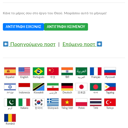
Κάνε το μέρος σου στο έργο του Θεού. Μοιράσου αυτό το μήνυμα!
ΑΝΤΙΓΡΑΦΉ ΕΙΚΌΝΑΣ
ΑΝΤΙΓΡΑΦΉ ΚΕΙΜΈΝΟΥ
Προηγούμενο ποστ
|
Επόμενο ποστ
Español
English
Português
中文
हिंदी
العربية
Français
Русский
עברית
Indonesia
Kiswahili
فارسی
Deutsch
日本語
বাংলা
Tagalog
اُردو
Italiano
한국어
Ελληνικά
Tiếng Việt
Polski
ไทย
Türkçe
Română