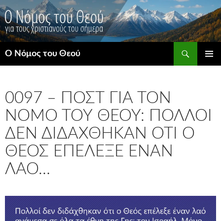
Μετάβαση
σε
περιεχόμενο
Αναζήτηση
Ο Νόμος του Θεού
ΚΎΡΙΟ
ΜΕΝΟΎ
0097 – ΠΟΣΤ ΓΙΑ ΤΟΝ
ΝΌΜΟ ΤΟΥ ΘΕΟΎ: ΠΟΛΛΟΊ
ΔΕΝ ΔΙΔΆΧΘΗΚΑΝ ΌΤΙ Ο
ΘΕΌΣ ΕΠΈΛΕΞΕ ΈΝΑΝ
ΛΑΌ…