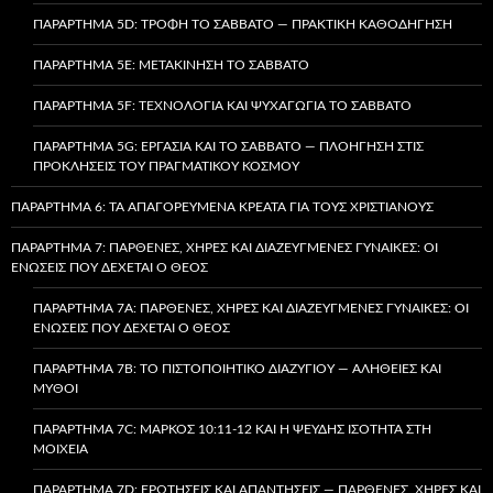
ΠΑΡΆΡΤΗΜΑ 5D: ΤΡΟΦΉ ΤΟ ΣΆΒΒΑΤΟ — ΠΡΑΚΤΙΚΉ ΚΑΘΟΔΉΓΗΣΗ
ΠΑΡΆΡΤΗΜΑ 5E: ΜΕΤΑΚΊΝΗΣΗ ΤΟ ΣΆΒΒΑΤΟ
ΠΑΡΆΡΤΗΜΑ 5F: ΤΕΧΝΟΛΟΓΊΑ ΚΑΙ ΨΥΧΑΓΩΓΊΑ ΤΟ ΣΆΒΒΑΤΟ
ΠΑΡΆΡΤΗΜΑ 5G: ΕΡΓΑΣΊΑ ΚΑΙ ΤΟ ΣΆΒΒΑΤΟ — ΠΛΟΉΓΗΣΗ ΣΤΙΣ
ΠΡΟΚΛΉΣΕΙΣ ΤΟΥ ΠΡΑΓΜΑΤΙΚΟΎ ΚΌΣΜΟΥ
ΠΑΡΆΡΤΗΜΑ 6: ΤΑ ΑΠΑΓΟΡΕΥΜΈΝΑ ΚΡΈΑΤΑ ΓΙΑ ΤΟΥΣ ΧΡΙΣΤΙΑΝΟΎΣ
ΠΑΡΆΡΤΗΜΑ 7: ΠΑΡΘΈΝΕΣ, ΧΉΡΕΣ ΚΑΙ ΔΙΑΖΕΥΓΜΈΝΕΣ ΓΥΝΑΊΚΕΣ: ΟΙ
ΕΝΏΣΕΙΣ ΠΟΥ ΔΈΧΕΤΑΙ Ο ΘΕΌΣ
ΠΑΡΆΡΤΗΜΑ 7A: ΠΑΡΘΈΝΕΣ, ΧΉΡΕΣ ΚΑΙ ΔΙΑΖΕΥΓΜΈΝΕΣ ΓΥΝΑΊΚΕΣ: ΟΙ
ΕΝΏΣΕΙΣ ΠΟΥ ΔΈΧΕΤΑΙ Ο ΘΕΌΣ
ΠΑΡΆΡΤΗΜΑ 7B: ΤΟ ΠΙΣΤΟΠΟΙΗΤΙΚΌ ΔΙΑΖΥΓΊΟΥ — ΑΛΉΘΕΙΕΣ ΚΑΙ
ΜΎΘΟΙ
ΠΑΡΆΡΤΗΜΑ 7C: ΜΆΡΚΟΣ 10:11-12 ΚΑΙ Η ΨΕΥΔΉΣ ΙΣΌΤΗΤΑ ΣΤΗ
ΜΟΙΧΕΊΑ
ΠΑΡΆΡΤΗΜΑ 7D: ΕΡΩΤΉΣΕΙΣ ΚΑΙ ΑΠΑΝΤΉΣΕΙΣ — ΠΑΡΘΈΝΕΣ, ΧΉΡΕΣ ΚΑΙ