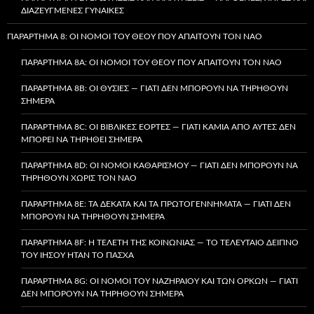
ΔΙΑΖΕΥΓΜΈΝΕΣ ΓΥΝΑΊΚΕΣ
ΠΑΡΆΡΤΗΜΑ 8: ΟΙ ΝΌΜΟΙ ΤΟΥ ΘΕΟΎ ΠΟΥ ΑΠΑΙΤΟΎΝ ΤΟΝ ΝΑΌ
ΠΑΡΆΡΤΗΜΑ 8A: ΟΙ ΝΌΜΟΙ ΤΟΥ ΘΕΟΎ ΠΟΥ ΑΠΑΙΤΟΎΝ ΤΟΝ ΝΑΌ
ΠΑΡΆΡΤΗΜΑ 8B: ΟΙ ΘΥΣΊΕΣ — ΓΙΑΤΊ ΔΕΝ ΜΠΟΡΟΎΝ ΝΑ ΤΗΡΗΘΟΎΝ
ΣΉΜΕΡΑ
ΠΑΡΆΡΤΗΜΑ 8C: ΟΙ ΒΙΒΛΙΚΈΣ ΕΟΡΤΈΣ — ΓΙΑΤΊ ΚΑΜΊΑ ΑΠΌ ΑΥΤΈΣ ΔΕΝ
ΜΠΟΡΕΊ ΝΑ ΤΗΡΗΘΕΊ ΣΉΜΕΡΑ
ΠΑΡΆΡΤΗΜΑ 8D: ΟΙ ΝΌΜΟΙ ΚΑΘΑΡΙΣΜΟΎ — ΓΙΑΤΊ ΔΕΝ ΜΠΟΡΟΎΝ ΝΑ
ΤΗΡΗΘΟΎΝ ΧΩΡΊΣ ΤΟΝ ΝΑΌ
ΠΑΡΆΡΤΗΜΑ 8E: ΤΑ ΔΈΚΑΤΑ ΚΑΙ ΤΑ ΠΡΩΤΟΓΕΝΝΉΜΑΤΑ — ΓΙΑΤΊ ΔΕΝ
ΜΠΟΡΟΎΝ ΝΑ ΤΗΡΗΘΟΎΝ ΣΉΜΕΡΑ
ΠΑΡΆΡΤΗΜΑ 8F: Η ΤΕΛΕΤΉ ΤΗΣ ΚΟΙΝΩΝΊΑΣ — ΤΟ ΤΕΛΕΥΤΑΊΟ ΔΕΊΠΝΟ
ΤΟΥ ΙΗΣΟΎ ΉΤΑΝ ΤΟ ΠΆΣΧΑ
ΠΑΡΆΡΤΗΜΑ 8G: ΟΙ ΝΌΜΟΙ ΤΟΥ ΝΑΖΗΡΑΊΟΥ ΚΑΙ ΤΩΝ ΌΡΚΩΝ — ΓΙΑΤΊ
ΔΕΝ ΜΠΟΡΟΎΝ ΝΑ ΤΗΡΗΘΟΎΝ ΣΉΜΕΡΑ