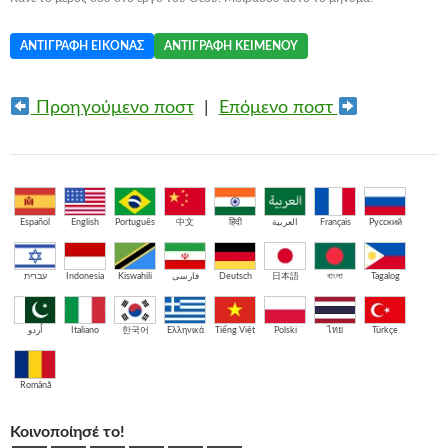
ΑΝΤΙΓΡΑΦΉ ΕΙΚΌΝΑΣ
ΑΝΤΙΓΡΑΦΉ ΚΕΙΜΈΝΟΥ
Προηγούμενο ποστ
|
Επόμενο ποστ
Español
English
Português
中文
हिंदी
العربية
Français
Русский
עברית
Indonesia
Kiswahili
فارسی
Deutsch
日本語
বাংলা
Tagalog
اُردو
Italiano
한국어
Ελληνικά
Tiếng Việt
Polski
ไทย
Türkçe
Română
Κοινοποίησέ το!