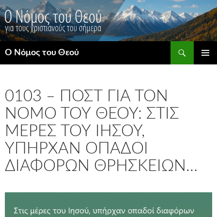
Μετάβαση
σε
περιεχόμενο
Αναζήτηση
Ο Νόμος του Θεού
ΚΎΡΙΟ
ΜΕΝΟΎ
0103 – ΠΟΣΤ ΓΙΑ ΤΟΝ
ΝΌΜΟ ΤΟΥ ΘΕΟΎ: ΣΤΙΣ
ΜΈΡΕΣ ΤΟΥ ΙΗΣΟΎ,
ΥΠΉΡΧΑΝ ΟΠΑΔΟΊ
ΔΙΑΦΌΡΩΝ ΘΡΗΣΚΕΙΏΝ…