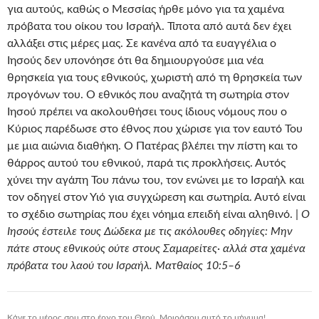
για αυτούς, καθώς ο Μεσσίας ήρθε μόνο για τα χαμένα
πρόβατα του οίκου του Ισραήλ. Τίποτα από αυτά δεν έχει
αλλάξει στις μέρες μας. Σε κανένα από τα ευαγγέλια ο
Ιησούς δεν υπονόησε ότι θα δημιουργούσε μια νέα
θρησκεία για τους εθνικούς, χωριστή από τη θρησκεία των
προγόνων του. Ο εθνικός που αναζητά τη σωτηρία στον
Ιησού πρέπει να ακολουθήσει τους ίδιους νόμους που ο
Κύριος παρέδωσε στο έθνος που χώρισε για τον εαυτό Του
με μια αιώνια διαθήκη. Ο Πατέρας βλέπει την πίστη και το
θάρρος αυτού του εθνικού, παρά τις προκλήσεις. Αυτός
χύνει την αγάπη Του πάνω του, τον ενώνει με το Ισραήλ και
τον οδηγεί στον Υιό για συγχώρεση και σωτηρία. Αυτό είναι
το σχέδιο σωτηρίας που έχει νόημα επειδή είναι αληθινό. |
Ο
Ιησούς έστειλε τους Δώδεκα με τις ακόλουθες οδηγίες: Μην
πάτε στους εθνικούς ούτε στους Σαμαρείτες· αλλά στα χαμένα
πρόβατα του λαού του Ισραήλ. Ματθαίος 10:5–6
Κάνε το μέρος σου στο έργο του Θεού. Μοιράσου αυτό το μήνυμα!