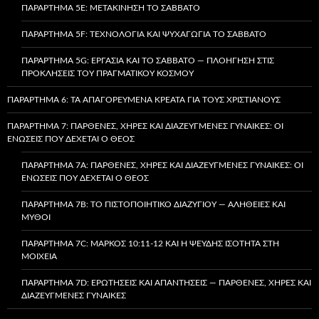
ΠΑΡΆΡΤΗΜΑ 5E: ΜΕΤΑΚΊΝΗΣΗ ΤΟ ΣΆΒΒΑΤΟ
ΠΑΡΆΡΤΗΜΑ 5F: ΤΕΧΝΟΛΟΓΊΑ ΚΑΙ ΨΥΧΑΓΩΓΊΑ ΤΟ ΣΆΒΒΑΤΟ
ΠΑΡΆΡΤΗΜΑ 5G: ΕΡΓΑΣΊΑ ΚΑΙ ΤΟ ΣΆΒΒΑΤΟ — ΠΛΟΉΓΗΣΗ ΣΤΙΣ
ΠΡΟΚΛΉΣΕΙΣ ΤΟΥ ΠΡΑΓΜΑΤΙΚΟΎ ΚΌΣΜΟΥ
ΠΑΡΆΡΤΗΜΑ 6: ΤΑ ΑΠΑΓΟΡΕΥΜΈΝΑ ΚΡΈΑΤΑ ΓΙΑ ΤΟΥΣ ΧΡΙΣΤΙΑΝΟΎΣ
ΠΑΡΆΡΤΗΜΑ 7: ΠΑΡΘΈΝΕΣ, ΧΉΡΕΣ ΚΑΙ ΔΙΑΖΕΥΓΜΈΝΕΣ ΓΥΝΑΊΚΕΣ: ΟΙ
ΕΝΏΣΕΙΣ ΠΟΥ ΔΈΧΕΤΑΙ Ο ΘΕΌΣ
ΠΑΡΆΡΤΗΜΑ 7A: ΠΑΡΘΈΝΕΣ, ΧΉΡΕΣ ΚΑΙ ΔΙΑΖΕΥΓΜΈΝΕΣ ΓΥΝΑΊΚΕΣ: ΟΙ
ΕΝΏΣΕΙΣ ΠΟΥ ΔΈΧΕΤΑΙ Ο ΘΕΌΣ
ΠΑΡΆΡΤΗΜΑ 7B: ΤΟ ΠΙΣΤΟΠΟΙΗΤΙΚΌ ΔΙΑΖΥΓΊΟΥ — ΑΛΉΘΕΙΕΣ ΚΑΙ
ΜΎΘΟΙ
ΠΑΡΆΡΤΗΜΑ 7C: ΜΆΡΚΟΣ 10:11-12 ΚΑΙ Η ΨΕΥΔΉΣ ΙΣΌΤΗΤΑ ΣΤΗ
ΜΟΙΧΕΊΑ
ΠΑΡΆΡΤΗΜΑ 7D: ΕΡΩΤΉΣΕΙΣ ΚΑΙ ΑΠΑΝΤΉΣΕΙΣ — ΠΑΡΘΈΝΕΣ, ΧΉΡΕΣ ΚΑΙ
ΔΙΑΖΕΥΓΜΈΝΕΣ ΓΥΝΑΊΚΕΣ