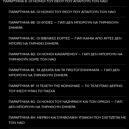
ΠΑΡΆΡΤΗΜΑ 8: ΟΙ ΝΌΜΟΙ ΤΟΥ ΘΕΟΎ ΠΟΥ ΑΠΑΙΤΟΎΝ ΤΟΝ ΝΑΌ
ΠΑΡΆΡΤΗΜΑ 8A: ΟΙ ΝΌΜΟΙ ΤΟΥ ΘΕΟΎ ΠΟΥ ΑΠΑΙΤΟΎΝ ΤΟΝ ΝΑΌ
ΠΑΡΆΡΤΗΜΑ 8B: ΟΙ ΘΥΣΊΕΣ — ΓΙΑΤΊ ΔΕΝ ΜΠΟΡΟΎΝ ΝΑ ΤΗΡΗΘΟΎΝ
ΣΉΜΕΡΑ
ΠΑΡΆΡΤΗΜΑ 8C: ΟΙ ΒΙΒΛΙΚΈΣ ΕΟΡΤΈΣ — ΓΙΑΤΊ ΚΑΜΊΑ ΑΠΌ ΑΥΤΈΣ ΔΕΝ
ΜΠΟΡΕΊ ΝΑ ΤΗΡΗΘΕΊ ΣΉΜΕΡΑ
ΠΑΡΆΡΤΗΜΑ 8D: ΟΙ ΝΌΜΟΙ ΚΑΘΑΡΙΣΜΟΎ — ΓΙΑΤΊ ΔΕΝ ΜΠΟΡΟΎΝ ΝΑ
ΤΗΡΗΘΟΎΝ ΧΩΡΊΣ ΤΟΝ ΝΑΌ
ΠΑΡΆΡΤΗΜΑ 8E: ΤΑ ΔΈΚΑΤΑ ΚΑΙ ΤΑ ΠΡΩΤΟΓΕΝΝΉΜΑΤΑ — ΓΙΑΤΊ ΔΕΝ
ΜΠΟΡΟΎΝ ΝΑ ΤΗΡΗΘΟΎΝ ΣΉΜΕΡΑ
ΠΑΡΆΡΤΗΜΑ 8F: Η ΤΕΛΕΤΉ ΤΗΣ ΚΟΙΝΩΝΊΑΣ — ΤΟ ΤΕΛΕΥΤΑΊΟ ΔΕΊΠΝΟ
ΤΟΥ ΙΗΣΟΎ ΉΤΑΝ ΤΟ ΠΆΣΧΑ
ΠΑΡΆΡΤΗΜΑ 8G: ΟΙ ΝΌΜΟΙ ΤΟΥ ΝΑΖΗΡΑΊΟΥ ΚΑΙ ΤΩΝ ΌΡΚΩΝ — ΓΙΑΤΊ
ΔΕΝ ΜΠΟΡΟΎΝ ΝΑ ΤΗΡΗΘΟΎΝ ΣΉΜΕΡΑ
ΠΑΡΆΡΤΗΜΑ 8H: ΜΕΡΙΚΉ ΚΑΙ ΣΥΜΒΟΛΙΚΉ ΥΠΑΚΟΉ ΠΟΥ ΣΧΕΤΊΖΕΤΑΙ ΜΕ
ΤΟΝ ΝΑΌ