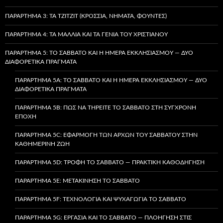
ΠΑΡΆΡΤΗΜΑ 3: ΤΑ TZITZIT (ΚΡΌΣΣΙΑ, ΝΉΜΑΤΑ, ΦΟΎΝΤΕΣ)
ΠΑΡΆΡΤΗΜΑ 4: ΤΑ ΜΑΛΛΙΆ ΚΑΙ ΤΑ ΓΈΝΙΑ ΤΟΥ ΧΡΙΣΤΙΑΝΟΎ
ΠΑΡΆΡΤΗΜΑ 5: ΤΟ ΣΆΒΒΑΤΟ ΚΑΙ Η ΗΜΈΡΑ ΕΚΚΛΗΣΙΑΣΜΟΎ — ΔΎΟ
ΔΙΑΦΟΡΕΤΙΚΆ ΠΡΆΓΜΑΤΑ
ΠΑΡΆΡΤΗΜΑ 5A: ΤΟ ΣΆΒΒΑΤΟ ΚΑΙ Η ΗΜΈΡΑ ΕΚΚΛΗΣΙΑΣΜΟΎ — ΔΎΟ
ΔΙΑΦΟΡΕΤΙΚΆ ΠΡΆΓΜΑΤΑ
ΠΑΡΆΡΤΗΜΑ 5B: ΠΏΣ ΝΑ ΤΗΡΕΊΤΕ ΤΟ ΣΆΒΒΑΤΟ ΣΤΗ ΣΎΓΧΡΟΝΗ
ΕΠΟΧΉ
ΠΑΡΆΡΤΗΜΑ 5C: ΕΦΑΡΜΟΓΉ ΤΩΝ ΑΡΧΏΝ ΤΟΥ ΣΑΒΒΆΤΟΥ ΣΤΗΝ
ΚΑΘΗΜΕΡΙΝΉ ΖΩΉ
ΠΑΡΆΡΤΗΜΑ 5D: ΤΡΟΦΉ ΤΟ ΣΆΒΒΑΤΟ — ΠΡΑΚΤΙΚΉ ΚΑΘΟΔΉΓΗΣΗ
ΠΑΡΆΡΤΗΜΑ 5E: ΜΕΤΑΚΊΝΗΣΗ ΤΟ ΣΆΒΒΑΤΟ
ΠΑΡΆΡΤΗΜΑ 5F: ΤΕΧΝΟΛΟΓΊΑ ΚΑΙ ΨΥΧΑΓΩΓΊΑ ΤΟ ΣΆΒΒΑΤΟ
ΠΑΡΆΡΤΗΜΑ 5G: ΕΡΓΑΣΊΑ ΚΑΙ ΤΟ ΣΆΒΒΑΤΟ — ΠΛΟΉΓΗΣΗ ΣΤΙΣ