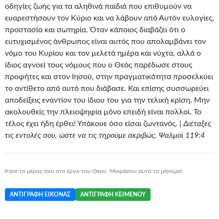
οδηγίες ζωής για τα αληθινά παιδιά που επιθυμούν να
ευαρεστήσουν τον Κύριο και να λάβουν από Αυτόν ευλογίες,
προστασία και σωτηρία. Όταν κάποιος διαβάζει ότι ο
ευτυχισμένος άνθρωπος είναι αυτός που απολαμβάνει τον
νόμο του Κυρίου και τον μελετά ημέρα και νύχτα, αλλά ο
ίδιος αγνοεί τους νόμους που ο Θεός παρέδωσε στους
προφήτες και στον Ιησού, στην πραγματικότητα προσελκύει
το αντίθετο από αυτό που διάβασε. Και επίσης συσσωρεύει
αποδείξεις εναντίον του ίδιου του για την τελική κρίση. Μην
ακολουθείς την πλειοψηφία μόνο επειδή είναι πολλοί. Το
τέλος έχει ήδη έρθει! Υπάκουε όσο είσαι ζωντανός. |
Διέταξες
τις εντολές σου, ώστε να τις τηρούμε ακριβώς. Ψαλμοί 119:4
Κάνε το μέρος σου στο έργο του Θεού. Μοιράσου αυτό το μήνυμα!
ΑΝΤΙΓΡΑΦΉ ΕΙΚΌΝΑΣ
ΑΝΤΙΓΡΑΦΉ ΚΕΙΜΈΝΟΥ