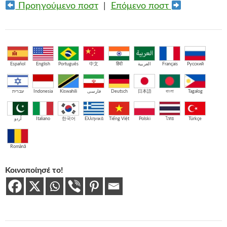
Προηγούμενο ποστ
|
Επόμενο ποστ
Español
English
Português
中文
हिंदी
العربية
Français
Русский
עברית
Indonesia
Kiswahili
فارسی
Deutsch
日本語
বাংলা
Tagalog
اُردو
Italiano
한국어
Ελληνικά
Tiếng Việt
Polski
ไทย
Türkçe
Română
Κοινοποίησέ το!