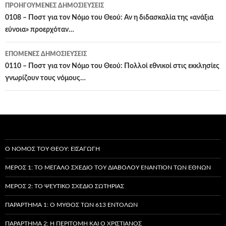
Πλοήγηση
ΠΡΟΗΓΟΎΜΕΝΕΣ ΔΗΜΟΣΙΕΎΣΕΙΣ
άρθρων
0108 – Ποστ για τον Νόμο του Θεού: Αν η διδασκαλία της «ανάξια
εύνοια» προερχόταν…
ΕΠΌΜΕΝΕΣ ΔΗΜΟΣΙΕΎΣΕΙΣ
0110 – Ποστ για τον Νόμο του Θεού: Πολλοί εθνικοί στις εκκλησίες
γνωρίζουν τους νόμους…
Ο ΝΌΜΟΣ ΤΟΥ ΘΕΟΎ: ΕΙΣΑΓΩΓΉ
ΜΈΡΟΣ 1: ΤΟ ΜΕΓΆΛΟ ΣΧΈΔΙΟ ΤΟΥ ΔΙΑΒΌΛΟΥ ΕΝΑΝΤΊΟΝ ΤΩΝ ΕΘΝΏΝ
ΜΈΡΟΣ 2: ΤΟ ΨΕΎΤΙΚΟ ΣΧΈΔΙΟ ΣΩΤΗΡΊΑΣ
ΠΑΡΆΡΤΗΜΑ 1: Ο ΜΎΘΟΣ ΤΩΝ 613 ΕΝΤΟΛΏΝ
ΠΑΡΆΡΤΗΜΑ 2: Η ΠΕΡΙΤΟΜΉ ΚΑΙ Ο ΧΡΙΣΤΙΑΝΌΣ