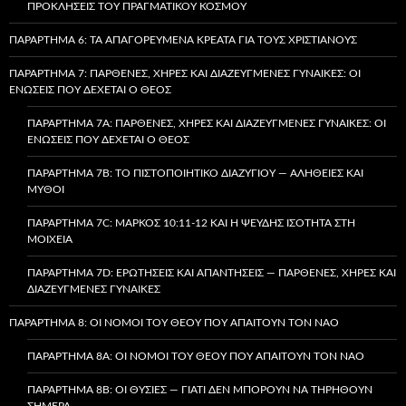
ΠΡΟΚΛΉΣΕΙΣ ΤΟΥ ΠΡΑΓΜΑΤΙΚΟΎ ΚΌΣΜΟΥ
ΠΑΡΆΡΤΗΜΑ 6: ΤΑ ΑΠΑΓΟΡΕΥΜΈΝΑ ΚΡΈΑΤΑ ΓΙΑ ΤΟΥΣ ΧΡΙΣΤΙΑΝΟΎΣ
ΠΑΡΆΡΤΗΜΑ 7: ΠΑΡΘΈΝΕΣ, ΧΉΡΕΣ ΚΑΙ ΔΙΑΖΕΥΓΜΈΝΕΣ ΓΥΝΑΊΚΕΣ: ΟΙ
ΕΝΏΣΕΙΣ ΠΟΥ ΔΈΧΕΤΑΙ Ο ΘΕΌΣ
ΠΑΡΆΡΤΗΜΑ 7A: ΠΑΡΘΈΝΕΣ, ΧΉΡΕΣ ΚΑΙ ΔΙΑΖΕΥΓΜΈΝΕΣ ΓΥΝΑΊΚΕΣ: ΟΙ
ΕΝΏΣΕΙΣ ΠΟΥ ΔΈΧΕΤΑΙ Ο ΘΕΌΣ
ΠΑΡΆΡΤΗΜΑ 7B: ΤΟ ΠΙΣΤΟΠΟΙΗΤΙΚΌ ΔΙΑΖΥΓΊΟΥ — ΑΛΉΘΕΙΕΣ ΚΑΙ
ΜΎΘΟΙ
ΠΑΡΆΡΤΗΜΑ 7C: ΜΆΡΚΟΣ 10:11-12 ΚΑΙ Η ΨΕΥΔΉΣ ΙΣΌΤΗΤΑ ΣΤΗ
ΜΟΙΧΕΊΑ
ΠΑΡΆΡΤΗΜΑ 7D: ΕΡΩΤΉΣΕΙΣ ΚΑΙ ΑΠΑΝΤΉΣΕΙΣ — ΠΑΡΘΈΝΕΣ, ΧΉΡΕΣ ΚΑΙ
ΔΙΑΖΕΥΓΜΈΝΕΣ ΓΥΝΑΊΚΕΣ
ΠΑΡΆΡΤΗΜΑ 8: ΟΙ ΝΌΜΟΙ ΤΟΥ ΘΕΟΎ ΠΟΥ ΑΠΑΙΤΟΎΝ ΤΟΝ ΝΑΌ
ΠΑΡΆΡΤΗΜΑ 8A: ΟΙ ΝΌΜΟΙ ΤΟΥ ΘΕΟΎ ΠΟΥ ΑΠΑΙΤΟΎΝ ΤΟΝ ΝΑΌ
ΠΑΡΆΡΤΗΜΑ 8B: ΟΙ ΘΥΣΊΕΣ — ΓΙΑΤΊ ΔΕΝ ΜΠΟΡΟΎΝ ΝΑ ΤΗΡΗΘΟΎΝ
ΣΉΜΕΡΑ