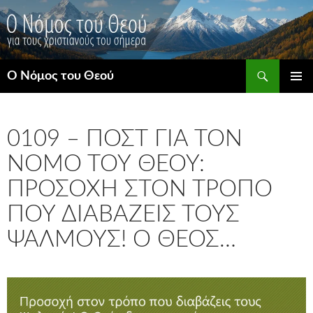
Μετάβαση
σε
περιεχόμενο
Αναζήτηση
Ο Νόμος του Θεού
ΚΎΡΙΟ
ΜΕΝΟΎ
0109 – ΠΟΣΤ ΓΙΑ ΤΟΝ
ΝΌΜΟ ΤΟΥ ΘΕΟΎ:
ΠΡΟΣΟΧΉ ΣΤΟΝ ΤΡΌΠΟ
ΠΟΥ ΔΙΑΒΆΖΕΙΣ ΤΟΥΣ
ΨΑΛΜΟΎΣ! Ο ΘΕΌΣ…