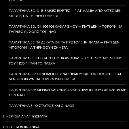
ΠΑΡΆΡΤΗΜΑ 8C: ΟΙ ΒΙΒΛΙΚΈΣ ΕΟΡΤΈΣ — ΓΙΑΤΊ ΚΑΜΊΑ ΑΠΌ ΑΥΤΈΣ ΔΕΝ
ΜΠΟΡΕΊ ΝΑ ΤΗΡΗΘΕΊ ΣΉΜΕΡΑ
ΠΑΡΆΡΤΗΜΑ 8D: ΟΙ ΝΌΜΟΙ ΚΑΘΑΡΙΣΜΟΎ — ΓΙΑΤΊ ΔΕΝ ΜΠΟΡΟΎΝ ΝΑ
ΤΗΡΗΘΟΎΝ ΧΩΡΊΣ ΤΟΝ ΝΑΌ
ΠΑΡΆΡΤΗΜΑ 8E: ΤΑ ΔΈΚΑΤΑ ΚΑΙ ΤΑ ΠΡΩΤΟΓΕΝΝΉΜΑΤΑ — ΓΙΑΤΊ ΔΕΝ
ΜΠΟΡΟΎΝ ΝΑ ΤΗΡΗΘΟΎΝ ΣΉΜΕΡΑ
ΠΑΡΆΡΤΗΜΑ 8F: Η ΤΕΛΕΤΉ ΤΗΣ ΚΟΙΝΩΝΊΑΣ — ΤΟ ΤΕΛΕΥΤΑΊΟ ΔΕΊΠΝΟ
ΤΟΥ ΙΗΣΟΎ ΉΤΑΝ ΤΟ ΠΆΣΧΑ
ΠΑΡΆΡΤΗΜΑ 8G: ΟΙ ΝΌΜΟΙ ΤΟΥ ΝΑΖΗΡΑΊΟΥ ΚΑΙ ΤΩΝ ΌΡΚΩΝ — ΓΙΑΤΊ
ΔΕΝ ΜΠΟΡΟΎΝ ΝΑ ΤΗΡΗΘΟΎΝ ΣΉΜΕΡΑ
ΠΑΡΆΡΤΗΜΑ 8H: ΜΕΡΙΚΉ ΚΑΙ ΣΥΜΒΟΛΙΚΉ ΥΠΑΚΟΉ ΠΟΥ ΣΧΕΤΊΖΕΤΑΙ ΜΕ
ΤΟΝ ΝΑΌ
ΠΑΡΆΡΤΗΜΑ 8I: Ο ΣΤΑΥΡΌΣ ΚΑΙ Ο ΝΑΌΣ
ΗΜΕΡΉΣΙΑ ΑΝΑΓΝΏΣΜΑΤΑ
ΠΟΣΤ ΣΤΑ ΚΟΙΝΩΝΙΚΆ