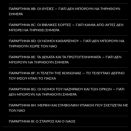
ΠΑΡΆΡΤΗΜΑ 8B: ΟΙ ΘΥΣΊΕΣ — ΓΙΑΤΊ ΔΕΝ ΜΠΟΡΟΎΝ ΝΑ ΤΗΡΗΘΟΎΝ
ΣΉΜΕΡΑ
ΠΑΡΆΡΤΗΜΑ 8C: ΟΙ ΒΙΒΛΙΚΈΣ ΕΟΡΤΈΣ — ΓΙΑΤΊ ΚΑΜΊΑ ΑΠΌ ΑΥΤΈΣ ΔΕΝ
ΜΠΟΡΕΊ ΝΑ ΤΗΡΗΘΕΊ ΣΉΜΕΡΑ
ΠΑΡΆΡΤΗΜΑ 8D: ΟΙ ΝΌΜΟΙ ΚΑΘΑΡΙΣΜΟΎ — ΓΙΑΤΊ ΔΕΝ ΜΠΟΡΟΎΝ ΝΑ
ΤΗΡΗΘΟΎΝ ΧΩΡΊΣ ΤΟΝ ΝΑΌ
ΠΑΡΆΡΤΗΜΑ 8E: ΤΑ ΔΈΚΑΤΑ ΚΑΙ ΤΑ ΠΡΩΤΟΓΕΝΝΉΜΑΤΑ — ΓΙΑΤΊ ΔΕΝ
ΜΠΟΡΟΎΝ ΝΑ ΤΗΡΗΘΟΎΝ ΣΉΜΕΡΑ
ΠΑΡΆΡΤΗΜΑ 8F: Η ΤΕΛΕΤΉ ΤΗΣ ΚΟΙΝΩΝΊΑΣ — ΤΟ ΤΕΛΕΥΤΑΊΟ ΔΕΊΠΝΟ
ΤΟΥ ΙΗΣΟΎ ΉΤΑΝ ΤΟ ΠΆΣΧΑ
ΠΑΡΆΡΤΗΜΑ 8G: ΟΙ ΝΌΜΟΙ ΤΟΥ ΝΑΖΗΡΑΊΟΥ ΚΑΙ ΤΩΝ ΌΡΚΩΝ — ΓΙΑΤΊ
ΔΕΝ ΜΠΟΡΟΎΝ ΝΑ ΤΗΡΗΘΟΎΝ ΣΉΜΕΡΑ
ΠΑΡΆΡΤΗΜΑ 8H: ΜΕΡΙΚΉ ΚΑΙ ΣΥΜΒΟΛΙΚΉ ΥΠΑΚΟΉ ΠΟΥ ΣΧΕΤΊΖΕΤΑΙ ΜΕ
ΤΟΝ ΝΑΌ
ΠΑΡΆΡΤΗΜΑ 8I: Ο ΣΤΑΥΡΌΣ ΚΑΙ Ο ΝΑΌΣ