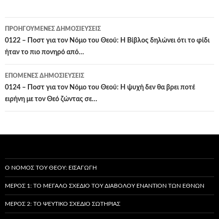
Πλοήγηση
ΠΡΟΗΓΟΎΜΕΝΕΣ ΔΗΜΟΣΙΕΎΣΕΙΣ
άρθρων
0122 – Ποστ για τον Νόμο του Θεού: Η Βίβλος δηλώνει ότι το φίδι
ήταν το πιο πονηρό από…
ΕΠΌΜΕΝΕΣ ΔΗΜΟΣΙΕΎΣΕΙΣ
0124 – Ποστ για τον Νόμο του Θεού: Η ψυχή δεν θα βρει ποτέ
ειρήνη με τον Θεό ζώντας σε…
Ο ΝΌΜΟΣ ΤΟΥ ΘΕΟΎ: ΕΙΣΑΓΩΓΉ
ΜΈΡΟΣ 1: ΤΟ ΜΕΓΆΛΟ ΣΧΈΔΙΟ ΤΟΥ ΔΙΑΒΌΛΟΥ ΕΝΑΝΤΊΟΝ ΤΩΝ ΕΘΝΏΝ
ΜΈΡΟΣ 2: ΤΟ ΨΕΎΤΙΚΟ ΣΧΈΔΙΟ ΣΩΤΗΡΊΑΣ