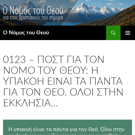
Μετάβαση
σε
περιεχόμενο
Αναζήτηση
Ο Νόμος του Θεού
ΚΎΡΙΟ
ΜΕΝΟΎ
0123 – ΠΟΣΤ ΓΙΑ ΤΟΝ
ΝΌΜΟ ΤΟΥ ΘΕΟΎ: Η
ΥΠΑΚΟΉ ΕΊΝΑΙ ΤΑ ΠΆΝΤΑ
ΓΙΑ ΤΟΝ ΘΕΌ. ΌΛΟΙ ΣΤΗΝ
ΕΚΚΛΗΣΊΑ…