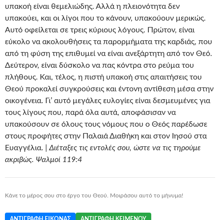
υπακοή είναι θεμελιώδης. Αλλά η πλειονότητα δεν
υπακούει, και οι λίγοι που το κάνουν, υπακούουν μερικώς.
Αυτό οφείλεται σε τρεις κύριους λόγους. Πρώτον, είναι
εύκολο να ακολουθήσεις τα παρορμήματα της καρδιάς, που
από τη φύση της επιθυμεί να είναι ανεξάρτητη από τον Θεό.
Δεύτερον, είναι δύσκολο να πας κόντρα στο ρεύμα του
πλήθους. Και, τέλος, η πιστή υπακοή στις απαιτήσεις του
Θεού προκαλεί συγκρούσεις και έντονη αντίθεση μέσα στην
οικογένεια. Γι’ αυτό μεγάλες ευλογίες είναι δεσμευμένες για
τους λίγους που, παρά όλα αυτά, αποφάσισαν να
υπακούσουν σε όλους τους νόμους που ο Θεός παρέδωσε
στους προφήτες στην Παλαιά Διαθήκη και στον Ιησού στα
Ευαγγέλια. |
Διέταξες τις εντολές σου, ώστε να τις τηρούμε
ακριβώς. Ψαλμοί 119:4
Κάνε το μέρος σου στο έργο του Θεού. Μοιράσου αυτό το μήνυμα!
ΑΝΤΙΓΡΑΦΉ ΕΙΚΌΝΑΣ
ΑΝΤΙΓΡΑΦΉ ΚΕΙΜΈΝΟΥ