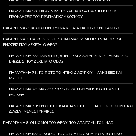
ΠΑΡΆΡΤΗΜΑ 5G: ΕΡΓΑΣΊΑ ΚΑΙ ΤΟ ΣΆΒΒΑΤΟ — ΠΛΟΉΓΗΣΗ ΣΤΙΣ
ΠΡΟΚΛΉΣΕΙΣ ΤΟΥ ΠΡΑΓΜΑΤΙΚΟΎ ΚΌΣΜΟΥ
ΠΑΡΆΡΤΗΜΑ 6: ΤΑ ΑΠΑΓΟΡΕΥΜΈΝΑ ΚΡΈΑΤΑ ΓΙΑ ΤΟΥΣ ΧΡΙΣΤΙΑΝΟΎΣ
ΠΑΡΆΡΤΗΜΑ 7: ΠΑΡΘΈΝΕΣ, ΧΉΡΕΣ ΚΑΙ ΔΙΑΖΕΥΓΜΈΝΕΣ ΓΥΝΑΊΚΕΣ: ΟΙ
ΕΝΏΣΕΙΣ ΠΟΥ ΔΈΧΕΤΑΙ Ο ΘΕΌΣ
ΠΑΡΆΡΤΗΜΑ 7A: ΠΑΡΘΈΝΕΣ, ΧΉΡΕΣ ΚΑΙ ΔΙΑΖΕΥΓΜΈΝΕΣ ΓΥΝΑΊΚΕΣ: ΟΙ
ΕΝΏΣΕΙΣ ΠΟΥ ΔΈΧΕΤΑΙ Ο ΘΕΌΣ
ΠΑΡΆΡΤΗΜΑ 7B: ΤΟ ΠΙΣΤΟΠΟΙΗΤΙΚΌ ΔΙΑΖΥΓΊΟΥ — ΑΛΉΘΕΙΕΣ ΚΑΙ
ΜΎΘΟΙ
ΠΑΡΆΡΤΗΜΑ 7C: ΜΆΡΚΟΣ 10:11-12 ΚΑΙ Η ΨΕΥΔΉΣ ΙΣΌΤΗΤΑ ΣΤΗ
ΜΟΙΧΕΊΑ
ΠΑΡΆΡΤΗΜΑ 7D: ΕΡΩΤΉΣΕΙΣ ΚΑΙ ΑΠΑΝΤΉΣΕΙΣ — ΠΑΡΘΈΝΕΣ, ΧΉΡΕΣ ΚΑΙ
ΔΙΑΖΕΥΓΜΈΝΕΣ ΓΥΝΑΊΚΕΣ
ΠΑΡΆΡΤΗΜΑ 8: ΟΙ ΝΌΜΟΙ ΤΟΥ ΘΕΟΎ ΠΟΥ ΑΠΑΙΤΟΎΝ ΤΟΝ ΝΑΌ
ΠΑΡΆΡΤΗΜΑ 8A: ΟΙ ΝΌΜΟΙ ΤΟΥ ΘΕΟΎ ΠΟΥ ΑΠΑΙΤΟΎΝ ΤΟΝ ΝΑΌ