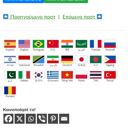
Προηγούμενο ποστ
|
Επόμενο ποστ
Español
English
Português
中文
हिंदी
العربية
Français
Русский
עברית
Indonesia
Kiswahili
فارسی
Deutsch
日本語
বাংলা
Tagalog
اُردو
Italiano
한국어
Ελληνικά
Tiếng Việt
Polski
ไทย
Türkçe
Română
Κοινοποίησέ το!