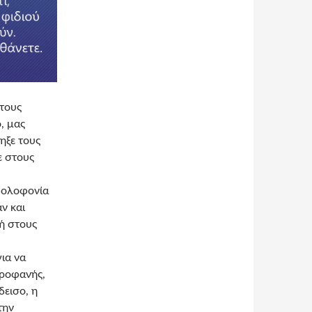
 τους
, μας
ηξε τους
ε στους
 δολοφονία
ν και
οή στους
για να
προφανής,
δεισο, η
την