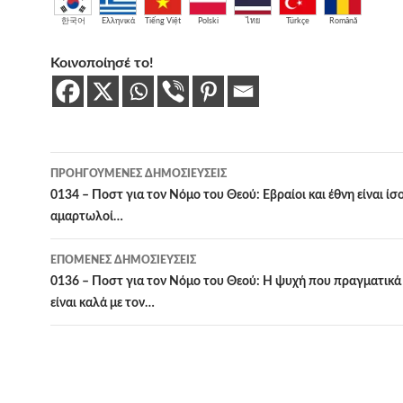
한국어
Ελληνικά
Tiếng Việt
Polski
ไทย
Türkçe
Română
Κοινοποίησέ το!
Πλοήγηση
ΠΡΟΗΓΟΎΜΕΝΕΣ ΔΗΜΟΣΙΕΎΣΕΙΣ
άρθρων
0134 – Ποστ για τον Νόμο του Θεού: Εβραίοι και έθνη είναι ίσοι
αμαρτωλοί…
ΕΠΌΜΕΝΕΣ ΔΗΜΟΣΙΕΎΣΕΙΣ
0136 – Ποστ για τον Νόμο του Θεού: Η ψυχή που πραγματικά 
είναι καλά με τον…