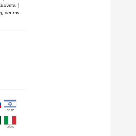
θάνετε. |
] και τον
עברית
Italiano