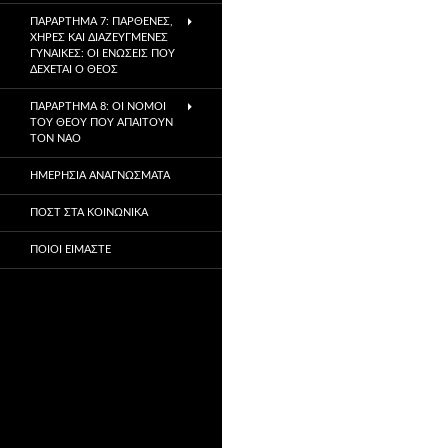
ΠΑΡΆΡΤΗΜΑ 7: ΠΑΡΘΈΝΕΣ,
ΧΉΡΕΣ ΚΑΙ ΔΙΑΖΕΥΓΜΈΝΕΣ
ΓΥΝΑΊΚΕΣ: ΟΙ ΕΝΏΣΕΙΣ ΠΟΥ
ΔΈΧΕΤΑΙ Ο ΘΕΌΣ
ΠΑΡΆΡΤΗΜΑ 8: ΟΙ ΝΌΜΟΙ
ΤΟΥ ΘΕΟΎ ΠΟΥ ΑΠΑΙΤΟΎΝ
ΤΟΝ ΝΑΌ
ΗΜΕΡΉΣΙΑ ΑΝΑΓΝΏΣΜΑΤΑ
ΠΟΣΤ ΣΤΑ ΚΟΙΝΩΝΙΚΆ
ΠΟΙΟΙ ΕΊΜΑΣΤΕ