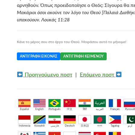
αρνηθούν. Όπως προειδοποίησε ο Θεός: Σίγουρα θα πε
Μακάριοι όσοι ακούνε τον λόγο του Θεού [Παλαιά Διαθήκη
υπακούουν. Λουκάς 11:28
Κάνε το μέρος σου στο έργο του Θεού. Μοιράσου αυτό το μήνυμα!
ΑΝΤΙΓΡΑΦΉ ΕΙΚΌΝΑΣ
ΑΝΤΙΓΡΑΦΉ ΚΕΙΜΈΝΟΥ
Προηγούμενο ποστ
|
Επόμενο ποστ
Español
English
Português
中文
हिंदी
العربية
Français
Русский
Indonesia
Kiswahili
فارسی
Deutsch
日本語
বাংলা
Tagalog
اُردو