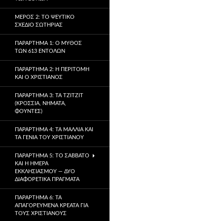
ΜΈΡΟΣ 2: ΤΟ ΨΕΎΤΙΚΟ
ΣΧΈΔΙΟ ΣΩΤΗΡΊΑΣ
ΠΑΡΆΡΤΗΜΑ 1: Ο ΜΎΘΟΣ
ΤΩΝ 613 ΕΝΤΟΛΏΝ
ΠΑΡΆΡΤΗΜΑ 2: Η ΠΕΡΙΤΟΜΉ
ΚΑΙ Ο ΧΡΙΣΤΙΑΝΌΣ
ΠΑΡΆΡΤΗΜΑ 3: ΤΑ TZITZIT
(ΚΡΌΣΣΙΑ, ΝΉΜΑΤΑ,
ΦΟΎΝΤΕΣ)
ΠΑΡΆΡΤΗΜΑ 4: ΤΑ ΜΑΛΛΙΆ ΚΑΙ
ΤΑ ΓΈΝΙΑ ΤΟΥ ΧΡΙΣΤΙΑΝΟΎ
ΠΑΡΆΡΤΗΜΑ 5: ΤΟ ΣΆΒΒΑΤΟ
ΚΑΙ Η ΗΜΈΡΑ
ΕΚΚΛΗΣΙΑΣΜΟΎ — ΔΎΟ
ΔΙΑΦΟΡΕΤΙΚΆ ΠΡΆΓΜΑΤΑ
ΠΑΡΆΡΤΗΜΑ 6: ΤΑ
ΑΠΑΓΟΡΕΥΜΈΝΑ ΚΡΈΑΤΑ ΓΙΑ
ΤΟΥΣ ΧΡΙΣΤΙΑΝΟΎΣ