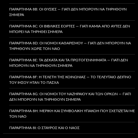
ΠΑΡΆΡΤΗΜΑ 8B: ΟΙ ΘΥΣΊΕΣ — ΓΙΑΤΊ ΔΕΝ ΜΠΟΡΟΎΝ ΝΑ ΤΗΡΗΘΟΎΝ
ΣΉΜΕΡΑ
ΠΑΡΆΡΤΗΜΑ 8C: ΟΙ ΒΙΒΛΙΚΈΣ ΕΟΡΤΈΣ — ΓΙΑΤΊ ΚΑΜΊΑ ΑΠΌ ΑΥΤΈΣ ΔΕΝ
ΜΠΟΡΕΊ ΝΑ ΤΗΡΗΘΕΊ ΣΉΜΕΡΑ
ΠΑΡΆΡΤΗΜΑ 8D: ΟΙ ΝΌΜΟΙ ΚΑΘΑΡΙΣΜΟΎ — ΓΙΑΤΊ ΔΕΝ ΜΠΟΡΟΎΝ ΝΑ
ΤΗΡΗΘΟΎΝ ΧΩΡΊΣ ΤΟΝ ΝΑΌ
ΠΑΡΆΡΤΗΜΑ 8E: ΤΑ ΔΈΚΑΤΑ ΚΑΙ ΤΑ ΠΡΩΤΟΓΕΝΝΉΜΑΤΑ — ΓΙΑΤΊ ΔΕΝ
ΜΠΟΡΟΎΝ ΝΑ ΤΗΡΗΘΟΎΝ ΣΉΜΕΡΑ
ΠΑΡΆΡΤΗΜΑ 8F: Η ΤΕΛΕΤΉ ΤΗΣ ΚΟΙΝΩΝΊΑΣ — ΤΟ ΤΕΛΕΥΤΑΊΟ ΔΕΊΠΝΟ
ΤΟΥ ΙΗΣΟΎ ΉΤΑΝ ΤΟ ΠΆΣΧΑ
ΠΑΡΆΡΤΗΜΑ 8G: ΟΙ ΝΌΜΟΙ ΤΟΥ ΝΑΖΗΡΑΊΟΥ ΚΑΙ ΤΩΝ ΌΡΚΩΝ — ΓΙΑΤΊ
ΔΕΝ ΜΠΟΡΟΎΝ ΝΑ ΤΗΡΗΘΟΎΝ ΣΉΜΕΡΑ
ΠΑΡΆΡΤΗΜΑ 8H: ΜΕΡΙΚΉ ΚΑΙ ΣΥΜΒΟΛΙΚΉ ΥΠΑΚΟΉ ΠΟΥ ΣΧΕΤΊΖΕΤΑΙ ΜΕ
ΤΟΝ ΝΑΌ
ΠΑΡΆΡΤΗΜΑ 8I: Ο ΣΤΑΥΡΌΣ ΚΑΙ Ο ΝΑΌΣ