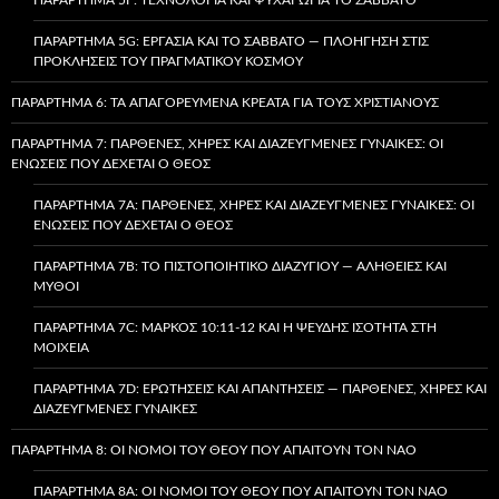
ΠΑΡΆΡΤΗΜΑ 5G: ΕΡΓΑΣΊΑ ΚΑΙ ΤΟ ΣΆΒΒΑΤΟ — ΠΛΟΉΓΗΣΗ ΣΤΙΣ
ΠΡΟΚΛΉΣΕΙΣ ΤΟΥ ΠΡΑΓΜΑΤΙΚΟΎ ΚΌΣΜΟΥ
ΠΑΡΆΡΤΗΜΑ 6: ΤΑ ΑΠΑΓΟΡΕΥΜΈΝΑ ΚΡΈΑΤΑ ΓΙΑ ΤΟΥΣ ΧΡΙΣΤΙΑΝΟΎΣ
ΠΑΡΆΡΤΗΜΑ 7: ΠΑΡΘΈΝΕΣ, ΧΉΡΕΣ ΚΑΙ ΔΙΑΖΕΥΓΜΈΝΕΣ ΓΥΝΑΊΚΕΣ: ΟΙ
ΕΝΏΣΕΙΣ ΠΟΥ ΔΈΧΕΤΑΙ Ο ΘΕΌΣ
ΠΑΡΆΡΤΗΜΑ 7A: ΠΑΡΘΈΝΕΣ, ΧΉΡΕΣ ΚΑΙ ΔΙΑΖΕΥΓΜΈΝΕΣ ΓΥΝΑΊΚΕΣ: ΟΙ
ΕΝΏΣΕΙΣ ΠΟΥ ΔΈΧΕΤΑΙ Ο ΘΕΌΣ
ΠΑΡΆΡΤΗΜΑ 7B: ΤΟ ΠΙΣΤΟΠΟΙΗΤΙΚΌ ΔΙΑΖΥΓΊΟΥ — ΑΛΉΘΕΙΕΣ ΚΑΙ
ΜΎΘΟΙ
ΠΑΡΆΡΤΗΜΑ 7C: ΜΆΡΚΟΣ 10:11-12 ΚΑΙ Η ΨΕΥΔΉΣ ΙΣΌΤΗΤΑ ΣΤΗ
ΜΟΙΧΕΊΑ
ΠΑΡΆΡΤΗΜΑ 7D: ΕΡΩΤΉΣΕΙΣ ΚΑΙ ΑΠΑΝΤΉΣΕΙΣ — ΠΑΡΘΈΝΕΣ, ΧΉΡΕΣ ΚΑΙ
ΔΙΑΖΕΥΓΜΈΝΕΣ ΓΥΝΑΊΚΕΣ
ΠΑΡΆΡΤΗΜΑ 8: ΟΙ ΝΌΜΟΙ ΤΟΥ ΘΕΟΎ ΠΟΥ ΑΠΑΙΤΟΎΝ ΤΟΝ ΝΑΌ
ΠΑΡΆΡΤΗΜΑ 8A: ΟΙ ΝΌΜΟΙ ΤΟΥ ΘΕΟΎ ΠΟΥ ΑΠΑΙΤΟΎΝ ΤΟΝ ΝΑΌ