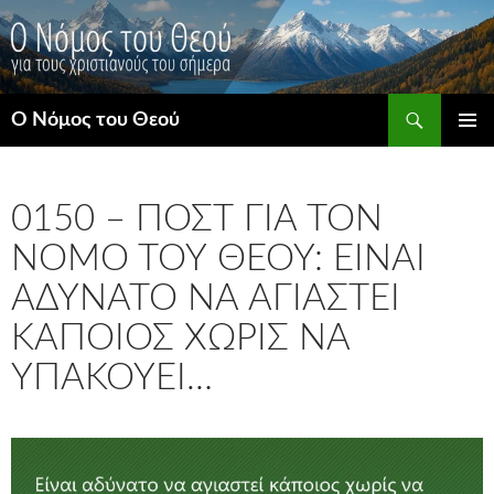
Μετάβαση
σε
περιεχόμενο
Αναζήτηση
Ο Νόμος του Θεού
ΚΎΡΙΟ
ΜΕΝΟΎ
0150 – ΠΟΣΤ ΓΙΑ ΤΟΝ
ΝΌΜΟ ΤΟΥ ΘΕΟΎ: ΕΊΝΑΙ
ΑΔΎΝΑΤΟ ΝΑ ΑΓΙΑΣΤΕΊ
ΚΆΠΟΙΟΣ ΧΩΡΊΣ ΝΑ
ΥΠΑΚΟΎΕΙ…