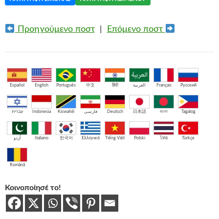
Προηγούμενο ποστ
|
Επόμενο ποστ
Español
English
Português
中文
हिंदी
العربية
Français
Русский
עברית
Indonesia
Kiswahili
فارسی
Deutsch
日本語
বাংলা
Tagalog
اُردو
Italiano
한국어
Ελληνικά
Tiếng Việt
Polski
ไทย
Türkçe
Română
Κοινοποίησέ το!