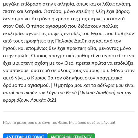
μεγάλη επίδραση στην εκκλησία, όπως και οι λέξεις αγάπη,
πίστη και λατρεία. Ωστόσο, μόνο επειδή η λέξη έχει βάρος,
δεν σημαίνει ότι μόνο η χρήση της μας φέρνει πιο κοντά
στον Θεό. Ο τύπος αγιασμού που διδάσκουν πολλές
εκκλησίες αγνοεί τις σαφείς εντολές του Θεού, που δόθηκαν
από τους προφήτες της Παλαιάς Διαθήκης και από τον
Ιησού, και επομένως δεν έχει πρακτική αξία, μένοντας μόνο
στην ομιλία. Όποιος πραγματικά επιθυμεί να αγιαστεί και να
έχει μια στενή σχέση με τον Θεό, πρέπει πρώτα να επιδιώξει
να υπακούει αυστηρά σε όλους τους νόμους Του. Μόνο όταν
αυτό γίνει, ο Κύριος θα τον οδηγήσει στον πραγματικό
δρόμο του αγιασμού. |
Η μητέρα μου και τα αδέλφια μου είναι
αυτοί που ακούν τον λόγο του Θεού [Παλαιά Διαθήκη] και τον
εφαρμόζουν. Λουκάς 8:21
Κάνε το μέρος σου στο έργο του Θεού. Μοιράσου αυτό το μήνυμα!
ΑΝΤΙΓΡΑΦΉ ΕΙΚΌΝΑΣ
ΑΝΤΙΓΡΑΦΉ ΚΕΙΜΈΝΟΥ