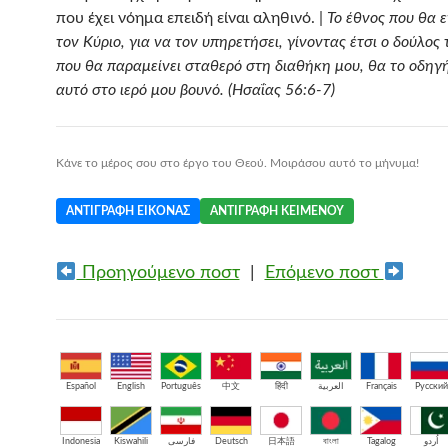
που έχει νόημα επειδή είναι αληθινό. |
Το έθνος που θα 
τον Κύριο, για να τον υπηρετήσει, γίνοντας έτσι ο δούλος
που θα παραμείνει σταθερό στη διαθήκη μου, θα το οδηγ
αυτό στο ιερό μου βουνό. (Ησαΐας 56:6-7)
Κάνε το μέρος σου στο έργο του Θεού. Μοιράσου αυτό το μήνυμα!
ΑΝΤΙΓΡΑΦΉ ΕΙΚΌΝΑΣ
ΑΝΤΙΓΡΑΦΉ ΚΕΙΜΈΝΟΥ
Προηγούμενο ποστ
|
Επόμενο ποστ
Español
English
Português
中文
हिंदी
العربية
Français
Русский
Indonesia
Kiswahili
فارسی
Deutsch
日本語
বাংলা
Tagalog
اُردو