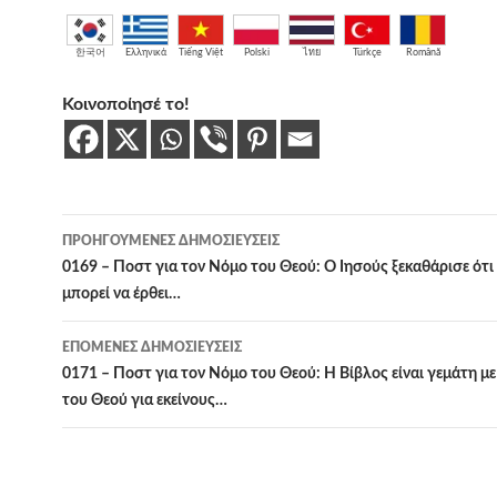
한국어
Ελληνικά
Tiếng Việt
Polski
ไทย
Türkçe
Română
Κοινοποίησέ το!
Πλοήγηση
ΠΡΟΗΓΟΎΜΕΝΕΣ ΔΗΜΟΣΙΕΎΣΕΙΣ
άρθρων
0169 – Ποστ για τον Νόμο του Θεού: Ο Ιησούς ξεκαθάρισε ότι 
μπορεί να έρθει…
ΕΠΌΜΕΝΕΣ ΔΗΜΟΣΙΕΎΣΕΙΣ
0171 – Ποστ για τον Νόμο του Θεού: Η Βίβλος είναι γεμάτη μ
του Θεού για εκείνους…