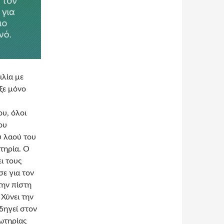
ιλία με
ξε μόνο
ου, όλοι
ου
υ λαού του
τηρία. Ο
ι τους
σε για τον
την πίστη
 Χύνει την
οδηγεί στον
σωτηρίας