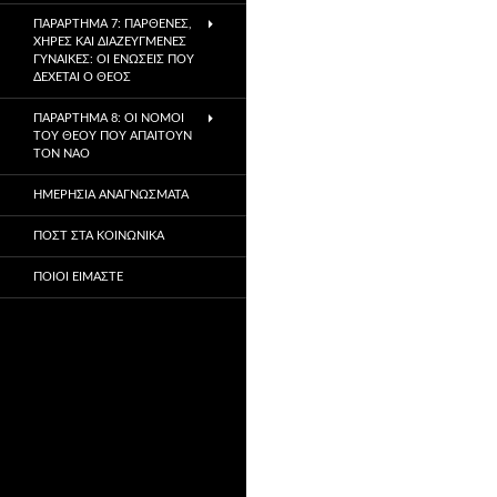
ΠΑΡΆΡΤΗΜΑ 7: ΠΑΡΘΈΝΕΣ,
ΧΉΡΕΣ ΚΑΙ ΔΙΑΖΕΥΓΜΈΝΕΣ
ΓΥΝΑΊΚΕΣ: ΟΙ ΕΝΏΣΕΙΣ ΠΟΥ
ΔΈΧΕΤΑΙ Ο ΘΕΌΣ
ΠΑΡΆΡΤΗΜΑ 8: ΟΙ ΝΌΜΟΙ
ΤΟΥ ΘΕΟΎ ΠΟΥ ΑΠΑΙΤΟΎΝ
ΤΟΝ ΝΑΌ
ΗΜΕΡΉΣΙΑ ΑΝΑΓΝΏΣΜΑΤΑ
ΠΟΣΤ ΣΤΑ ΚΟΙΝΩΝΙΚΆ
ΠΟΙΟΙ ΕΊΜΑΣΤΕ