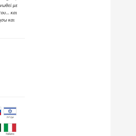
ενωθεί με
 του… και
ήσω και
עברית
Italiano