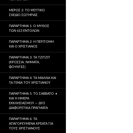
ΜΈΡΟΣ 2: ΤΟ ΨΕΎΤΙΚΟ
ΣΧΈΔΙΟ ΣΩΤΗΡΊΑΣ
ΠΑΡΆΡΤΗΜΑ 1: Ο ΜΎΘΟΣ
ΤΩΝ 613 ΕΝΤΟΛΏΝ
ΠΑΡΆΡΤΗΜΑ 2: Η ΠΕΡΙΤΟΜΉ
ΚΑΙ Ο ΧΡΙΣΤΙΑΝΌΣ
ΠΑΡΆΡΤΗΜΑ 3: ΤΑ TZITZIT
(ΚΡΌΣΣΙΑ, ΝΉΜΑΤΑ,
ΦΟΎΝΤΕΣ)
ΠΑΡΆΡΤΗΜΑ 4: ΤΑ ΜΑΛΛΙΆ ΚΑΙ
ΤΑ ΓΈΝΙΑ ΤΟΥ ΧΡΙΣΤΙΑΝΟΎ
ΠΑΡΆΡΤΗΜΑ 5: ΤΟ ΣΆΒΒΑΤΟ
ΚΑΙ Η ΗΜΈΡΑ
ΕΚΚΛΗΣΙΑΣΜΟΎ — ΔΎΟ
ΔΙΑΦΟΡΕΤΙΚΆ ΠΡΆΓΜΑΤΑ
ΠΑΡΆΡΤΗΜΑ 6: ΤΑ
ΑΠΑΓΟΡΕΥΜΈΝΑ ΚΡΈΑΤΑ ΓΙΑ
ΤΟΥΣ ΧΡΙΣΤΙΑΝΟΎΣ