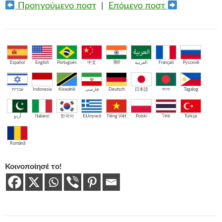
Προηγούμενο ποστ
|
Επόμενο ποστ
Español
English
Português
中文
हिंदी
العربية
Français
Русский
עברית
Indonesia
Kiswahili
فارسی
Deutsch
日本語
বাংলা
Tagalog
اُردو
Italiano
한국어
Ελληνικά
Tiếng Việt
Polski
ไทย
Türkçe
Română
Κοινοποίησέ το!