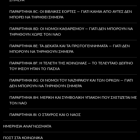
ΠΑΡΆΡΤΗΜΑ 8C: ΟΙ ΒΙΒΛΙΚΈΣ ΕΟΡΤΈΣ — ΓΙΑΤΊ ΚΑΜΊΑ ΑΠΌ ΑΥΤΈΣ ΔΕΝ
ΜΠΟΡΕΊ ΝΑ ΤΗΡΗΘΕΊ ΣΉΜΕΡΑ
ΠΑΡΆΡΤΗΜΑ 8D: ΟΙ ΝΌΜΟΙ ΚΑΘΑΡΙΣΜΟΎ — ΓΙΑΤΊ ΔΕΝ ΜΠΟΡΟΎΝ ΝΑ
ΤΗΡΗΘΟΎΝ ΧΩΡΊΣ ΤΟΝ ΝΑΌ
ΠΑΡΆΡΤΗΜΑ 8E: ΤΑ ΔΈΚΑΤΑ ΚΑΙ ΤΑ ΠΡΩΤΟΓΕΝΝΉΜΑΤΑ — ΓΙΑΤΊ ΔΕΝ
ΜΠΟΡΟΎΝ ΝΑ ΤΗΡΗΘΟΎΝ ΣΉΜΕΡΑ
ΠΑΡΆΡΤΗΜΑ 8F: Η ΤΕΛΕΤΉ ΤΗΣ ΚΟΙΝΩΝΊΑΣ — ΤΟ ΤΕΛΕΥΤΑΊΟ ΔΕΊΠΝΟ
ΤΟΥ ΙΗΣΟΎ ΉΤΑΝ ΤΟ ΠΆΣΧΑ
ΠΑΡΆΡΤΗΜΑ 8G: ΟΙ ΝΌΜΟΙ ΤΟΥ ΝΑΖΗΡΑΊΟΥ ΚΑΙ ΤΩΝ ΌΡΚΩΝ — ΓΙΑΤΊ
ΔΕΝ ΜΠΟΡΟΎΝ ΝΑ ΤΗΡΗΘΟΎΝ ΣΉΜΕΡΑ
ΠΑΡΆΡΤΗΜΑ 8H: ΜΕΡΙΚΉ ΚΑΙ ΣΥΜΒΟΛΙΚΉ ΥΠΑΚΟΉ ΠΟΥ ΣΧΕΤΊΖΕΤΑΙ ΜΕ
ΤΟΝ ΝΑΌ
ΠΑΡΆΡΤΗΜΑ 8I: Ο ΣΤΑΥΡΌΣ ΚΑΙ Ο ΝΑΌΣ
ΗΜΕΡΉΣΙΑ ΑΝΑΓΝΏΣΜΑΤΑ
ΠΟΣΤ ΣΤΑ ΚΟΙΝΩΝΙΚΆ