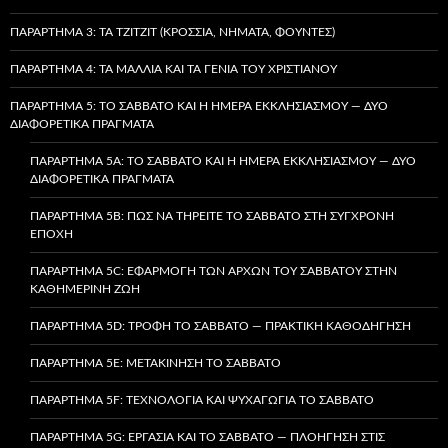
ΠΑΡΆΡΤΗΜΑ 3: ΤΑ TZITZIT (ΚΡΌΣΣΙΑ, ΝΉΜΑΤΑ, ΦΟΎΝΤΕΣ)
ΠΑΡΆΡΤΗΜΑ 4: ΤΑ ΜΑΛΛΙΆ ΚΑΙ ΤΑ ΓΈΝΙΑ ΤΟΥ ΧΡΙΣΤΙΑΝΟΎ
ΠΑΡΆΡΤΗΜΑ 5: ΤΟ ΣΆΒΒΑΤΟ ΚΑΙ Η ΗΜΈΡΑ ΕΚΚΛΗΣΙΑΣΜΟΎ — ΔΎΟ
ΔΙΑΦΟΡΕΤΙΚΆ ΠΡΆΓΜΑΤΑ
ΠΑΡΆΡΤΗΜΑ 5A: ΤΟ ΣΆΒΒΑΤΟ ΚΑΙ Η ΗΜΈΡΑ ΕΚΚΛΗΣΙΑΣΜΟΎ — ΔΎΟ
ΔΙΑΦΟΡΕΤΙΚΆ ΠΡΆΓΜΑΤΑ
ΠΑΡΆΡΤΗΜΑ 5B: ΠΏΣ ΝΑ ΤΗΡΕΊΤΕ ΤΟ ΣΆΒΒΑΤΟ ΣΤΗ ΣΎΓΧΡΟΝΗ
ΕΠΟΧΉ
ΠΑΡΆΡΤΗΜΑ 5C: ΕΦΑΡΜΟΓΉ ΤΩΝ ΑΡΧΏΝ ΤΟΥ ΣΑΒΒΆΤΟΥ ΣΤΗΝ
ΚΑΘΗΜΕΡΙΝΉ ΖΩΉ
ΠΑΡΆΡΤΗΜΑ 5D: ΤΡΟΦΉ ΤΟ ΣΆΒΒΑΤΟ — ΠΡΑΚΤΙΚΉ ΚΑΘΟΔΉΓΗΣΗ
ΠΑΡΆΡΤΗΜΑ 5E: ΜΕΤΑΚΊΝΗΣΗ ΤΟ ΣΆΒΒΑΤΟ
ΠΑΡΆΡΤΗΜΑ 5F: ΤΕΧΝΟΛΟΓΊΑ ΚΑΙ ΨΥΧΑΓΩΓΊΑ ΤΟ ΣΆΒΒΑΤΟ
ΠΑΡΆΡΤΗΜΑ 5G: ΕΡΓΑΣΊΑ ΚΑΙ ΤΟ ΣΆΒΒΑΤΟ — ΠΛΟΉΓΗΣΗ ΣΤΙΣ