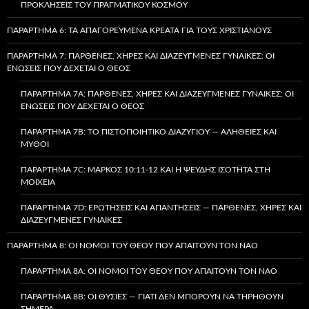
ΠΡΟΚΛΉΣΕΙΣ ΤΟΥ ΠΡΑΓΜΑΤΙΚΟΎ ΚΌΣΜΟΥ
ΠΑΡΆΡΤΗΜΑ 6: ΤΑ ΑΠΑΓΟΡΕΥΜΈΝΑ ΚΡΈΑΤΑ ΓΙΑ ΤΟΥΣ ΧΡΙΣΤΙΑΝΟΎΣ
ΠΑΡΆΡΤΗΜΑ 7: ΠΑΡΘΈΝΕΣ, ΧΉΡΕΣ ΚΑΙ ΔΙΑΖΕΥΓΜΈΝΕΣ ΓΥΝΑΊΚΕΣ: ΟΙ
ΕΝΏΣΕΙΣ ΠΟΥ ΔΈΧΕΤΑΙ Ο ΘΕΌΣ
ΠΑΡΆΡΤΗΜΑ 7A: ΠΑΡΘΈΝΕΣ, ΧΉΡΕΣ ΚΑΙ ΔΙΑΖΕΥΓΜΈΝΕΣ ΓΥΝΑΊΚΕΣ: ΟΙ
ΕΝΏΣΕΙΣ ΠΟΥ ΔΈΧΕΤΑΙ Ο ΘΕΌΣ
ΠΑΡΆΡΤΗΜΑ 7B: ΤΟ ΠΙΣΤΟΠΟΙΗΤΙΚΌ ΔΙΑΖΥΓΊΟΥ — ΑΛΉΘΕΙΕΣ ΚΑΙ
ΜΎΘΟΙ
ΠΑΡΆΡΤΗΜΑ 7C: ΜΆΡΚΟΣ 10:11-12 ΚΑΙ Η ΨΕΥΔΉΣ ΙΣΌΤΗΤΑ ΣΤΗ
ΜΟΙΧΕΊΑ
ΠΑΡΆΡΤΗΜΑ 7D: ΕΡΩΤΉΣΕΙΣ ΚΑΙ ΑΠΑΝΤΉΣΕΙΣ — ΠΑΡΘΈΝΕΣ, ΧΉΡΕΣ ΚΑΙ
ΔΙΑΖΕΥΓΜΈΝΕΣ ΓΥΝΑΊΚΕΣ
ΠΑΡΆΡΤΗΜΑ 8: ΟΙ ΝΌΜΟΙ ΤΟΥ ΘΕΟΎ ΠΟΥ ΑΠΑΙΤΟΎΝ ΤΟΝ ΝΑΌ
ΠΑΡΆΡΤΗΜΑ 8A: ΟΙ ΝΌΜΟΙ ΤΟΥ ΘΕΟΎ ΠΟΥ ΑΠΑΙΤΟΎΝ ΤΟΝ ΝΑΌ
ΠΑΡΆΡΤΗΜΑ 8B: ΟΙ ΘΥΣΊΕΣ — ΓΙΑΤΊ ΔΕΝ ΜΠΟΡΟΎΝ ΝΑ ΤΗΡΗΘΟΎΝ
ΣΉΜΕΡΑ