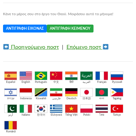
Κάνε το μέρος σου στο έργο του Θεού. Μοιράσου αυτό το μήνυμα!
ΑΝΤΙΓΡΑΦΉ ΕΙΚΌΝΑΣ
ΑΝΤΙΓΡΑΦΉ ΚΕΙΜΈΝΟΥ
Προηγούμενο ποστ
|
Επόμενο ποστ
Español
English
Português
中文
हिंदी
العربية
Français
Русский
עברית
Indonesia
Kiswahili
فارسی
Deutsch
日本語
বাংলা
Tagalog
اُردو
Italiano
한국어
Ελληνικά
Tiếng Việt
Polski
ไทย
Türkçe
Română