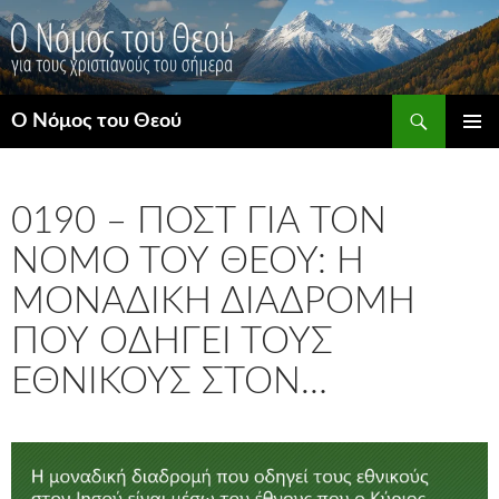
Μετάβαση
σε
περιεχόμενο
Αναζήτηση
Ο Νόμος του Θεού
ΚΎΡΙΟ
ΜΕΝΟΎ
0190 – ΠΟΣΤ ΓΙΑ ΤΟΝ
ΝΌΜΟ ΤΟΥ ΘΕΟΎ: Η
ΜΟΝΑΔΙΚΉ ΔΙΑΔΡΟΜΉ
ΠΟΥ ΟΔΗΓΕΊ ΤΟΥΣ
ΕΘΝΙΚΟΎΣ ΣΤΟΝ…