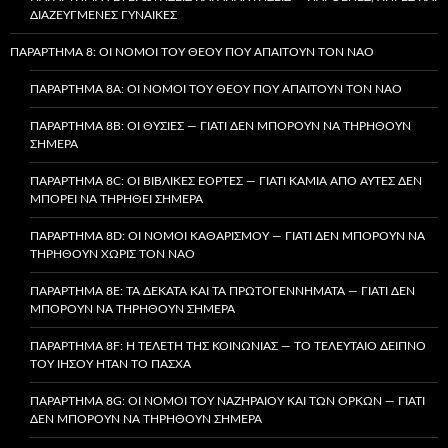
ΔΙΑΖΕΥΓΜΈΝΕΣ ΓΥΝΑΊΚΕΣ
ΠΑΡΆΡΤΗΜΑ 8: ΟΙ ΝΌΜΟΙ ΤΟΥ ΘΕΟΎ ΠΟΥ ΑΠΑΙΤΟΎΝ ΤΟΝ ΝΑΌ
ΠΑΡΆΡΤΗΜΑ 8A: ΟΙ ΝΌΜΟΙ ΤΟΥ ΘΕΟΎ ΠΟΥ ΑΠΑΙΤΟΎΝ ΤΟΝ ΝΑΌ
ΠΑΡΆΡΤΗΜΑ 8B: ΟΙ ΘΥΣΊΕΣ — ΓΙΑΤΊ ΔΕΝ ΜΠΟΡΟΎΝ ΝΑ ΤΗΡΗΘΟΎΝ
ΣΉΜΕΡΑ
ΠΑΡΆΡΤΗΜΑ 8C: ΟΙ ΒΙΒΛΙΚΈΣ ΕΟΡΤΈΣ — ΓΙΑΤΊ ΚΑΜΊΑ ΑΠΌ ΑΥΤΈΣ ΔΕΝ
ΜΠΟΡΕΊ ΝΑ ΤΗΡΗΘΕΊ ΣΉΜΕΡΑ
ΠΑΡΆΡΤΗΜΑ 8D: ΟΙ ΝΌΜΟΙ ΚΑΘΑΡΙΣΜΟΎ — ΓΙΑΤΊ ΔΕΝ ΜΠΟΡΟΎΝ ΝΑ
ΤΗΡΗΘΟΎΝ ΧΩΡΊΣ ΤΟΝ ΝΑΌ
ΠΑΡΆΡΤΗΜΑ 8E: ΤΑ ΔΈΚΑΤΑ ΚΑΙ ΤΑ ΠΡΩΤΟΓΕΝΝΉΜΑΤΑ — ΓΙΑΤΊ ΔΕΝ
ΜΠΟΡΟΎΝ ΝΑ ΤΗΡΗΘΟΎΝ ΣΉΜΕΡΑ
ΠΑΡΆΡΤΗΜΑ 8F: Η ΤΕΛΕΤΉ ΤΗΣ ΚΟΙΝΩΝΊΑΣ — ΤΟ ΤΕΛΕΥΤΑΊΟ ΔΕΊΠΝΟ
ΤΟΥ ΙΗΣΟΎ ΉΤΑΝ ΤΟ ΠΆΣΧΑ
ΠΑΡΆΡΤΗΜΑ 8G: ΟΙ ΝΌΜΟΙ ΤΟΥ ΝΑΖΗΡΑΊΟΥ ΚΑΙ ΤΩΝ ΌΡΚΩΝ — ΓΙΑΤΊ
ΔΕΝ ΜΠΟΡΟΎΝ ΝΑ ΤΗΡΗΘΟΎΝ ΣΉΜΕΡΑ