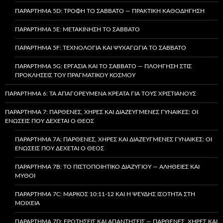
ΠΑΡΆΡΤΗΜΑ 5D: ΤΡΟΦΉ ΤΟ ΣΆΒΒΑΤΟ — ΠΡΑΚΤΙΚΉ ΚΑΘΟΔΉΓΗΣΗ
ΠΑΡΆΡΤΗΜΑ 5E: ΜΕΤΑΚΊΝΗΣΗ ΤΟ ΣΆΒΒΑΤΟ
ΠΑΡΆΡΤΗΜΑ 5F: ΤΕΧΝΟΛΟΓΊΑ ΚΑΙ ΨΥΧΑΓΩΓΊΑ ΤΟ ΣΆΒΒΑΤΟ
ΠΑΡΆΡΤΗΜΑ 5G: ΕΡΓΑΣΊΑ ΚΑΙ ΤΟ ΣΆΒΒΑΤΟ — ΠΛΟΉΓΗΣΗ ΣΤΙΣ
ΠΡΟΚΛΉΣΕΙΣ ΤΟΥ ΠΡΑΓΜΑΤΙΚΟΎ ΚΌΣΜΟΥ
ΠΑΡΆΡΤΗΜΑ 6: ΤΑ ΑΠΑΓΟΡΕΥΜΈΝΑ ΚΡΈΑΤΑ ΓΙΑ ΤΟΥΣ ΧΡΙΣΤΙΑΝΟΎΣ
ΠΑΡΆΡΤΗΜΑ 7: ΠΑΡΘΈΝΕΣ, ΧΉΡΕΣ ΚΑΙ ΔΙΑΖΕΥΓΜΈΝΕΣ ΓΥΝΑΊΚΕΣ: ΟΙ
ΕΝΏΣΕΙΣ ΠΟΥ ΔΈΧΕΤΑΙ Ο ΘΕΌΣ
ΠΑΡΆΡΤΗΜΑ 7A: ΠΑΡΘΈΝΕΣ, ΧΉΡΕΣ ΚΑΙ ΔΙΑΖΕΥΓΜΈΝΕΣ ΓΥΝΑΊΚΕΣ: ΟΙ
ΕΝΏΣΕΙΣ ΠΟΥ ΔΈΧΕΤΑΙ Ο ΘΕΌΣ
ΠΑΡΆΡΤΗΜΑ 7B: ΤΟ ΠΙΣΤΟΠΟΙΗΤΙΚΌ ΔΙΑΖΥΓΊΟΥ — ΑΛΉΘΕΙΕΣ ΚΑΙ
ΜΎΘΟΙ
ΠΑΡΆΡΤΗΜΑ 7C: ΜΆΡΚΟΣ 10:11-12 ΚΑΙ Η ΨΕΥΔΉΣ ΙΣΌΤΗΤΑ ΣΤΗ
ΜΟΙΧΕΊΑ
ΠΑΡΆΡΤΗΜΑ 7D: ΕΡΩΤΉΣΕΙΣ ΚΑΙ ΑΠΑΝΤΉΣΕΙΣ — ΠΑΡΘΈΝΕΣ, ΧΉΡΕΣ ΚΑΙ