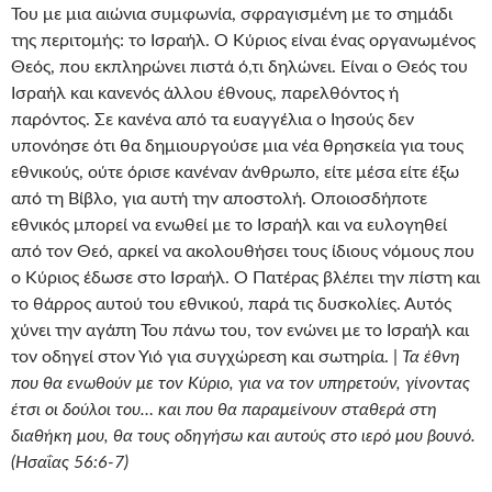
Του με μια αιώνια συμφωνία, σφραγισμένη με το σημάδι
της περιτομής: το Ισραήλ. Ο Κύριος είναι ένας οργανωμένος
Θεός, που εκπληρώνει πιστά ό,τι δηλώνει. Είναι ο Θεός του
Ισραήλ και κανενός άλλου έθνους, παρελθόντος ή
παρόντος. Σε κανένα από τα ευαγγέλια ο Ιησούς δεν
υπονόησε ότι θα δημιουργούσε μια νέα θρησκεία για τους
εθνικούς, ούτε όρισε κανέναν άνθρωπο, είτε μέσα είτε έξω
από τη Βίβλο, για αυτή την αποστολή. Οποιοσδήποτε
εθνικός μπορεί να ενωθεί με το Ισραήλ και να ευλογηθεί
από τον Θεό, αρκεί να ακολουθήσει τους ίδιους νόμους που
ο Κύριος έδωσε στο Ισραήλ. Ο Πατέρας βλέπει την πίστη και
το θάρρος αυτού του εθνικού, παρά τις δυσκολίες. Αυτός
χύνει την αγάπη Του πάνω του, τον ενώνει με το Ισραήλ και
τον οδηγεί στον Υιό για συγχώρεση και σωτηρία. |
Τα έθνη
που θα ενωθούν με τον Κύριο, για να τον υπηρετούν, γίνοντας
έτσι οι δούλοι του… και που θα παραμείνουν σταθερά στη
διαθήκη μου, θα τους οδηγήσω και αυτούς στο ιερό μου βουνό.
(Ησαΐας 56:6-7)