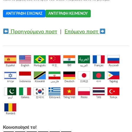
ΑΝΤΙΓΡΑΦΉ ΕΙΚΌΝΑΣ
ΑΝΤΙΓΡΑΦΉ ΚΕΙΜΈΝΟΥ
Προηγούμενο ποστ
|
Επόμενο ποστ
Español
English
Português
中文
हिंदी
العربية
Français
Русский
עברית
Indonesia
Kiswahili
فارسی
Deutsch
日本語
বাংলা
Tagalog
اُردو
Italiano
한국어
Ελληνικά
Tiếng Việt
Polski
ไทย
Türkçe
Română
Κοινοποίησέ το!