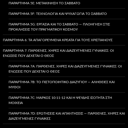
ΠΑΡΆΡΤΗΜΑ 5E: ΜΕΤΑΚΊΝΗΣΗ ΤΟ ΣΆΒΒΑΤΟ
ΠΑΡΆΡΤΗΜΑ 5F: ΤΕΧΝΟΛΟΓΊΑ ΚΑΙ ΨΥΧΑΓΩΓΊΑ ΤΟ ΣΆΒΒΑΤΟ
ΠΑΡΆΡΤΗΜΑ 5G: ΕΡΓΑΣΊΑ ΚΑΙ ΤΟ ΣΆΒΒΑΤΟ — ΠΛΟΉΓΗΣΗ ΣΤΙΣ
ΠΡΟΚΛΉΣΕΙΣ ΤΟΥ ΠΡΑΓΜΑΤΙΚΟΎ ΚΌΣΜΟΥ
ΠΑΡΆΡΤΗΜΑ 6: ΤΑ ΑΠΑΓΟΡΕΥΜΈΝΑ ΚΡΈΑΤΑ ΓΙΑ ΤΟΥΣ ΧΡΙΣΤΙΑΝΟΎΣ
ΠΑΡΆΡΤΗΜΑ 7: ΠΑΡΘΈΝΕΣ, ΧΉΡΕΣ ΚΑΙ ΔΙΑΖΕΥΓΜΈΝΕΣ ΓΥΝΑΊΚΕΣ: ΟΙ
ΕΝΏΣΕΙΣ ΠΟΥ ΔΈΧΕΤΑΙ Ο ΘΕΌΣ
ΠΑΡΆΡΤΗΜΑ 7A: ΠΑΡΘΈΝΕΣ, ΧΉΡΕΣ ΚΑΙ ΔΙΑΖΕΥΓΜΈΝΕΣ ΓΥΝΑΊΚΕΣ: ΟΙ
ΕΝΏΣΕΙΣ ΠΟΥ ΔΈΧΕΤΑΙ Ο ΘΕΌΣ
ΠΑΡΆΡΤΗΜΑ 7B: ΤΟ ΠΙΣΤΟΠΟΙΗΤΙΚΌ ΔΙΑΖΥΓΊΟΥ — ΑΛΉΘΕΙΕΣ ΚΑΙ
ΜΎΘΟΙ
ΠΑΡΆΡΤΗΜΑ 7C: ΜΆΡΚΟΣ 10:11-12 ΚΑΙ Η ΨΕΥΔΉΣ ΙΣΌΤΗΤΑ ΣΤΗ
ΜΟΙΧΕΊΑ
ΠΑΡΆΡΤΗΜΑ 7D: ΕΡΩΤΉΣΕΙΣ ΚΑΙ ΑΠΑΝΤΉΣΕΙΣ — ΠΑΡΘΈΝΕΣ, ΧΉΡΕΣ ΚΑΙ
ΔΙΑΖΕΥΓΜΈΝΕΣ ΓΥΝΑΊΚΕΣ