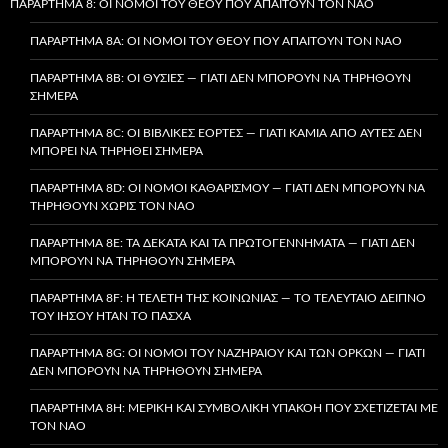
ΠΑΡΆΡΤΗΜΑ 8: ΟΙ ΝΌΜΟΙ ΤΟΥ ΘΕΟΎ ΠΟΥ ΑΠΑΙΤΟΎΝ ΤΟΝ ΝΑΌ
ΠΑΡΆΡΤΗΜΑ 8A: ΟΙ ΝΌΜΟΙ ΤΟΥ ΘΕΟΎ ΠΟΥ ΑΠΑΙΤΟΎΝ ΤΟΝ ΝΑΌ
ΠΑΡΆΡΤΗΜΑ 8B: ΟΙ ΘΥΣΊΕΣ — ΓΙΑΤΊ ΔΕΝ ΜΠΟΡΟΎΝ ΝΑ ΤΗΡΗΘΟΎΝ
ΣΉΜΕΡΑ
ΠΑΡΆΡΤΗΜΑ 8C: ΟΙ ΒΙΒΛΙΚΈΣ ΕΟΡΤΈΣ — ΓΙΑΤΊ ΚΑΜΊΑ ΑΠΌ ΑΥΤΈΣ ΔΕΝ
ΜΠΟΡΕΊ ΝΑ ΤΗΡΗΘΕΊ ΣΉΜΕΡΑ
ΠΑΡΆΡΤΗΜΑ 8D: ΟΙ ΝΌΜΟΙ ΚΑΘΑΡΙΣΜΟΎ — ΓΙΑΤΊ ΔΕΝ ΜΠΟΡΟΎΝ ΝΑ
ΤΗΡΗΘΟΎΝ ΧΩΡΊΣ ΤΟΝ ΝΑΌ
ΠΑΡΆΡΤΗΜΑ 8E: ΤΑ ΔΈΚΑΤΑ ΚΑΙ ΤΑ ΠΡΩΤΟΓΕΝΝΉΜΑΤΑ — ΓΙΑΤΊ ΔΕΝ
ΜΠΟΡΟΎΝ ΝΑ ΤΗΡΗΘΟΎΝ ΣΉΜΕΡΑ
ΠΑΡΆΡΤΗΜΑ 8F: Η ΤΕΛΕΤΉ ΤΗΣ ΚΟΙΝΩΝΊΑΣ — ΤΟ ΤΕΛΕΥΤΑΊΟ ΔΕΊΠΝΟ
ΤΟΥ ΙΗΣΟΎ ΉΤΑΝ ΤΟ ΠΆΣΧΑ
ΠΑΡΆΡΤΗΜΑ 8G: ΟΙ ΝΌΜΟΙ ΤΟΥ ΝΑΖΗΡΑΊΟΥ ΚΑΙ ΤΩΝ ΌΡΚΩΝ — ΓΙΑΤΊ
ΔΕΝ ΜΠΟΡΟΎΝ ΝΑ ΤΗΡΗΘΟΎΝ ΣΉΜΕΡΑ
ΠΑΡΆΡΤΗΜΑ 8H: ΜΕΡΙΚΉ ΚΑΙ ΣΥΜΒΟΛΙΚΉ ΥΠΑΚΟΉ ΠΟΥ ΣΧΕΤΊΖΕΤΑΙ ΜΕ
ΤΟΝ ΝΑΌ