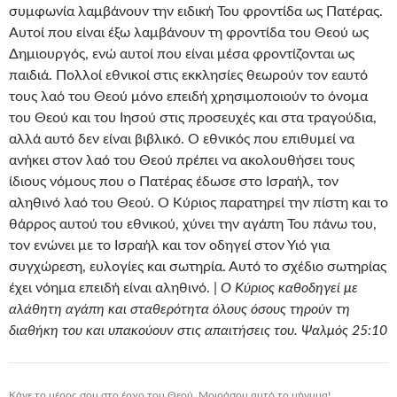
συμφωνία λαμβάνουν την ειδική Του φροντίδα ως Πατέρας.
Αυτοί που είναι έξω λαμβάνουν τη φροντίδα του Θεού ως
Δημιουργός, ενώ αυτοί που είναι μέσα φροντίζονται ως
παιδιά. Πολλοί εθνικοί στις εκκλησίες θεωρούν τον εαυτό
τους λαό του Θεού μόνο επειδή χρησιμοποιούν το όνομα
του Θεού και του Ιησού στις προσευχές και στα τραγούδια,
αλλά αυτό δεν είναι βιβλικό. Ο εθνικός που επιθυμεί να
ανήκει στον λαό του Θεού πρέπει να ακολουθήσει τους
ίδιους νόμους που ο Πατέρας έδωσε στο Ισραήλ, τον
αληθινό λαό του Θεού. Ο Κύριος παρατηρεί την πίστη και το
θάρρος αυτού του εθνικού, χύνει την αγάπη Του πάνω του,
τον ενώνει με το Ισραήλ και τον οδηγεί στον Υιό για
συγχώρεση, ευλογίες και σωτηρία. Αυτό το σχέδιο σωτηρίας
έχει νόημα επειδή είναι αληθινό. |
Ο Κύριος καθοδηγεί με
αλάθητη αγάπη και σταθερότητα όλους όσους τηρούν τη
διαθήκη του και υπακούουν στις απαιτήσεις του. Ψαλμός 25:10
Κάνε το μέρος σου στο έργο του Θεού. Μοιράσου αυτό το μήνυμα!