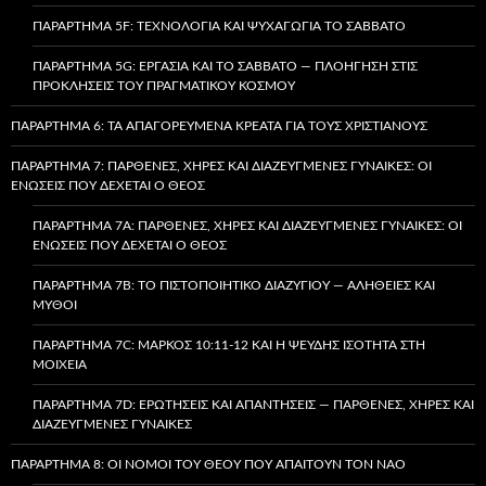
ΠΑΡΆΡΤΗΜΑ 5F: ΤΕΧΝΟΛΟΓΊΑ ΚΑΙ ΨΥΧΑΓΩΓΊΑ ΤΟ ΣΆΒΒΑΤΟ
ΠΑΡΆΡΤΗΜΑ 5G: ΕΡΓΑΣΊΑ ΚΑΙ ΤΟ ΣΆΒΒΑΤΟ — ΠΛΟΉΓΗΣΗ ΣΤΙΣ
ΠΡΟΚΛΉΣΕΙΣ ΤΟΥ ΠΡΑΓΜΑΤΙΚΟΎ ΚΌΣΜΟΥ
ΠΑΡΆΡΤΗΜΑ 6: ΤΑ ΑΠΑΓΟΡΕΥΜΈΝΑ ΚΡΈΑΤΑ ΓΙΑ ΤΟΥΣ ΧΡΙΣΤΙΑΝΟΎΣ
ΠΑΡΆΡΤΗΜΑ 7: ΠΑΡΘΈΝΕΣ, ΧΉΡΕΣ ΚΑΙ ΔΙΑΖΕΥΓΜΈΝΕΣ ΓΥΝΑΊΚΕΣ: ΟΙ
ΕΝΏΣΕΙΣ ΠΟΥ ΔΈΧΕΤΑΙ Ο ΘΕΌΣ
ΠΑΡΆΡΤΗΜΑ 7A: ΠΑΡΘΈΝΕΣ, ΧΉΡΕΣ ΚΑΙ ΔΙΑΖΕΥΓΜΈΝΕΣ ΓΥΝΑΊΚΕΣ: ΟΙ
ΕΝΏΣΕΙΣ ΠΟΥ ΔΈΧΕΤΑΙ Ο ΘΕΌΣ
ΠΑΡΆΡΤΗΜΑ 7B: ΤΟ ΠΙΣΤΟΠΟΙΗΤΙΚΌ ΔΙΑΖΥΓΊΟΥ — ΑΛΉΘΕΙΕΣ ΚΑΙ
ΜΎΘΟΙ
ΠΑΡΆΡΤΗΜΑ 7C: ΜΆΡΚΟΣ 10:11-12 ΚΑΙ Η ΨΕΥΔΉΣ ΙΣΌΤΗΤΑ ΣΤΗ
ΜΟΙΧΕΊΑ
ΠΑΡΆΡΤΗΜΑ 7D: ΕΡΩΤΉΣΕΙΣ ΚΑΙ ΑΠΑΝΤΉΣΕΙΣ — ΠΑΡΘΈΝΕΣ, ΧΉΡΕΣ ΚΑΙ
ΔΙΑΖΕΥΓΜΈΝΕΣ ΓΥΝΑΊΚΕΣ
ΠΑΡΆΡΤΗΜΑ 8: ΟΙ ΝΌΜΟΙ ΤΟΥ ΘΕΟΎ ΠΟΥ ΑΠΑΙΤΟΎΝ ΤΟΝ ΝΑΌ