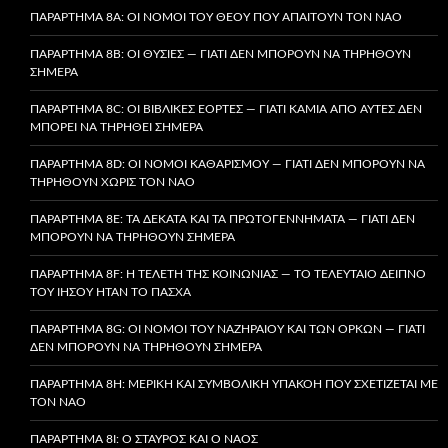
ΠΑΡΆΡΤΗΜΑ 8A: ΟΙ ΝΌΜΟΙ ΤΟΥ ΘΕΟΎ ΠΟΥ ΑΠΑΙΤΟΎΝ ΤΟΝ ΝΑΌ
ΠΑΡΆΡΤΗΜΑ 8B: ΟΙ ΘΥΣΊΕΣ — ΓΙΑΤΊ ΔΕΝ ΜΠΟΡΟΎΝ ΝΑ ΤΗΡΗΘΟΎΝ
ΣΉΜΕΡΑ
ΠΑΡΆΡΤΗΜΑ 8C: ΟΙ ΒΙΒΛΙΚΈΣ ΕΟΡΤΈΣ — ΓΙΑΤΊ ΚΑΜΊΑ ΑΠΌ ΑΥΤΈΣ ΔΕΝ
ΜΠΟΡΕΊ ΝΑ ΤΗΡΗΘΕΊ ΣΉΜΕΡΑ
ΠΑΡΆΡΤΗΜΑ 8D: ΟΙ ΝΌΜΟΙ ΚΑΘΑΡΙΣΜΟΎ — ΓΙΑΤΊ ΔΕΝ ΜΠΟΡΟΎΝ ΝΑ
ΤΗΡΗΘΟΎΝ ΧΩΡΊΣ ΤΟΝ ΝΑΌ
ΠΑΡΆΡΤΗΜΑ 8E: ΤΑ ΔΈΚΑΤΑ ΚΑΙ ΤΑ ΠΡΩΤΟΓΕΝΝΉΜΑΤΑ — ΓΙΑΤΊ ΔΕΝ
ΜΠΟΡΟΎΝ ΝΑ ΤΗΡΗΘΟΎΝ ΣΉΜΕΡΑ
ΠΑΡΆΡΤΗΜΑ 8F: Η ΤΕΛΕΤΉ ΤΗΣ ΚΟΙΝΩΝΊΑΣ — ΤΟ ΤΕΛΕΥΤΑΊΟ ΔΕΊΠΝΟ
ΤΟΥ ΙΗΣΟΎ ΉΤΑΝ ΤΟ ΠΆΣΧΑ
ΠΑΡΆΡΤΗΜΑ 8G: ΟΙ ΝΌΜΟΙ ΤΟΥ ΝΑΖΗΡΑΊΟΥ ΚΑΙ ΤΩΝ ΌΡΚΩΝ — ΓΙΑΤΊ
ΔΕΝ ΜΠΟΡΟΎΝ ΝΑ ΤΗΡΗΘΟΎΝ ΣΉΜΕΡΑ
ΠΑΡΆΡΤΗΜΑ 8H: ΜΕΡΙΚΉ ΚΑΙ ΣΥΜΒΟΛΙΚΉ ΥΠΑΚΟΉ ΠΟΥ ΣΧΕΤΊΖΕΤΑΙ ΜΕ
ΤΟΝ ΝΑΌ
ΠΑΡΆΡΤΗΜΑ 8I: Ο ΣΤΑΥΡΌΣ ΚΑΙ Ο ΝΑΌΣ