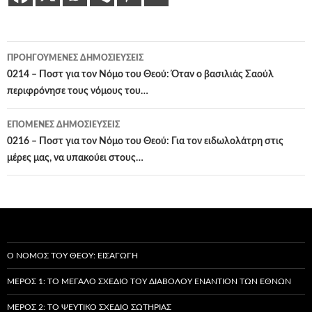
Πλοήγηση
ΠΡΟΗΓΟΎΜΕΝΕΣ ΔΗΜΟΣΙΕΎΣΕΙΣ
άρθρων
0214 – Ποστ για τον Νόμο του Θεού: Όταν ο βασιλιάς Σαούλ
περιφρόνησε τους νόμους του…
ΕΠΌΜΕΝΕΣ ΔΗΜΟΣΙΕΎΣΕΙΣ
0216 – Ποστ για τον Νόμο του Θεού: Για τον ειδωλολάτρη στις
μέρες μας, να υπακούει στους…
Ο ΝΌΜΟΣ ΤΟΥ ΘΕΟΎ: ΕΙΣΑΓΩΓΉ
ΜΈΡΟΣ 1: ΤΟ ΜΕΓΆΛΟ ΣΧΈΔΙΟ ΤΟΥ ΔΙΑΒΌΛΟΥ ΕΝΑΝΤΊΟΝ ΤΩΝ ΕΘΝΏΝ
ΜΈΡΟΣ 2: ΤΟ ΨΕΎΤΙΚΟ ΣΧΈΔΙΟ ΣΩΤΗΡΊΑΣ