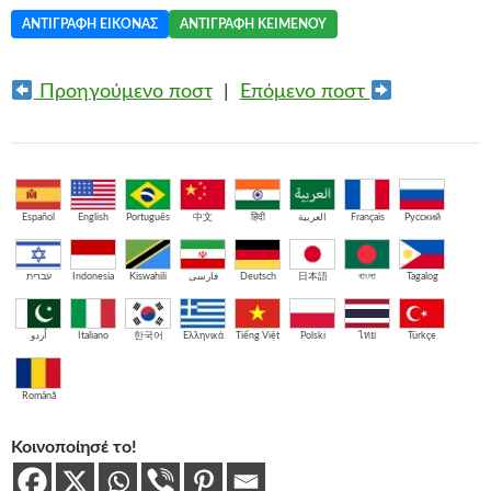
ΑΝΤΙΓΡΑΦΉ ΕΙΚΌΝΑΣ
ΑΝΤΙΓΡΑΦΉ ΚΕΙΜΈΝΟΥ
Προηγούμενο ποστ
|
Επόμενο ποστ
Español
English
Português
中文
हिंदी
العربية
Français
Русский
עברית
Indonesia
Kiswahili
فارسی
Deutsch
日本語
বাংলা
Tagalog
اُردو
Italiano
한국어
Ελληνικά
Tiếng Việt
Polski
ไทย
Türkçe
Română
Κοινοποίησέ το!