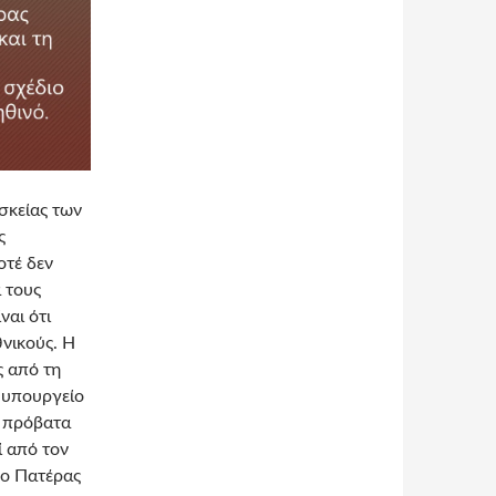
σκείας των
ς
οτέ δεν
α τους
ναι ότι
θνικούς. Η
ς από τη
ο υπουργείο
α πρόβατα
ί από τον
 ο Πατέρας