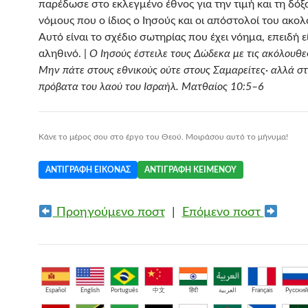
παρέδωσε στο εκλεγμένο έθνος για την τιμή και τη δόξ
νόμους που ο ίδιος ο Ιησούς και οι απόστολοί του ακο
Αυτό είναι το σχέδιο σωτηρίας που έχει νόημα, επειδή ε
αληθινό. |
Ο Ιησούς έστειλε τους Δώδεκα με τις ακόλουθε
Μην πάτε στους εθνικούς ούτε στους Σαμαρείτες· αλλά σ
πρόβατα του λαού του Ισραήλ. Ματθαίος 10:5–6
Κάνε το μέρος σου στο έργο του Θεού. Μοιράσου αυτό το μήνυμα!
ΑΝΤΙΓΡΑΦΉ ΕΙΚΌΝΑΣ
ΑΝΤΙΓΡΑΦΉ ΚΕΙΜΈΝΟΥ
Προηγούμενο ποστ
|
Επόμενο ποστ
Español
English
Português
中文
हिंदी
العربية
Français
Русский