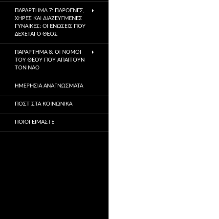
ΠΑΡΆΡΤΗΜΑ 7: ΠΑΡΘΈΝΕΣ,
ΧΉΡΕΣ ΚΑΙ ΔΙΑΖΕΥΓΜΈΝΕΣ
ΓΥΝΑΊΚΕΣ: ΟΙ ΕΝΏΣΕΙΣ ΠΟΥ
ΔΈΧΕΤΑΙ Ο ΘΕΌΣ
ΠΑΡΆΡΤΗΜΑ 8: ΟΙ ΝΌΜΟΙ
ΤΟΥ ΘΕΟΎ ΠΟΥ ΑΠΑΙΤΟΎΝ
ΤΟΝ ΝΑΌ
ΗΜΕΡΉΣΙΑ ΑΝΑΓΝΏΣΜΑΤΑ
ΠΟΣΤ ΣΤΑ ΚΟΙΝΩΝΙΚΆ
ΠΟΙΟΙ ΕΊΜΑΣΤΕ