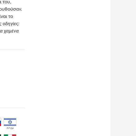
α του,
λουθούσαν.
ίναι το
ς οδηγίες:
τα χαμένα
עברית