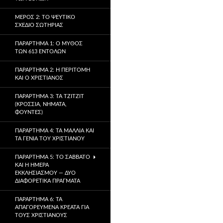
ΜΈΡΟΣ 2: ΤΟ ΨΕΎΤΙΚΟ
ΣΧΈΔΙΟ ΣΩΤΗΡΊΑΣ
ΠΑΡΆΡΤΗΜΑ 1: Ο ΜΎΘΟΣ
ΤΩΝ 613 ΕΝΤΟΛΏΝ
ΠΑΡΆΡΤΗΜΑ 2: Η ΠΕΡΙΤΟΜΉ
ΚΑΙ Ο ΧΡΙΣΤΙΑΝΌΣ
ΠΑΡΆΡΤΗΜΑ 3: ΤΑ TZITZIT
(ΚΡΌΣΣΙΑ, ΝΉΜΑΤΑ,
ΦΟΎΝΤΕΣ)
ΠΑΡΆΡΤΗΜΑ 4: ΤΑ ΜΑΛΛΙΆ ΚΑΙ
ΤΑ ΓΈΝΙΑ ΤΟΥ ΧΡΙΣΤΙΑΝΟΎ
ΠΑΡΆΡΤΗΜΑ 5: ΤΟ ΣΆΒΒΑΤΟ
ΚΑΙ Η ΗΜΈΡΑ
ΕΚΚΛΗΣΙΑΣΜΟΎ — ΔΎΟ
ΔΙΑΦΟΡΕΤΙΚΆ ΠΡΆΓΜΑΤΑ
ΠΑΡΆΡΤΗΜΑ 6: ΤΑ
ΑΠΑΓΟΡΕΥΜΈΝΑ ΚΡΈΑΤΑ ΓΙΑ
ΤΟΥΣ ΧΡΙΣΤΙΑΝΟΎΣ