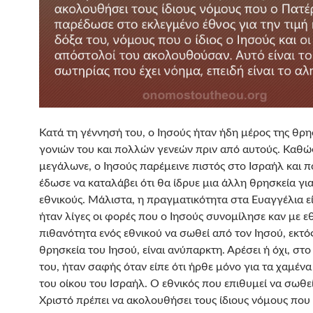
Κατά τη γέννησή του, ο Ιησούς ήταν ήδη μέρος της θρη
γονιών του και πολλών γενεών πριν από αυτούς. Καθώ
μεγάλωνε, ο Ιησούς παρέμεινε πιστός στο Ισραήλ και π
έδωσε να καταλάβει ότι θα ίδρυε μια άλλη θρησκεία γι
εθνικούς. Μάλιστα, η πραγματικότητα στα Ευαγγέλια εί
ήταν λίγες οι φορές που ο Ιησούς συνομίλησε καν με ε
πιθανότητα ενός εθνικού να σωθεί από τον Ιησού, εκτό
θρησκεία του Ιησού, είναι ανύπαρκτη. Αρέσει ή όχι, στ
του, ήταν σαφής όταν είπε ότι ήρθε μόνο για τα χαμέν
του οίκου του Ισραήλ. Ο εθνικός που επιθυμεί να σωθε
Χριστό πρέπει να ακολουθήσει τους ίδιους νόμους που