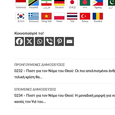
Indonesia
Kiswahili
فارسی
Deutsch
日本語
বাংলা
Tagalog
اُردو
한국어
Ελληνικά
Tiếng Việt
Polski
ไทย
Türkçe
Română
Κοινοποίησέ το!
Πλοήγηση
ΠΡΟΗΓΟΎΜΕΝΕΣ ΔΗΜΟΣΙΕΎΣΕΙΣ
άρθρων
0232 – Ποστ για τον Νόμο του Θεού: Οι πιο απελπισμένοι άν
τελική κρίση θα…
ΕΠΌΜΕΝΕΣ ΔΗΜΟΣΙΕΎΣΕΙΣ
0234 – Ποστ για τον Νόμο του Θεού: Η μοναδική μορφή για ν
κανείς τον Υιό του…