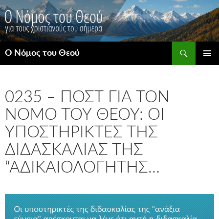
Μετάβαση
σε
περιεχόμενο
Αναζήτηση
Ο Νόμος του Θεού
ΚΎΡΙΟ
ΜΕΝΟΎ
0235 – ΠΟΣΤ ΓΙΑ ΤΟΝ
ΝΌΜΟ ΤΟΥ ΘΕΟΎ: ΟΙ
ΥΠΟΣΤΗΡΙΚΤΈΣ ΤΗΣ
ΔΙΔΑΣΚΑΛΊΑΣ ΤΗΣ
“ΑΔΙΚΑΙΟΛΌΓΗΤΗΣ…