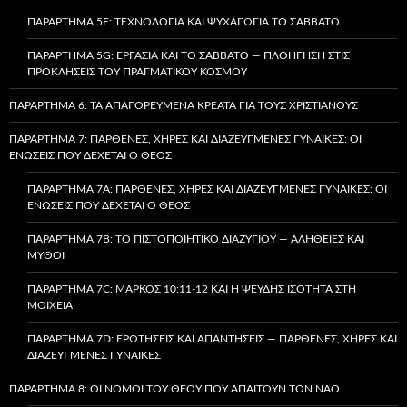
ΠΑΡΆΡΤΗΜΑ 5F: ΤΕΧΝΟΛΟΓΊΑ ΚΑΙ ΨΥΧΑΓΩΓΊΑ ΤΟ ΣΆΒΒΑΤΟ
ΠΑΡΆΡΤΗΜΑ 5G: ΕΡΓΑΣΊΑ ΚΑΙ ΤΟ ΣΆΒΒΑΤΟ — ΠΛΟΉΓΗΣΗ ΣΤΙΣ
ΠΡΟΚΛΉΣΕΙΣ ΤΟΥ ΠΡΑΓΜΑΤΙΚΟΎ ΚΌΣΜΟΥ
ΠΑΡΆΡΤΗΜΑ 6: ΤΑ ΑΠΑΓΟΡΕΥΜΈΝΑ ΚΡΈΑΤΑ ΓΙΑ ΤΟΥΣ ΧΡΙΣΤΙΑΝΟΎΣ
ΠΑΡΆΡΤΗΜΑ 7: ΠΑΡΘΈΝΕΣ, ΧΉΡΕΣ ΚΑΙ ΔΙΑΖΕΥΓΜΈΝΕΣ ΓΥΝΑΊΚΕΣ: ΟΙ
ΕΝΏΣΕΙΣ ΠΟΥ ΔΈΧΕΤΑΙ Ο ΘΕΌΣ
ΠΑΡΆΡΤΗΜΑ 7A: ΠΑΡΘΈΝΕΣ, ΧΉΡΕΣ ΚΑΙ ΔΙΑΖΕΥΓΜΈΝΕΣ ΓΥΝΑΊΚΕΣ: ΟΙ
ΕΝΏΣΕΙΣ ΠΟΥ ΔΈΧΕΤΑΙ Ο ΘΕΌΣ
ΠΑΡΆΡΤΗΜΑ 7B: ΤΟ ΠΙΣΤΟΠΟΙΗΤΙΚΌ ΔΙΑΖΥΓΊΟΥ — ΑΛΉΘΕΙΕΣ ΚΑΙ
ΜΎΘΟΙ
ΠΑΡΆΡΤΗΜΑ 7C: ΜΆΡΚΟΣ 10:11-12 ΚΑΙ Η ΨΕΥΔΉΣ ΙΣΌΤΗΤΑ ΣΤΗ
ΜΟΙΧΕΊΑ
ΠΑΡΆΡΤΗΜΑ 7D: ΕΡΩΤΉΣΕΙΣ ΚΑΙ ΑΠΑΝΤΉΣΕΙΣ — ΠΑΡΘΈΝΕΣ, ΧΉΡΕΣ ΚΑΙ
ΔΙΑΖΕΥΓΜΈΝΕΣ ΓΥΝΑΊΚΕΣ
ΠΑΡΆΡΤΗΜΑ 8: ΟΙ ΝΌΜΟΙ ΤΟΥ ΘΕΟΎ ΠΟΥ ΑΠΑΙΤΟΎΝ ΤΟΝ ΝΑΌ