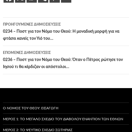
Πλοήγηση
ΠΡΟΗΓΟΎΜΕΝΕΣ ΔΗΜΟΣΙΕΎΣΕΙΣ
άρθρων
0234 – Ποστ για τον Νόμο του Θεού: Η μοναδική μορφή για να
φτάσει κανείς τον Υιό του…
ΕΠΌΜΕΝΕΣ ΔΗΜΟΣΙΕΎΣΕΙΣ
0236 – Ποστ για τον Νόμο του Θεού: Όταν ο Πέτρος ρώτησε τον
Ιησού τι θα κέρδιζαν οι απόστολοι…
Ο ΝΌΜΟΣ ΤΟΥ ΘΕΟΎ: ΕΙΣΑΓΩΓΉ
ΜΈΡΟΣ 1: ΤΟ ΜΕΓΆΛΟ ΣΧΈΔΙΟ ΤΟΥ ΔΙΑΒΌΛΟΥ ΕΝΑΝΤΊΟΝ ΤΩΝ ΕΘΝΏΝ
ΜΈΡΟΣ 2: ΤΟ ΨΕΎΤΙΚΟ ΣΧΈΔΙΟ ΣΩΤΗΡΊΑΣ