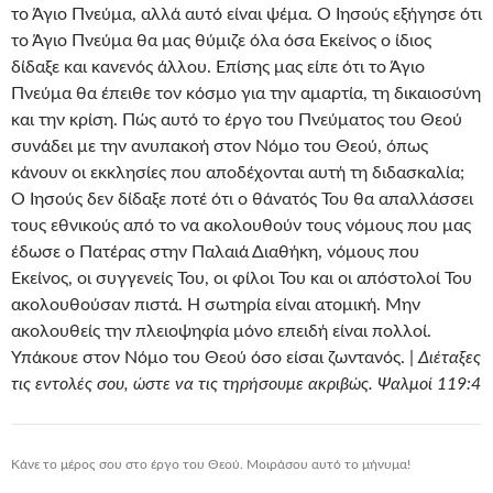
το Άγιο Πνεύμα, αλλά αυτό είναι ψέμα. Ο Ιησούς εξήγησε ότι
το Άγιο Πνεύμα θα μας θύμιζε όλα όσα Εκείνος ο ίδιος
δίδαξε και κανενός άλλου. Επίσης μας είπε ότι το Άγιο
Πνεύμα θα έπειθε τον κόσμο για την αμαρτία, τη δικαιοσύνη
και την κρίση. Πώς αυτό το έργο του Πνεύματος του Θεού
συνάδει με την ανυπακοή στον Νόμο του Θεού, όπως
κάνουν οι εκκλησίες που αποδέχονται αυτή τη διδασκαλία;
Ο Ιησούς δεν δίδαξε ποτέ ότι ο θάνατός Του θα απαλλάσσει
τους εθνικούς από το να ακολουθούν τους νόμους που μας
έδωσε ο Πατέρας στην Παλαιά Διαθήκη, νόμους που
Εκείνος, οι συγγενείς Του, οι φίλοι Του και οι απόστολοί Του
ακολουθούσαν πιστά. Η σωτηρία είναι ατομική. Μην
ακολουθείς την πλειοψηφία μόνο επειδή είναι πολλοί.
Υπάκουε στον Νόμο του Θεού όσο είσαι ζωντανός. |
Διέταξες
τις εντολές σου, ώστε να τις τηρήσουμε ακριβώς. Ψαλμοί 119:4
Κάνε το μέρος σου στο έργο του Θεού. Μοιράσου αυτό το μήνυμα!