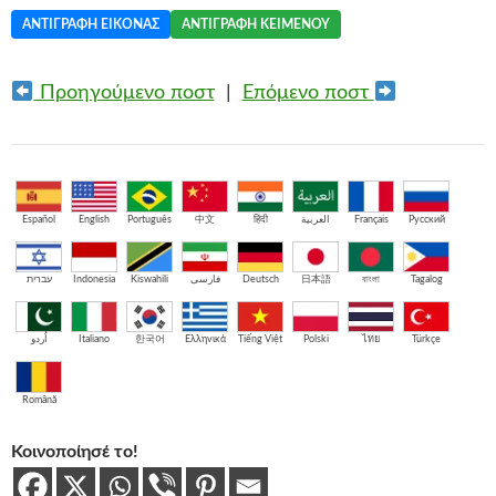
ΑΝΤΙΓΡΑΦΉ ΕΙΚΌΝΑΣ
ΑΝΤΙΓΡΑΦΉ ΚΕΙΜΈΝΟΥ
Προηγούμενο ποστ
|
Επόμενο ποστ
Español
English
Português
中文
हिंदी
العربية
Français
Русский
עברית
Indonesia
Kiswahili
فارسی
Deutsch
日本語
বাংলা
Tagalog
اُردو
Italiano
한국어
Ελληνικά
Tiếng Việt
Polski
ไทย
Türkçe
Română
Κοινοποίησέ το!