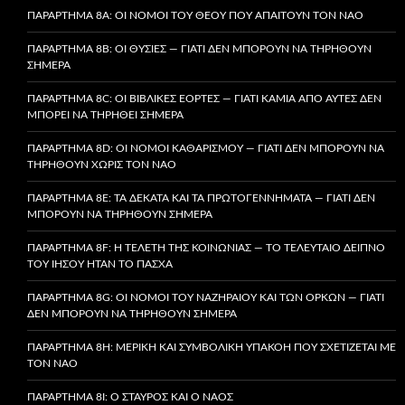
ΠΑΡΆΡΤΗΜΑ 8A: ΟΙ ΝΌΜΟΙ ΤΟΥ ΘΕΟΎ ΠΟΥ ΑΠΑΙΤΟΎΝ ΤΟΝ ΝΑΌ
ΠΑΡΆΡΤΗΜΑ 8B: ΟΙ ΘΥΣΊΕΣ — ΓΙΑΤΊ ΔΕΝ ΜΠΟΡΟΎΝ ΝΑ ΤΗΡΗΘΟΎΝ
ΣΉΜΕΡΑ
ΠΑΡΆΡΤΗΜΑ 8C: ΟΙ ΒΙΒΛΙΚΈΣ ΕΟΡΤΈΣ — ΓΙΑΤΊ ΚΑΜΊΑ ΑΠΌ ΑΥΤΈΣ ΔΕΝ
ΜΠΟΡΕΊ ΝΑ ΤΗΡΗΘΕΊ ΣΉΜΕΡΑ
ΠΑΡΆΡΤΗΜΑ 8D: ΟΙ ΝΌΜΟΙ ΚΑΘΑΡΙΣΜΟΎ — ΓΙΑΤΊ ΔΕΝ ΜΠΟΡΟΎΝ ΝΑ
ΤΗΡΗΘΟΎΝ ΧΩΡΊΣ ΤΟΝ ΝΑΌ
ΠΑΡΆΡΤΗΜΑ 8E: ΤΑ ΔΈΚΑΤΑ ΚΑΙ ΤΑ ΠΡΩΤΟΓΕΝΝΉΜΑΤΑ — ΓΙΑΤΊ ΔΕΝ
ΜΠΟΡΟΎΝ ΝΑ ΤΗΡΗΘΟΎΝ ΣΉΜΕΡΑ
ΠΑΡΆΡΤΗΜΑ 8F: Η ΤΕΛΕΤΉ ΤΗΣ ΚΟΙΝΩΝΊΑΣ — ΤΟ ΤΕΛΕΥΤΑΊΟ ΔΕΊΠΝΟ
ΤΟΥ ΙΗΣΟΎ ΉΤΑΝ ΤΟ ΠΆΣΧΑ
ΠΑΡΆΡΤΗΜΑ 8G: ΟΙ ΝΌΜΟΙ ΤΟΥ ΝΑΖΗΡΑΊΟΥ ΚΑΙ ΤΩΝ ΌΡΚΩΝ — ΓΙΑΤΊ
ΔΕΝ ΜΠΟΡΟΎΝ ΝΑ ΤΗΡΗΘΟΎΝ ΣΉΜΕΡΑ
ΠΑΡΆΡΤΗΜΑ 8H: ΜΕΡΙΚΉ ΚΑΙ ΣΥΜΒΟΛΙΚΉ ΥΠΑΚΟΉ ΠΟΥ ΣΧΕΤΊΖΕΤΑΙ ΜΕ
ΤΟΝ ΝΑΌ
ΠΑΡΆΡΤΗΜΑ 8I: Ο ΣΤΑΥΡΌΣ ΚΑΙ Ο ΝΑΌΣ