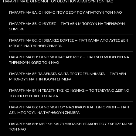
ΠΑΡΆΡΤΗΜΑ 8: ΟΙ ΝΌΜΟΙ ΤΟΥ ΘΕΟΎ ΠΟΥ ΑΠΑΙΤΟΎΝ ΤΟΝ ΝΑΌ
ΠΑΡΆΡΤΗΜΑ 8A: ΟΙ ΝΌΜΟΙ ΤΟΥ ΘΕΟΎ ΠΟΥ ΑΠΑΙΤΟΎΝ ΤΟΝ ΝΑΌ
ΠΑΡΆΡΤΗΜΑ 8B: ΟΙ ΘΥΣΊΕΣ — ΓΙΑΤΊ ΔΕΝ ΜΠΟΡΟΎΝ ΝΑ ΤΗΡΗΘΟΎΝ
ΣΉΜΕΡΑ
ΠΑΡΆΡΤΗΜΑ 8C: ΟΙ ΒΙΒΛΙΚΈΣ ΕΟΡΤΈΣ — ΓΙΑΤΊ ΚΑΜΊΑ ΑΠΌ ΑΥΤΈΣ ΔΕΝ
ΜΠΟΡΕΊ ΝΑ ΤΗΡΗΘΕΊ ΣΉΜΕΡΑ
ΠΑΡΆΡΤΗΜΑ 8D: ΟΙ ΝΌΜΟΙ ΚΑΘΑΡΙΣΜΟΎ — ΓΙΑΤΊ ΔΕΝ ΜΠΟΡΟΎΝ ΝΑ
ΤΗΡΗΘΟΎΝ ΧΩΡΊΣ ΤΟΝ ΝΑΌ
ΠΑΡΆΡΤΗΜΑ 8E: ΤΑ ΔΈΚΑΤΑ ΚΑΙ ΤΑ ΠΡΩΤΟΓΕΝΝΉΜΑΤΑ — ΓΙΑΤΊ ΔΕΝ
ΜΠΟΡΟΎΝ ΝΑ ΤΗΡΗΘΟΎΝ ΣΉΜΕΡΑ
ΠΑΡΆΡΤΗΜΑ 8F: Η ΤΕΛΕΤΉ ΤΗΣ ΚΟΙΝΩΝΊΑΣ — ΤΟ ΤΕΛΕΥΤΑΊΟ ΔΕΊΠΝΟ
ΤΟΥ ΙΗΣΟΎ ΉΤΑΝ ΤΟ ΠΆΣΧΑ
ΠΑΡΆΡΤΗΜΑ 8G: ΟΙ ΝΌΜΟΙ ΤΟΥ ΝΑΖΗΡΑΊΟΥ ΚΑΙ ΤΩΝ ΌΡΚΩΝ — ΓΙΑΤΊ
ΔΕΝ ΜΠΟΡΟΎΝ ΝΑ ΤΗΡΗΘΟΎΝ ΣΉΜΕΡΑ
ΠΑΡΆΡΤΗΜΑ 8H: ΜΕΡΙΚΉ ΚΑΙ ΣΥΜΒΟΛΙΚΉ ΥΠΑΚΟΉ ΠΟΥ ΣΧΕΤΊΖΕΤΑΙ ΜΕ
ΤΟΝ ΝΑΌ