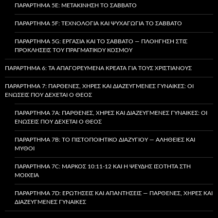
ΠΑΡΆΡΤΗΜΑ 5E: ΜΕΤΑΚΊΝΗΣΗ ΤΟ ΣΆΒΒΑΤΟ
ΠΑΡΆΡΤΗΜΑ 5F: ΤΕΧΝΟΛΟΓΊΑ ΚΑΙ ΨΥΧΑΓΩΓΊΑ ΤΟ ΣΆΒΒΑΤΟ
ΠΑΡΆΡΤΗΜΑ 5G: ΕΡΓΑΣΊΑ ΚΑΙ ΤΟ ΣΆΒΒΑΤΟ — ΠΛΟΉΓΗΣΗ ΣΤΙΣ
ΠΡΟΚΛΉΣΕΙΣ ΤΟΥ ΠΡΑΓΜΑΤΙΚΟΎ ΚΌΣΜΟΥ
ΠΑΡΆΡΤΗΜΑ 6: ΤΑ ΑΠΑΓΟΡΕΥΜΈΝΑ ΚΡΈΑΤΑ ΓΙΑ ΤΟΥΣ ΧΡΙΣΤΙΑΝΟΎΣ
ΠΑΡΆΡΤΗΜΑ 7: ΠΑΡΘΈΝΕΣ, ΧΉΡΕΣ ΚΑΙ ΔΙΑΖΕΥΓΜΈΝΕΣ ΓΥΝΑΊΚΕΣ: ΟΙ
ΕΝΏΣΕΙΣ ΠΟΥ ΔΈΧΕΤΑΙ Ο ΘΕΌΣ
ΠΑΡΆΡΤΗΜΑ 7A: ΠΑΡΘΈΝΕΣ, ΧΉΡΕΣ ΚΑΙ ΔΙΑΖΕΥΓΜΈΝΕΣ ΓΥΝΑΊΚΕΣ: ΟΙ
ΕΝΏΣΕΙΣ ΠΟΥ ΔΈΧΕΤΑΙ Ο ΘΕΌΣ
ΠΑΡΆΡΤΗΜΑ 7B: ΤΟ ΠΙΣΤΟΠΟΙΗΤΙΚΌ ΔΙΑΖΥΓΊΟΥ — ΑΛΉΘΕΙΕΣ ΚΑΙ
ΜΎΘΟΙ
ΠΑΡΆΡΤΗΜΑ 7C: ΜΆΡΚΟΣ 10:11-12 ΚΑΙ Η ΨΕΥΔΉΣ ΙΣΌΤΗΤΑ ΣΤΗ
ΜΟΙΧΕΊΑ
ΠΑΡΆΡΤΗΜΑ 7D: ΕΡΩΤΉΣΕΙΣ ΚΑΙ ΑΠΑΝΤΉΣΕΙΣ — ΠΑΡΘΈΝΕΣ, ΧΉΡΕΣ ΚΑΙ
ΔΙΑΖΕΥΓΜΈΝΕΣ ΓΥΝΑΊΚΕΣ