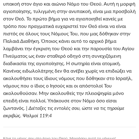
υπακοή στον άγιο και αιώνιο Νόμο του Θεού. Αυτή η μορφή
αγιοποίησης, τυλιγμένη στην ανυπακοή, είναι μια προσβολή
στον Θεό. Το πρώτο βήμα για να αγιοποιηθεί κανείς με
τρόπο που πραγματικά ευχαριστεί τον Θεό είναι να είναι
πιστός σε όλους τους Νόμους Του, που μας δόθηκαν στην
Παλαιά Διαθήκη. Όποιος κάνει αυτό το αρχικό βήμα
λαμβάνει την έγκριση του Θεού και την παρουσία του Αγίου
Πνεύματος ως έναν σταθερό οδηγό στη συνεχιζόμενη
διαδικασία της αγιοποίησης. Η σωτηρία είναι ατομική.
Κανένας ειδωλολάτρης δεν θα ανέβει χωρίς να επιδιώξει να
ακολουθήσει τους ίδιους νόμους που δόθηκαν στο Ισραήλ,
νόμους που ο ίδιος ο Ιησούς και οι απόστολοί Του
ακολουθούσαν. Μην ακολουθείς την πλειοψηφία μόνο
επειδή είναι πολλοί. Υπάκουσε στον Νόμο όσο είσαι
ζωντανός. |
Διέταξες τις εντολές σου, ώστε να τις τηρούμε
ακριβώς. Ψαλμοί 119:4
Κάνε το μέρος σου στο έργο του Θεού. Μοιράσου αυτό το μήνυμα!