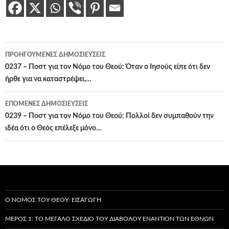
Πλοήγηση
ΠΡΟΗΓΟΎΜΕΝΕΣ ΔΗΜΟΣΙΕΎΣΕΙΣ
άρθρων
0237 – Ποστ για τον Νόμο του Θεού: Όταν ο Ιησούς είπε ότι δεν
ήρθε για να καταστρέψει,…
ΕΠΌΜΕΝΕΣ ΔΗΜΟΣΙΕΎΣΕΙΣ
0239 – Ποστ για τον Νόμο του Θεού: Πολλοί δεν συμπαθούν την
ιδέα ότι ο Θεός επέλεξε μόνο…
Ο ΝΌΜΟΣ ΤΟΥ ΘΕΟΎ: ΕΙΣΑΓΩΓΉ
ΜΈΡΟΣ 1: ΤΟ ΜΕΓΆΛΟ ΣΧΈΔΙΟ ΤΟΥ ΔΙΑΒΌΛΟΥ ΕΝΑΝΤΊΟΝ ΤΩΝ ΕΘΝΏΝ