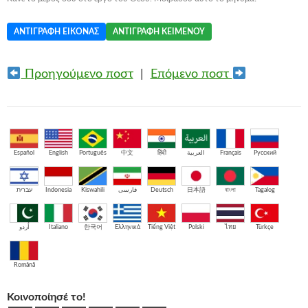
ΑΝΤΙΓΡΑΦΉ ΕΙΚΌΝΑΣ
ΑΝΤΙΓΡΑΦΉ ΚΕΙΜΈΝΟΥ
Προηγούμενο ποστ
|
Επόμενο ποστ
Español
English
Português
中文
हिंदी
العربية
Français
Русский
עברית
Indonesia
Kiswahili
فارسی
Deutsch
日本語
বাংলা
Tagalog
اُردو
Italiano
한국어
Ελληνικά
Tiếng Việt
Polski
ไทย
Türkçe
Română
Κοινοποίησέ το!