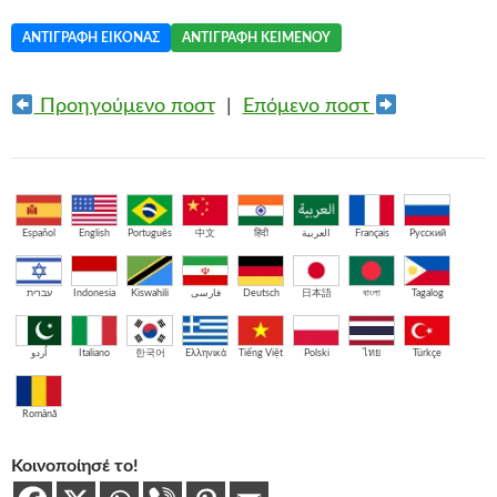
ΑΝΤΙΓΡΑΦΉ ΕΙΚΌΝΑΣ
ΑΝΤΙΓΡΑΦΉ ΚΕΙΜΈΝΟΥ
Προηγούμενο ποστ
|
Επόμενο ποστ
Español
English
Português
中文
हिंदी
العربية
Français
Русский
עברית
Indonesia
Kiswahili
فارسی
Deutsch
日本語
বাংলা
Tagalog
اُردو
Italiano
한국어
Ελληνικά
Tiếng Việt
Polski
ไทย
Türkçe
Română
Κοινοποίησέ το!