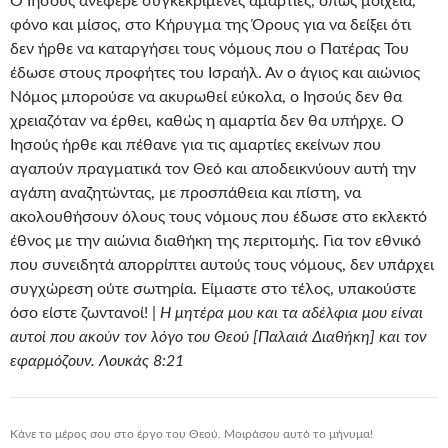
Ο Ιησούς ανέφερε συγκεκριμένες αμαρτίες, όπως μοιχεία,
φόνο και μίσος, στο Κήρυγμα της Όρους για να δείξει ότι
δεν ήρθε να καταργήσει τους νόμους που ο Πατέρας Του
έδωσε στους προφήτες του Ισραήλ. Αν ο άγιος και αιώνιος
Νόμος μπορούσε να ακυρωθεί εύκολα, ο Ιησούς δεν θα
χρειαζόταν να έρθει, καθώς η αμαρτία δεν θα υπήρχε. Ο
Ιησούς ήρθε και πέθανε για τις αμαρτίες εκείνων που
αγαπούν πραγματικά τον Θεό και αποδεικνύουν αυτή την
αγάπη αναζητώντας, με προσπάθεια και πίστη, να
ακολουθήσουν όλους τους νόμους που έδωσε στο εκλεκτό
έθνος με την αιώνια διαθήκη της περιτομής. Για τον εθνικό
που συνειδητά απορρίπτει αυτούς τους νόμους, δεν υπάρχει
συγχώρεση ούτε σωτηρία. Είμαστε στο τέλος, υπακούστε
όσο είστε ζωντανοί! |
Η μητέρα μου και τα αδέλφια μου είναι
αυτοί που ακούν τον λόγο του Θεού [Παλαιά Διαθήκη] και τον
εφαρμόζουν. Λουκάς 8:21
Κάνε το μέρος σου στο έργο του Θεού. Μοιράσου αυτό το μήνυμα!