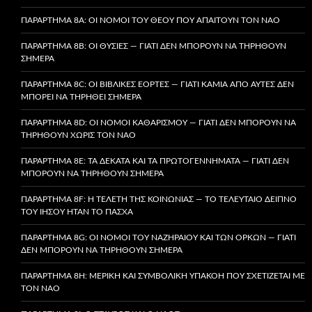
ΠΑΡΆΡΤΗΜΑ 8A: ΟΙ ΝΌΜΟΙ ΤΟΥ ΘΕΟΎ ΠΟΥ ΑΠΑΙΤΟΎΝ ΤΟΝ ΝΑΌ
ΠΑΡΆΡΤΗΜΑ 8B: ΟΙ ΘΥΣΊΕΣ — ΓΙΑΤΊ ΔΕΝ ΜΠΟΡΟΎΝ ΝΑ ΤΗΡΗΘΟΎΝ
ΣΉΜΕΡΑ
ΠΑΡΆΡΤΗΜΑ 8C: ΟΙ ΒΙΒΛΙΚΈΣ ΕΟΡΤΈΣ — ΓΙΑΤΊ ΚΑΜΊΑ ΑΠΌ ΑΥΤΈΣ ΔΕΝ
ΜΠΟΡΕΊ ΝΑ ΤΗΡΗΘΕΊ ΣΉΜΕΡΑ
ΠΑΡΆΡΤΗΜΑ 8D: ΟΙ ΝΌΜΟΙ ΚΑΘΑΡΙΣΜΟΎ — ΓΙΑΤΊ ΔΕΝ ΜΠΟΡΟΎΝ ΝΑ
ΤΗΡΗΘΟΎΝ ΧΩΡΊΣ ΤΟΝ ΝΑΌ
ΠΑΡΆΡΤΗΜΑ 8E: ΤΑ ΔΈΚΑΤΑ ΚΑΙ ΤΑ ΠΡΩΤΟΓΕΝΝΉΜΑΤΑ — ΓΙΑΤΊ ΔΕΝ
ΜΠΟΡΟΎΝ ΝΑ ΤΗΡΗΘΟΎΝ ΣΉΜΕΡΑ
ΠΑΡΆΡΤΗΜΑ 8F: Η ΤΕΛΕΤΉ ΤΗΣ ΚΟΙΝΩΝΊΑΣ — ΤΟ ΤΕΛΕΥΤΑΊΟ ΔΕΊΠΝΟ
ΤΟΥ ΙΗΣΟΎ ΉΤΑΝ ΤΟ ΠΆΣΧΑ
ΠΑΡΆΡΤΗΜΑ 8G: ΟΙ ΝΌΜΟΙ ΤΟΥ ΝΑΖΗΡΑΊΟΥ ΚΑΙ ΤΩΝ ΌΡΚΩΝ — ΓΙΑΤΊ
ΔΕΝ ΜΠΟΡΟΎΝ ΝΑ ΤΗΡΗΘΟΎΝ ΣΉΜΕΡΑ
ΠΑΡΆΡΤΗΜΑ 8H: ΜΕΡΙΚΉ ΚΑΙ ΣΥΜΒΟΛΙΚΉ ΥΠΑΚΟΉ ΠΟΥ ΣΧΕΤΊΖΕΤΑΙ ΜΕ
ΤΟΝ ΝΑΌ