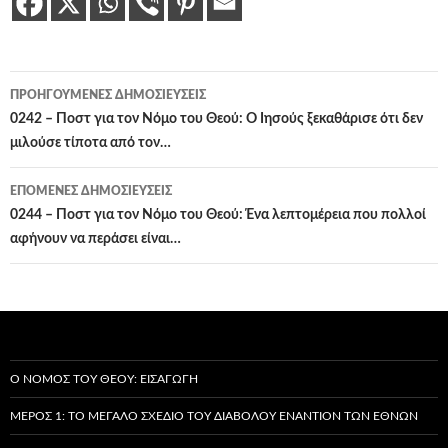
Πλοήγηση
ΠΡΟΗΓΟΎΜΕΝΕΣ ΔΗΜΟΣΙΕΎΣΕΙΣ
άρθρων
0242 – Ποστ για τον Νόμο του Θεού: Ο Ιησούς ξεκαθάρισε ότι δεν
μιλούσε τίποτα από τον…
ΕΠΌΜΕΝΕΣ ΔΗΜΟΣΙΕΎΣΕΙΣ
0244 – Ποστ για τον Νόμο του Θεού: Ένα λεπτομέρεια που πολλοί
αφήνουν να περάσει είναι…
Ο ΝΌΜΟΣ ΤΟΥ ΘΕΟΎ: ΕΙΣΑΓΩΓΉ
ΜΈΡΟΣ 1: ΤΟ ΜΕΓΆΛΟ ΣΧΈΔΙΟ ΤΟΥ ΔΙΑΒΌΛΟΥ ΕΝΑΝΤΊΟΝ ΤΩΝ ΕΘΝΏΝ