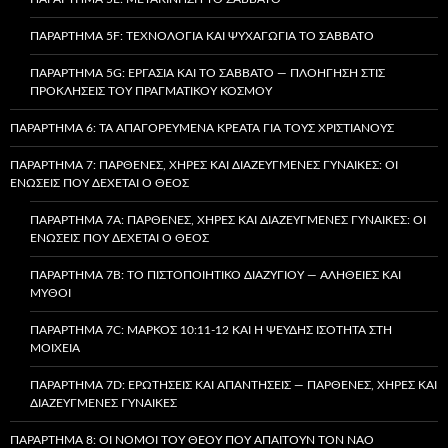
ΠΑΡΆΡΤΗΜΑ 5F: ΤΕΧΝΟΛΟΓΊΑ ΚΑΙ ΨΥΧΑΓΩΓΊΑ ΤΟ ΣΆΒΒΑΤΟ
ΠΑΡΆΡΤΗΜΑ 5G: ΕΡΓΑΣΊΑ ΚΑΙ ΤΟ ΣΆΒΒΑΤΟ — ΠΛΟΉΓΗΣΗ ΣΤΙΣ
ΠΡΟΚΛΉΣΕΙΣ ΤΟΥ ΠΡΑΓΜΑΤΙΚΟΎ ΚΌΣΜΟΥ
ΠΑΡΆΡΤΗΜΑ 6: ΤΑ ΑΠΑΓΟΡΕΥΜΈΝΑ ΚΡΈΑΤΑ ΓΙΑ ΤΟΥΣ ΧΡΙΣΤΙΑΝΟΎΣ
ΠΑΡΆΡΤΗΜΑ 7: ΠΑΡΘΈΝΕΣ, ΧΉΡΕΣ ΚΑΙ ΔΙΑΖΕΥΓΜΈΝΕΣ ΓΥΝΑΊΚΕΣ: ΟΙ
ΕΝΏΣΕΙΣ ΠΟΥ ΔΈΧΕΤΑΙ Ο ΘΕΌΣ
ΠΑΡΆΡΤΗΜΑ 7A: ΠΑΡΘΈΝΕΣ, ΧΉΡΕΣ ΚΑΙ ΔΙΑΖΕΥΓΜΈΝΕΣ ΓΥΝΑΊΚΕΣ: ΟΙ
ΕΝΏΣΕΙΣ ΠΟΥ ΔΈΧΕΤΑΙ Ο ΘΕΌΣ
ΠΑΡΆΡΤΗΜΑ 7B: ΤΟ ΠΙΣΤΟΠΟΙΗΤΙΚΌ ΔΙΑΖΥΓΊΟΥ — ΑΛΉΘΕΙΕΣ ΚΑΙ
ΜΎΘΟΙ
ΠΑΡΆΡΤΗΜΑ 7C: ΜΆΡΚΟΣ 10:11-12 ΚΑΙ Η ΨΕΥΔΉΣ ΙΣΌΤΗΤΑ ΣΤΗ
ΜΟΙΧΕΊΑ
ΠΑΡΆΡΤΗΜΑ 7D: ΕΡΩΤΉΣΕΙΣ ΚΑΙ ΑΠΑΝΤΉΣΕΙΣ — ΠΑΡΘΈΝΕΣ, ΧΉΡΕΣ ΚΑΙ
ΔΙΑΖΕΥΓΜΈΝΕΣ ΓΥΝΑΊΚΕΣ
ΠΑΡΆΡΤΗΜΑ 8: ΟΙ ΝΌΜΟΙ ΤΟΥ ΘΕΟΎ ΠΟΥ ΑΠΑΙΤΟΎΝ ΤΟΝ ΝΑΌ