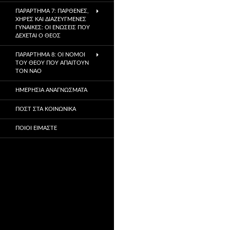
ΠΑΡΆΡΤΗΜΑ 7: ΠΑΡΘΈΝΕΣ,
ΧΉΡΕΣ ΚΑΙ ΔΙΑΖΕΥΓΜΈΝΕΣ
ΓΥΝΑΊΚΕΣ: ΟΙ ΕΝΏΣΕΙΣ ΠΟΥ
ΔΈΧΕΤΑΙ Ο ΘΕΌΣ
ΠΑΡΆΡΤΗΜΑ 8: ΟΙ ΝΌΜΟΙ
ΤΟΥ ΘΕΟΎ ΠΟΥ ΑΠΑΙΤΟΎΝ
ΤΟΝ ΝΑΌ
ΗΜΕΡΉΣΙΑ ΑΝΑΓΝΏΣΜΑΤΑ
ΠΟΣΤ ΣΤΑ ΚΟΙΝΩΝΙΚΆ
ΠΟΙΟΙ ΕΊΜΑΣΤΕ