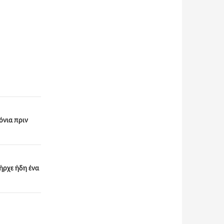
όνια πριν
ήρχε ήδη ένα