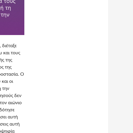
 διέταξε
υ και τους
ής της
ος της
ροστασία. Ο
 και οι
ή την
Ιησούς δεν
τον αιώνιο
οδότησε
σει αυτή
σεις αυτή
ιοψηφία