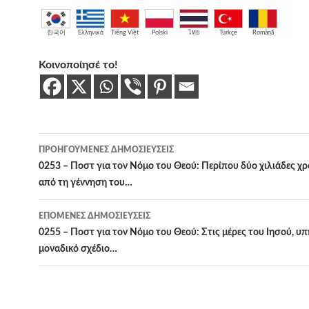
한국어
Ελληνικά
Tiếng Việt
Polski
ไทย
Türkçe
Română
Κοινοποίησέ το!
Πλοήγηση
ΠΡΟΗΓΟΎΜΕΝΕΣ ΔΗΜΟΣΙΕΎΣΕΙΣ
άρθρων
0253 – Ποστ για τον Νόμο του Θεού: Περίπου δύο χιλιάδες χρ
από τη γέννηση του…
ΕΠΌΜΕΝΕΣ ΔΗΜΟΣΙΕΎΣΕΙΣ
0255 – Ποστ για τον Νόμο του Θεού: Στις μέρες του Ιησού, υπ
μοναδικό σχέδιο…