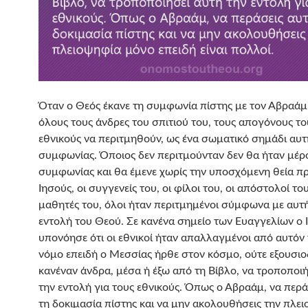
Όταν ο Θεός έκανε τη συμφωνία πίστης με τον Αβραάμ,
όλους τους άνδρες του σπιτιού του, τους απογόνους το
εθνικούς να περιτμηθούν, ως ένα σωματικό σημάδι αυτ
συμφωνίας. Όποιος δεν περιτμούνταν δεν θα ήταν μέρ
συμφωνίας και θα έμενε χωρίς την υποσχόμενη θεία π
Ιησούς, οι συγγενείς του, οι φίλοι του, οι απόστολοί του
μαθητές του, όλοι ήταν περιτμημένοι σύμφωνα με αυτ
εντολή του Θεού. Σε κανένα σημείο των Ευαγγελίων ο 
υπονόησε ότι οι εθνικοί ήταν απαλλαγμένοι από αυτόν 
νόμο επειδή ο Μεσσίας ήρθε στον κόσμο, ούτε εξουσι
κανέναν άνδρα, μέσα ή έξω από τη Βίβλο, να τροποποιή
την εντολή για τους εθνικούς. Όπως ο Αβραάμ, να περά
τη δοκιμασία πίστης και να μην ακολουθήσεις την πλε