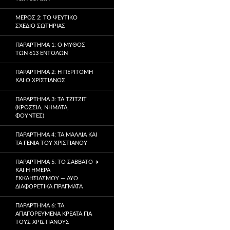
ΜΈΡΟΣ 2: ΤΟ ΨΕΎΤΙΚΟ
ΣΧΈΔΙΟ ΣΩΤΗΡΊΑΣ
ΠΑΡΆΡΤΗΜΑ 1: Ο ΜΎΘΟΣ
ΤΩΝ 613 ΕΝΤΟΛΏΝ
ΠΑΡΆΡΤΗΜΑ 2: Η ΠΕΡΙΤΟΜΉ
ΚΑΙ Ο ΧΡΙΣΤΙΑΝΌΣ
ΠΑΡΆΡΤΗΜΑ 3: ΤΑ TZITZIT
(ΚΡΌΣΣΙΑ, ΝΉΜΑΤΑ,
ΦΟΎΝΤΕΣ)
ΠΑΡΆΡΤΗΜΑ 4: ΤΑ ΜΑΛΛΙΆ ΚΑΙ
ΤΑ ΓΈΝΙΑ ΤΟΥ ΧΡΙΣΤΙΑΝΟΎ
ΠΑΡΆΡΤΗΜΑ 5: ΤΟ ΣΆΒΒΑΤΟ
ΚΑΙ Η ΗΜΈΡΑ
ΕΚΚΛΗΣΙΑΣΜΟΎ — ΔΎΟ
ΔΙΑΦΟΡΕΤΙΚΆ ΠΡΆΓΜΑΤΑ
ΠΑΡΆΡΤΗΜΑ 6: ΤΑ
ΑΠΑΓΟΡΕΥΜΈΝΑ ΚΡΈΑΤΑ ΓΙΑ
ΤΟΥΣ ΧΡΙΣΤΙΑΝΟΎΣ