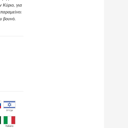
ν Κύριο, για
 παραμείνει
υ βουνό.
עברית
Italiano