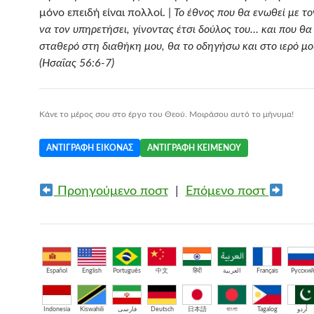
μόνο επειδή είναι πολλοί. |
Το έθνος που θα ενωθεί με το
να τον υπηρετήσει, γίνοντας έτσι δούλος του… και που θα
σταθερό στη διαθήκη μου, θα το οδηγήσω και στο ιερό μο
(Ησαΐας 56:6-7)
Κάνε το μέρος σου στο έργο του Θεού. Μοιράσου αυτό το μήνυμα!
ΑΝΤΙΓΡΑΦΉ ΕΙΚΌΝΑΣ
ΑΝΤΙΓΡΑΦΉ ΚΕΙΜΈΝΟΥ
Προηγούμενο ποστ
|
Επόμενο ποστ
Español
English
Português
中文
हिंदी
العربية
Français
Русский
Indonesia
Kiswahili
فارسی
Deutsch
日本語
বাংলা
Tagalog
اُردو