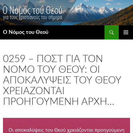
Μετάβαση
σε
περιεχόμενο
Αναζήτηση
Ο Νόμος του Θεού
ΚΎΡΙΟ
ΜΕΝΟΎ
0259 – ΠΟΣΤ ΓΙΑ ΤΟΝ
ΝΌΜΟ ΤΟΥ ΘΕΟΎ: ΟΙ
ΑΠΟΚΑΛΎΨΕΙΣ ΤΟΥ ΘΕΟΎ
ΧΡΕΙΆΖΟΝΤΑΙ
ΠΡΟΗΓΟΎΜΕΝΗ ΑΡΧΉ…