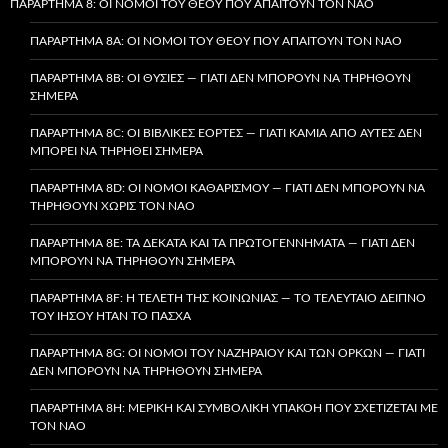
ΠΑΡΆΡΤΗΜΑ 8: ΟΙ ΝΌΜΟΙ ΤΟΥ ΘΕΟΎ ΠΟΥ ΑΠΑΙΤΟΎΝ ΤΟΝ ΝΑΌ
ΠΑΡΆΡΤΗΜΑ 8A: ΟΙ ΝΌΜΟΙ ΤΟΥ ΘΕΟΎ ΠΟΥ ΑΠΑΙΤΟΎΝ ΤΟΝ ΝΑΌ
ΠΑΡΆΡΤΗΜΑ 8B: ΟΙ ΘΥΣΊΕΣ — ΓΙΑΤΊ ΔΕΝ ΜΠΟΡΟΎΝ ΝΑ ΤΗΡΗΘΟΎΝ
ΣΉΜΕΡΑ
ΠΑΡΆΡΤΗΜΑ 8C: ΟΙ ΒΙΒΛΙΚΈΣ ΕΟΡΤΈΣ — ΓΙΑΤΊ ΚΑΜΊΑ ΑΠΌ ΑΥΤΈΣ ΔΕΝ
ΜΠΟΡΕΊ ΝΑ ΤΗΡΗΘΕΊ ΣΉΜΕΡΑ
ΠΑΡΆΡΤΗΜΑ 8D: ΟΙ ΝΌΜΟΙ ΚΑΘΑΡΙΣΜΟΎ — ΓΙΑΤΊ ΔΕΝ ΜΠΟΡΟΎΝ ΝΑ
ΤΗΡΗΘΟΎΝ ΧΩΡΊΣ ΤΟΝ ΝΑΌ
ΠΑΡΆΡΤΗΜΑ 8E: ΤΑ ΔΈΚΑΤΑ ΚΑΙ ΤΑ ΠΡΩΤΟΓΕΝΝΉΜΑΤΑ — ΓΙΑΤΊ ΔΕΝ
ΜΠΟΡΟΎΝ ΝΑ ΤΗΡΗΘΟΎΝ ΣΉΜΕΡΑ
ΠΑΡΆΡΤΗΜΑ 8F: Η ΤΕΛΕΤΉ ΤΗΣ ΚΟΙΝΩΝΊΑΣ — ΤΟ ΤΕΛΕΥΤΑΊΟ ΔΕΊΠΝΟ
ΤΟΥ ΙΗΣΟΎ ΉΤΑΝ ΤΟ ΠΆΣΧΑ
ΠΑΡΆΡΤΗΜΑ 8G: ΟΙ ΝΌΜΟΙ ΤΟΥ ΝΑΖΗΡΑΊΟΥ ΚΑΙ ΤΩΝ ΌΡΚΩΝ — ΓΙΑΤΊ
ΔΕΝ ΜΠΟΡΟΎΝ ΝΑ ΤΗΡΗΘΟΎΝ ΣΉΜΕΡΑ
ΠΑΡΆΡΤΗΜΑ 8H: ΜΕΡΙΚΉ ΚΑΙ ΣΥΜΒΟΛΙΚΉ ΥΠΑΚΟΉ ΠΟΥ ΣΧΕΤΊΖΕΤΑΙ ΜΕ
ΤΟΝ ΝΑΌ