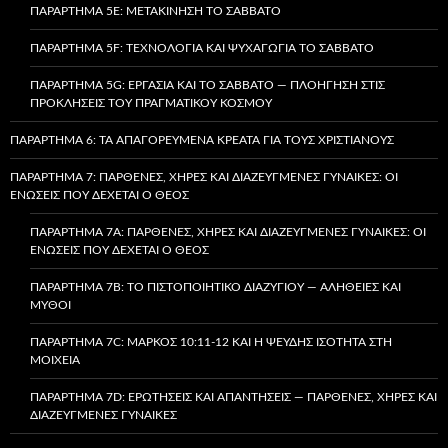
ΠΑΡΆΡΤΗΜΑ 5E: ΜΕΤΑΚΊΝΗΣΗ ΤΟ ΣΆΒΒΑΤΟ
ΠΑΡΆΡΤΗΜΑ 5F: ΤΕΧΝΟΛΟΓΊΑ ΚΑΙ ΨΥΧΑΓΩΓΊΑ ΤΟ ΣΆΒΒΑΤΟ
ΠΑΡΆΡΤΗΜΑ 5G: ΕΡΓΑΣΊΑ ΚΑΙ ΤΟ ΣΆΒΒΑΤΟ — ΠΛΟΉΓΗΣΗ ΣΤΙΣ
ΠΡΟΚΛΉΣΕΙΣ ΤΟΥ ΠΡΑΓΜΑΤΙΚΟΎ ΚΌΣΜΟΥ
ΠΑΡΆΡΤΗΜΑ 6: ΤΑ ΑΠΑΓΟΡΕΥΜΈΝΑ ΚΡΈΑΤΑ ΓΙΑ ΤΟΥΣ ΧΡΙΣΤΙΑΝΟΎΣ
ΠΑΡΆΡΤΗΜΑ 7: ΠΑΡΘΈΝΕΣ, ΧΉΡΕΣ ΚΑΙ ΔΙΑΖΕΥΓΜΈΝΕΣ ΓΥΝΑΊΚΕΣ: ΟΙ
ΕΝΏΣΕΙΣ ΠΟΥ ΔΈΧΕΤΑΙ Ο ΘΕΌΣ
ΠΑΡΆΡΤΗΜΑ 7A: ΠΑΡΘΈΝΕΣ, ΧΉΡΕΣ ΚΑΙ ΔΙΑΖΕΥΓΜΈΝΕΣ ΓΥΝΑΊΚΕΣ: ΟΙ
ΕΝΏΣΕΙΣ ΠΟΥ ΔΈΧΕΤΑΙ Ο ΘΕΌΣ
ΠΑΡΆΡΤΗΜΑ 7B: ΤΟ ΠΙΣΤΟΠΟΙΗΤΙΚΌ ΔΙΑΖΥΓΊΟΥ — ΑΛΉΘΕΙΕΣ ΚΑΙ
ΜΎΘΟΙ
ΠΑΡΆΡΤΗΜΑ 7C: ΜΆΡΚΟΣ 10:11-12 ΚΑΙ Η ΨΕΥΔΉΣ ΙΣΌΤΗΤΑ ΣΤΗ
ΜΟΙΧΕΊΑ
ΠΑΡΆΡΤΗΜΑ 7D: ΕΡΩΤΉΣΕΙΣ ΚΑΙ ΑΠΑΝΤΉΣΕΙΣ — ΠΑΡΘΈΝΕΣ, ΧΉΡΕΣ ΚΑΙ
ΔΙΑΖΕΥΓΜΈΝΕΣ ΓΥΝΑΊΚΕΣ