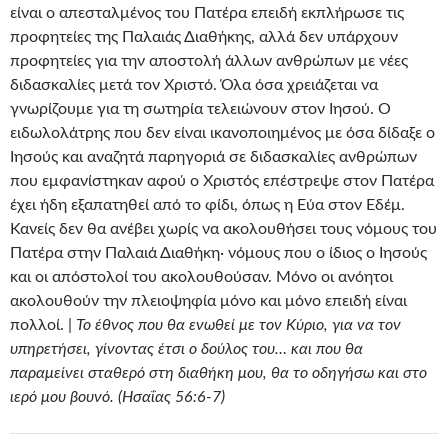
είναι ο απεσταλμένος του Πατέρα επειδή εκπλήρωσε τις
προφητείες της Παλαιάς Διαθήκης, αλλά δεν υπάρχουν
προφητείες για την αποστολή άλλων ανθρώπων με νέες
διδασκαλίες μετά τον Χριστό. Όλα όσα χρειάζεται να
γνωρίζουμε για τη σωτηρία τελειώνουν στον Ιησού. Ο
ειδωλολάτρης που δεν είναι ικανοποιημένος με όσα δίδαξε ο
Ιησούς και αναζητά παρηγοριά σε διδασκαλίες ανθρώπων
που εμφανίστηκαν αφού ο Χριστός επέστρεψε στον Πατέρα
έχει ήδη εξαπατηθεί από το φίδι, όπως η Εύα στον Εδέμ.
Κανείς δεν θα ανέβει χωρίς να ακολουθήσει τους νόμους του
Πατέρα στην Παλαιά Διαθήκη· νόμους που ο ίδιος ο Ιησούς
και οι απόστολοί του ακολουθούσαν. Μόνο οι ανόητοι
ακολουθούν την πλειοψηφία μόνο και μόνο επειδή είναι
πολλοί. |
Το έθνος που θα ενωθεί με τον Κύριο, για να τον
υπηρετήσει, γίνοντας έτσι ο δούλος του… και που θα
παραμείνει σταθερό στη διαθήκη μου, θα το οδηγήσω και στο
ιερό μου βουνό. (Ησαΐας 56:6-7)