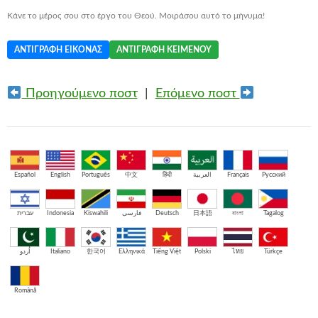
Κάνε το μέρος σου στο έργο του Θεού. Μοιράσου αυτό το μήνυμα!
ΑΝΤΙΓΡΑΦΉ ΕΙΚΌΝΑΣ
ΑΝΤΙΓΡΑΦΉ ΚΕΙΜΈΝΟΥ
Προηγούμενο ποστ
|
Επόμενο ποστ
Español
English
Português
中文
हिंदी
العربية
Français
Русский
עברית
Indonesia
Kiswahili
فارسی
Deutsch
日本語
বাংলা
Tagalog
اُردو
Italiano
한국어
Ελληνικά
Tiếng Việt
Polski
ไทย
Türkçe
Română